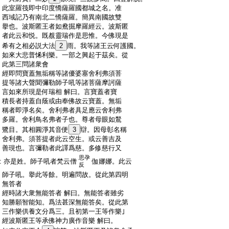
:
此室羅筏即中印度憍薩羅國都城之名。准
:
西域記乃有南北二憍薩羅。簡異南國故雙
:
擧也。波斯匿王者如鴦掘摩羅經云。波斯匿
:
者此云和悦。既覩靈瑞作是思惟。今佛現是
:
希有之相必説大法
2
雨。我等諸王云何護國。
:
如來大悲普悕利樂。一部之興起于茲矣。從
:
此第三問諸衆會
:
經即問寶蓋無垢稱等諸優婆塞舍利弗須菩
:
提等諸大聲聞彌勒師子吼等諸菩薩摩訶薩
:
言如來所現是何瑞相 解曰。言寶蓋者寶
:
積長者持蓋自蔭或由奉佛故云寶蓋。無垢
:
稱者即淨名矣。舍利弗者具足應云舍利弗
:
多羅。舍利鳥名弗者子也。尊者母眼如鶖
:
鷺目。其相圓淨其音便
3
辯。因母彰名稱
:
舍利弗。須菩提者此云空生。或云善吉及
:
善現也。言彌勒者此譯爲慈。多修慈行又
思孕
:
亦是姓。師子吼者梵云僧
伽娜娜。此云
反
:
師子吼。擧此等餘。明遍問故。從此第四明
:
無答者
:
經時諸大衆無能答者 解曰。無能答者雖劣
:
知勝願智能知。爲法甚深無能答矣。從此第
:
三作樂供養文分爲三。且初第一王等作樂｣
:
經波斯匿王等承佛神力廣作音樂 解曰。