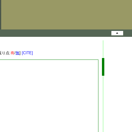
返り点:
有
/
無
]
[CITE]