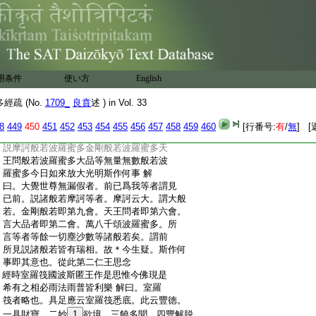
:
衆生信現天報。動種傾動令生厭捨起求法
:
故。三我慢衆生恒起種種我慢如山。令因地
:
動知無常故。四呪術衆生少能動地便生高
:
擧。令因大動知己劣故。又如勝思惟梵天經
:
論。説有七因。一令諸魔生驚怖故。二令時衆
:
心不散故。三令放逸者生覺悟故。四令衆生
用条件
使い方
English
:
念法相故。五令衆生觀説處故。六令成熟者
:
得解脱故。七令隨順問正義故。
20
今欲説經治
疏 (No.
1709_
良賁
述 ) in Vol. 33
:
倒生解故地動矣。從此第二大衆驚疑文分
:
爲四。且初第一大衆驚疑
8
449
450
451
452
453
454
455
456
457
458
459
460
[行番号:
有
/
無
] [
:
經爾時大衆自相謂言大覺世尊前已爲我等
:
説摩訶般若波羅蜜多金剛般若波羅蜜多天
:
王問般若波羅蜜多大品等無量無數般若波
:
羅蜜多今日如來放大光明斯作何事 解
:
曰。大覺世尊無漏假者。前已爲我等者謂見
:
已前。説諸般若摩訶等者。摩訶云大。謂大般
:
若。金剛般若即第九會。天王問者即第六會。
:
言大品者即第二會。萬八千頌波羅蜜多。所
:
言等者等餘一切塵沙數等諸般若矣。謂前
:
所見説諸般若皆有瑞相。故＊今生疑。斯作何
:
事即其意也。從此第二仁王思念
:
經時室羅筏國波斯匿王作是思惟今佛現是
:
希有之相必雨法雨普皆利樂 解曰。室羅
:
筏者略也。具足應云室羅筏悉底。此云豐徳。
:
一具財寶。二妙
1
欲境。三饒多聞。四豐解脱。