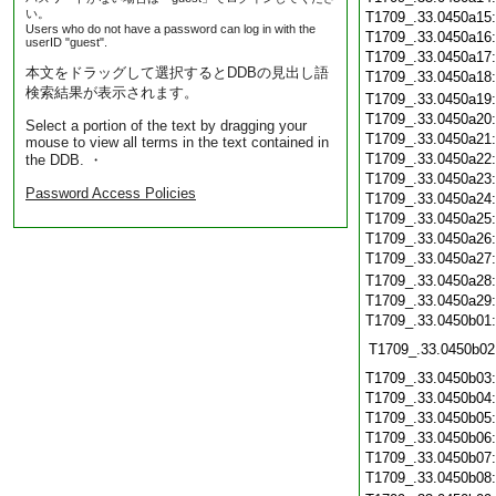
い。
T1709_.33.0450a15
Users who do not have a password can log in with the
T1709_.33.0450a16
userID "guest".
T1709_.33.0450a17
本文をドラッグして選択するとDDBの見出し語
T1709_.33.0450a18
検索結果が表示されます。
T1709_.33.0450a19
T1709_.33.0450a20
Select a portion of the text by dragging your
T1709_.33.0450a21
mouse to view all terms in the text contained in
T1709_.33.0450a22
the DDB. ・
T1709_.33.0450a23
Password Access Policies
T1709_.33.0450a24
T1709_.33.0450a25
T1709_.33.0450a26
T1709_.33.0450a27
T1709_.33.0450a28
T1709_.33.0450a29
T1709_.33.0450b01
T1709_.33.0450b02
T1709_.33.0450b03
T1709_.33.0450b04
T1709_.33.0450b05
T1709_.33.0450b06
T1709_.33.0450b07
T1709_.33.0450b08