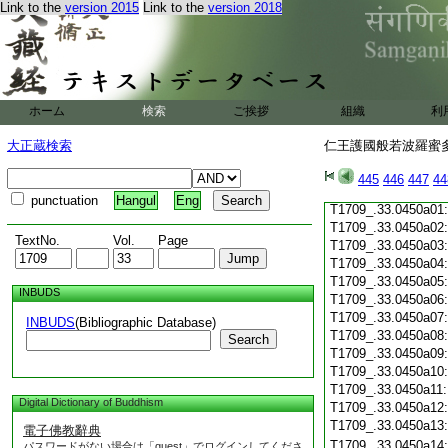
Link to the
version 2015
Link to the
version 2018
T1709_.33.0449c19
T1709_.33.0449c20
T1709_.33.0449c21
T1709_.33.0449c22
T1709_.33.0449c23
T1709_.33.0449c24
ホーム
検索
ご挨拶
組織
利
T1709_.33.0449c25
T1709_.33.0449c26
大正蔵検索
仁王護國般若波羅蜜多經
T1709_.33.0449c27
T1709_.33.0449c28
445
446
447
44
T1709_.33.0449c29
punctuation
Hangul
Eng
T1709_.33.0450a01
T1709_.33.0450a02
TextNo.
Vol.
Page
T1709_.33.0450a03
T1709_.33.0450a04
T1709_.33.0450a05
INBUDS
T1709_.33.0450a06
T1709_.33.0450a07
INBUDS
(Bibliographic Database)
T1709_.33.0450a08
Search
T1709_.33.0450a09
T1709_.33.0450a10
T1709_.33.0450a11
Digital Dictionary of Buddhism
T1709_.33.0450a12
T1709_.33.0450a13
電子佛教辭典
T1709_.33.0450a14
パスワードがない場合は「guest」でログインしてくださ