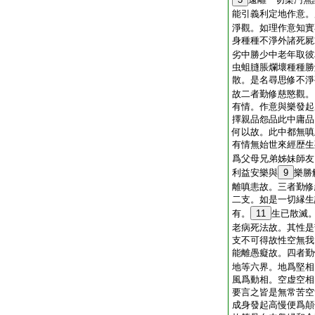
能引義利定地作意。
淨觀。如理作意知實
身種種不淨外諸死屍
劣中勝少中老年取彼
虫蛆膖脹爛壞種種勝
散。是名尋思修不淨
故二者勤修慈愍觀。
有情。作意與樂發起
擇親品怨品此中庸品
何以故。此中都無嗔
有情無始世來經歴生
爲父母兄弟姊妹師友
利益安樂與
9
樂勝
離嗔恚故。三者勤修
二支。如是一切縁生
有。
11
生已散滅
老病死法故。其性是
支不可得故性空無我
能離愚癡故。四者勤
地等六界。地爲堅相
風爲動相。空虚空相
要言之皆是無常苦空
成身發起高慢便爲顛