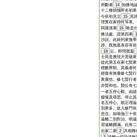
所斷者
14
知佛地
十二種煩惱即名初果
今依初見立
15
見
理實在家得何等果。
阿羅漢果
16
唯是
佛法處。證第四果
沙説。此經列衆無學
諦。既無遮表容有前
18
云。即問寶蓋
士尚是應現大菩薩衆
從此第五在家七賢衆
標數辨類。其義者何
經復有無量修七賢行
衆廣也。修七賢行者
亦賢和也。賢位有七
一者五停心觀。由諸
癡慢及尋思。停止其
名五停心。順正理論
別衆多。故入修門依
息念。如瑜伽三十依
遠離二別對治。明遠
習遠離圓滿。此有二
出家二衆
2
共相雜
3
遠離一切染汚無