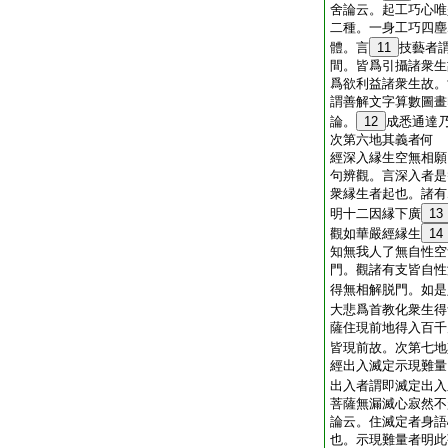
舍論云。起工巧心唯
二種。一身工巧四塵
體。言
11
技藝者
間。皆爲引攝諸衆生
爲欲利益諸衆生故。
謂善解文字算數圖畫
論。
12
成悉通達
次第六地其義者何
經深入縁生空無相願
句辨觀。言深入者是
衆縁生者起也。諸有
明十二因縁下廣
13
觀如華嚴經縁生
14
知無我人了無自性空
門。觀諸有支皆自性
得無相解脱門。如是
大悲爲首教化衆生得
薩住現前地得入百千
皆現前故。次第七地
經出入滅定示現難量
出入者謂即滅定出入
菩薩無漏滅心寂然不
論云。住滅定者身語
也。示現難量者明此