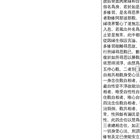
故筋骨血肉衆縁和合
假名爲身。若於如是
多修習。是名尋思界
者勤修阿那波那觀。
縁境界繋心了達無忘
入息。若風出外名爲
止皆是無常。此中都
從因縁生假設言論。
多修習能離尋思故。
行所縁尋思觀已。數
復於如所尋思以勝觀
依慧得清淨。由慧爲
五停心觀。二者別
自相共相觀身受心法
一身念住觀自相者。
處自性皆不淨故能治
相者。唯受自性性自
住觀自相者。唯心自
四法念住觀自相者。
治我倒。觀共相者。
常。性與餘有漏倶是
性。此四念住以慧爲
三者總相念住。如正
一切身受心法。所謂
修智及定已便能安立