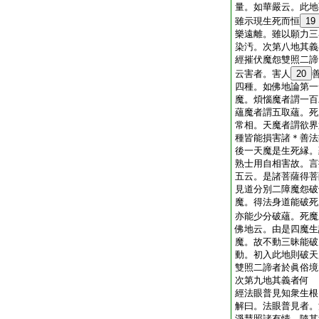
量。如華嚴云。此地
雖示現生死而恒
19
樂遠離。雖以願力三
染汚。次第八地其義
經摧伏魔怨雙照二諦
云害者。害人
20
四種。如佛地論第一
魔。煩惱魔者謂一百
蘊魔者謂五取蘊。死
常相。天魔者謂欲界
種皆能損害諸＊善法
後一天魔是生死縁。
熟士用自相害故。言
五云。是諸菩薩得菩
見道分別二障魔怨破
魔。得法身道能破死
亦能少分破蘊。死魔
佛地云。由是四魔生
魔。故不動三昧能破
動。初入此地則破天
雙照二諦者於眞俗境
次第九地其義者何
經法眼普見知衆生根
解曰。法眼普見者。
淨慧照諸有情。隨其