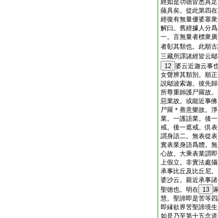
經如是功徳皆悉具足
薩具矣。從此第四在
經復有無量優婆塞衆
解曰。舊經據人分爲
一。言無量者標衆廣
者彰其類也。此順古
三藏所譯諸經皆云鄔
12
婆云近迦云事
女聲辨其類別。順正
説鄔波索迦。彼先歸
所尊重師護尸羅故。
惡業故。或能近事佛
尸羅＊善意樂故。淨
業。一護語業。後一
戒。後一遮戒。倶表
謂身語二。無表從表
實表業身語爲體。無
心故。大乘表業謂即
上假立。非實法處攝
承事比丘及比丘尼。
婆沙云。親近承事諸
聖徳也。明在
13
慧。聖諦即是苦等四
即縁欲界苦聖諦境生
如是乃至第十五念道