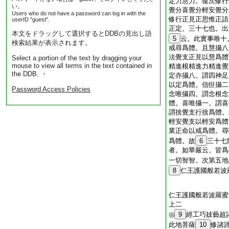
定力慧力。復次修行
い。
覺分喜覺分輕安覺分
Users who do not have a password can log in with the
修行正見正思惟正語
userID "guest".
正定。三十七也。出
本文をドラッグして選択するとDDBの見出し語
5
云。此實事唯十
検索結果が表示されます。
戒尋爲體。且慧攝八
法覺支正見以慧爲體
Select a portion of the text by dragging your
mouse to view all terms in the text contained in
精進根精進力精進覺
the DDB. ・
定亦攝八。謂四神足
以定爲體。信但攝二
Password Access Policies
念唯攝四。謂念根念
體。喜唯攝一。謂喜
謂捨覺支行捨爲體。
輕安覺支以輕安爲體
業正命以戒爲體。尋
爲體。故
6
三十七
者。如華嚴云。皆爲
一切智智。次第五地
8
仁王護國般若波
仁王護國般若波羅蜜
上二
◎
9
經工巧妓藝超
此地菩薩
10
修諸