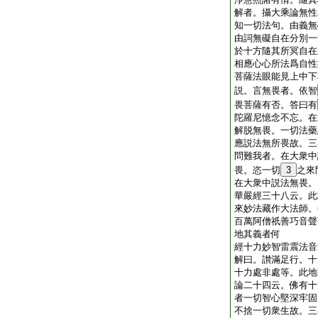
解者。攝大乘論無性
知一切法句。由義無
由詞無礙自在分別一
於十方隨其所冥自在
相應心心所法爲自性
菩薩法眼能見上中下
説。言無畏者。依智
畏菩薩有否。答曰有
陀羅尼憶念不忘。在
解脱無畏。一切法藥
應説法無所畏故。三
問難我者。在大衆中
畏。恣一切
3
之來
在大衆中説法無畏。
華嚴經三十八云。此
來妙法藏作大法師。
百萬阿僧祇善巧音聲
地其義者何
經十力妙智雷震法音
解曰。讃滿足行。十
十力處非處等。此地
論二十四云。佛有十
者一切智心堅深牢固
不捨一切衆生故。三