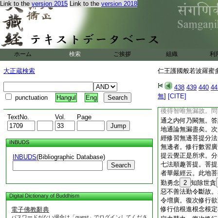
通。五宿住隨念智證
Link to the
version 2015
Link to the
version 2018
謂憶前念漸次逆觀。
加行滿。根本成時能
類身種種事業名爲宿
法而念力勝。智隨
智證宿住無擁名通。
ホーム
検索
ご挨拶
組織
利
之五通解脱道攝。慧
宿住四皆俗智。唯是
大正蔵検索
仁王護國般若波羅蜜多經
體。謂法･類･道･
故。所依地者於無色
438
439
440
44
止觀均地。
23
准
無
]
[CITE]
punctuation
Hangul
Eng
五通皆以定慧二法及
後得智唯無漏故。問
TextNo.
Vol.
Page
通之内何乃闕無。答
地通論無漏盡矣。次
經修習無邊菩提分法
INBUDS
無邊者。修行數習廣
提云覺正是所求。分
INBUDS
(Bibliographic Database)
七法順趣菩提。菩提
Search
者華嚴經云。此地菩
勤勇念
2
知除世貪
惡不善法勤令斷故。
Digital Dictionary of Buddhism
令増廣。復次修行欲
修行信根進根念根定
電子佛教辭典
パスワードがない場合は「guest」でログインしてくださ