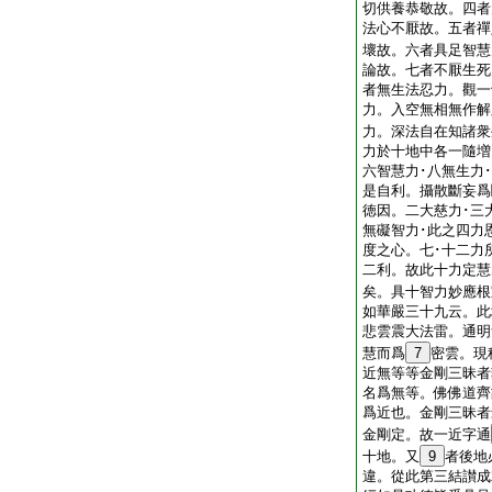
切供養恭敬故。四者
法心不厭故。五者禪
壞故。六者具足智慧
論故。七者不厭生死
者無生法忍力。觀一
力。入空無相無作解
力。深法自在知諸衆
力於十地中各一隨増
六智慧力･八無生力
是自利。攝散斷妄爲
徳因。二大慈力･三
無礙智力･此之四力
度之心。七･十二力
二利。故此十力定慧
矣。具十智力妙應根
如華嚴三十九云。此
悲雲震大法雷。通明
慧而爲
7
密雲。現
近無等等金剛三昧者
名爲無等。佛佛道齊
爲近也。金剛三昧者
金剛定。故一近字通
十地。又
9
者後地
違。從此第三結讃成