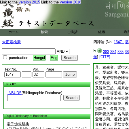
Link to the
version 2015
Link to the
version 2018
塵。念念受用不知厭
愛類見性別異故。各
陰中起我執我愛。是
中起我所執。是資糧
者。依因有見願有勝
見願樂我斷名無有愛
ホーム
検索
ご挨拶
組織
利
藏爲事。猶如雲網。
逐爲事。猶如
6
躡
大正蔵検索
四諦論 (No.
1647_
婆
依縁業別異故。各爲
得塵。是愛名求覓苦
383
384
385
38
無
著。是愛名守護苦因
]
[CITE]
punctuation
Hangul
Eng
愛名憂悲内熱苦因。
具。衆生者。樂得未
TextNo.
Vol.
Page
生。愛處所者。樂三
愛。樂好聲觸色味香
依受具愛。縁異者。
INBUDS
及縁此三起。業異者
INBUDS
(Bibliographic Database)
渇愛。平等愛者。依
Search
愛。翻此名不平等愛
始相逐名相續愛。復
別異故。各爲四種。
悶渇愛貪著。名爲欲
Digital Dictionary of Buddhism
愛著亦爾。道對治異
電子佛教辭典
資糧異者。謂飮食衣
パスワードがない場合は「guest」でログインしてくださ