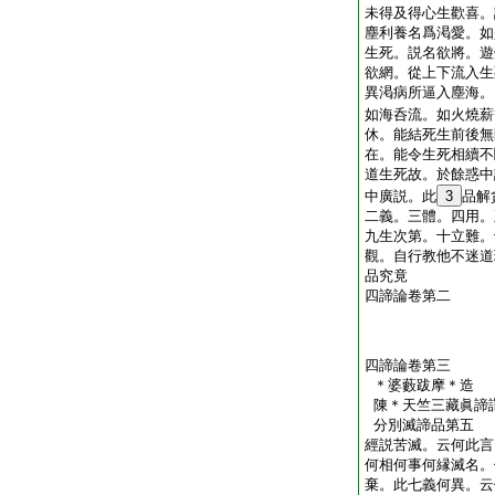
未得及得心生歡喜。
塵利養名爲渇愛。如
生死。説名欲將。遊
欲網。從上下流入生
異渇病所逼入塵海。
如海呑流。如火燒薪
休。能結死生前後無
在。能令生死相續不
道生死故。於餘惑中
中廣説。此
3
品解
二義。三體。四用。
九生次第。十立難。
觀。自行教他不迷道
品究竟
四諦論卷第二
四諦論卷第三
＊婆藪跋摩＊造
陳＊天竺三藏眞諦
分別滅諦品第五
經説苦滅。云何此言
何相何事何縁滅名。
棄。此七義何異。云