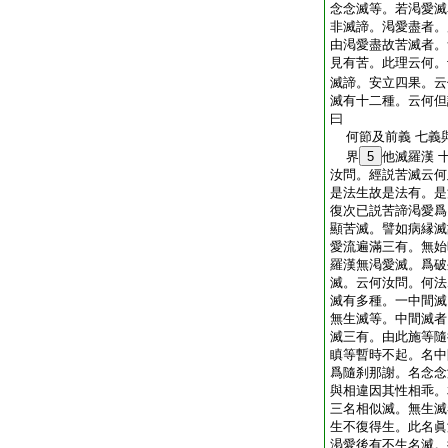
念念滅等。若渇愛滅
非滅諦。渇愛盡者。
由渇愛盡故苦滅者。
見有苦。此理云何。
滅諦。安立四果。云
滅有十二種。云何但
曰
何節及前義 七義
界
5
他滅羅漢 
汝問。經説苦滅云何
是法生故是法有。是
復次已説苦諦渇愛爲
顯苦滅。譬如病縁滅
愛流遍滿三有。無始
羅漢無渇愛滅。爲破
滅。云何汝問。何法
滅有多種。一中間滅
無生滅等。中間滅者
滅三有。由此施等隨
瞋等暫時不起。名中
爲隨刹那謝。名念念
與相違因其性相乖。
三名相似滅。無生滅
生不復得生。此名眞
渇愛後有不生名滅。