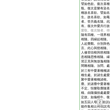
譬如色欲。復次喜種
瓶。復次是樂有染名
種故名喜欲。譬如名
生。故名喜欲。如菴
者。答共義名隨。此
有。復次外愛共行故
愛取。復次隨者。得
隨有四種。一境界相
相隨。四縁起相隨。
人起覺觀。分別與色
言。此心與慈相隨。
人修習信根與慈相隨
恚相隨思惟相隨。縁
習正見與無放逸相隨
間雜相隨。汝問。處
於三有中愛著種種諸
種生處。於諸生處愛
聚中愛著種種諸根。
塵。於諸塵中愛著種
不定。恒樂取塵隨逐
糧。由隨攝捨處處愛
定故。如偸稻牛。復
如五囚人母
2
欲説
能作集相云何但説渇