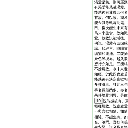
渇愛是集。則阿羅漢
有渇愛能爲滅渇愛。
能感後有其義云何者
有故。何以故。我及
能令識等執著此處。
田。復次能生未來有
爲未來生食。故如識
愛。故故説能感後。
佛説。渇愛有四因縁
縁。如經言。隨眠貪
續猶如龍池。二能攝
於色等境界。起貪欲
想行亦如是。三能結
不捨境故。令未來世
如經。於此四食處若
能感後有決定憙欲相
多種説者。答此三句
手名爲頞悉多。亦名
果伴境界別異。是故
10
説能感後有。
種種境故。説處處愛
不與喜欲相隨。如隨
相隨。不能生有。如
名。汝問。喜欲何義
生安樂。説名爲喜樂