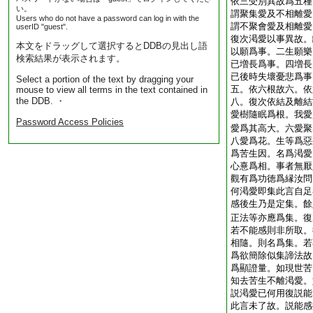
依三受別異故爲五種
い。
謂聚集愛及不相離愛
Users who do not have a password can log in with the
謂不聚會愛及相離愛
userID "guest".
復次渇愛以事異故。
本文をドラッグして選択するとDDBの見出し語
以願爲事。二生願樂
検索結果が表示されます。
已増長爲事。四増長
已後時失壞憂悲爲事
Select a portion of the text by dragging your
五。依六根故六。依
mouse to view all terms in the text contained in
the DDB. ・
八。復次依結及離結
愛樹隨眠爲根。我愛
Password Access Policies
愛爲其高大。六愛聚
八愛爲花。生等爲惡
爲苦生因。名爲渇愛
心憙爲相。事者無厭
觀有爲功徳爲縁汝問
何渇愛即集此言自足
感後生乃是定集。餘
正法等亦應爲集。復
若不能感則非所取。
相隨。則名爲集。若
爲欲簡除似集諦法故
爲顯證量。如現世苦
知去苦生不離渇愛。
説渇愛已何用復説能
此言未了故。説能感