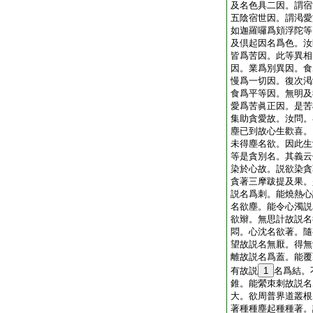
及名色具二因。謂宿
五陰宿世因。謂渇愛
如迦羅囉爲頞浮陀等
及倶起因名爲色。汝
皆爲苦因。此等異相
因。業爲別異因。食
慢爲一切因。復次渇
食爲平等因。無明及
愛爲苦眞正因。是苦
集助貪愛故。汝問。
塵已到故心生歡喜。
未得塵名欲。因此生
等是貪別名。其義云
染於心故。説欲染貪
貪著三摩跋提及果。
説名爲刺。能燒熱心
名欲塵。能令心濁説
欲辮。無思計故説名
悶。心沈名欲著。隨
望故説名無厭。得無
離故説名爲蓋。能覆
有故説
1
名爲結。
錐。能縈朿刺故説名
大。欲周普界道叢根
著種種塵起種種著。