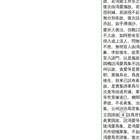
故。若渇愛王所至之
復次由渇愛攝故。若
惑則滅。若諸惑不起
無分別依故。復次設
亦起。如手摶濕沙。
愛亦入善法。但觀口
不入故。如阿那舍至
得入成上流人。問無
不然。無明盲人由渇
象。求欲後生。故受
盲入諸門。以是義故
因獨説渇愛爲集不説
何以故。貪愛等是實
耶。業雖具在。爲貪
後生。前來已説有眞
故。是實集諦業爲引
次貪等由道所滅。業
等究竟修道已。猶聞
界故。不名眞集。汝
集。云何説但爲苦集
立四諦故
4
説爲苦
眞實因故。説渇愛等
陰渇愛爲集。是渇愛
共作煩惱業集。不如
渇愛爲苦諦集。復次