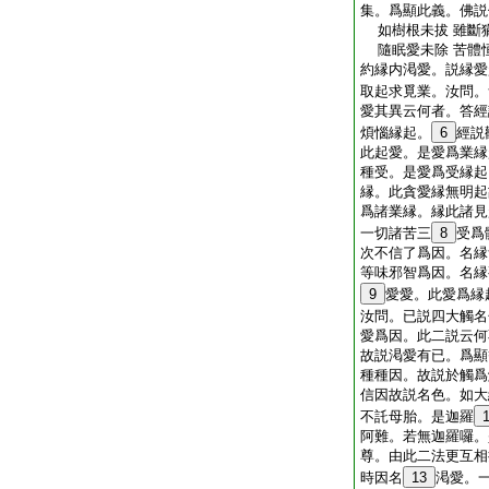
集。爲顯此義。佛説
如樹根未拔 雖斷
隨眠愛未除 苦體
約縁内渇愛。説縁愛
取起求覓業。汝問。
愛其異云何者。答經
煩惱縁起。
6
經説
此起愛。是愛爲業縁
種受。是愛爲受縁起
縁。此貪愛縁無明起
爲諸業縁。縁此諸見
一切諸苦三
8
受爲
次不信了爲因。名縁
等味邪智爲因。名縁
9
愛愛。此愛爲縁
汝問。已説四大觸名
愛爲因。此二説云何
故説渇愛有已。爲顯
種種因。故説於觸爲
信因故説名色。如大
不託母胎。是迦羅
阿難。若無迦羅囉。
尊。由此二法更互相
時因名
13
渇愛。