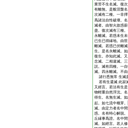
業苦不生名滅。復次
有離無。是般涅槃名
次滅有二種。一非擇
爲諸法自性破壞。名
滅者。由智火故惑薪
盡。復次滅有三種。
永離滅。若惑未生未
已生已得縁地。由世
離滅。若惑已伏離滅
生。是名永離滅。如
復生。亦知此滅。又
念滅。二相違滅。三
説。滅有四種。一自
滅。四永離滅。不由
諸行悉無常 生滅
若有生還滅 此寂
又經言。若法有生是
物輕重自然浮沈。名
得生。名無生滅。如
起。如七流中種芽。
滅。由定力者名中間
惑。名有時心解脱。
丘縁事爲證。名中間
滅。如經言。若人修