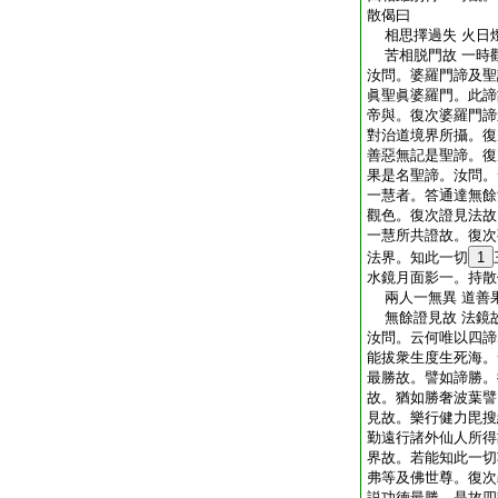
散偈曰
相思擇過失 火日
苦相脱門故 一時
汝問。婆羅門諦及聖
眞聖眞婆羅門。此諦
帝與。復次婆羅門諦
對治道境界所攝。復
善惡無記是聖諦。復
果是名聖諦。汝問。
一慧者。答通達無餘
觀色。復次證見法故
一慧所共證故。復次
法界。知此一切
1
水鏡月面影一。持散
兩人一無異 道善
無餘證見故 法鏡
汝問。云何唯以四諦
能拔衆生度生死海。
最勝故。譬如諦勝。
故。猶如勝奢波葉譬
見故。樂行健力毘搜
勤遠行諸外仙人所得
界故。若能知此一切
弗等及佛世尊。復次
説功徳最勝。是故四