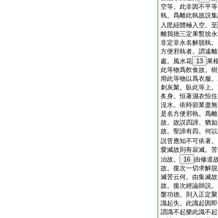
空等。此非因不平等
執。爲離此執故説集
入毘紐體極入空。至
離我徳三定果暫捨永
非定非永名解脱執。
方便邪執者。謂遠離
處。風水花
13
果
此等物爲飮食故。樹
用此等物以爲衣服。
刺灰聚。臥此等上。
炙身。恒著濕衣恒住
沒水。依時節業盡無
是名方便邪執。爲離
故。故説四諦。猶如
故。聖諦有四。何以
説苦應知不可依著。
愛滅故則有寂滅。苦
治故。
16
由修道
故。復次一切求解脱
滅苦云何。由集滅故
故。復次經論師説。
槃功徳。則入正定聚
識起失。此識起因即
謂識不起樂此識不起