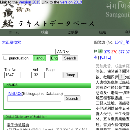
Link to the
version 2015
Link to the
version 2018
受生衆生。六方火焔
融金色。其出入息皆
諸人飢食鐵丸渇飮銅
抽受種種苦。有衆色
食。或受餓鬼生。飢
恒欲食飮終無飽足。
ホーム
検索
ご挨拶
組織
利
近河邊便見河燥。或
値花果樹變成空林。
大正蔵検索
四諦論 (No.
1647_
婆
月炙如夏日 風觸
雨
18
渧如洋
1
375
376
377
37
是故餓鬼受苦最劇。
有
]
[CITE]
punctuation
Hangul
Eng
斫破鞭打。互相呑食
受如此苦。或生脩羅
TextNo.
Vol.
Page
等苦。佛諸弟子聞諸
彼。欲顯四諦
1
知
人應墮海底施以船筏
INBUDS
若有衆生於如是苦能
惡道及生老病一切諸
INBUDS
(Bibliographic Database)
離五種邪欺誑語。一
Search
三賢人遠離。四能發
令他説利益衆生五分
善人受行。三生長善
Digital Dictionary of Buddhism
林。五令至實樂離五
經。譬如令捨僞寶取
電子佛教辭典
パスワードがない場合は「guest」でログインしてくださ
實邪惡言。若僧聚集