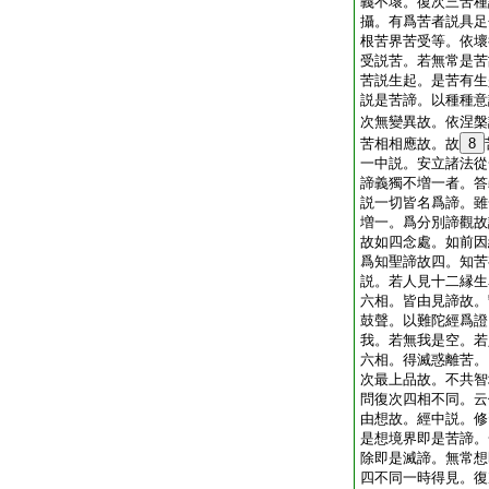
義不壞。復次三苦種
攝。有爲苦者説具足
根苦界苦受等。依壞
受説苦。若無常是苦
苦説生起。是苦有生
説是苦諦。以種種意
次無變異故。依涅槃
苦相相應故。故
8
一中説。安立諸法從
諦義獨不増一者。答
説一切皆名爲諦。雖
増一。爲分別諦觀故
故如四念處。如前因
爲知聖諦故四。知苦
説。若人見十二縁生
六相。皆由見諦故。
鼓聲。以難陀經爲證
我。若無我是空。若
六相。得滅惑離苦。
次最上品故。不共智
問復次四相不同。云
由想故。經中説。修
是想境界即是苦諦。
除即是滅諦。無常想
四不同一時得見。復