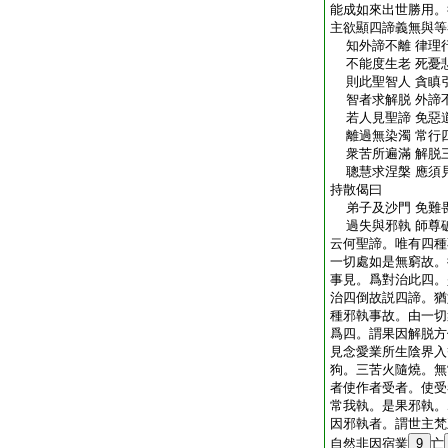
能成如來出世勝用。
主欲顯四諦義無與等
知外諦不離 律理
不能度生老 死憂
則此聖智人 貪瞋
智者求解脱 外諦
若人見聖諦 免惡
離過無染濁 常行
衆苦所遍滿 解脱
聰慧求涅槃 應須
持散偈曰
弟子及沙門 免難
過失與邪執 師尊
云何聖諦。唯有四種
一切處如是無窮故。
事見。爲對治此四。
治四倒故説四諦。猶
種邪執事故。由一切
爲四。謂果因解脱方
見念愛業所生陰界入
狗。三苦火隨燒。無
者使作者受者。使受
常我執。是果邪執。
因邪執者。謂世主梵
自然非因宿業
9
亡