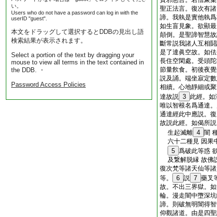
い。
聖正法言。復次有諸
Users who do not have a password can log in with the
諦。我執是實他執爲
userID "guest".
如生盲見象。欲顯最
本文をドラッグして選択するとDDBの見出し語
顛倒。是聖諦智慧故
検索結果が表示されます。
斷常説我諸人互相鬪
是了達眞空故。如佉
Select a portion of the text by dragging your
長住空閑處。受頭陀
mouse to view all terms in the text contained in
節量飮食。初後夜覺
the DDB. ・
説及誦。端坐寂定數
Password Access Policies
相續。心地靜細或聚
達故説
3
此經。如
唯以智根名爲通達。
通達經此中應説。復
故説此經。如偈所説
生起滅離
4
闇 
六十二種見 因果
5
爲破此等惑 
及繋解脱縁 故佛
復次梵等諸天仙等諸
等。
6
説
7
藥叉
故。不出三界獄。如
輪。漫走闇中墮深坑
諦。則破無明闇得智
仰觀諸道。由是四聖