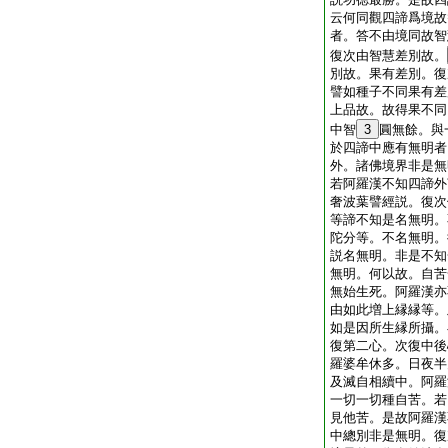
云何同觀四諦爲境故
者。答不由境同故智
復次由智慧差別故。
別故。果有差別。復
譬如種子不同果有差
上品故。故得果不同
中智
3
圓無餘。與
於四諦中應有無明者
外。諸佛境界非是無
若阿羅漢不知四諦外
奢波葉譬經説。復次
等諦不知是名無明。
陀分等。不名無明。
説名無明。非是不知
無明。何以故。自苦
無始生死。阿羅漢亦
由如此増上縁縁等。
如是因所生縁所攝。
復第二心。次復中後
羅婆牟休多。日夜半
及滅自相續中。阿羅
一切一切種自苦。若
見他苦。是故阿羅漢
中總別非是無明。復