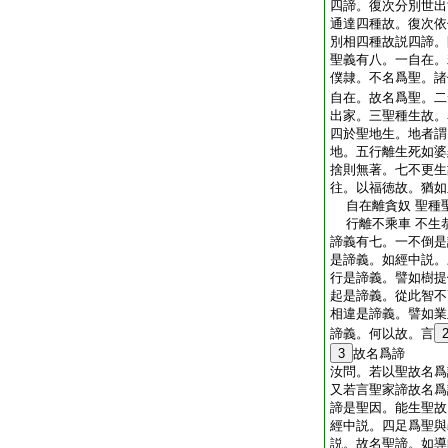
四諦。復次分別世出
通達四種故。復次依
別相四種故説四諦。
聖義有八。一自在。
僕隷。不名爲聖。諸
自在。故名爲聖。二
出家。三聖種生故。
四於聖地生。地者謂
地。五行離生死如婆
捨則無著。七不更生
往。以福徳故。猶如
自在離貪奴 聖種
行離不乘車 不生
諦義有七。一不倒是
是諦義。如經中説。
行是諦義。譬如樹提
起是諦義。從此智不
相違是諦義。譬如業
諦義。何以故。言
3
故名爲諦
汝問。若以聖故名爲
又若言聖家諦故名爲
諦是聖因。能生聖故
經中説。四足爲聖與
説。故名聖諦。如導