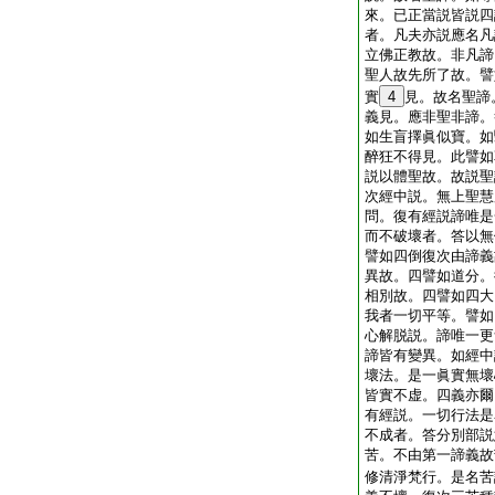
來。已正當説皆説四
者。凡夫亦説應名凡
立佛正教故。非凡諦
聖人故先所了故。譬
實
4
見。故名聖諦
義見。應非聖非諦。
如生盲擇眞似寶。如
醉狂不得見。此譬如
説以體聖故。故説聖
次經中説。無上聖慧
問。復有經説諦唯是
而不破壞者。答以無
譬如四倒復次由諦義
異故。四譬如道分。
相別故。四譬如四大
我者一切平等。譬如
心解脱説。諦唯一更
諦皆有變異。如經中
壞法。是一眞實無壞
皆實不虚。四義亦爾
有經説。一切行法是
不成者。答分別部説
苦。不由第一諦義故
修清淨梵行。是名苦