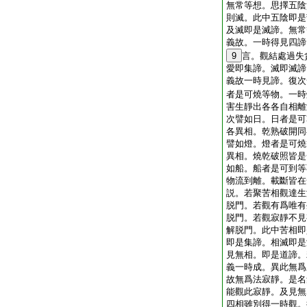
無常等想。思擇五陰
則滅。此中五陰即是
及滅即是滅諦。無常
義故。一時得見四諦
9
言。觀結處過失
愛即集諦。滅即滅諦
義故一時見諦。復次
者是可燒等物。一時
害生靜出各各自相離
次譬如日。日者是可
各異相。乾熟破開同
譬如燈。燈者是可燒
異相。燒乾破照皆是
如船。船者是可到等
物流到離。載斷皆在
説。若聚苦相觀達生
脱門。若觀有爲唯有
脱門。若觀寂靜不見
解脱門。此中苦相即
即是集諦。相滅即是
見無相。即是道諦。
義一時成。異此無爲
故無爲法寂靜。是名
能觀此寂靜。及見無
四相雖別得一時觀。