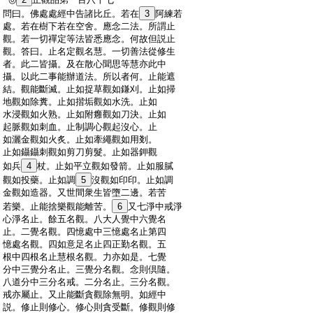
:
問曰。佛處處經中告諸比丘。若在
3
阿練若
:
處。若在樹下若在空舍。應念二法。所謂止
:
觀。若一切禪定等法皆悉應念。何故但説止
:
觀。答曰。止名定觀名慧。一切善法從修生
:
者。此二皆攝。及在散心聞思等慧亦此中
:
攝。以此二事能辦道法。所以者何。止能遮
:
結。觀能斷滅。止如捉草觀如鎌刈。止如掃
:
地觀如除糞。止如揩垢觀如水洗。止如
:
水浸觀如火熟。止如附癰觀如刀決。止如
:
起脈觀如刺血。止制調心觀起沒心。止
:
如灑金觀如火炙。止如牽繩觀如用剗。
:
止如鑷鑷刺觀如剪刀剪髮。止如器鉀觀
:
如兵
4
杖。止如平立觀如發箭。止如服膩
:
觀如投藥。止如調
5
沒觀如印印。止如調
:
金觀如造器。又世間衆生皆墮二邊。若苦
:
若樂。止能捨樂觀能離苦。
6
又七淨中戒淨
:
心淨名止。餘五名觀。八大人覺中六覺名
:
止。二覺名觀。四憶處中三憶處名止第四
:
憶處名觀。四如意足名止四正勤名觀。五
:
根中四根名止慧根名觀。力亦如是。七覺
:
分中三覺分名止。三覺分名觀。念則倶隨。
:
八道分中三分名戒。二分名止。三分名觀。
:
戒亦屬止。又止能斷貪觀除無明。如經中
:
説。修止則修心。修心則貪受斷。修觀則修