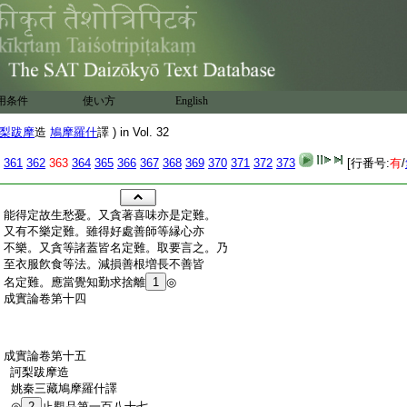
用条件
使い方
English
梨跋摩
造
鳩摩羅什
譯 ) in Vol. 32
361
362
363
364
365
366
367
368
369
370
371
372
373
[行番号:
有
/
:
能得定故生愁憂。又貪著喜味亦是定難。
:
又有不樂定難。雖得好處善師等縁心亦
:
不樂。又貪等諸蓋皆名定難。取要言之。乃
:
至衣服飮食等法。減損善根増長不善皆
:
名定難。應當覺知勤求捨離
1
◎
:
成實論卷第十四
:
成實論卷第十五
:
訶梨跋摩造
:
姚秦三藏鳩摩羅什譯
:
◎
2
止觀品第一百八十七