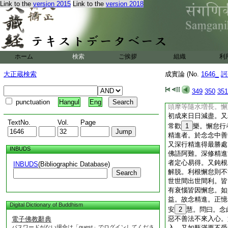
Link to the
version 2015
Link to the
version 2018
心。令應得不得應證
小懈怠。若起求定則
解脱。又因取相故起
等相煩惱易斷。如火
中説。若比丘。樂於
故尚不能得愛縁解脱
ホーム
検索
ご挨拶
組織
利
脱。遠離行者。必能
明照。行者如是。遠
大正蔵検索
成實論 (No.
1646_
訶
者行者若行正勤。斷
中勤行故名精進。如
349
350
351
以者何。以集善法日
punctuation
Hangul
Eng
頭摩等隨水増長。懈
初成來日日減盡。又
TextNo.
Vol.
Page
常歡
1
樂。懈怠行
精進者。於念念中善
又深行精進得最勝處
INBUDS
佛語阿難。深修精進
者定心易得。又鈍根
INBUDS
(Bibliographic Database)
解脱。利根懈怠則不
Search
世世間出世間利。皆
有衰惱皆因懈怠。如
益。故念精進。正憶
Digital Dictionary of Buddhism
安
2
慧。問曰。念
惡不善法不來入心。
電子佛教辭典
パスワードがない場合は「guest」でログインしてくださ
入。又如瓶滿更不受