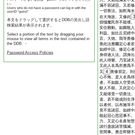
い。
滿不容諸惡。又若修
Users who do not have a password can log in with the
一切善法。如飮海水
userID "guest".
在大海故。又修此
本文をドラッグして選択するとDDBの見出し語
煩惱魔民所不能壞。
検索結果が表示されます。
安住難動。如圓瓶入
利益。如比丘尼經中
Select a portion of the text by dragging your
言。大徳。我等善修
mouse to view all terms in the text contained in
the DDB. ・
善此法應爾定心者若
如經中説。修定心者
Password Access Policies
身得過人法。謂身出
此人得樂。乃至諸天
又此人名爲所應爲不
又
4
善修習定。則
心不悔。是人名爲得
者。不如餘人空受供
餘人不能。又此定心
又能堪受一切善法。
道。若不能成則生淨
以者何。以布施等不
竟不造諸惡。如經中
能起惡心思惡事不。
力。又定心名眞智慧
諸行盡故諸苦惱滅。
世間事。應念即辦不