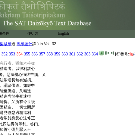
不證。空處睡臥雖
散心能攝。攝心能得
貪等煩惱。空處無色
無薪則自然滅。又經
衆住樂雜言説。不離衆
。何況能得不壞解
用条件
使い方
English
倶證。又如燈離風則能
離行故能逮眞智。精進
梨跋摩
造
鳩摩羅什
譯 ) in Vol. 32
不善法修集善法。是
是則能得佛法利。所
352
353
354
355
356
357
358
359
360
361
362
363
364
[行番号:
無
/
日増長。如
9
憂鉢羅鉢
怠行者。猶如木杵從
精進者。以得利故心
者。惡法覆心恒懷苦惱。又
法常増長無有減損。
。謂諸佛道。如經中
能至佛道。又精進
精進尚於生死速得
能得。又所有今世後
因精進。一切世間所
是見懈怠過精進利
者常於身受心法修正
此四法得何等利。答曰。
如善守備則惡人不
水。此人如是善法充