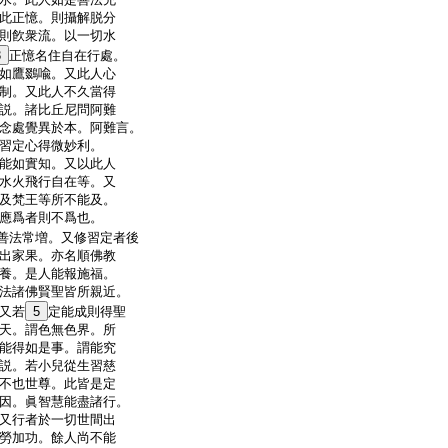
此正憶。則攝解脱分
則飮衆流。以一切水
3
正憶名住自在行處。
如鷹鵽喩。又此人心
制。又此人不久當得
説。諸比丘尼問阿難
念處覺異於本。阿難言。
習定心得微妙利。
能如實知。又以此人
水火飛行自在等。又
及梵王等所不能及。
應爲者則不爲也。
善法常増。又修習定者後
出家果。亦名順佛教
養。是人能報施福。
法諸佛賢聖皆所親近。
又若
5
定能成則得聖
天。謂色無色界。所
能得如是事。謂能究
説。若小兒從生習慈
不也世尊。此皆是定
因。眞智慧能盡諸行。
又行者於一切世間出
勞加功。餘人尚不能