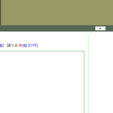
有
] [返り点:
無
/
有
]
[CITE]