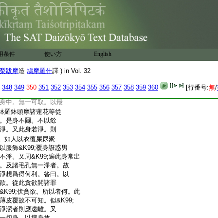
。以死屍處故名爲塚。
住。又此身能造不
瓔珞等由此身故皆爲
死家産家不從受食。
千萬種虫常生常死。
故知不淨。又世間
用条件
使い方
English
是千種虫獄。故名不
。若是淨者何須澡浴
梨跋摩
造
鳩摩羅什
譯 ) in Vol. 32
莊&K99;嚴此身。當知
淨物以爲莊嚴。又此
348
349
350
351
352
353
354
355
356
357
358
359
360
[行番号:
無
/
以餘衆生皮毛爪齒筋骨
身中。無一可取。以最
鉢羅鉢頭摩諸蓮花等從
。是身不爾。不以餘
淨。又此身若淨。則
。如人以衣覆屎尿聚
服飾&K99;覆身誑惑男
淨。又周&K99;遍此身常出
。及諸毛孔無一淨者。故
淨想爲得何利。答曰。以
欲。從此貪欲開諸罪
K99;伏貪欲。所以者何。此
皮覆故不可知。似&K99;
淨潔者則應遠離。又
一切身。以壞身故