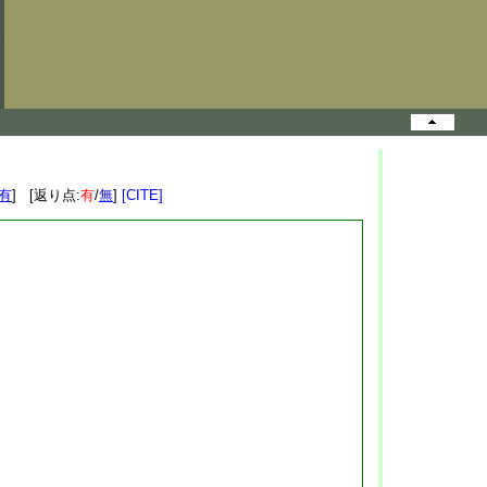
有
] [返り点:
有
/
無
]
[CITE]