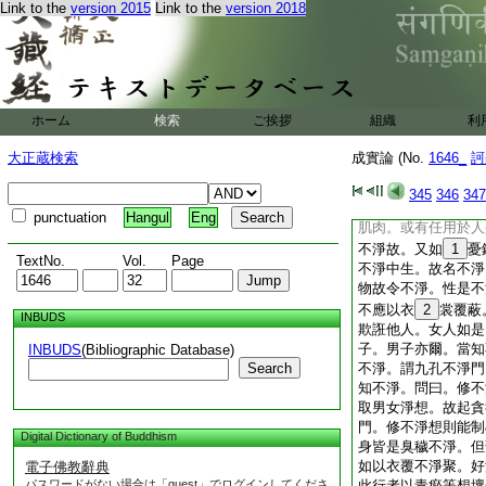
Link to the
version 2015
Link to the
version 2018
此身如塚。所以者何
此身亦多死虫在其中
淨。若淨處好華衣服
不淨。又諸婆羅門於
以不淨故。而此身中
則無可從受飮食者。
ホーム
検索
ご挨拶
組織
利
中獄爲不淨。此身即
淨。又此身常須澡浴
大正蔵検索
成實論 (No.
1646_
訶
耶。又以妙好華香瓔珞
此身體性不淨。假外
345
346
347
人身最爲不淨。
14
punctuation
Hangul
Eng
肌肉。或有任用於人
不淨故。又如
1
憂
TextNo.
Vol.
Page
不淨中生。故名不淨
物故令不淨。性是不
不應以衣
2
裳覆蔽
INBUDS
欺誑他人。女人如是以
子。男子亦爾。當知不
INBUDS
(Bibliographic Database)
Search
不淨。謂九孔不淨門
知不淨。問曰。修不
取男女淨想。故起貪
門。修不淨想則能制&
Digital Dictionary of Buddhism
身皆是臭穢不淨。但薄
如以衣覆不淨聚。好
電子佛教辭典
パスワードがない場合は「guest」でログインしてくださ
此行者以青瘀等想壞