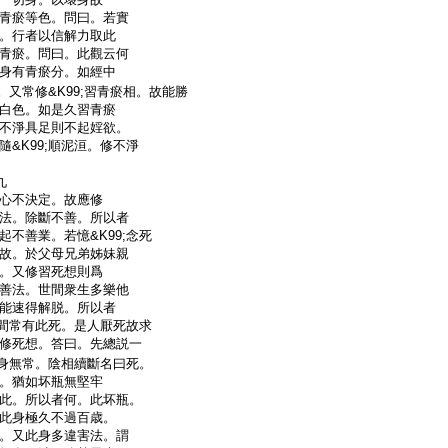
青瘀等色。問曰。若實
。行者以信解力取此
青瘀。問曰。此觀云何
身有青瘀分。如經中
。又常修&K99;習青瘀相。故能勝
白色。如是久習青瘀
不淨具足則不起婬欲。
&K99;順泥洹。修不淨
九
心不決定。故應修
法。除斷不善。所以者
不善業。若憶&K99;念死
故。於父母兄弟姊妹親
。又修習死想則爲
善法。世間衆生多樂他
能速得解脱。所以者
世間常有此死。是人厭死故求
修死想。答曰。先總説一
身無常。陰相續斷名曰死。
。猶如坏瓶無堅牢
此。所以者何。此坏瓶。
此身極久不過百歳。
。又此身多違害法。謂