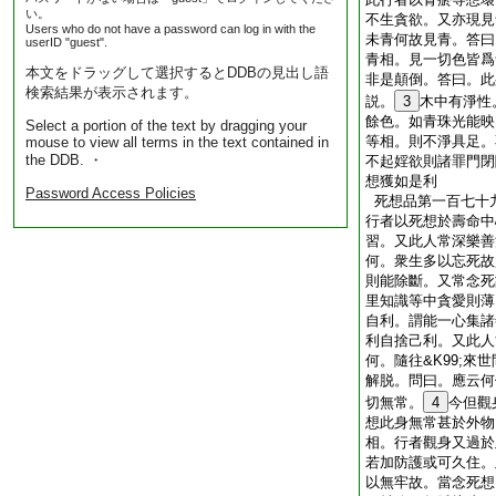
い。
不生貪欲。又亦現見
Users who do not have a password can log in with the
未青何故見青。答曰
userID "guest".
青相。見一切色皆爲
本文をドラッグして選択するとDDBの見出し語
非是顛倒。答曰。此
検索結果が表示されます。
説。
3
木中有淨性
餘色。如青珠光能映
Select a portion of the text by dragging your
等相。則不淨具足。
mouse to view all terms in the text contained in
the DDB. ・
不起婬欲則諸罪門閉隨
想獲如是利
Password Access Policies
死想品第一百七十
行者以死想於壽命中
習。又此人常深樂善
何。衆生多以忘死故起
則能除斷。又常念死
里知識等中貪愛則薄
自利。謂能一心集諸
利自捨己利。又此人
何。隨往&K99;來
解脱。問曰。應云何
切無常。
4
今但觀
想此身無常甚於外物
相。行者觀身又過於
若加防護或可久住。
以無牢故。當念死想