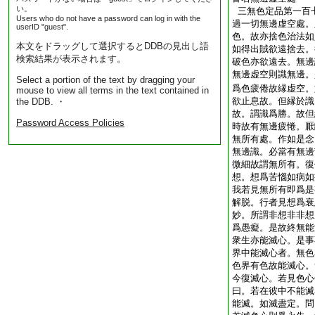
い。
三無色定品第一百
Users who do not have a password can log in with the
過一切無邊虚空處。
userID "guest".
色。故亦捨色治法如
本文をドラッグして選択するとDDBの見出し語
如得出賊欲遠捨去。
検索結果が表示されます。
破色亦欲遠去。無邊
無邊虚空則識無邊。
Select a portion of the text by dragging your
爲色疲倦故縁虚空。
mouse to view all terms in the text contained in
欲止息故。但縁於識
the DDB. ・
故。謂識爲勝。故但
Password Access Policies
時故有無邊疲惓。厭
無所有處。作如是念
無邊識。必當有無邊
微細故謂無所有。復
想。想爲苦惱如病如
我若見無所有即爲是
解脱。行者見想爲衰
妙。所謂非想非非想處
爲愚癡。是故終無能
衆生亦能滅心。是事
界中能滅心者。無色
色界有色故能滅心。
今復滅心。若見色心
曰。若在彼中不能滅
能滅。如滅盡定。問