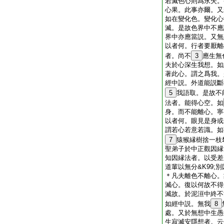
若滅色心則爲永失。
心果。此事亦爾。又
如在變化色。變化心
滅。是故色界中不應
界中亦應當説。又無
以者何。行者要厭離
者。尚不
3
應生無
夫於心深生我想。如
著此心。謂之爲我。
經中説。外道能説斷&
5
我語取。是故不
法者。能得心空。如
身。而不能離心。寧
以者何。眼見是身或
謂若心若意若識。如
7
猿猴縁樹捨一枝
聖弟子於中正觀因縁
知因縁法者。以受差
道輩以無分&K99;
＊凡夫離色不離心。
滅心。復以何故不得解
滅故。於泥洹中終不
如經中説。無我
8
處。又於無想中生愚
生寂滅安隱想者。云