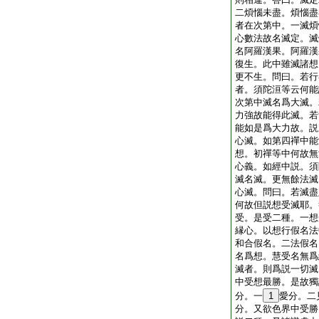
二煩惱未盡。煩惱盡
者在次第中。一滅煩
心數法故名滅定。滅
名阿羅漢果。阿羅漢
復生。此中雖滅諸想
更不生。問曰。若行
者。須陀洹等云何能
次第中滅名爲大滅。
力強故能得此滅。若
能如是爲大力故。説
心滅。如第四禪中能
想。初禪等中何故無
心義。如經中説。須
滅名滅。更無餘法滅
心滅。問曰。若滅盡
何故但説想受滅耶。
受。是受二種。一想
縁心。以想行假名法
和合假名。二法假名
名爲想。慧受名無爲
滅者。則爲説一切滅
中受想最勝。是故獨
分。一
1
愛分。二
分。又欲色界中受勝