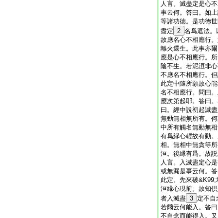
人言。滅盡定是心不
事云何。答曰。如上
等諸功徳。是功徳世
盡定
2
名爲遮法。
故應名心不相應行。
離火還生。此事亦爾
應是心不相應行。所
陰不生。若泥洹非心
不應名不相應行。但
此定中隨所願故心能
名不相應行。問曰。
應次第起耶。答曰。
曰。經中説初起滅盡
無動無相無所有。何
中所有觸名無動無相
有爲縁心輕故有動。
相。無相中無貪等所
洹。後縁有爲。故説
人言。入滅盡定心是
或無漏是事云何。答
此定。先來破&K99
洹縁心現前。故知倶
者入滅盡
3
定不自
若爾云何能入。答曰
不自念而能得入。又