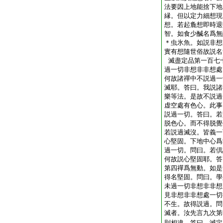
法要因上地能捨下地
縁。但以定力細想現
想。若起麁想即時退
智。如食少醎名爲無
＊虫氷魚。如説非想
實有想隨世俗故説名
滅盡定品第一百七
過一切非想非非想處
何故諸禪中不説過一
滅耶。答曰。我説諸
樂等法。是故不説過
虚空處有色心。此事
説過一切。答曰。若
脱色心。而不得脱覺
若説過滅沒。皆義一
心堅固。下地中心爲
過一切。問曰。若倶
何故説心堅固耶。答
第四禪爲無動。如是
得名堅固。問曰。學
未過一切非想非非想
見非想非非想處一切
不生。故得説過。問
滅者。汝先言九次第
則相違。答曰。滅定