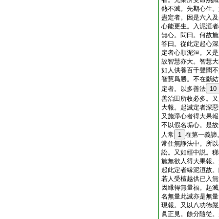
熱不滅。先期心生。
盡定者。因是六入及
心能更生。入泥洹者
無心。問曰。何故施
答曰。從此定起心深
定者心順泥洹。又是
故智慧亦大。智慧大
如人供養百千聲聞不
智慧爲勝。不在斷結
定者。以多善法
10
善治田所收必多。又
大報。起滅定者深惡
又施淨心者得大果報
不以假名垢心。是故
人常
1
在第一義諦
常住無諍法中。所以
訟。又如經中説。稊
施無欲人得大果報。
起此定者縁泥洹故。
若人受檀越供已入無
因縁得無量福。起滅
名無量此滅亦是無量
現報。又以八功徳嚴
眞正見。餘分隨從。