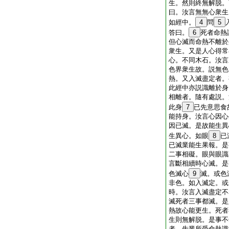
生。然則終無解脱。
曰。汝言無無心衆生
如經中。
4
問
5
答曰。
6
死者命熱
但心滅而命熱不離於
衆生。又是人心得常
心。不同木石。汝言
色界衆生故。説無色
熱。又入滅盡定者。
此經中亦説識離於身
相離者。隨有處説。
此身
7
已先意思食
能持身。汝言心因心
因已滅。是故能生異
生異心。如眼
8
已
已滅業能生果報。是
二事相礙。眼與眼識
言斷相續時心滅。是
色滅心
9
滅。或色
非色。如入滅定。或
時。汝言入滅盡定不
滅死者三事都滅。是
熱故心能更生。死者
生則無解脱。是事不
者。先業所受命熱識