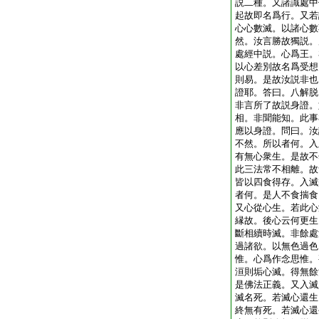
説二種。又諸識處中
起故即名爲行。又若
心心數滅。以諸心數
然。汝言勝故獨説。
處經中説。心爲王。
以心差別故名爲受想
則易。是故汝説非也
證耶。答曰。八解脱
非言所了故説身證。
相。非聞能知。此事
應以身證。問曰。汝
不然。所以者何。入
有無心衆生。是故不
此三法常不相離。故
皆以四食得存。入滅
者何。是人不食揣食
又心從心生。若此心
縁故。後心云何更生
斷相續時滅。非餘處
過諸欲。以無色過色
惟。心爲作念思惟。
洹則垢心滅。得無餘
是佛法正義。又入滅
滅名死。若滅心還生
終無有死。若滅心還