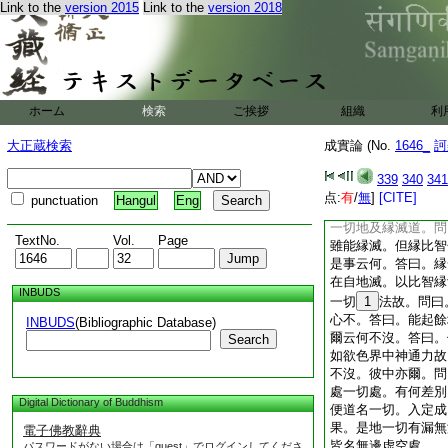
如名依色色亦依名。
Link to the
version 2015
Link to the
version 2018
汝言空種是亦不然。
是色得異色無。
10
説因六種衆生受身。
無對。亦以破諸物。
虚空相。汝言無有説
ホーム
検索
ご挨拶
組織
利
無對。是亦不然。所
有所作
11
去來等
大正蔵検索
成實論 (No.
1646_
訶
曰。心亦如是。無色
答曰。心有作業謂能
339
340
341
無故得有所作。故知
点:
有
/
無
]
[CITE]
punctuation
Hangul
Eng
縁虚空。問曰。此定
一切地及縁滅道。問
TextNo.
Vol.
Page
雖能縁滅。但縁比智
是事云何。答曰。縁
在自地滅。以比智縁
INBUDS
一切
1
法故。問曰
心不。答曰。能起餘
INBUDS
(Bibliographic Database)
爾云何不沒。答曰。
Search
如欲色界中神通力故
不沒。彼中亦爾。問
處一切處。有何差別
Digital Dictionary of Buddhism
便道名一切。入定成
果。是地一切有漏無
電子佛教辭典
皆名無邊虚空處
パスワードがない場合は「guest」でログインしてくださ