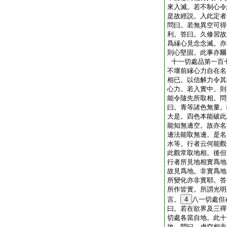
來入滅。若不制心令
是故經説。入此定者先
問曰。若無異空可得
利。答曰。久修習故
爲縁心見念念滅。亦
則心堅固。此事亦爾
十一切處品第一百
不壞前縁心力自在名
相已。以信解力令其
心力。若入實中。則
能令隨先所取相。問
曰。青等諸色無量。
大是。四色本能破此
能知無邊空。故亦名
邊法能取無邊。是名
水等。行者云何能觀
此觀常取地相。後但
行者所見地相實爲地
故見爲地。非實爲地
所變化亦非實耶。答
所作皆實。所謂光明
言。
4
八一切處但
曰。若在欲界及三禪
切處各當自地。此十
故。問曰。虚空相非