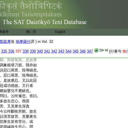
益善事。除捨惡事
人本末因縁。此人先
育爲我勤苦。或爲我
瞋。又念。來世或當爲
漢縁覺諸佛。云何可
故兩世受苦。是故不
用条件
使い方
English
善惡。若惡人加
16
惡何
應瞋也。又見前人爲
梨跋摩
造
鳩摩羅什
譯 ) in Vol. 32
猶如鬼著何爲生
習忍辱。應念此法
335
336
337
338
339
340
341
342
343
344
345
346
347
[行番号:
無
/
忍功徳者。謂行者生
鄙。與彼無異。是故應
調象能堪刀箭。我亦如
説惡口罵詈。毀辱瞋恚。
。惡口罵詈。毀辱瞋恚。
。是故應忍。又以此惡
惡成功徳故。又行者
猶如嬰兒不應瞋也。
問曰。云何修悲。答曰。
多故生悲心。我當
苦。又見衆生深貪
今云何斷他所願。故生
以現苦故苦。見樂衆生
切衆生皆有苦分。或
是因縁故生悲心。問