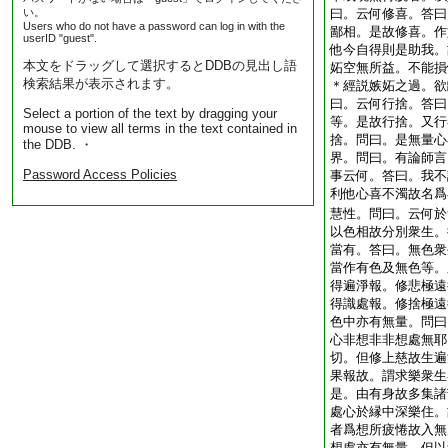
い。
曰。云何修喜。答曰
Users who do not have a password can log in with the
鄙相。是故修喜。作
userID "guest".
他今自得則是助我。
本文をドラッグして選択するとDDBの見出し語
妬空無所益。不能損
検索結果が表示されます。
＊經説嫉妬之過。欲
曰。云何行捨。答曰
Select a portion of the text by dragging your
等。是故行捨。又行
mouse to view all terms in the text contained in
捨。問曰。是無量心
the DDB. ・
界。問曰。有論師言
Password Access Policies
事云何。答曰。我不
利他心喜不濁故名爲
慧性。問曰。云何於
以色相故分別衆生。
當有。答曰。無色衆
當作有色及無色等。
得遍淨報。修悲極遠
得識處報。修捨極遠
色中亦有無量。問曰
心非想非非想處無耶
切。但修上慈故生遍
果報故。謂求樂衆生
是。由有身故多集諸
處心於縁中深樂住。
者爲想所疲惓故入無
想處亦有無量。但以