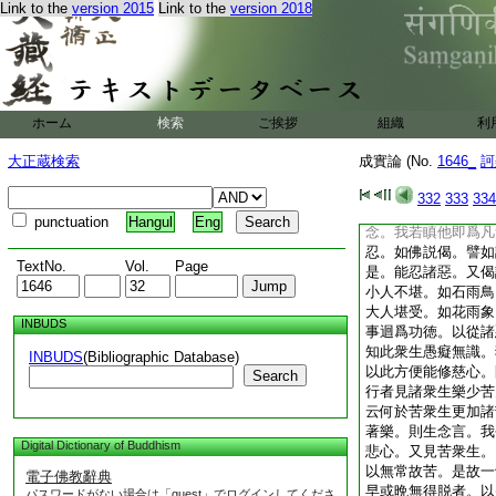
Link to the
version 2015
Link to the
version 2018
所宜。又當念前人利
則瞋恚息。又當觀前
世或爲我母。懷妊生
父兄弟妻子。云何當
我父母兄弟。或作羅
瞋。又見惡人以行惡
ホーム
検索
ご挨拶
組織
利
瞋。又深觀前人體性
故生瞋。如火燒人不
大正蔵検索
成實論 (No.
1646_
訶
煩惱所逼不得自在。
瞋。又隨以何因縁修
332
333
334
則瞋恚息慈心増長。
punctuation
Hangul
Eng
念。我若瞋他即爲凡
忍。如佛説偈。譬如
TextNo.
Vol.
Page
是。能忍諸惡。又偈
小人不堪。如石雨鳥
大人堪受。如花雨象
INBUDS
事迴爲功徳。以從諸
知此衆生愚癡無識。
INBUDS
(Bibliographic Database)
以此方便能修慈心。
Search
行者見諸衆生樂少苦
云何於苦衆生更加諸
著樂。則生念言。我
Digital Dictionary of Buddhism
悲心。又見苦衆生。
以無常故苦。是故一
電子佛教辭典
早或晩無得脱者。以
パスワードがない場合は「guest」でログインしてくださ