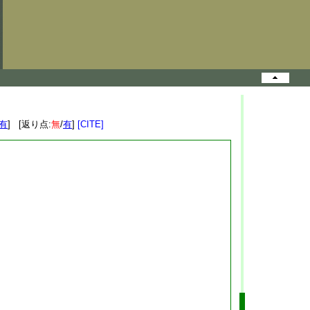
有
] [返り点:
無
/
有
]
[CITE]