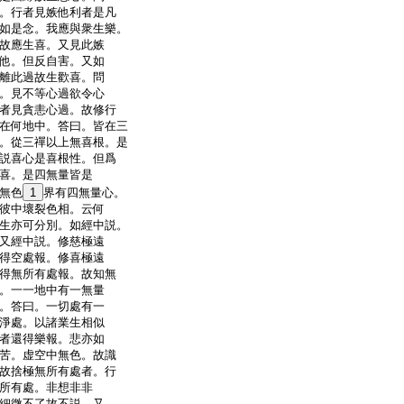
。行者見嫉他利者是凡
如是念。我應與衆生樂。
故應生喜。又見此嫉
他。但反自害。又如
離此過故生歡喜。問
。見不等心過欲令心
者見貪恚心過。故修行
在何地中。答曰。皆在三
。從三禪以上無喜根。是
説喜心是喜根性。但爲
喜。是四無量皆是
無色
1
界有四無量心。
彼中壞裂色相。云何
生亦可分別。如經中説。
又經中説。修慈極遠
得空處報。修喜極遠
得無所有處報。故知無
。一一地中有一無量
。答曰。一切處有一
淨處。以諸業生相似
者還得樂報。悲亦如
苦。虚空中無色。故識
故捨極無所有處者。行
所有處。非想非非
細微不了故不説。又