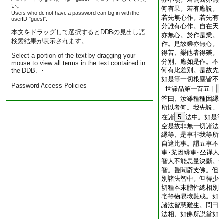
い。
何有果。若有應説。
Users who do not have a password can log in with the
若先無心作。若先有
userID "guest".
分誰有心作。自在天
本文をドラッグして選択するとDDBの見出し語
亦無心。於作是業。
検索結果が表示されます。
作。是故業亦無心。
得苦。樂他者得樂。
Select a portion of the text by dragging your
分別。應如是作。不
mouse to view all terms in the text contained in
何有此差別。是故先
the DDB. ・
如是等一切根塵皆不
Password Access Policies
世諦品第一百五十
答曰。汝雖種種因縁
所以者何。我先説。
在諸
5
法中。如是
空是故非無一切諸法
縁等。是事非我等所
自遮此事。謂五事不
事･業因縁事･坐禪
智人不能思量決斷。
智。聲聞辟支佛。但有
別諸法智中。但得少
切種本末體性總相別
宅等物易壞難成。如是
諸法智慧難生。問曰
法相。如佛所説當如