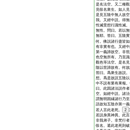
是名法空。又二種觀
見假名衆生。如人見
是見五陰中無人故空
我。又經中説。得無
性滅受想行識性滅。
無性。問曰。若以無
無耶。答曰。五陰實
何。佛説諸行盡皆如
有非實有也。又經中
第一義諦故空。非世
色空無所有。乃至識
觀色等法空。是名見
陰以世諦故有。何故
答曰。爲衆生故説。
想。爲是故説五陰以
中不説有業有果報。
曰。此因諸法説作者
空。如經中説。諸法
謂無明因縁諸行乃至
語故知五陰亦第一義
若人言此老死。
2
若説身異神異。此言
非我弟子。非梵行者
假名。遮此老死則破