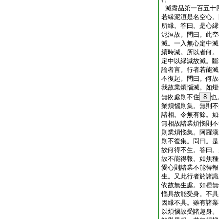
滅盡品第一百五十
若縁泥洹是名空心。
所縁。答曰。是心縁
泥洹故。問曰。此空
滅。一入無心定中滅
續時滅。所以者何。
定中以縁滅故滅。斷
論者言。行者若能滅
不復起。問曰。何故
我故業煩惱滅。如燈
無依處則不住
8
也
業煩惱則集。無則不
諸相。令無有餘。如
無相故諸業煩惱則不
則業煩惱集。阿羅漢
則不復集。問曰。是
故何得不生。答曰。
故不能得報。如焦種
愛心則諸業不能得報
生。又此行者於諸識
依故無生處。如種無
惱具故能受身。不具
因縁不具。雖有諸業
以煩惱故受諸趣身。