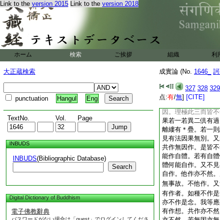
Link to the
version 2015
Link to the
version 2018
作時名作。答曰。無
作分已墮作中。所未
作時。又若瓶有作。
去不作
11
已失滅
現在不作以是有故。
業成。是中作者實不
ホーム
検索
ご挨拶
組織
利
分於作無事故無作者
無。又因於果若先若
大正蔵検索
成實論 (No.
1646_
訶
者何。若先因後果因
無父云何生子。若後
327
328
329
何生果。如父未生何
点:
有
/
無
]
[CITE]
punctuation
Hangul
Eng
則無此理。如二角並
因。理極此三而皆不
TextNo.
Vol.
Page
果若一若異二倶有過
離縷有＊疊。若一則
見有法因果無別。又
INBUDS
共作無因作。是皆不
能作自體。若有自體
INBUDS
(Bibliographic Database)
體何能自作。又不見
Search
自作。他作亦不然。
無事故。不他作。又
有作者。如種不作是
Digital Dictionary of Buddhism
亦不作是念。我等應
有作想。共作亦不然
電子佛教辭典
パスワードがない場合は「guest」でログインしてくださ
亦不然。若無因亦無