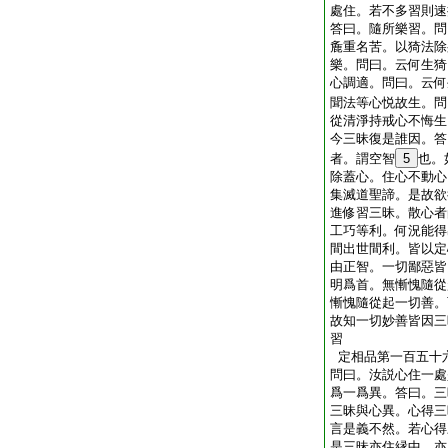
處住。若不多習則速
答曰。隨所樂習。問
麁重名苦。以猗法除
樂。問曰。云何生猗
心調適。問曰。云何
聞法等心悦故生。問
從清淨持戒心不悔生
今三昧復是誰因。答
者。謂空智
5
也。
除蓋心。住心不動心
集滅道聖諦。是故欲
進修習三昧。散心者
工巧等利。何況能得
間出世間利。皆以定
由正智。一切鄙惡皆
明爲首。無慚愧隨從
慚愧隨從起一切善。
故知一切妙善皆因三
習
定相品第一百五十
問曰。汝説心住一處
爲一爲異。答曰。三
三昧與心異。心得三
言是義不然。若心得
是三昧亦住縁中。亦