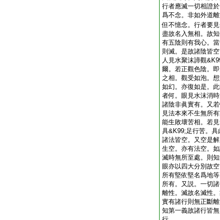
行者應滅一切相證於
爲不念。非如外道離
但不憶念。行者要見
盡故名入無相。故知
有五陰則有我心。當
則滅。是故諸陰皆空
人見水聚沫諦觀&K9
爾。若正觀色陰。即
之相。觀受如泡。想
如幻。亦復如是。此
者何。眼見水沫消時
諸陰非眞實有。又若
見法本來不生無所有
能生敗壞苦相。若見
具&K99;足行苦。
諸法皆空。又空是解
生空。亦有法空。如
滅時無所至處。則知
眼亦以四大分別故空
所有堅依堅名爲地等
所有。又説。一切諸
離性。滅故名滅性。
實有諸行則無正斷離
知第一義故諸行皆無
行