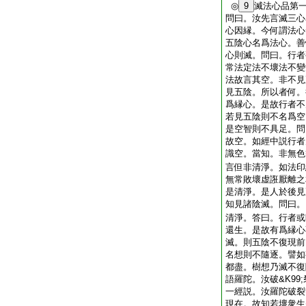
◎
9
滅法心品第
問曰。汝先言滅三心
心因縁。今何謂法心
五陰心名爲法心。善
心則滅。問曰。行者
常法定法不壞法不變
法故言其空。非不見
見五陰。所以者何。
爲縁心。是故行者不
若見五陰則不名爲空
是空智則不具足。問
故空。如經中説行者
識空。當知。非無色
言但非清淨。如法印
無常敗壞虚誑厭離之
是清淨。是人於後見
知見諸陰滅。問曰。
清淨。答曰。行者或
還生。是故有爲縁心
滅。則五陰不復現前
名想則不隨逐。譬如
都盡。樹想乃滅不復
語羅陀。汝破&K99
一經説。汝羅陀破裂
現在。故知若壞衆生