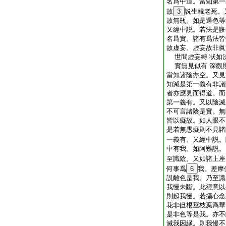
名爲中道。當知第一
故
3
説生縁老死。
故無瓶。如是過色等
又經中説。若法是誑
名爲實。諸有爲法皆
故虚妄。虚妄故非眞
世間虚妄縛 状如
實無見似有 深觀
當知諸陰亦空。又見
知滅是第一義有非諸
者亦應見而得道。而
第一義有。又以陰滅
不可言諸陰是實。無
皆以癡故。如人眼不
是若無愚癡則不見諸
一義有。又經中説。
中有我。如阿難説。
至識陰。又如諸上座
何事爲
6
我。差摩
説離色是我。乃至識
我慢未斷。此經意以
則起我慢。若攝心念
花非但根莖枝葉爲華
是非色等是我。亦不
滅我因縁。則我慢不