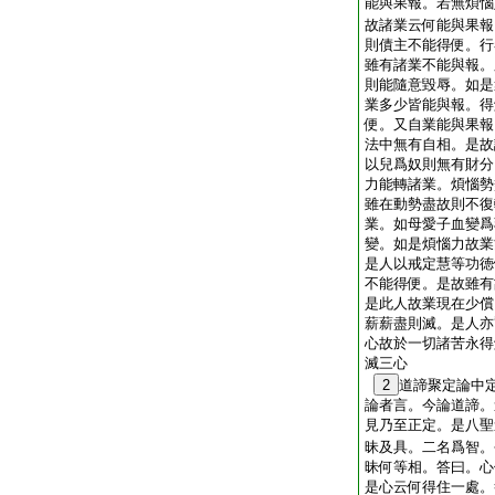
能與果報。若無煩惱
故諸業云何能與果報
則債主不能得便。行
雖有諸業不能與報。
則能隨意毀辱。如是
業多少皆能與報。得
便。又自業能與果報
法中無有自相。是故
以兒爲奴則無有財分
力能轉諸業。煩惱勢
雖在動勢盡故則不復
業。如母愛子血變爲
變。如是煩惱力故業
是人以戒定慧等功徳
不能得便。是故雖有
是此人故業現在少償
薪薪盡則滅。是人亦
心故於一切諸苦永得
滅三心
2
道諦聚定論中
論者言。今論道諦。
見乃至正定。是八聖
昧及具。二名爲智。
昧何等相。答曰。心
是心云何得住一處。