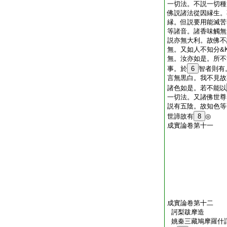
一切法。不説一切種
佛説諸法從因縁生。
縁。但説要用能滅苦
等諸音。諸香味觸無
説亦無大利。故佛不
無。又如人不知分&K
無。汝亦如是。所不
事。於
6
智者則有
言無黒白。我不見故
諸色如是。若不能以
一切法。又諸佛世尊
説有五陰。故知色等
世諦故有
8
◎
成實論卷第十一
成實論卷第十二
訶梨跋摩造
姚秦三藏鳩摩羅什