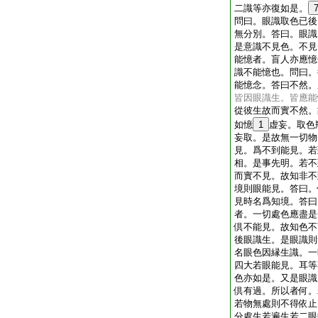
二識等亦復如是。
問曰。眼識取色已後
無分別。答曰。眼識
是意識不見色。不見
能憶者。盲人亦應憶
識不能憶也。問曰。
能憶念。答曰不然。
皆因眼識生。皆應能
從彼生故而實不然。
如憶
1
虚妄。取色
妄取。是故無一切物
見。爲不到能見。若
相。是事先明。若不
而實不見。故知非不
境則眼能見。答曰。
見時名爲知境。答曰
者。一切處色應盡是
倶不能見。故知色不
後眼識生。是眼識則
名眼色因縁生識。一
四大若眼能見。耳等
色亦如是。又是眼識
倶有過。所以者何。
若物無處則不得依止
分處生若遍生若二眼