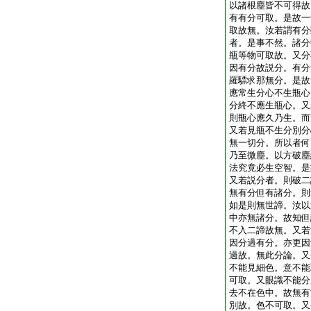
以諸根塵皆不可得故
有有分可取。是故一
取故無。汝若謂有分
者。是事不然。諸分
瓶等物可取故。又分
因有分故説分。有分
羅驃求那無分。是故
應常生分心不生瓶心
分終不應生瓶心。又
則瓶心應久乃生。而
又若見瓶不生分別分
無一切分。所以者何
乃至微塵。以方破塵
法究竟必生空智。是
又若説分者。則破二
無有分但有諸分。則
如是則無世諦。汝以
中亦無諸分。故知但
不入二諦故無。又若
因分過有分。亦更因
過故。無此分論。又
不能見細色。意不能
可取。又眼識不能分
去不在色中。故無有
別故。色不可取。又