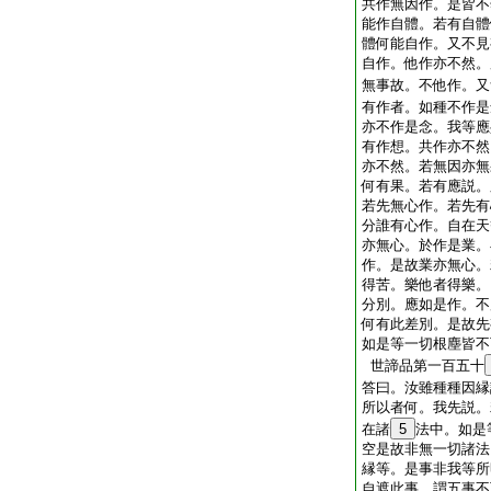
共作無因作。是皆不
能作自體。若有自體
體何能自作。又不見
自作。他作亦不然。
無事故。不他作。又
有作者。如種不作是
亦不作是念。我等應
有作想。共作亦不然
亦不然。若無因亦無
何有果。若有應説。
若先無心作。若先有
分誰有心作。自在天
亦無心。於作是業。
作。是故業亦無心。
得苦。樂他者得樂。
分別。應如是作。不
何有此差別。是故先
如是等一切根塵皆不
世諦品第一百五十
答曰。汝雖種種因縁
所以者何。我先説。
在諸
5
法中。如是
空是故非無一切諸法
縁等。是事非我等所
自遮此事。謂五事不