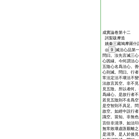
成實論卷第十二
訶梨跋摩造
姚秦三藏鳩摩羅什
◎
9
滅法心品第
問曰。汝先言滅三心
心因縁。今何謂法心
五陰心名爲法心。善
心則滅。問曰。行者
常法定法不壞法不變
法故言其空。非不見
見五陰。所以者何。
爲縁心。是故行者不
若見五陰則不名爲空
是空智則不具足。問
故空。如經中説行者
識空。當知。非無色
言但非清淨。如法印
無常敗壞虚誑厭離之
是清淨。是人於後見