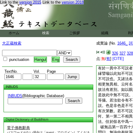
Link to the
version 2015
Link to the
version 2018
時。亦不知此觸
1
眼見數量等法。是中
得知非香法。甞味亦
以色了陀羅驃。然後
若色了於見中非因者
可見陀羅驃中及風亦
ホーム
検索
ご挨拶
組織
利
色更無餘法可見。故
眼能見。眼見色已即
大正蔵検索
成實論 (No.
1646_
訶
生。是中雖有眼不生
等別有瓶者。無此理
326
327
328
破不可説品第一百
点:
無
/
有
]
[CITE]
punctuation
Hangul
Eng
問曰。不可説論中有
有於一異中不可説者
TextNo.
Vol.
Page
縁譬喩以此知不可説
不可説也。又諸法各
相更無異相。云何名
INBUDS
故法有差別。如以眼
是故此中無不可説。
INBUDS
(Bibliographic Database)
等攝。若汝欲令有不
Search
説。色是非色是不可
有次第數。若不可説
何。第一第二不相異
Digital Dictionary of Buddhism
法。但於假名中爲一
破無品第一百四十
電子佛教辭典
問曰。無論中有何等
パスワードがない場合は「guest」でログインしてくださ