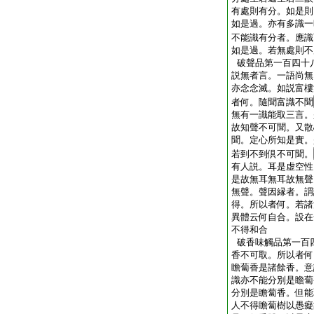
有處則有分。如是則
如是過。亦有多識一
不能識有分者。應識
如是過。若無處則不
破聲品第一百四十
説無者言。一語尚無
亦念念滅。如説富樓
者何。隨聞富識不聞
無有一識能取三言。
故知聲不可聞。又散
聞。定心所知是實。
若到不到倶不可聞。
有人説。耳是虚空性
是故無耳無耳故無聲
無聲。聲因縁者。謂
得。所以者何。若諸
異體云何自合。設在
不得和合
破香味觸品第一百
香不可取。所以者何
瞻蔔香是諸餘香。意
識亦不能分別是瞻蔔
分別是瞻蔔香。但能
人不得瞻蔔樹以愚癡