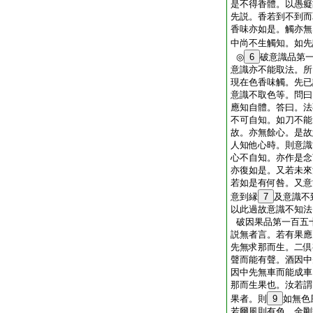
是不得香體。以愚癡
先説。香若到不到而
香味亦如是。觸亦無
中尚不生觸知。如先
◎
6
破意識品第
意識亦不能取法。所
現在色香味觸。先已
意識不取色等。問曰
應知自體。答曰。法
不可自知。如刀不能
故。亦無餘心。是故
人知他心時。則意識
心不自知。亦作是念
亦復如是。又若未來
若如是有何咎。又意
意到縁
7
及意識不
以此過故意識不知法
破因果品第一百五
説無者言。若有果應
先無求那而生。二倶
聲而能有聲。酒因中
因中先無車而能成車
那而生果也。汝若謂
果者。則
9
如無色
若爾風則有色。金剛