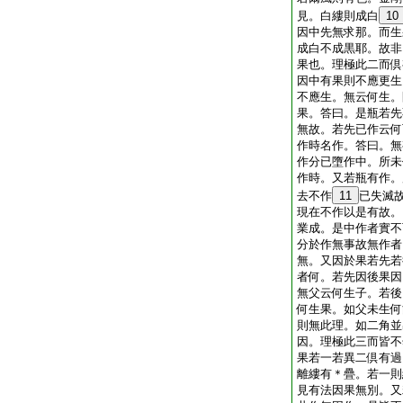
見。白縷則成白
10
因中先無求那。而生
成白不成黒耶。故非
果也。理極此二而倶
因中有果則不應更生
不應生。無云何生。
果。答曰。是瓶若先
無故。若先已作云何
作時名作。答曰。無
作分已墮作中。所未
作時。又若瓶有作。
去不作
11
已失滅
現在不作以是有故。
業成。是中作者實不
分於作無事故無作者
無。又因於果若先若
者何。若先因後果因
無父云何生子。若後
何生果。如父未生何
則無此理。如二角並
因。理極此三而皆不
果若一若異二倶有過
離縷有＊疊。若一則
見有法因果無別。又