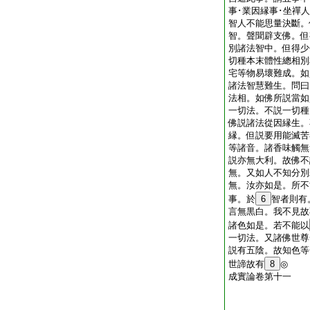
事･業因縁事･坐禪
智人不能思量決斷。
智。聲聞辟支佛。但
別諸法智中。但得少
切種本末體性總相別
宅等物易壞難成。如
諸法智慧難生。問曰
法相。如佛所説當如
一切法。不説一切種
佛説諸法從因縁生。
縁。但説要用能滅苦
等諸音。諸香味觸無
説亦無大利。故佛不
無。又如人不知分別
無。汝亦如是。所不
事。於
6
智者則有
言無黒白。我不見故
諸色如是。若不能以
一切法。又諸佛世尊
説有五陰。故知色等
世諦故有
8
◎
成實論卷第十一