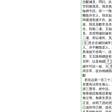
生斷滅見。問曰。此
空則無我見。我見無
伽經中説。若一一陰
離陰亦非人。現在如
阿羅漢死後不作。故
故。我見及斷常見亦
生。則無二邊。又如
見。見世間滅則滅有
二邊。所以者何。見
6
見念念滅則滅常
人。亦不離陰是人。
異身故不得爲一。倶
異。又五陰相續故有
言即。以是相續
7
續中可説一故。又
得言常。從自相續因
斷
邪見品第一百三十
若實有法而生無心。
諦三寶等。經中説。
無善無惡無善惡業報
無父母。無衆生受生
正至。自明了證此世
已成所作已辦。從此
名爲利他故與。祠名