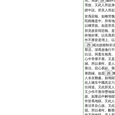
間。爲多
19
減&K
害故。又此人所起身
經中説。邪見人所起
皆爲惡報。如種苦瓠
陀樹種是中。所有地
以種苦故。如是邪見
邪見故皆得惡報。是
終無好果。以先爲邪
作不善皆是増上。以
25
戒法故能制非
禁忌。深爲放逸行不
白法。與畜生無異。
心中常懷不善。又是
縁。所以者何。是人不
善法。惡心易起。善
善因縁。如是
26
人名在難處。如地獄
此人雖生中國具足六
任得道。又此邪見人
又少作不善亦墮地獄
故。如業品中解地獄
作皆爲地獄。又此人
善法常在心故。又此
脱。所以者何。斷善
終不脱地獄。是人邪