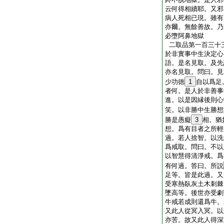
云何得相續耶。又邪
病人死相已現。雖有
亦爾。無餘善故。乃
必墮阿鼻地獄
二取品第一百三十
於非實事中生決定心
語。是名見取。及先
亦名見取。問曰。見
少功徳
1
自以爲足
者何。是人於非善事
進。以是因縁後則心
笑。以非勝中生勝想
勝是愚癡
3
相。猶
想。爲有目者之所輕
過。若人捨智。以洗
爲戒取。問曰。不以
以智慧得清淨戒。爲
有何過。答曰。所説
足等。皆是此過。又
受寒熱臥灰土木刺棘
墜高等。後世亦受劇
牛戒若成則還爲牛。
又此人從冥入冥。以
亦苦。故又此人得深