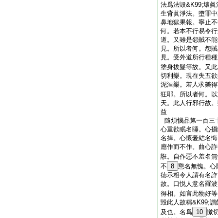
法爲法毀&K99;壞
生背眞淨法。墮罪中故
鼻地獄果報。寧止不
何。若本不行易令行
道。又雖是怨賊不能
見。所以者何。怨賊
見。受外道所行種種
塗身拔髮等故。又此
切利樂。現在失五欲
泥洹樂。若人求樂得
狂耶。所以者何。以
天。此人行邪行故。
益
隨煩惱品第一百三
心重欲眠名睡。心攝
名掉。心懷憂結名悔
應作而不作。曲心詐
誑。自作惡不羞名無
不
8
戁名無愧。心
徳示相令人謂有名詐
故。口悦人意名羅波
得相。如言此物好等
毀此人故稱&K99;
及也。名爲
10
憿