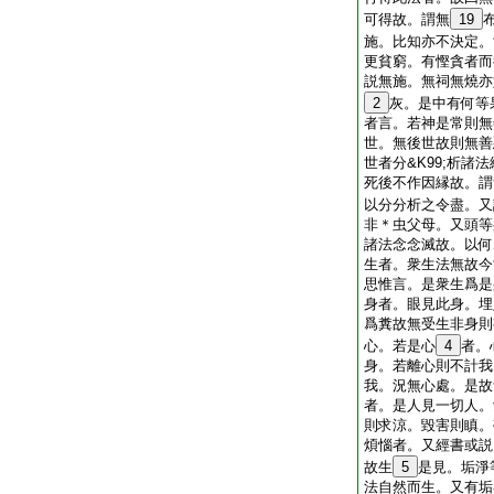
可得故。謂無
19
施。比知亦不決定。
更貧窮。有慳貪者而
説無施。無祠無燒亦
2
灰。是中有何等
者言。若神是常則無
世。無後世故則無善
世者分&K99;析諸
死後不作因縁故。謂
以分分析之令盡。又
非＊虫父母。又頭等
諸法念念滅故。以何
生者。衆生法無故今
思惟言。是衆生爲是
身者。眼見此身。埋
爲糞故無受生非身則
心。若是心
4
者。
身。若離心則不計我
我。況無心處。是故
者。是人見一切人。
則求涼。毀害則瞋。
煩惱者。又經書或説。
故生
5
是見。垢淨
法自然而生。又有垢