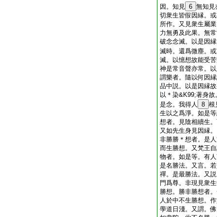
因。知見
6
無知見
切衆生皆假因縁。或
所作。又見衆生屬業
力無勇及此果。無常
破念念滅。以是因縁
滅時。還爲微塵。或
滅。以憶想故能受苦
神是常音聲亦常。以
謂樂者。隨以何因縁
品中説。以是因縁故
以＊染&K99;著身
是念。我得人
8
根
生以之爲淨。如是等
想者。見陰相續生。
又如先生身見因縁。
非勝勝＊想者。是人
而生勝想。又梵王自
物者。如是等。有人
是名勝法。又言。若
禪。是最勝法。又説
門爲尊。非現見衆生
勝想。勝非勝想者。
人於中不生勝想。作
學道日淺。又謂。佛