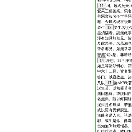
11
祠。燒名於天
愛果三種善業。惡名
善惡業報名今世善惡
報。今世名現在後世
衆生
12
受生名從
盡煩惱者。謂無此事
淨有知見無知見。皆
及此果等。名爲邪見
皆名邪見。如無常常
想無我我想。非勝勝
14
淨想。非＊淨
如是等諸顛倒心。謂
中六十二見。皆名邪
答曰。以癡故生。染
又以
17
染&K99
説無苦。以無受苦者
無因無縁。或説因自
名無集。隨以何因縁
泥洹是名無滅。若無
或説更有異解脱道。
無佛者是人言。諸法
耶。或生是念。佛爲
當知無佛無煩惱盡。
行得此法者。故曰無