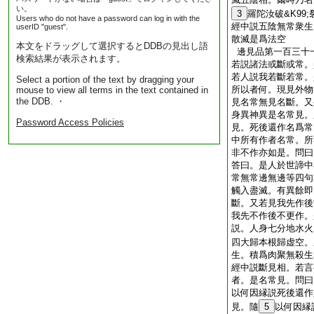
い。
3
羅陀汝破&K99
Users who do not have a password can log in with the
經中説五陰無常衆生
userID "guest".
散滅是爲法空
本文をドラッグして選択するとDDBの見出し語
邊見品第一百三十
検索結果が表示されます。
若説諸法或斷或常。
若人説我若斷若常。
Select a portion of the text by dragging your
所以者何。現見外物
mouse to view all terms in the text contained in
the DDB. ・
見名常無見名斷。又
身異神異是名常見。
Password Access Policies
見。死後還作名爲常
中所有作者名常。所
非不作亦如是。問曰
答曰。是人於世諦中
常無常邊無邊等四句
觸入盡滅。有異餘即
斷。又若見我先作後
我先不作後不更作。
説。人身七分地水火
四大歸本根歸虚空。
生。積爲肉聚無殺生
經中説斷見相。若言
者。是名常見。問曰
以何因縁説死後還作
見。隨
5
以何因縁