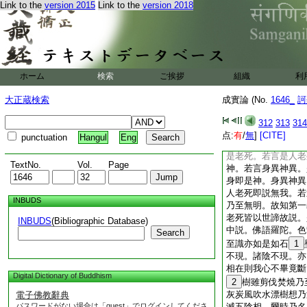
Link to the
version 2015
Link to the
version 2018
從癡生。所以者何。
相續生故。欲度凡夫
者凡夫迷悶。若墮斷
可化。以罪福等業若
破此癡語則自能入空
故後説第一義諦。如
ホーム
検索
ご挨拶
組織
利
故次以髮毛＊爪等分&
以空相滅五陰相。滅
大正蔵検索
成實論 (No.
1646_
訶
又若説世諦故有。則
又經中説。若知諸法
312
313
314
故知五陰亦無。又第
点:
有
/
無
]
[CITE]
punctuation
Hangul
Eng
第一義諦故無。世諦
是老死。若言是人老
TextNo.
Vol.
Page
神。若言身異神異。
身即是神。身異神異
人老死即説無我。若
INBUDS
乃至無明。故知第一
老死皆以世諦故説。
INBUDS
(Bibliographic Database)
中説。佛語羅陀。色
Search
至識亦如是如石
1
不現。諸陰不現。亦
相在則我心不畢竟斷
Digital Dictionary of Buddhism
2
樹雖剪伐焚燒乃
灰炭風吹水漂樹想乃
電子佛教辭典
パスワードがない場合は「guest」でログインしてくださ
滅五陰相。爾時乃名