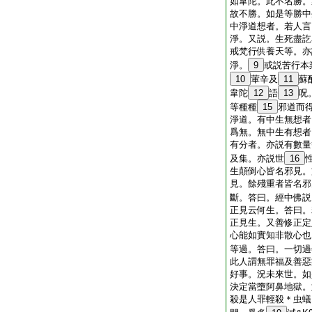
如韋陀。此不名勝。
故不勝。如是等勝中
中淨道想者。若人言
淨。又説。生死盡訖名
戒梵行供養天等。亦
淨。
9
或説苦行本
10
葷辛及
11
蘇
韋陀
12
語
13
呪
等種種
15
邪道而
淨道。有中生無想者
爲無。無中生有想者
有分者。亦説有數量
及集。亦説世
16
生顛倒心皆名邪見。
見。餘殘重者皆名邪
斷。答曰。經中佛説
正見云何生。答曰。
正見生。又善修正定
心能如實知非散心也
等過。答曰。一切過
此人謂無罪福及善惡
好事。況未來世。如
決定當墮阿鼻地獄。
殺是人罪輕殺＊虫蟻。