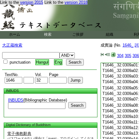
T1646_.32.0308c19
Link to the
version 2015
Link to the
version 2018
T1646_.32.0308c20
T1646_.32.0308c21
T1646_.32.0308c22
T1646_.32.0308c23
T1646_.32.0308c24
ホーム
検索
ご挨拶
組織
利
T1646_.32.0308c25
T1646_.32.0308c26
大正蔵検索
成實論 (No.
1646_
訶
T1646_.32.0308c27
T1646_.32.0308c28
304
305
306
T1646_.32.0308c29
punctuation
Hangul
Eng
T1646_.32.0309a01
T1646_.32.0309a02
TextNo.
Vol.
Page
T1646_.32.0309a03
T1646_.32.0309a04
T1646_.32.0309a05
INBUDS
T1646_.32.0309a06
T1646_.32.0309a07
INBUDS
(Bibliographic Database)
Search
T1646_.32.0309a08
T1646_.32.0309a09
T1646_.32.0309a10
T1646_.32.0309a11
Digital Dictionary of Buddhism
T1646_.32.0309a12
T1646_.32.0309a13
電子佛教辭典
パスワードがない場合は「guest」でログインしてくださ
T1646_.32.0309a14