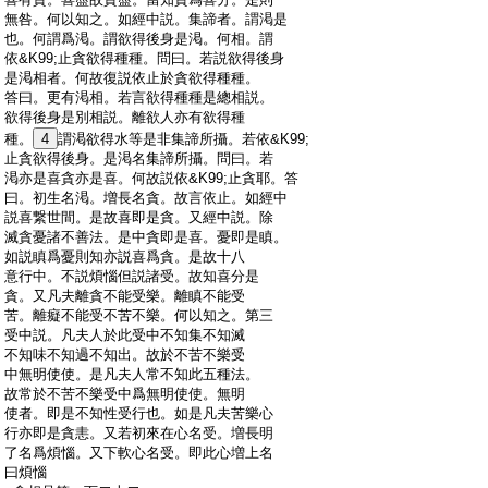
:
無咎。何以知之。如經中説。集諦者。謂渇是
:
也。何謂爲渇。謂欲得後身是渇。何相。謂
:
依&K99;止貪欲得種種。問曰。若説欲得後身
:
是渇相者。何故復説依止於貪欲得種種。
:
答曰。更有渇相。若言欲得種種是總相説。
:
欲得後身是別相説。離欲人亦有欲得種
:
種。
4
謂渇欲得水等是非集諦所攝。若依&K99;
:
止貪欲得後身。是渇名集諦所攝。問曰。若
:
渇亦是喜貪亦是喜。何故説依&K99;止貪耶。答
:
曰。初生名渇。増長名貪。故言依止。如經中
:
説喜繋世間。是故喜即是貪。又經中説。除
:
滅貪憂諸不善法。是中貪即是喜。憂即是瞋。
:
如説瞋爲憂則知亦説喜爲貪。是故十八
:
意行中。不説煩惱但説諸受。故知喜分是
:
貪。又凡夫離貪不能受樂。離瞋不能受
:
苦。離癡不能受不苦不樂。何以知之。第三
:
受中説。凡夫人於此受中不知集不知滅
:
不知味不知過不知出。故於不苦不樂受
:
中無明使使。是凡夫人常不知此五種法。
:
故常於不苦不樂受中爲無明使使。無明
:
使者。即是不知性受行也。如是凡夫苦樂心
:
行亦即是貪恚。又若初來在心名受。増長明
:
了名爲煩惱。又下軟心名受。即此心増上名
:
曰煩惱