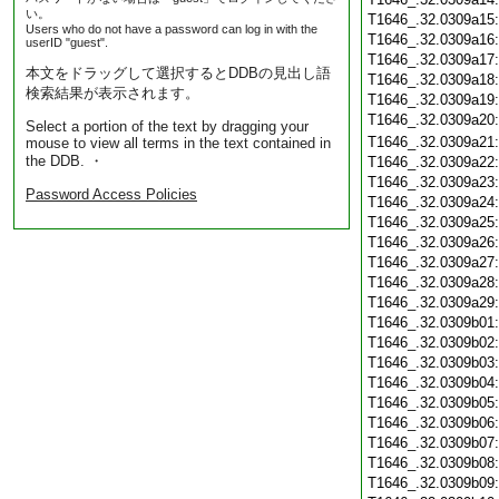
い。
T1646_.32.0309a15
Users who do not have a password can log in with the
T1646_.32.0309a16
userID "guest".
T1646_.32.0309a17
本文をドラッグして選択するとDDBの見出し語
T1646_.32.0309a18
検索結果が表示されます。
T1646_.32.0309a19
T1646_.32.0309a20
Select a portion of the text by dragging your
T1646_.32.0309a21
mouse to view all terms in the text contained in
the DDB. ・
T1646_.32.0309a22
T1646_.32.0309a23
Password Access Policies
T1646_.32.0309a24
T1646_.32.0309a25
T1646_.32.0309a26
T1646_.32.0309a27
T1646_.32.0309a28
T1646_.32.0309a29
T1646_.32.0309b01
T1646_.32.0309b02
T1646_.32.0309b03
T1646_.32.0309b04
T1646_.32.0309b05
T1646_.32.0309b06
T1646_.32.0309b07
T1646_.32.0309b08
T1646_.32.0309b09