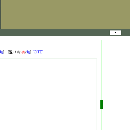
無
] [返り点:
有
/
無
]
[CITE]