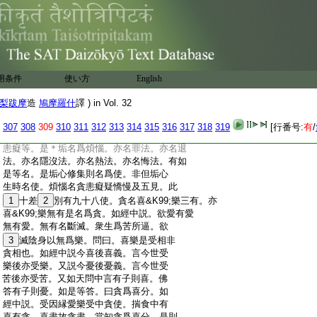
:
有身。智者如是思惟則欲知四諦。故知業
:
爲身因。又若因縁不具則不受身。如地乾
:
種焦則一切
10
牙不生。如是識處地無愛水
:
潤業種。爲眞智所焦。後身＊牙則不生。智
:
者知是事故。欲乾識處地焦
11
業種子。則
:
勤加精進。故知業是受身因縁。業論竟
用条件
使い方
English
:
集諦聚中煩惱論
12
初煩惱相品第一百
:
二十一
梨跋摩
造
鳩摩羅什
譯 ) in Vol. 32
:
論者言。已説諸業諸煩惱。今當説垢心行
:
名爲煩惱。問曰。何謂爲垢。答曰。若心能令
307
308
309
310
311
312
313
314
315
316
317
318
319
[行番号:
有
/
:
生死相續。是名爲
13
垢。此垢心差別。爲貪
:
恚癡等。是＊垢名爲煩惱。亦名罪法。亦名退
:
法。亦名隱沒法。亦名熱法。亦名悔法。有如
:
是等名。是垢心修集則名爲使。非但垢心
:
生時名使。煩惱名貪恚癡疑憍慢及五見。此
:
1
十差
2
別有九十八使。貪名喜&K99;樂三有。亦
:
喜&K99;樂無有是名爲貪。如經中説。欲愛有愛
:
無有愛。無有名斷滅。衆生爲苦所逼。欲
:
3
滅陰身以無爲樂。問曰。喜樂是受相非
:
貪相也。如經中説今喜後喜義。言今世受
:
樂後亦受樂。又説今憂後憂義。言今世受
:
苦後亦受苦。又如天問中言有子則喜。佛
:
答有子則憂。如是等答。曰貪爲喜分。如
:
經中説。受因縁愛樂受中貪使。揣食中有
:
喜有貪。喜盡故貪盡。當知貪爲喜分。是則