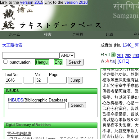
曰。已滅度佛不名衆
Link to the
version 2015
Link to the
version 2018
非無亦非有無亦非非
衆生耶。答曰。若
念佛未滅度時而爲供
如人祭&K99;祠父
供&K99;養父母。
ホーム
検索
ご挨拶
組織
利
益。是事不然。所以
他。令他尊貴人所恭
大正蔵検索
成實論 (No.
1646_
訶
人隨&K99;學恭敬
憍慢。以破不善分故
291
292
293
他功徳禮敬等有如是
点:
有
/
無
]
[CITE]
punctuation
Hangul
Eng
損他功徳。是事不然
道爲損他故而行禮敬
消亦損他功徳。然則
TextNo.
Vol.
Page
禮敬等應深思惟有益
比丘於浴室中手摩他
INBUDS
供養者是阿羅漢。受
當學。無以師子供&K
INBUDS
(Bibliographic Database)
心故得福者。心是一
Search
己利今利當利。皆以
己損今損當損。皆以
者以慈心果報饒&K9
Digital Dictionary of Buddhism
月星宿不失常度。大
不壞。此皆慈果報力
電子佛教辭典
間皆行慈心。則所欲自
パスワードがない場合は「guest」でログインしてくださ