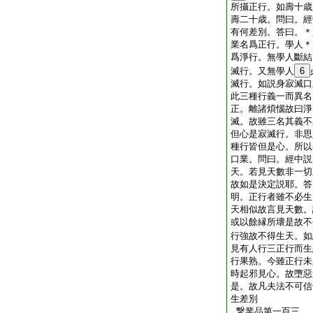
所攝正行。如壽十歳
壽二十歳。問曰。經
有何差別。答曰。＊
業名爲正行。學人＊
爲淨行。無學人斷結
滅行。又無學人
6
滅行。如説身寂滅口
此三種行義一而異名
正。離諸煩惱故曰淨
滅。故雖三名其義不
但心是寂滅行。非思
種行皆但是心。所以
口業。問曰。經中説
天。若見天數非一切
故如是決定説耶。答
明。正行者雖不必生
天相似故言見天數。
或以餘縁所壞是故不
行強故不得生天。如
見有人行三正行而生
行果熟。今雖正行未
時起邪見心。故墮惡
是。故凡夫法不可信
生差別
繋業品第一百三