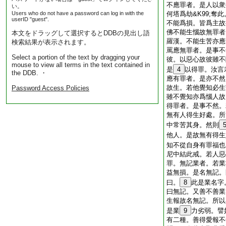
不應罪者。是人以衆生
い。
Users who do not have a password can log in with the
何塔爲劫&K99;奪
userID "guest".
不能爲損。皆爲主故
佛不能生惱故無罪者
本文をドラッグして選択するとDDBの見出し語
羅漢。不能生苦亦應
検索結果が表示されます。
罵應無罪者。是事不
Select a portion of the text by dragging your
彼。以惡心故彼雖不
mouse to view all terms in the text contained in
是
4
以得罪。汝言
the DDB. ・
應有罪者。是亦不然
故生。若他覺知必生
Password Access Policies
雖不覺知亦爲惱人故
得罪者。是事不然。
無有人得生好處。所
中常苦其身。然則
他人。是故無有得生
知不從自身有罪福也
尼中結此戒。若人惡
罪。無記業者。若業
益無損。是名無記。
曰。
8
此是業名字
曰無記。又善不善業
生報故名無記。所以
是業
9
力劣弱。譬
有二種。善得愛報不