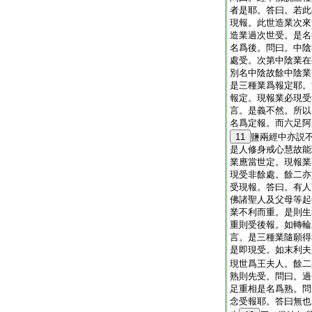
者是耶。答曰。若此
現報。此世造業次來
造業過次世受。是名
名爲後。問曰。中陰
處受。次第中陰業在
別名中陰故餘中陰業
是三種業爲報定耶。
報定。現報業必現受
言。是義不然。所以
名爲定報。而六足阿
11
鹽兩經中亦説
是人修身戒心慧故能
業應當世定。現報業
現受非餘處。餘二亦
受現報。答曰。有人
佛諸聖人及父母等起
業不利而重。是則生
重則受後報。如轉輪
言。是三種業隨願得
是即現受。如末利夫人
現世爲王夫人。餘二
熟則先受。問曰。過
足重相是名爲熟。問
念受報耶。答曰無也