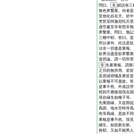
問曰。
8
經説有三
無色界繋業。何者是
至他化自在天。於中
梵世至阿迦尼吒天受
虚空處至非有想非無
界繋業。問曰。無記
三種中耶。答曰。是
所以者何。此法是欲
法非一切盡是業報。
欲界法盡是欲界繋業
道邪論。謂一切所受
9
失業果報。謂善
之功則無所用。若皆
及若諸煩惱及業皆是
以業報不可盡故。答
是事不然。外道説苦
然則不應復假現在因
現在縁生如種子等。
先業因縁。又從因從
爲因。地水空時等爲
色等爲縁。是故不同
果報是事不然。現見
續生。如從穀生穀。
咎耶。又如不能男人