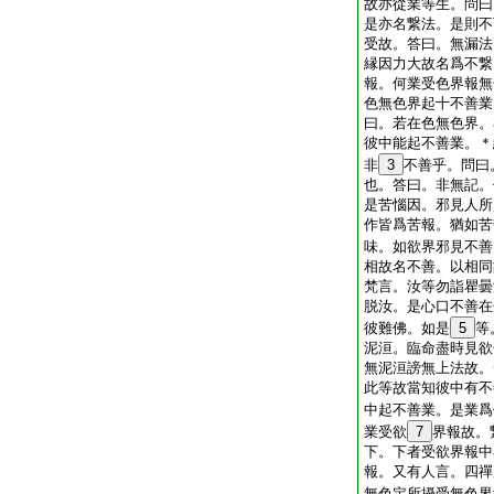
故亦從業等生。問曰
是亦名繋法。是則不
受故。答曰。無漏法
縁因力大故名爲不繋
報。何業受色界報無
色無色界起十不善業
曰。若在色無色界。
彼中能起不善業。＊
非
3
不善乎。問曰
也。答曰。非無記。
是苦惱因。邪見人所
作皆爲苦報。猶如苦
味。如欲界邪見不善
相故名不善。以相同
梵言。汝等勿詣瞿曇沙
脱汝。是心口不善在
彼難佛。如是
5
等
泥洹。臨命盡時見欲
無泥洹謗無上法故。
此等故當知彼中有不
中起不善業。是業爲
業受欲
7
界報故。
下。下者受欲界報中
報。又有人言。四禪
無色定所攝受無色界