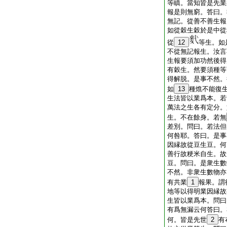
等瞋。當知皆是先業
報是則無窮。答曰。
無記。從善不善生報
如從穀生穀於是中從
從
12
等生。如
不從無記報生。汝言
生報要須加功然後得
有穀生。然要須種等
得解脱。是事不然。
如
13
種燋不能復
生法皆以業爲本。若
萬法之生各有定分。
生。不在餘身。若無
差別。問曰。若法但
何咎耶。答曰。是事
因縁故從豆生豆。何
善行故粳米自生。故
豆。問曰。是衆生數
不然。非衆生數物亦
有共業
1
報果。謂
地等以得明業因縁故
生皆以業爲本。問曰
有爲無漏云何答曰。
何。皆是先世
2
有