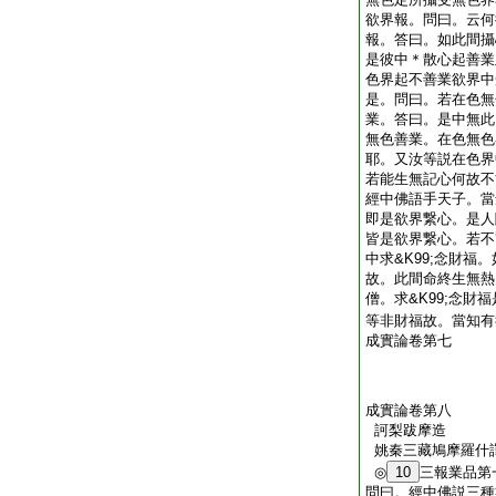
欲界報。問曰。云何
報。答曰。如此間攝
是彼中＊散心起善業
色界起不善業欲界中
是。問曰。若在色無
業。答曰。是中無此
無色善業。在色無色
耶。又汝等説在色界
若能生無記心何故不
經中佛語手天子。當
即是欲界繋心。是人
皆是欲界繋心。若不
中求&K99;念財福
故。此間命終生無熱天
僧。求&K99;念財
等非財福故。當知有
成實論卷第七
成實論卷第八
訶梨跋摩造
姚秦三藏鳩摩羅什
◎
10
三報業品第
問曰。經中佛説三種