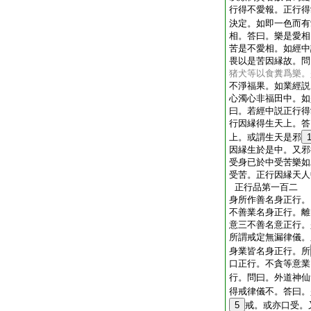
行得不愛報。正行得
決定。如即一色而有
相。答曰。樂是愛相
苦是不愛相。如經中
畏以是苦因縁故。問
猪犬等以食糞爲樂。
不淨福果。如業經説
心濁心非福田中。如
曰。若經中説正行得
行因縁得生天上。答
上。或謂生天是邪
因縁生於是中。又邪
受身已於中受苦樂如
受苦。正行因縁天人
正行品第一百二
身所作善名身正行。
不善業名身正行。離
意三不善名意正行。
所謂戒定無漏律儀。
身業皆名身正行。所
口正行。不貪等意業
行。問曰。外道神仙
得戒律儀不。答曰。
5
戒。或亦口受。