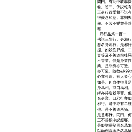
問曰。有此中取非愛
咎。答曰。佛説報有
正身行得愛報不説有
得愛念如意。罪則與
報。不苦不樂亦是善
報
邪行品第一百一
佛説三邪行。身邪行
惡名身邪行。是邪行
攝。如殺盜邪婬。二
妻等及不善道前後惡
不善業。但是身業性
業。是罪身亦可造。隨
亦可造。隨教&K99
心亦可造。有人發心
如是。但自作得具足
身爲相。或口爲相。
縁亦得造殺等罪。但
名身業。口邪行亦如
邪行。是中亦有二種
他。是不善道所攝。
是意邪行。問曰。何
三不善根中説癡耶。
是癡増長堅固名爲邪
以顛倒貪著故名爲癡