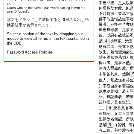
不應罪者。是人以衆
い。
Users who do not have a password can log in with the
何塔爲劫奪此。以是
userID "guest".
不能爲損。皆爲主故
佛不能生惱故無罪者
本文をドラッグして選択するとDDBの見出し語
羅漢。不能生苦亦應
検索結果が表示されます。
罵應無罪者。是事不
Select a portion of the text by dragging your
彼。以惡心故彼雖不
mouse to view all terms in the text contained in
是
4
以得罪。汝言
the DDB. ・
應有罪者。是亦不然
故生。若他覺知必生
Password Access Policies
雖不覺知亦爲惱人故
得罪者。是事不然。
無有人得生好處。所
中常苦其身。然則
他人。是故無有得生
知不從自身有罪福也
尼中結此戒。若人惡
罪。無記業者。若業
益無損。是名無記。
曰。
8
此是業名字
曰無記。又善不善業
生報故名無記。所以
是業
9
力劣弱。譬
有二種。善得愛報不