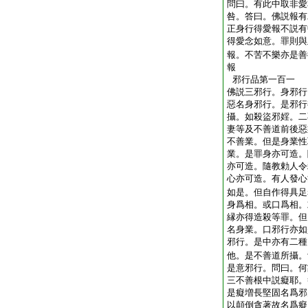
問曰。有此中取非愛
咎。答曰。佛説報有
正身行得愛報不説有
得愛念如意。罪則與
報。不苦不樂亦是善
報
邪行品第一百一
佛説三邪行。身邪行
惡名身邪行。是邪行
攝。如殺盜邪婬。二
妻等及不善道前後惡
不善業。但是身業性
業。是罪身亦可造。
亦可造。隨教勅人令
心亦可造。有人發心
如是。但自作得具足
身爲相。或口爲相。
縁亦得造殺等罪。但
名身業。口邪行亦如
邪行。是中亦有二種
他。是不善道所攝。
是意邪行。問曰。何
三不善根中説癡耶。
是癡増長堅固名爲邪
以顛倒貪著故名爲癡