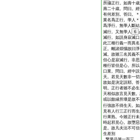
所攝正行。如壽十歳
壽二十歳。問曰。經
有何差別。答曰。＊
業名爲正行。學人＊
爲淨行。無學人斷結
滅行。又無學人
6
滅行。如説身寂滅口
此三種行義一而異名
正。離諸煩惱故曰淨
滅。故雖三名其義不
但心是寂滅行。非思
種行皆但是心。所以
口業。問曰。經中説
天。若見天數非一切
故如是決定説耶。答
明。正行者雖不必生
天相似故言見天數。
或以餘縁所壞是故不
行強故不得生天。如
見有人行三正行而生
行果熟。今雖正行未
時起邪見心。故墮惡
是。故凡夫法不可信
生差別
繋業品第一百三