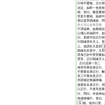
行得不愛報。正行得
決定。如即一色而有
相。答曰。樂是愛相
苦是不愛相。如經中
畏以是苦因縁故。問
猪犬等以食糞爲樂。
不淨福果。如業經説
心濁心非福田中。如
曰。若經中説正行得
行因縁得生天上。答
上。或謂生天是邪
因縁生於是中。又邪
受身已於中受苦樂如
受苦。正行因縁天人
正行品第一百二
身所作善名身正行。
不善業名身正行。離
意三不善名意正行。
所謂戒定無漏律儀。
身業皆名身正行。所
口正行。不貪等意業
行。問曰。外道神仙
得戒律儀不。答曰。
5
戒。或亦口受。