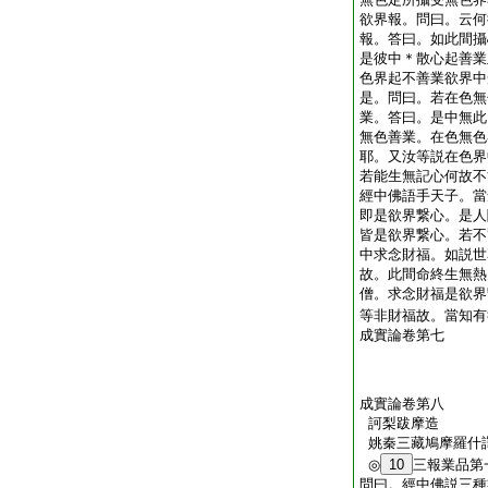
欲界報。問曰。云何
報。答曰。如此間攝
是彼中＊散心起善業
色界起不善業欲界中
是。問曰。若在色無
業。答曰。是中無此
無色善業。在色無色
耶。又汝等説在色界
若能生無記心何故不
經中佛語手天子。當
即是欲界繋心。是人
皆是欲界繋心。若不
中求念財福。如説世
故。此間命終生無熱
僧。求念財福是欲界
等非財福故。當知有
成實論卷第七
成實論卷第八
訶梨跋摩造
姚秦三藏鳩摩羅什
◎
10
三報業品第
問曰。經中佛説三種