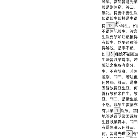
等瞋。當知皆是先業
報是則無窮。答曰。
無記。從善不善生報
如從穀生穀於是中從
從
12
等生。如
不從無記報生。汝言
生報要須加功然後得
有穀生。然要須種等
得解脱。是事不然。
如
13
種燋不能復
生法皆以業爲本。若
萬法之生各有定分。
生。不在餘身。若無
差別。問曰。若法但
何咎耶。答曰。是事
因縁故從豆生豆。何
善行故粳米自生。故
豆。問曰。是衆生數
不然。非衆生數物亦
有共業
1
報果。謂
地等以得明業因縁故
生皆以業爲本。問曰
有爲無漏云何答曰。
何。皆是先世
2
有