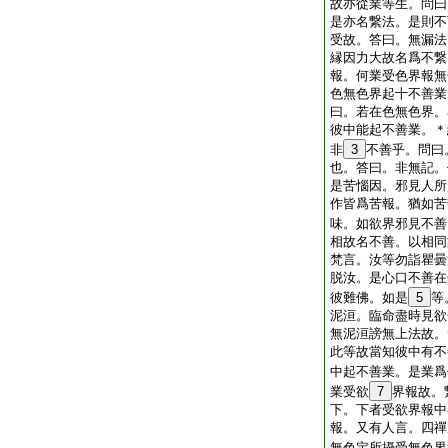
故亦從業等生。問曰
是亦名繋法。是則不
受故。答曰。無漏法
縁因力大故名爲不繋
報。何業受色界報無
色無色界起十不善業
曰。若在色無色界。
彼中能起不善業。＊
非
3
不善乎。問曰
也。答曰。非無記。
是苦惱因。邪見人所
作皆爲苦報。猶如苦
味。如欲界邪見不善
相故名不善。以相同
梵言。汝等勿詣瞿曇
脱汝。是心口不善在
彼難佛。如是
5
等
泥洹。臨命盡時見欲
無泥洹謗無上法故。
此等故當知彼中有不
中起不善業。是業爲
業受欲
7
界報故。
下。下者受欲界報中
報。又有人言。四禪
無色定所攝受無色界