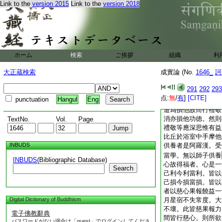
曰。已滅度佛不名衆
Link to the
version 2015
Link to the
version 2018
非無亦非有無亦非非
衆生耶。答曰。若
念佛未滅度時而爲供
如人祭祠父母念生存
供養父母。此事亦爾
ホーム
検索
ご挨拶
組織
利
益。是事不然。所以
他。令他尊貴人所恭
大正蔵検索
成實論 (No.
1646_
訶
人隨學恭敬亦得福徳
憍慢。以破不善分故
291
292
293
他功徳禮敬等有如是
点:
無
/
有
]
[CITE]
punctuation
Hangul
Eng
損他功徳。是事不然
道爲損他故而行禮敬
消亦損他功徳。然則
TextNo.
Vol.
Page
禮敬等應深思惟有益
比丘於浴室中手摩他
INBUDS
供養者是阿羅漢。受
當學。無以師子供養
INBUDS
(Bibliographic Database)
心故得福者。心是一
Search
己利今利當利。皆以
己損今損當損。皆以
者以慈心果報饒益一
Digital Dictionary of Buddhism
月星宿不失常度。大
不壞。此皆慈果報力
電子佛教辭典
間皆行慈心。則所欲
パスワードがない場合は「guest」でログインしてくださ