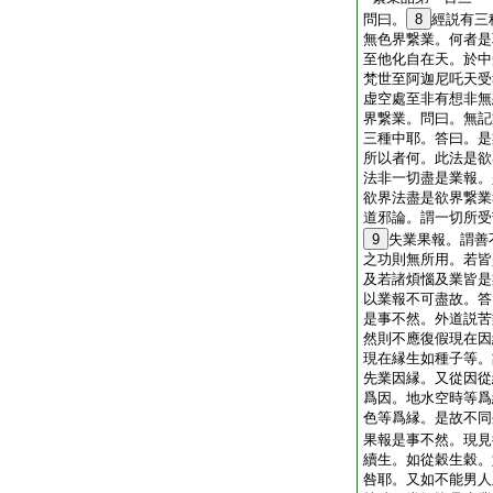
問曰。
8
經説有三
無色界繋業。何者是
至他化自在天。於中
梵世至阿迦尼吒天受
虚空處至非有想非無
界繋業。問曰。無記
三種中耶。答曰。是
所以者何。此法是欲
法非一切盡是業報。
欲界法盡是欲界繋業
道邪論。謂一切所受
9
失業果報。謂善
之功則無所用。若皆
及若諸煩惱及業皆是
以業報不可盡故。答
是事不然。外道説苦
然則不應復假現在因
現在縁生如種子等。
先業因縁。又從因從
爲因。地水空時等爲
色等爲縁。是故不同
果報是事不然。現見
續生。如從穀生穀。
咎耶。又如不能男人