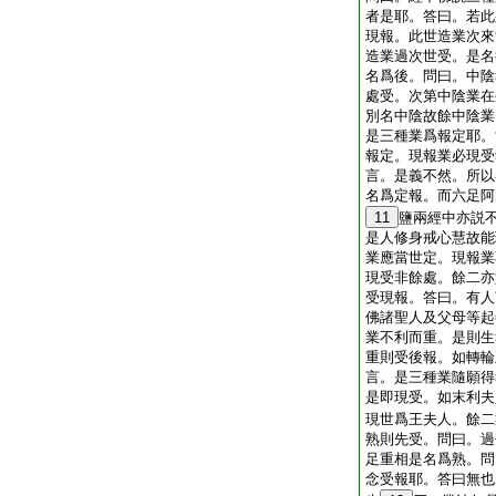
者是耶。答曰。若此
現報。此世造業次來
造業過次世受。是名
名爲後。問曰。中陰
處受。次第中陰業在
別名中陰故餘中陰業
是三種業爲報定耶。
報定。現報業必現受
言。是義不然。所以
名爲定報。而六足阿
11
鹽兩經中亦説
是人修身戒心慧故能
業應當世定。現報業
現受非餘處。餘二亦
受現報。答曰。有人
佛諸聖人及父母等起
業不利而重。是則生
重則受後報。如轉輪
言。是三種業隨願得
是即現受。如末利夫
現世爲王夫人。餘二
熟則先受。問曰。過
足重相是名爲熟。問
念受報耶。答曰無也