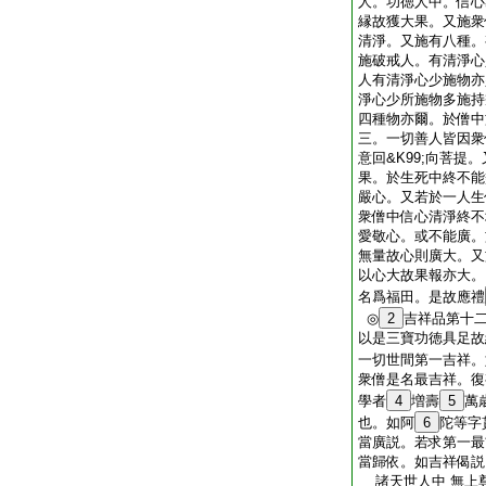
人。功徳人中。信心
縁故獲大果。又施衆
清淨。又施有八種。
施破戒人。有清淨心
人有清淨心少施物亦
淨心少所施物多施持
四種物亦爾。於僧中施
三。一切善人皆因衆僧
意回&K99;向菩提
果。於生死中終不能
嚴心。又若於一人生
衆僧中信心清淨終不
愛敬心。或不能廣。
無量故心則廣大。又
以心大故果報亦大。
名爲福田。是故應禮
◎
2
吉祥品第十
以是三寶功徳具足故
一切世間第一吉祥。
衆僧是名最吉祥。復
學者
4
増壽
5
萬
也。如阿
6
陀等字
當廣説。若求第一最
當歸依。如吉祥偈説
諸天世人中 無上