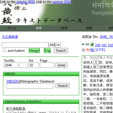
Link to the
version 2015
Link to the
version 2018
答曰。欲令義理堅固
固。又欲嚴飾言辭令
或持貫華以爲莊嚴。
易解。或有衆生樂直
先直説法後以偈＊頌
又義入偈中。則次第
ホーム
検索
ご挨拶
組織
利
説偈。或謂佛法不應造
不然。法應造偈。所
大正蔵検索
成實論 (No.
1646_
訶
義故。又如經言。一
我法。是故偈頌有微
240
241
242
義經名和伽羅耶。若
点:
有
/
無
]
[CITE]
punctuation
Hangul
Eng
無礙等經名修多羅。
那。如説四種人有從
TextNo.
Vol.
Page
從明入
1
冥。從明
貧賤人造三惡業墮惡
和伽羅那。問曰。佛
INBUDS
曰。有經義理深重。
説。是故不解。或有
INBUDS
(Bibliographic Database)
解。但集法者。撰深
Search
因内結外結人終夜解
中。伽陀者。第二部
二種。一名伽陀。二
Digital Dictionary of Buddhism
順煩惱。二不順煩惱
是名伽陀。除二種偈
電子佛教辭典
尼陀那者。是經因縁
パスワードがない場合は「guest」でログインしてくださ