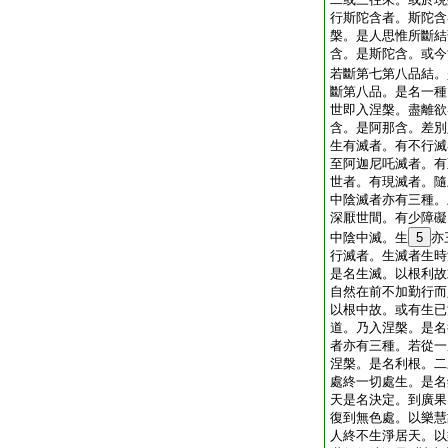
行斯陀含者。斯陀含
槃。是人思惟所斷結
含。是斯陀含。或今
若斷第七第八品結。
斷第八品。是名一種
世即入涅槃。盡離欲
含。是阿那含。差別
生有滅者。有不行滅
至阿迦尼吒滅者。有
世者。有現滅者。隨
中陰滅者亦有三種。
深厭世間。有少障礙
中陰中滅。生
5
亦
行滅者。生滅者生時
是名生滅。以根利故
自然在前不加勤行而
以根中故。或有生已
道。乃入涅槃。是名
者亦有三種。若從一
涅槃。是名利根。二
處終一切處生。是名
天是名決定。到廣果
復到無色處。以樂慧
人終不生淨居天。以