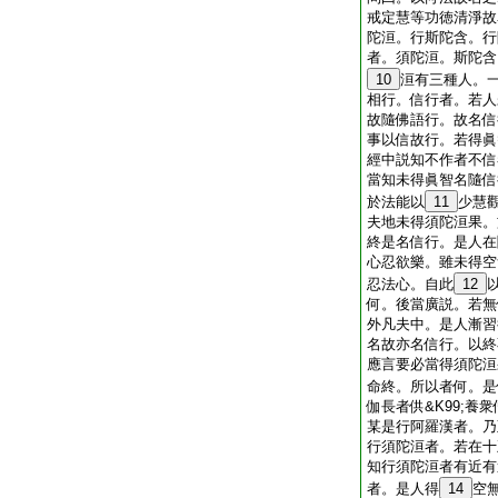
戒定慧等功徳清淨故
陀洹。行斯陀含。行
者。須陀洹。斯陀含
10
洹有三種人。
相行。信行者。若人
故隨佛語行。故名信
事以信故行。若得眞
經中説知不作者不信
當知未得眞智名隨信
於法能以
11
少慧
夫地未得須陀洹果。
終是名信行。是人在
心忍欲樂。雖未得空
忍法心。自此
12
何。後當廣説。若無
外凡夫中。是人漸習
名故亦名信行。以終
應言要必當得須陀洹
命終。所以者何。是
伽長者供&K99;養
某是行阿羅漢者。乃
行須陀洹者。若在十
知行須陀洹者有近有
者。是人得
14
空