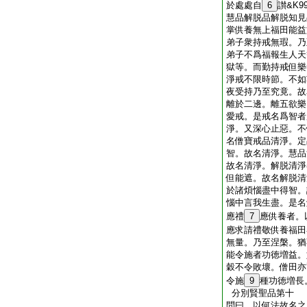
於處處自
6
讃&K
慧品解脱品解脱知見
掌供養無上福田能益
弟子衆持戒無瑕。乃
弟子不爲福報生人天
獄等。而勤持戒但樂
淨戒不限時節。不如
夜受持乃至究竟。故
離於二邊。離五欲樂
愛戒。是戒名爲智者
淨。又深心止惡。不
名僧寶戒品清淨。定
智。故名清淨。慧品
故名清淨。解脱清淨
但能遮。故名解脱清
於諸煩惱盡中得智。
惱中言我生盡。是名
應禮
7
應供養者。
應求請禮敬供養福田
無量。乃至涅槃。猶
能令施者功徳増益。如
穀不令敗壞。僧田亦爾
令施
9
種功徳増長
分別賢聖品第十
問曰。以何法故名之