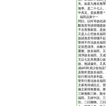
失。如是九種名無學
無學。是二十七人。
中具足。是故應禮＊
福田品第十一
問曰。以何等故此諸
斷貪恚等諸煩惱盡故
不去害善穀苗。是故
又是人心空故名福田
故諸貪恚等煩惱不起
聖得不作法故名福田
定皆悉清淨。永離大
憂樂。故名福田。又
清淨故名福田。又成
又以七定具善護心故
故。無諸漏失。又具
成&K99;就少欲知
及勤求度故名福田。
欲行善法尚多利益。
聖常行善法故名福田
主家有持戒比丘。受
施主家得無量福。衆
三昧無動三昧。能令
福田。又經中説。三
信。二曰施物。三曰