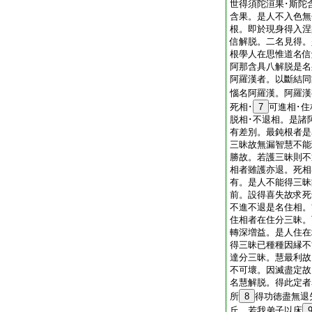
世得須陀洹果･斯陀
含果。是人不入色無
根。即於現身得入涅
信解脱。二名見得。
根學人在思惟道名信
阿那含具八解脱是名
阿羅漢者。以斷結同
惱名阿羅漢。阿羅漢
死相･
7
可進相･住
脱相･不退相。是諸
有差別。最鈍根者是名
三昧故無漏智慧不能
勝故。若護三昧則不
相者雖護亦退。死相
有。是人不能得三昧
前。設得喜失故求死
不進不退是名住相。
住相者在住分三昧。
轉深増益。是人住在
得三昧已種種因縁不
達分三昧。慧最利故
不可壞。因滅盡定故
名慧解脱。得此定者
所
8
得功徳盡無退
丘。若我弟子以床