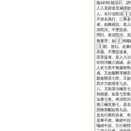
隨&K99;順法行。
人入見諦道見滅諦故
人。名行須陀洹
1
不得名爲行。三果者
者。如佛經説。若人
須陀洹。不墮惡道。
問曰。若須陀洹。見
無量苦。如
2
池喩
3
耶。答曰。此事
亦盡。不墮惡道者。
至菩提者。是人入法
在恒河離八因縁。必
人於七世中無漏智熟
成。又如服酥等極至
親族限至七世。又如
四大力故得至七歩。
八。又欺誑法極至七
劫燒盡。如是七世集
法應七有。有須陀洹
第三極至第七。是名
思惟所斷結有九品。
是名行斯陀含者。有
是事不然。佛經中説
喩經中説。又行斯陀
二或三往來。或於現