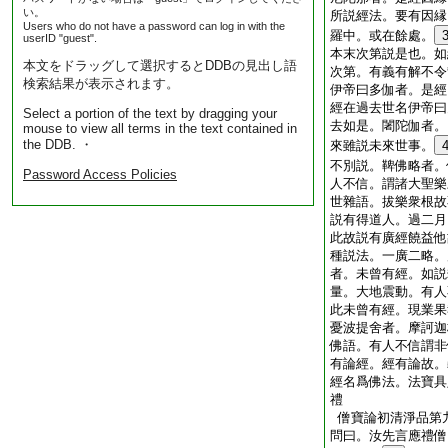
い。
所説經法。要有因縁
Users who do not have a password can log in with the
羅中。或在餘處。
userID "guest".
本末次第説是也。如
本文をドラッグして選択するとDDBの見出し語
次第。有義有解不令
検索結果が表示されます。
伊帝曰多伽者。是經
經在過去世名伊帝曰
Select a portion of the text by dragging your
去如是。闍陀伽者。
mouse to view all terms in the text contained in
the DDB. ・
來雖説未來世事。
不別説。鞞佛略者。
Password Access Policies
人不信。謂諸大聖樂
世雜語。拔樂衆根故
説有得道人。過二月
此故説有廣經饒益他
種説法。一廣二略。
者。未曾有經。如説
量。大地震動。有人
此未曾有經。現業果
憂波提舍者。摩訶迦
佛語。有人不信謂非
有論經。經有論故。
經名爲佛法。法寶具
禮
僧寶論初清淨品第
問曰。汝先言應禮僧