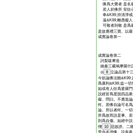
佛爲大覺者 是名
若人於佛所 安信
奉&K99;持清淨戒
遠&K99;離愚癡人
可敬者則敬 是爲
是故應禮三寶。以最
成實論卷第一
成實論卷第二
訶梨跋摩造
姚秦三藏鳩摩羅什
◎
8
立論品第十
今欲論佛法饒&K99
爲廣利&K99;益一
如或有人但爲婆羅門
説經皆爲度脱四品衆
礙。問曰。不應造論
何。若佛自論可名爲
論。所以者何。一切
所爲故而説是事。若
則爲自傷。如經中説
憎
10
惡故謗。二
受亦名謗佛。設有眞