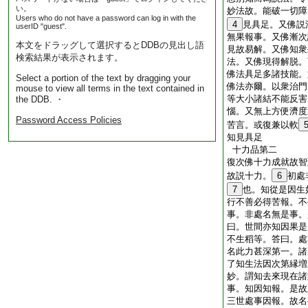
い。
妙法故。能破一切障
Users who do not have a password can log in with the
4
見具足。又佛説
userID "guest".
無果報事。又佛漸次
本文をドラッグして選択するとDDBの見出し語
見故易解。又佛知衆
検索結果が表示されます。
法。又佛現得解脱。
佛法具足多諸技能。
Select a portion of the text by dragging your
佛法亦爾。以衆治門
mouse to view all terms in the text contained in
等大小諸結不能反害
the DDB. ・
惱。又無上方便濟度
Password Access Policies
苦言。或復兼以軟
知見具足
十力品第二
復次佛十力成就故智
故説十力。
6
初處
7
也。知從是因生
行不善必得苦報。不
事。非處名無是事。
曰。世間亦知因果是
不生稻等。答曰。處
名此力甚深第一。諸
了知生法因次第縁増
妙。謂知去來現在諸
事。知因知報。是故
三世處事因報。故名