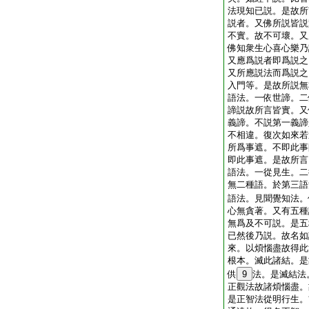
法現知已説。是故所
説者。又佛所説皆説
不實。故不可壞。又
佛知衆生心喜心樂乃
又應爲説者即爲説之
又所應説法而爲説之
入門等。是故所説無
語法。一依世諦。二
諦説故所言皆實。又
義諦。不説第一義諦
不相違。復次如來若
所爲事遮。不即此事
即此事遮。是故所言
語法。一從見生。二
無二種語。於第三語
語法。見聞覺知法。
心無貪著。又有五種
無爲及不可説。是五
已然後乃説。故名如
來。以煩惱盡故得此
根本。滅此諸結。是
供
9
法。是滅結法
正觀法故諸煩惱盡。
是正智法從明行生。