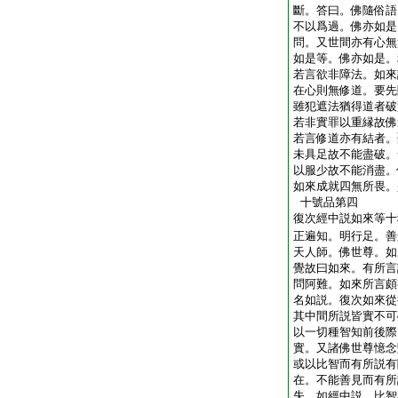
斷。答曰。佛隨俗語
不以爲過。佛亦如是
問。又世間亦有心無
如是等。佛亦如是。
若言欲非障法。如來
在心則無修道。要先
雖犯遮法猶得道者破
若非實罪以重縁故佛
若言修道亦有結者。
未具足故不能盡破。
以服少故不能消盡。
如來成就四無所畏。
十號品第四
復次經中説如來等十
正遍知。明行足。善
天人師。佛世尊。如
覺故曰如來。有所言
問阿難。如來所言頗
名如説。復次如來從
其中間所説皆實不可
以一切種智知前後際
實。又諸佛世尊憶念
或以比智而有所説有
在。不能善見而有所
失。如經中説。比智