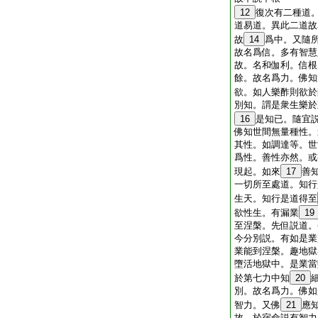
12
復次有二種道
道易道。異此二道故
故
14
爲中。又隨
故名爲信。多有智慧
故。名和伽利。信根
餘。故名爲力。佛知
欲。如人樂酢則欲於
別知。謂是衆生樂於
16
是知已。隨宜
佛知世間無量種性。
其性。如調達等。世
爲性。善性亦然。或
現起。如來
17
善
一切所至處道。知行
生天。知行是道得至
欲性生。有漏業
19
至涅槃。先但説道。
今分別説。有如是業
業能到涅槃。趣地獄
墮活地獄中。是業當
於第七力中知
20
別。故名爲力。佛如
智力。又佛
21
應
故。於宿命説有智力