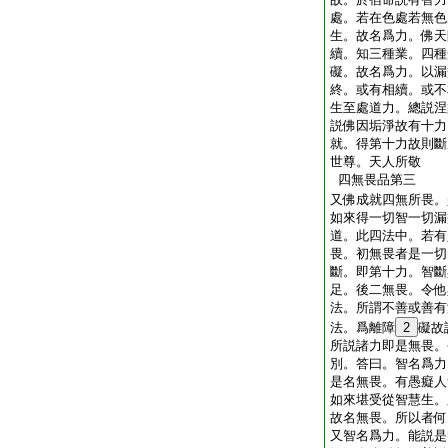
處。若在色處若無色
生。故名爲力。佛天
續。知三種業。四種
礙。故名爲力。以漏
終。或有相續。或不
生至處道力。總説涅
説佛因垢淨故有十力
就。得第十力故則斷
世尊。天人所敬
四無畏品第三
又佛成就四無所畏。
如來得一切智一切漏
道。此四法中。若有
畏。初無畏者是一切
斷。即第十力。智斷
足。後二無畏。令他
法。所謂不善或善有
法。爲離障
2
礙故
所説諸力即是無畏。
別。答曰。智名爲力
是名無畏。有愚癡人
如來堪受從智慧生。
故名無畏。所以者何
又智名爲力。能説是