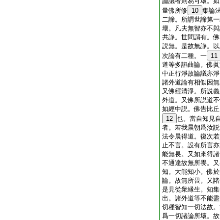
論議者則易可壞。如
量佛所修
10
集論
二諦。所謂世諦第一
壞。凡夫無智亦不與
共諍。世間謂有。佛
説無。是故無諍。以
次論有二種。一
11
道等多諂曲論。佛眞
中正行淨故論議亦淨
諸外道論有相似因無
又佛經清淨。所説義
外道。又佛所説道不
如經中説。佛告比丘
12
也。當自知見
者。若我晨朝爲汝説
法令晨得道。復次若
止不言。設有所言亦
能無畏。又如來得諸
不通達故無所畏。又
知。大能知小。佛於
論。故無所畏。又諸
是見從衆縁生。知集
出。諸外道等不能盡
切種智知一切法故。
爲一切諸論所壞。故