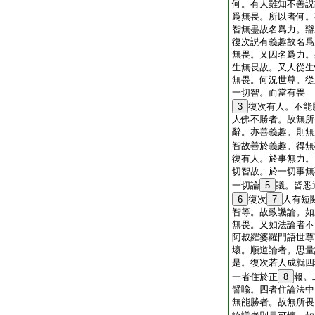
何。有人雖知不善説
爲無畏。所以者何。
智無盡故名爲力。辯
復次説有義趣故名爲
無畏。又因名爲力。
生無畏故。又人從生
無畏。何況世尊。從
一切智。而當有畏
3
復次有人。不能
人佛不勝者。故無所
辭。亦善義趣。則無
智故善於義趣。得無
復有人。於事無力。
切智故。於一切事無
一切論
5
議。皆悉
6
復次
7
人有短
智等。故致譏論。如
無畏。又如法論者不
阿叔羅婆羅門語世尊
壞。順道論者。思量
是。復次若人成就四
一者住於正
8
報。
譬喩。四者住論法中
無能勝者。故無所畏