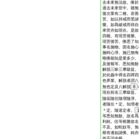
去未來無法故。佛於
過去未來世中。雖無
復次業有二種。若善
苦。如以持戒而受諸
樂。如爲破戒而得自
來世亦如現在。是故
四種。有現苦後樂。
現苦後苦。佛悉了知
事名施物。因名施心
施時心淨。施已無悔
唯佛能知是業多少。
及後報等。悉知無餘
解脱三昧三摩跋提。
於此義中禪名四禪四
色界業。解脱者謂八
無色定及八解脱
8
現在前名三摩跋提。
隨垢隨住隨増隨淨。
者隨住＊定。知増者
＊定。隨達定者。
等悉知無餘。故名爲
利鈍。信等根勝故名
不及。如蛇奴等。無
根有邊如諸佛。鈍亦
故不説中根