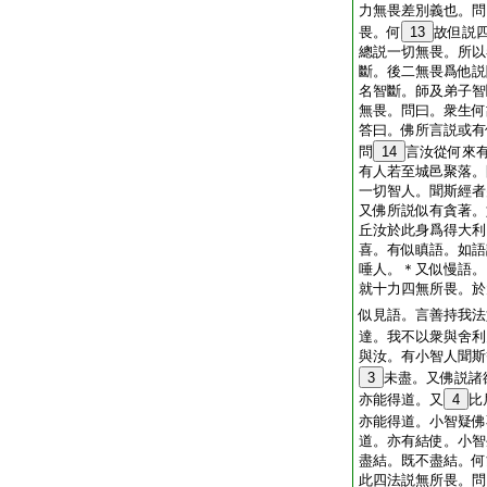
力無畏差別義也。問
畏。何
13
故但説
總説一切無畏。所以
斷。後二無畏爲他説
名智斷。師及弟子智
無畏。問曰。衆生何
答曰。佛所言説或有
問
14
言汝從何來
有人若至城邑聚落。
一切智人。聞斯經者
又佛所説似有貪著。
丘汝於此身爲得大利
喜。有似瞋語。如語
唾人。＊又似慢語。
就十力四無所畏。於
似見語。言善持我法
達。我不以衆與舍利
與汝。有小智人聞斯
3
未盡。又佛説諸
亦能得道。又
4
比
亦能得道。小智疑佛
道。亦有結使。小智
盡結。既不盡結。何
此四法説無所畏。問