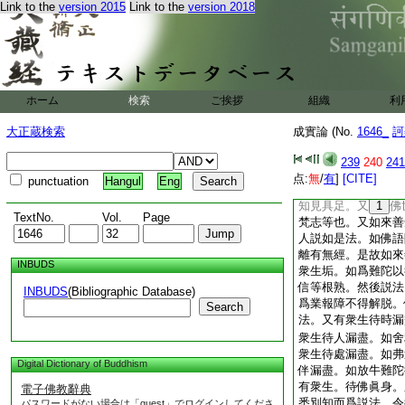
説法。善於義趣。餘
Link to the
version 2015
Link to the
version 2018
無過。唯有如來所言
具足。又無量功徳。
説微妙法。無有錯謬
等。又智慧勝故威儀
足。解脱品具足者。
ホーム
検索
ご挨拶
組織
利
無有餘習永不退轉。
解脱知見具足者。能
大正蔵検索
成實論 (No.
1646_
訶
念悉知。如人伐木。
知柯微盡。佛亦如是
239
240
241
悉分別知。又知衆生
点:
無
/
有
]
[CITE]
punctuation
Hangul
Eng
令得解脱。是故能於
知見具足。又
1
佛
TextNo.
Vol.
Page
梵志等也。又如來善
人説如是法。如佛語
離有無經。是故如來
INBUDS
衆生垢。如爲難陀以
信等根熟。然後説法
INBUDS
(Bibliographic Database)
爲業報障不得解脱。
Search
法。又有衆生待時漏
衆生待人漏盡。如舍
衆生待處漏盡。如弗
Digital Dictionary of Buddhism
伴漏盡。如放牛難陀
有衆生。待佛眞身。
電子佛教辭典
悉別知而爲説法。令
パスワードがない場合は「guest」でログインしてくださ