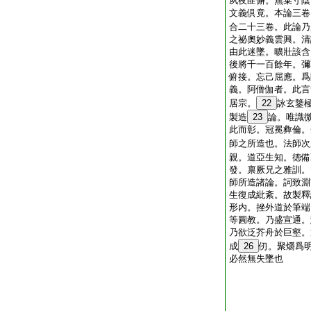
夙夜匪懈。無棄寸陰
文義倶竟。本論三卷
合二十三卷。此論乃
之祕奧妙義雲興。清
由此迷墜。曠壯該含
後將千一百餘年。彌
俯接。忘己屈應。爲
義。阿僧伽者。此言
居宗。
22
詠玄鑒
製造
23
論。唯識
此而彰。冠冕彜倫。
師之所造也。法師次
親。道亞生知。徳備
發。禀厥兄之雅訓。
師所造諸論。詞致淵
生復成紕紊。故製釋
形内。挫外道於筆端
等圓教。乃盛宣通。
乃欲泛芥舟於巨壑。
成
26
仞。聚爝爲
必然無失墜也