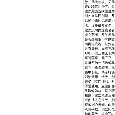
教。爲此義故。又爲
造此論其用云何。衆
復次此論説阿毘達磨
顯如來法門別類。及
欲簡小乘阿毘達磨。
名。復説修多羅名。
復次説阿毘達磨名者
次立藏者。欲何所爲
是菩薩煩惱。何以故
阿毘達磨者。甚深廣
凡有幾種。亦有三種
那耶。此三由上下乘
藏菩薩藏。此三及二
此攝何法一切應知義
別立。修多羅者。爲
義中起疑。爲令得決
對治受用二邊故。別
過受用立毘那耶。對
罪過受用。立毘那耶
見取偏執故。別立阿
相故。復次爲説三種
成依戒依心學故。別
持戒則心無悔。由無
依慧學故。別立阿毘
無倒義故。復次正説