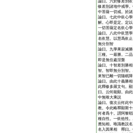
論曰。六於修差別依
修差別諸地中戒學。
中菩薩一切戒。於諸
論曰。七此中依心學
解。心即是定。定以
一切菩薩定名依心學
論曰。八此中依慧學
名依慧。以慧爲依止
無分別智
論曰。九學果寂滅勝
三種。一最勝。二品
即是無住處涅槃
論曰。十智差別勝相
智。智即無分別智。
來智已離一切隨眠障
論曰。由此十義勝相
此釋修多羅文句。顯
曰。云何能顯。由此
中無唯大乘説
論曰。復次云何此中
教。令此略釋顯斯十
何者爲十。謂阿黎耶
種自性。一依他性。
應知相。唯識教説名
名入因果相 釋曰。