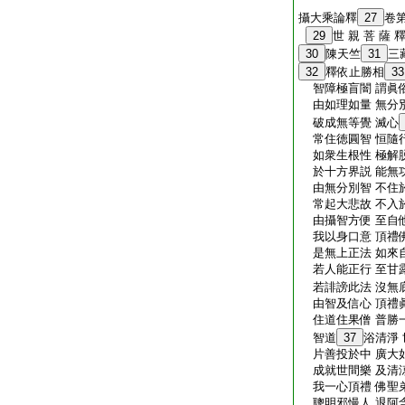
攝大乘論釋
27
卷
29
世 親 菩 薩 
30
陳天竺
31
三
32
釋依止勝相
33
智障極盲闇 謂眞
由如理如量 無分
破成無等覺 滅心
常住徳圓智 恒隨
如衆生根性 極解
於十方界説 能無
由無分別智 不住
常起大悲故 不入
由攝智方便 至自
我以身口意 頂禮
是無上正法 如來
若人能正行 至甘
若誹謗此法 沒無
由智及信心 頂禮
住道住果僧 普勝
智道
37
浴清淨
片善投於中 廣大
成就世間樂 及清
我一心頂禮 佛聖
聰明邪慢人 退阿