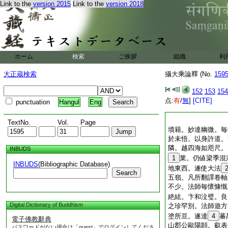
Link to the
version 2015
Link to the
version 2018
ホーム
検索
ご挨拶
組織
利
大正蔵検索
攝大乘論釋 (No.
159
152
153
154
点:
有
/
無
]
[CITE]
punctuation
Hangul
Eng
TextNo.
Vol.
Page
墳籍。妙達幽微。毎
於未悟。以身許道。
隣。越四海如咫尺。
INBUDS
1
業。仍値梁季混
INBUDS
(Bibliographic Database)
地東西。遂使大法
Search
五嶺。凡所翻譯卷軸
不少。法師毎懷慷慨
絶絃。卞和泣璧。良
Digital Dictionary of Buddhism
之珍罕別。法師遊方
塗所亘。遂達
4
蕃
電子佛教辭典
山郡公歐陽頠。叡表
パスワードがない場合は「guest」でログインしてくださ