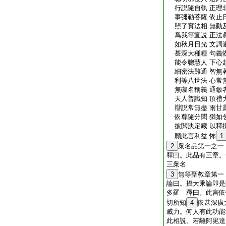
行説隨自執 正理
事彌勒菩薩 依止
照了實法相 無動
爲我等宣説 正法
如秋月日光 文詞
甚深大種種 句義
能令聰慧人 下心
細密法難通 智無
利等八世法 心常
無礙名稱義 通敏
天人普識知 頂禮
辯説常無盡 雨甘
依尊隨分聞 猶如
披閲決定藏 以釋
願此言利益 怖
1
2
衆名品第一之一
釋曰。此品有三章。
三衆名
3
無等聖教章第一
論曰。攝大乘論即是
多羅 釋曰。此言依
切所知
4
依甚深廣
威力。何人有此功能
此相説。若離阿毘達