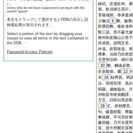
緯武。匡道佐時。康
い。
Users who do not have a password can log in with the
嶺。欽法師之高行。
userID "guest".
菩薩戒師。恭承盡弟
本文をドラッグして選択するとDDBの見出し語
少滌沈
6
弊。服膺
検索結果が表示されます。
倍懷蹈舞。復欲飡和
懃三請。而不蒙允遂
Select a portion of the text by dragging your
衡州刺史陽山公世子
mouse to view all terms in the text contained in
the DDB. ・
武貞拔。該閲文史。
外溢。欽賢味道。篤
Password Access Policies
禮事。法師乃欣然受
主慧智法師。戒行清
10
瞻。觸途必擧
史袁敬徳。履
12
氷
14
桂齊質。弼
法。崇情至理。黒白
昭陽。歳維協洽。月
州制旨寺便就翻譯。
方言。詞有以而必彰
19
丈。終朝靡息
句。備盡研覈。釋義
事殊難。不可存於華
趣胡越。乃可令質而
旨。故今所翻文質相