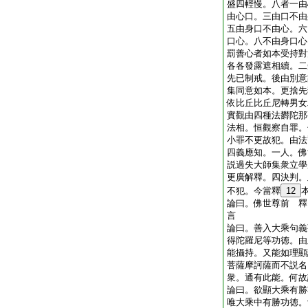
盛四輕慢。八者一由
由心口。三由口不由
五由身口不由心。六
口心。八不由身口心
罰善心者如本受持對
各各發露遮相續。二
先已制戒。後由別意
集同意如本。更捨先
依比丘比丘尼轉男女
實觀由四種法欝陀那
法相。恒觀察自罪。
小罪不更故犯。由法
四義應知。一人。佛
説過失大師集衆立學
更廣解釋。四決判。
不犯。今當釋
12
論曰。佛世尊前 釋
言
論曰。善入大乘句義
得陀羅尼等功徳。由
能攝持。又能如理顯
菩薩摩訶薩而不説名
衆。通有此能。何故
論曰。欲顯大乘有勝
唯大乘中有勝功徳。