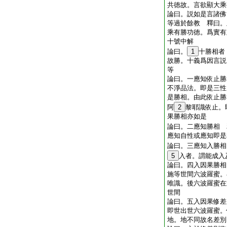
共徳故。言欲顯大乘
論曰。説如是言諸佛
等過於餘教 釋曰。
乘有勝功徳。爲實有
十號中解
論曰。
1
十勝相者
故勝。十義爲因言説
等
論曰。一應知依止勝
不淨品法。即是三性
是勝相。由此依止勝
阿
2
黎耶識依止。
果勝相亦如是
論曰。二應知勝相 
應知自性或應知即是
論曰。三應知入勝相
5
入者。謂能成入
論曰。四入因果勝相
施等世間六波羅蜜。
唯識。後六波羅蜜在
世間
論曰。五入因果修差
即世出世六波羅蜜。
地。地不同故名差別