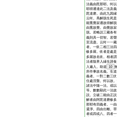
法義由毘那耶。何以
耶得通達此二法及義
毘達磨。由此九因縁
云何。爲解脱生死是
能熏覺寂通故得解脱
由熏故覺。由覺故寂
脱。若略説三藏各有
義則具一切智。若聲
至流盡。云何一一藏
者。一依二相三法四
修多羅。依者是處是
多羅故名依。相者謂
法者陰界入縁生諦食
入遍入。助道
10
所作事故名義。生道
義者。一對二數三伏
住處涅槃。何以故。
諸法中隨一法。或以
等。數數顯此一法故
説。立破二能由正説
解者由阿毘達磨修多
那耶有四義者。一由
還淨。四由出離。罪
者或四或八。四者一