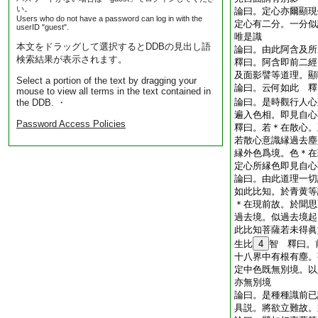
い。
論曰。定心亦爾顯現
Users who do not have a password can log in with the
定心有二分。一分似
userID "guest".
唯是識
本文をドラッグして選択するとDDBの見出し語
論曰。由此阿含及
検索結果が表示されます。
釋曰。阿含即前二經
及面影譬等道理。顯
Select a portion of the text by dragging your
論曰。云何如此 釋
mouse to view all terms in the text contained in
論曰。是時觀行人心
the DDB. ・
遍入色相。即見自
Password Access Policies
釋曰。若＊在散心。
若散心意識縁過去塵
縁外色爲境。色＊在
定心所縁色即見自心
論曰。由此道理一切
如此比知。於青黄等
＊在現前故。於聞思
過去境。似過去境起
此比知菩薩若未得眞
生比
4
智 釋曰。
十八界中有根有塵。
定中色既無別境。以
亦無別境
論曰。是種種識前已
具説。將欲立難故。