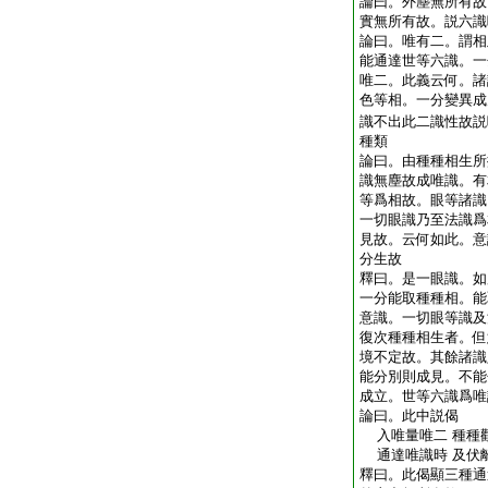
論曰。外塵無所有故
實無所有故。説六識
論曰。唯有二。謂相
能通達世等六識。一
唯二。此義云何。諸
色等相。一分變異成
識不出此二識性故説
種類
論曰。由種種相生所
識無塵故成唯識。有
等爲相故。眼等諸識
一切眼識乃至法識爲
見故。云何如此。意
分生故
釋曰。是一眼識。如
一分能取種種相。能
意識。一切眼等識及
復次種種相生者。但
境不定故。其餘諸識
能分別則成見。不能
成立。世等六識爲唯
論曰。此中説偈
入唯量唯二 種種
通達唯識時 及伏
釋曰。此偈顯三種通