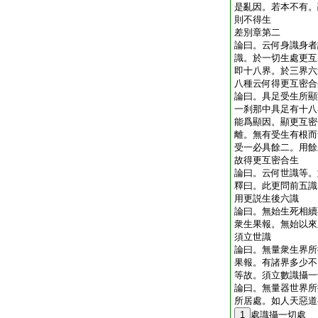
是亂因。若本不有。
則不得生
差別章第二
論曰。云何身識身者
識。於一切生處更互
即十八界。於三界六
八種云何得更互密合
論曰。具足受生所顯
一刹那中具足有十八
能爲顯因。顯更互密
離。無有受生有根而
受一必具餘二。用餘
故得更互密合生
論曰。云何世識等
釋曰。此更問前五識
用更説生後六識
論曰。無始生死相續
衆生果報。無始以來
須立世識
論曰。無量衆生界所
果報。有諸界多少不
等故。須立數識攝一
論曰。無量器世界所
所居處。如人天惡道
1
處識攝一切處