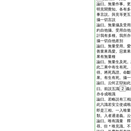
論曰。無量作事。更
明見聞覺知。各有多
事言説。與見等更互
攝一切言説
論曰。無量攝及受用
約自他攝。受用自他
計我有多種。我所亦
攝一切自他差別
論曰。無量受用。愛
善業果爲愛。惡業果
果有無量種
論曰。無量生及死。
此二果中有生有死。
得。將死爲證。命斷
果。有生有死。攝一
論曰。云何正辯如此
曰。前説五識
2
義
亦令成唯識
論曰。若略説有三相
此六識若安立使成唯
即是三相。一入唯量
類。入者通達義。云
論曰。唯有識量 釋
尋。但＊唯見識。不