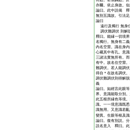
亦爾。依止身故。似
論曰。此中説偈 釋
無別五識故。引法足
論曰
遠行及獨行 無身
調伏難調伏 則解
釋曰。能縁一切境界
名獨行。無身有二義
内名空窟。識在身内
心藏其中有孔。意識
三諸法實無所有。而
有中。故名住空窟。
難調伏。若人能調伏
得自＊在故名調伏。
調伏難調伏則得解脱
義
論曰。如經言此眼等
界。意識能取分別。
此五根所縁色等境。
識。一一境意識既悉
識無用。又意識若亂
變異。生眼等根及識
論曰。復有別説。分
説名意入 釋曰。此