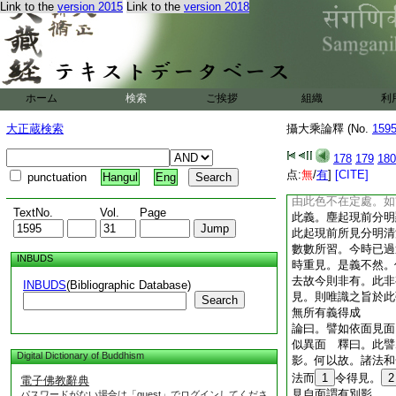
Link to the
version 2015
Link to the
version 2018
識。此二識有何異。
後識是定境。此體及
別起。一似所分別起
論曰。彌勒菩薩言。
心不異。云何此識取
別識爲識境。則唯識
ホーム
検索
ご挨拶
組織
利
事亦不成。以世間無
論曰。佛世尊言。彌
大正蔵検索
攝大乘論釋 (No.
159
不能取此識。如此變
識如此相貌生。於定
178
179
180
相起不同。二所取相
点:
無
/
有
]
[CITE]
punctuation
Hangul
Eng
倶時顯現。此青等色
由此色不在定處。如
TextNo.
Vol.
Page
此義。塵起現前分明
此起現前所見分明清
數數所習。今時已過
INBUDS
時重見。是義不然。
去故今則非有。此非
INBUDS
(Bibliographic Database)
見。則唯識之旨於此
Search
無所有義得成
論曰。譬如依面見面
似異面 釋曰。此譬
Digital Dictionary of Buddhism
影。何以故。諸法和
法而
1
令得見。
2
電子佛教辭典
見自面謂有別影
パスワードがない場合は「guest」でログインしてくださ