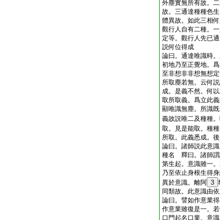
外塵實無所有故。二
故。三通達種種色生
體異故。如此三相何
觀行人自有二種。一
定等。觀行人先已通
説何位得成
論曰。通達唯識時。
初地乃至正覺地。爲
至非想非非想無想定
所取塵若無。云何説
成。是義不然。何以
取所取義。爲立此義
顯唯識無塵。所識既
義故説唯二及種種。
取。見是能取。種種
所取。此義悉成。後
論曰。諸師説此意識
種名 釋曰。諸師謂
第生起。意識雖一。
乃至依止身根生得身
異於意識。離阿
3
同類故。此意識由依
論曰。譬如作意業得
作意業雖復是一。若
口門起名口業。意識