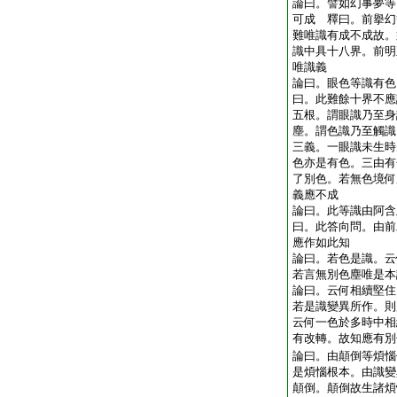
論曰。譬如幻事夢等
可成 釋曰。前擧幻
難唯識有成不成故。
識中具十八界。前明
唯識義
論曰。眼色等識有色
曰。此難餘十界不應
五根。謂眼識乃至身
塵。謂色識乃至觸識
三義。一眼識未生時
色亦是有色。三由有
了別色。若無色境何
義應不成
論曰。此等識由阿含
曰。此答向問。由前
應作如此知
論曰。若色是識。云
若言無別色塵唯是本
論曰。云何相續堅住
若是識變異所作。則
云何一色於多時中相
有改轉。故知應有別
論曰。由顛倒等煩惱
是煩惱根本。由識變
顛倒。顛倒故生諸煩