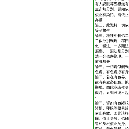
有人説眼等五根無有
生亦無分別。譬如依
依止有染汚。能依止
亦爾
論曰。此識於一切依
等諸根生
論曰。種種相貌似二
二似分別顯現 釋曰
似二種法。一多類法
屬塵。一類法是分別
法一分似塵顯現。一
前説無失
論曰。一切處似觸顯
色處。有色處必有身
論曰。若在有色界。
故有身處必似觸。以
顯現。由此意識依身
觀時。五識雖復不起
生
論曰。譬如有色諸根
諸根。即眼等根異於
依止身故。因此諸根
爾。依止身故。似觸
譬如身根依止於身。
而起。若似觸起。於