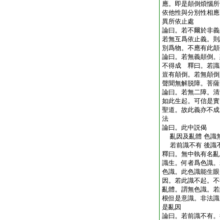
應。即是顛倒煩惱所
依他性與分別性相應
異所依止處
論曰。若不爾於非義
若無互爲依止義。則
別爲物。不應有此顛
論曰。若無義顛倒。
不得成 釋曰。若識
豈有顛倒。若無顛倒
聲聞無解脱障。菩薩
論曰。若無二障。清
如此生起。可信是實
聖道。故此義亦不成
法
論曰。此中説偈
亂因及亂體 色識
若前識不有 後識
釋曰。無中執有名亂
識生。何者爲色識。
色識。此色識能生眼
因。若此識不起。不
亂體。謂無色識。若
根但是意識。非法識
是亂因
論曰。若前識不有。