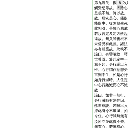
第九過失。復
5
次
觸受想等故。拔除心
是義不然。何以故。
故。所依是心。能依
能依事。從無始生死
此相引。是故心應成
若汝言定及定方便起
違故。無貪等善根不
未曾見有此義。諸法
亦有相應故。此執不
論曰。有譬喩故 釋
世尊説。於此定中一
滅不起。身行謂出入
惟。心行謂作意想受
言則不生。如是心行
如身行滅時。人住定
中心行雖滅而心不滅
故
論曰。如非一切行。
身行滅時有別住因。
佛世尊説。若離出入
持此身令不壞滅。如
令住。心行滅時無有
汝所立並此義不齊。
無有心。若無有心。