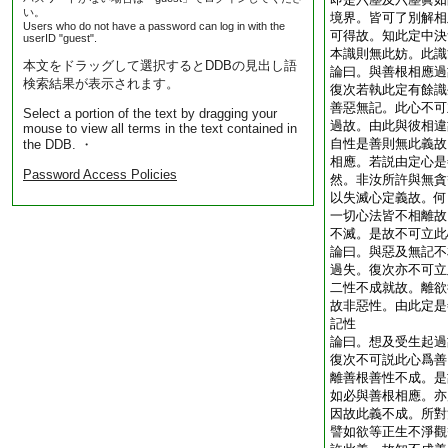
い。
境界。皆可了別解相
Users who do not have a password can log in with the
可得故。知此定中決
userID "guest".
本識則無此妨。此識
本文をドラッグして選択するとDDBの見出し語
論曰。與善根相應過
検索結果が表示されます。
復次若執此定有餘識
善惡無記。此心不可
Select a portion of the text by dragging your
過故。由此與彼相違
mouse to view all terms in the text contained in
自性是善則無此義故
the DDB. ・
相應。若説由定心是
Password Access Policies
然。非汝所許與無貪
以失滅心定義故。何
一切心法皆不相離故
不滅。是故不可立此
論曰。與惡及無記不
過失。復次亦不可立
二性不成就故。離欲
故非惡性。由此定是
記性
論曰。想及受生起過
復次不可説此心爲善
離善根善性不成。是
如必與善根相應。亦
因故此義不成。所對
譬如欲等正生不淨觀