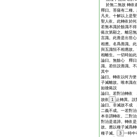
於無二無故 轉依
釋曰。菩薩有二種。
凡夫。十解以上是聖
聖人依。此轉依於何
若無本識於餘識不得
偈次第顯之。離惡無
言識。此善是出世心
相應。名爲善識。此
與五識恒不相應故。
相離生。一切時如此
論曰。無餘心 釋曰
識。若但説善識。不
其中
論曰。轉依以何方便
子滅離故。唯本識在
如後偈説
論曰。若對治轉依 
故依
1
止轉異。説
論曰。非滅故不成 
二義不成。一若對治
本非謂轉依。二對治
對治是道諦。轉依是
故。應以種子滅爲轉
種子滅。
3
一時中