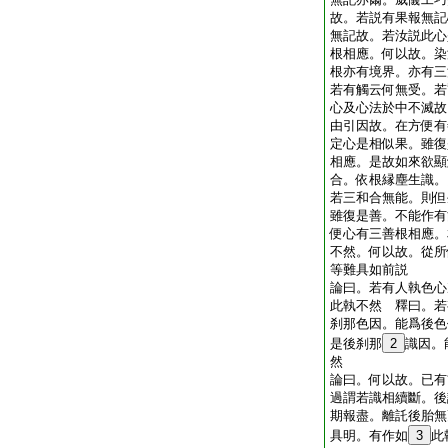
故。若説有果報無記
無記故。若汝説此心
根相應。何以故。染
根亦有境界。亦有三
若有觸云何無受。若
心及心法於中不滅故
由引因故。在方便有
定心是相似果。雖復
相應。是故如來欲顯
合。依根縁塵生識。
若三和合無能。則但
雖復是善。不能作有
便心有三善根相應。
不然。何以故。從所
等難具如前説
論曰。若有人執色心
此執不然 釋曰。若
刹那色因。能爲後色
是後刹那
2
識因。
然
論曰。何以故。已有
過謂若識相續斷。後
期報盡。離託後胎無
具明。有作如
3
此