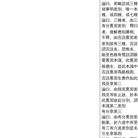
論曰。若略説或三種
就事明差別。唯一本
種。或四種。或七種
論曰。三種者。由三
有分熏習差別 釋曰
者。後解應知勝相。
不釋。由言説熏習差
差別故有三種。言説
謂言説名。思惟名。
能見色根有聲説謂眼
愛熏習本識。此熏習
根應生。從此本識中
言説熏習爲眼根因。
言説熏習生應作如此
我見章第二
論曰。由我見熏習差
我見等依止故。於本
此熏習故起分別。謂
本識第二差別
有分章第三
論曰。由有分熏習差
動業。於六道中所受
有三有六道差別是名
引生章第四