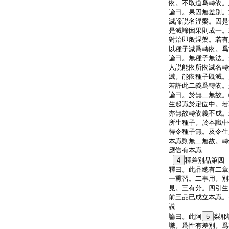
依。不取道爲轉依。
論曰。果因無差別。
滅諦説名涅槃。因是
是滅諦因果則成一。
對治即般涅槃。若有
以種子滅爲轉依。爲
論曰。無種子無法。
人説能依所依滅名轉
滅。能依種子既滅。
若許此二義爲轉依。
論曰。於無二無故。
生起識於定位中。若
亦無故轉依義不成。
所生種子。於本識中
得令種子無。及令生
本識則無二無故。轉
應信有本識
4
釋差別品第四
釋曰。此品總有二章
一熏習。二事用。別
見。三有分。四引生
前三品已成立本識。
説
論曰。此阿
5
梨耶
識。爲性有差別。爲