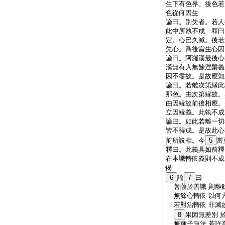
生下有色界。後色若
色從何因生
論曰。別失者。若人
此中所執不成 釋曰
定。心已久滅。後若
先心。爲後當生心因
論曰。阿羅漢最後心
漢無有入無餘涅槃義
因不盡故。是故應知
論曰。若離次第縁此
那色。由次第縁故。
由因縁故前後相應。
立因縁義。此執不成
論曰。如此若離一切
皆不得成。是故此心
前所説相。今
5
當
釋曰。此義具如前釋
在本識轉依義則不成
偈
6
論
7
曰
菩薩於善識 則離
無餘心轉依 以何
若對治轉依 非滅
8
果因無差別 
無種子無法 若許