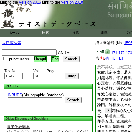
Link to the
version 2015
Link to the
version 2018
論曰。若人説滅心定
心 釋曰。言有第六
説識不離身。如彼所
論曰。何以故 釋曰
立本識明不離身。若
起識中隨執一識。言
ホーム
検索
ご挨拶
組織
利
何以故
論曰。定義不成故 
大正蔵検索
攝大乘論釋 (No.
159
心定中立有心義過失
心法未曾見其相離。
171
172
173
想無時離受。受亦無
点:
無
/
有
]
[CITE]
punctuation
Hangul
Eng
無時得相離。若不相
悉不得成。由滅三法
TextNo.
Vol.
Page
滅故此定不成。若人
則無此過。何故餘識
心定者。求得寂靜住
INBUDS
及心法故。滅心定生
修滅心定故。餘識滅
INBUDS
(Bibliographic Database)
中若離本識。餘識不
Search
論曰。解相及境不可
失。
2
若執心及心
界。解相有二種。一
Digital Dictionary of Buddhism
即是五識。意識或有
別六識同是證知。若
電子佛教辭典
パスワードがない場合は「guest」でログインしてくださ
即是六塵及六塵眞如