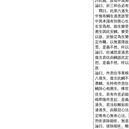
許此義。故知不成善
論曰。於三和合必有
釋曰。此第六過失
中無有觸生過患故譬
中異本識有別善心生
生安爲相。能生樂受
應生因此安觸。樂受
以故。於餘定爲生樂
定亦爾。以無遮障故
受。是義不然。何以
論曰。但滅想是過患
復次若信由觸故此定
想。是義不然。何以
故
論曰。作意信等善根
八過失。復次此觸不
應觸。生時有作意信
觸與心相應生。佛世
倶生。若有作意必能
根即隨作意起。是義
過失。若汝欲離如前
違過失。由厭惡心法
定唯有心無有心法。
所依拔除能依。無道
論曰。拔除能依。離