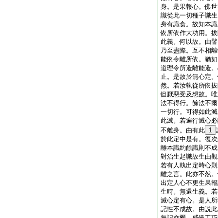
身。是果報心。佛世
識從此一切種子識生
身有識食。故知本識
依所依作大功用。拔
此義。何以故。由譬
乃至盡際。互不相離
能依令離所依。猶如
道理令所造離能造。
止。是故於無心定。
然。若汝執從所依拔
但厭惡受及想故。唯
法不得行。餘法不爾
一切行。可得如此滅
此滅。若遍行滅心必
不離身。由有此
1
於此定中是有。復次
離本識約餘識則不成
對治生起識故生由觀
若有人執出定時心則
離之言。此亦不然。
出定人心不更生果報
生時。無還生義。若
滅心定有心。是人所
記性不成故。由説此
無記亦爾。威儀工巧