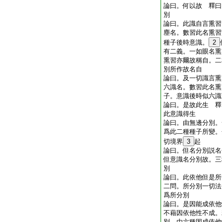
論曰。何以故 釋曰
別
論曰。此識自言熏習
塵名。數習此名熏習
種子後時意識。
2
有二義。一如眼名熏
熏習亦爾故稱自。二
別所作故名自
論曰。及一切識言熏
六識名。數習此名熏
子。意識後時似六識
論曰。是故此生 釋
此意識得生
論曰。由無邊分別。
爲此二種種子所變。
切境界
3
起
論曰。但名分別説名
但意識名分別故。三
別
論曰。此依他但是所
二問。所分別一切法
爲所分別
論曰。是因能成依他
不藉因依他性不成。
別。由六種因成依他