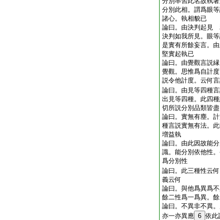
分別串習此名故執著
分別此相。謂爲眼等
諸心。執相貌已
論曰。由決判起見 
決判如我所見。眼等
是實有所餘妄言。由
堅實起執已
論曰。由覺觀言説縁
覺觀。思惟爲自計度
説令他計度。云何言
論曰。由見等四種言
出見等四種。此四種
切所説分別品類皆盡
論曰。實無有塵。計
種言説實無有法。此
増益執
論曰。由此因故能分
識。能分別依他性。
爲分別性
論曰。此三種性云何
義云何
論曰。與他爲異爲不
餘二性爲一爲異。餘
論曰。不異非不異。
亦一亦異應
6
依此