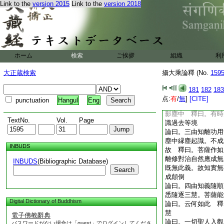
Link to the
version 2015
Link to the
version 2018
論曰。如此諸識成立
現知其非有。如佛世
應。能尋能入一切識
釋曰。四法是智。菩
便中能尋理得正解能
無塵
ホーム
検索
ご挨拶
組織
利
論曰。何者爲四。一
生人天。於同境界由
大正蔵検索
攝大乘論釋 (No.
159
境界分別不同。故名
境實無所有。但隨識
181
182
183
若通達此理則解唯識
点:
有
/
無
]
[CITE]
punctuation
Hangul
Eng
論曰。二由見無境界
影塵中 釋曰。有時
TextNo.
Vol.
Page
識過去等境
論曰。三由知離功用
塵中縁塵起識。不成
INBUDS
故 釋曰。菩薩作如
離修對治自然應成無
INBUDS
(Bibliographic Database)
既無此義。故知實無
Search
成顛倒
論曰。四由知義隨順
悉隨逐三慧。菩薩能
Digital Dictionary of Buddhism
論曰。云何如此 釋
慧
電子佛教辭典
論曰。一切聖人入觀
パスワードがない場合は「guest」でログインしてくださ