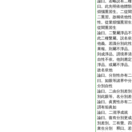
論曰。若略説有二種
曰。此先明依他體類
煩惱熏習生。二從聞
二熏習。故稱依他性
性。從業煩惱熏習生
從聞熏習生
論曰。二繋屬淨品不
此二種繋屬。説名依
他義。若識分別此性
果報。則屬不淨品。
則成淨品。謂境界清
自性不依。他則應定
淨品。或屬不淨品。
故名依他
論曰。分別性亦有二
曰。如眼等諸界中分
分別自性
論曰。二由分別差別
別此眼等。名分別差
論曰。眞實性亦有二
謂有垢眞如
論曰。二清淨成就 
論曰。復有分別更成
別差別。三有覺。四
衆生分別 釋曰。若