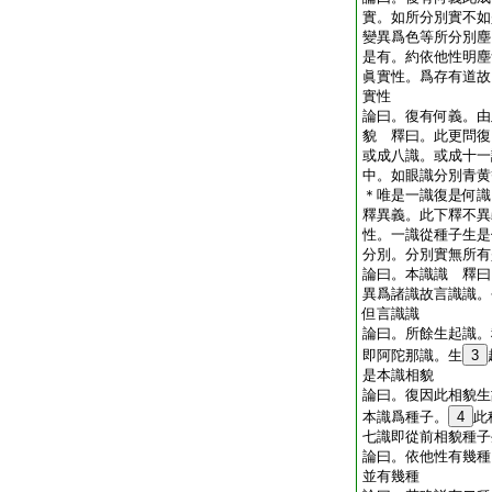
實。如所分別實不如
變異爲色等所分別塵
是有。約依他性明塵
眞實性。爲存有道故
實性
論曰。復有何義。由
貌 釋曰。此更問復
或成八識。或成十一
中。如眼識分別青黄
＊唯是一識復是何識
釋異義。此下釋不異
性。一識從種子生是
分別。分別實無所有
論曰。本識識 釋曰
異爲諸識故言識識。
但言識識
論曰。所餘生起識。
即阿陀那識。生
3
是本識相貌
論曰。復因此相貌生
本識爲種子。
4
此
七識即從前相貌種子
論曰。依他性有幾種
並有幾種