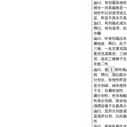
論曰。有別義依他性
標亦一亦異義唯是一
他性中以別道理成立
是。即是不異非不異
論曰。有別義此成
釋曰。有別道理。此
亦爾
論曰。何者別義説名
屬他故 釋曰。此下
三種。一名言熏習識
熏習見識熏習。三煩
習。從此三種種子生
非餘二性
論曰。復
1
有何義
因 釋曰。識以能分
分別生。依他性即是
是分別縁。縁依他性
子生。自屬依他性。
屬分別性。色等相貌
性爲分別因。取依他
識體從種子生義爲分
論曰。是所分別故成
是識所分別。以此義
性
論曰。復有何義此成