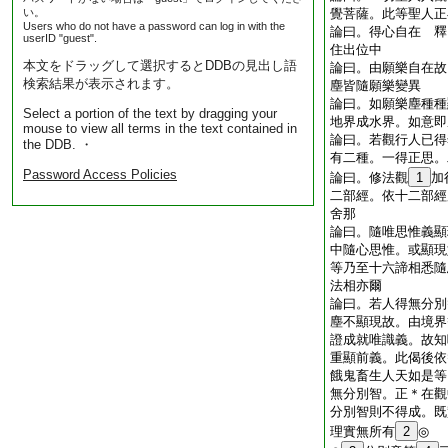
い。
覺菩薩。此等聖人正
Users who do not have a password can log in with the
論曰。得心自在 釋
userID "guest".
住出位中
本文をドラッグして選択するとDDBの見出し語
論曰。由願樂自在故
検索結果が表示されます。
塵皆隨願樂變異
論曰。如願樂塵種種
Select a portion of the text by dragging your
地界成水界。如意即
mouse to view all terms in the text contained in
論曰。若觀行人已得
the DDB. ・
有二種。一得正思。
Password Access Policies
論曰。修法觀
1
加
二部經。依十二部經
舍那
論曰。隨唯思惟義顯
中隨心思惟。或顯現
等乃至十六諦相悉隨
法相亦爾
論曰。若人得無分別
塵不顯現故。由境界
證成就唯識義。故知
重顯前義。此偈後依
餓鬼畜生人天如是等
無分別智。正＊在觀
分別智則不得成。既
理實無所有
2
◎