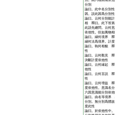
分別
論曰。此中名分別性
因。説此因爲分別性
論曰。云何分別能計
相 釋曰。此下答第
此語先總問。云何意
依他性。但如萬物相
論曰。縁何境界 釋
縁何法爲境界。計度
論曰。執何相貌 釋
性
論曰。云何觀見 釋
決斷計度依他性
論曰。云何縁起 釋
他性
論曰。云何言説 釋
性
論曰。云何増益 釋
度依他性。意識名分
六因意識能分別依他
論曰。由名等境界 
分別。無分別爲體故
度此性
論曰。於依他性中。