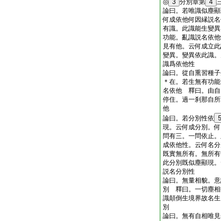
◎
3
分別章第
4
論曰。若唯識似塵顯
何成依他何因縁説名
有識。此識能生變異
功能。亂識説名依他
見有他。云何成立此
變異。變異依此識。
識爲依他性
論曰。從自熏習種子
＊在。若生無有功能
名依他 釋曰。由自
停住。過一刹那自所
他
論曰。若分別性依
現。云何成分別。何
問有三。一問依止。
成依他性。云何名分
既實無所有。無所有
此分別既似塵顯現。
説名分別性
論曰。無量相貌。意
別 釋曰。一切塵相
識顛倒生境界故名生
別
論曰。無有自相唯見