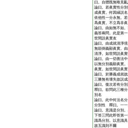
曰。自體既無唯見亂
論曰。若眞實性分別
成眞實。何因縁説名
依他性一分永無。若
爲眞實。不立爲非眞
論曰。由如無不如。
義答兩問。此是第一
世間説眞實友
論曰。由成就清淨境
無顛倒義顯眞實。由
清淨。如世間説眞實
論曰。由一切善法中
以無分別義顯眞實。
眞實。如世間説眞實
論曰。於勝義成就故
三勝無有壞失故説成
論曰。復次若有分
釋曰。欲問此三種分
別名
論曰。此中何法名分
分別性 釋曰。一一
論曰。意識是分別。
下答三問此即答第一
識爲分別。以意識具
故五識則不爾