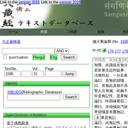
欲界衆生。具三煩惱
Link to the
version 2015
Link to the
version 2018
論曰。若得世間離欲
生離欲欲色界。肉心
被損害義。此二約凡
論曰。若有學聲聞及
釋曰。肉煩惱一分
ホーム
検索
ご挨拶
組織
利
被損
論曰。若阿羅漢
13
大正蔵検索
攝大乘論釋 (No.
159
何以故。阿羅漢獨覺
智二障 釋曰。阿羅
176
177
178
道所破惑盡。故無解
punctuation
Hangul
Eng
煩惱盡。故如
1
來
智障。此識或名無分
TextNo.
Vol.
Page
若於衆生起利益事。
法無性起。一分名眞
論曰。若無此煩惱。
INBUDS
曰。若無此具相不具
聖人次第滅。此義不
INBUDS
(Bibliographic Database)
但是無記性。是果報
Search
論曰。何因縁善惡二
釋曰。非煩惱染汚故
界煩惱是有覆無記。
Digital Dictionary of Buddhism
4
果是無記
論曰。此無記性。
電子佛教辭典
パスワードがない場合は「guest」でログインしてくださ
釋曰。由無覆無記性