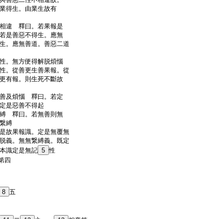
業得生。由業生故有
相違 釋曰。若果報是
若是善惡不得生。應無
生。應無善道。善惡二道
性。無方便得解脱煩惱
性。從善更生善果報。從
更有報。則生死不斷故
善及煩惱 釋曰。若定
定是惡善不得起
縛 釋曰。若無善則無
繋縛
是故果報識。定是無覆無
脱義。無無繋縛義。既定
本識定是無記
5
性
第四
8
五