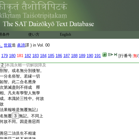
故名具相
。有損害相 釋曰。若衆
煩惱具足。皮煩惱有漸
夫
諸菩薩。有一分滅離相
盡。皮煩惱或被損或未
用条件
使い方
English
縁覺如來。有具分滅離相。
5_
世親
造
眞諦
譯 ) in Vol. 00
單滅惑障。如來雙滅惑
漢獨覺但滅離見修二
179
180
181
182
183
184
185
186
187
188
189
190
191
[行番号:
無
/
脱障。如來
14
具滅離三
2
本識永離一切解脱障及
別智。或名無分別後智。
一分名俗智。若縁一切
如智。此二合名應身
次第滅盡則不得成 釋
相。凡夫有學聖人無學
成。本識於三性中。何故
故
法果報唯是無覆無記｣
名無覆
3
無記。不同上
何故不同。因是善惡而
與善惡二法倶生不相違
與善惡二性不相違故。