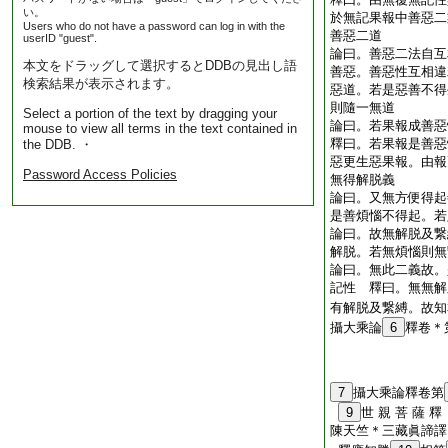
い。
於無記果報中善惡二
Users who do not have a password can log in with the
善惡二道
userID "guest".
論曰。善惡二法自互
本文をドラッグして選択するとDDBの見出し語
善惡。善惡性互相違
検索結果が表示されます。
惡道。若是惡善不得
則隨一無道
Select a portion of the text by dragging your
論曰。若果報成善惡
mouse to view all terms in the text contained in
釋曰。若果報是善惡
the DDB. ・
惡更生惡果報。由報
Password Access Policies
無得解脱義
論曰。又無方便得起
是善煩惱不得起。若
論曰。故無解脱及繋
解脱。若無煩惱則無
論曰。無此二義故。
記性 釋曰。無無解
有解脱及繋縛。故知
攝大乘論
6
釋卷＊
7
攝大乘論釋卷第
9
世 親 菩 薩 釋
陳天竺＊三藏眞諦譯