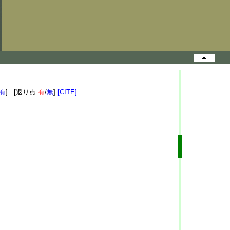
有
] [返り点:
有
/
無
]
[CITE]