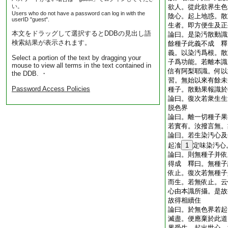
い。
欲人。從此欲界生色
Users who do not have a password can log in with the
陰心。起上地惑。散
userID "guest".
生者。即方便生及正
本文をドラッグして選択するとDDBの見出し語
論曰。是染汚散動識
検索結果が表示されます。
餘種子此義不成 釋
義。以染汚爲根。散
Select a portion of the text by dragging your
子爲功能。若離本識
mouse to view all terms in the text contained in
信有阿梨耶識。何以
the DDB. ・
習。無始以來有餘未
Password Access Policies
種子。散動果報識於
論曰。復次若衆生生
脱色界
論曰。離一切種子果
若實有。汝撥言無。
論曰。若生染汚心及
起飡
1
定味染汚心
論曰。則無種子并依
得成 釋曰。無種子
依止。復次若無種子
而生。若無依止。云
心由本識所攝。是故
故得相續住
論曰。於無色界若起
滅盡。便應棄於此道
界受生。起出世心。