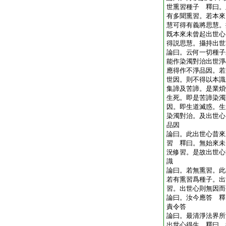
世熏習種子 釋曰。
有多聞熏習。若本來
慧可得有義將思慧。
既本來未曾起出世心
得説思慧。攝持出世
論曰。云何一切種子
能作染濁對治出世淨
應得作不淨品因。若
世因。則不得以本識
集諦及苦諦。是業煩
生死。即是苦諦染濁
因。即生道滅惑。生
染濁對治。及出世心
品因
論曰。此出世心昔來
習 釋曰。無始來未
況修習。是故出世心
識
論曰。若無熏習。此
若有熏習爲種子。出
習。出世心則無因而
論曰。汝今應答 釋
責令答
論曰。最清淨法界所
出世心得生 釋曰。