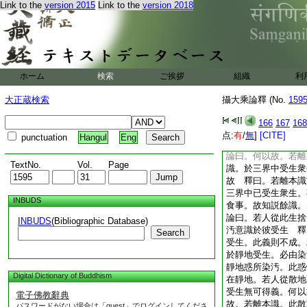
Link to the
version 2015
Link to the
version 2018
此望得意能作身利益
處。望得飮食令身不
執持爲相。由此識執
執持則同死人身即爛
等亦應信受如此識食
故此四食中觸食屬六
ホーム
検索
ご挨拶
組織
利
段食屬色不關心。識
汝不説有阿梨耶識。
大正蔵検索
攝大乘論釋 (No.
159
若人眠中不夢及心悶
已滅。又無段思觸三
166
167
168
壞。若無阿梨耶識執
点:
有
/
無
]
[CITE]
punctuation
Hangul
Eng
以阿梨耶識爲識食
論曰。何以故。若離
TextNo.
Vol.
Page
識。於三界中受生衆
故 釋曰。若離本識
三界中已受生衆生。
INBUDS
食事。故知説餘識。
論曰。若人從此生捨
INBUDS
(Bibliographic Database)
汚意識於彼受生 釋
Search
受生。此義則不成。
於靜地受生。必由染
靜地惑所染汚。此惑
Digital Dictionary of Buddhism
在靜地。若人從散地
受生無可得義。何以
電子佛教辭典
故。若離本識。此散
パスワードがない場合は「guest」でログインしてくださ