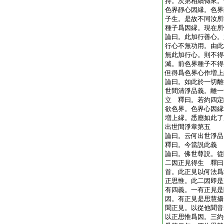
持。次第相續傳來。
色界靜心因縁。色界
子生。是故不同汝所
種子爲因縁。現在所
論曰。此加行善心。
行心不無功用。由此
無此加行心。則不得
滅。前色界種子不得
但得爲色界心作増上
論曰。如此於一切離
世間清淨品義。離一
立 釋曰。若約四定
欲色界。色界心因縁
増上縁。悉應如此了
出世間淨章第五
論曰。云何出世淨
釋曰。今當説此義
論曰。佛世尊説。從
二因正見得生 釋曰
首。此正見以何法爲
正思惟。此二因即是
有四義。一有正見是
因。有正見是思慧攝
聞正見。以從他聞音
以正思惟爲因。三約