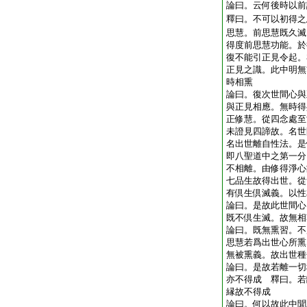
論曰。云何後時以
釋曰。不可以初得之
思慧。前思慧既久滅
得度前思慧功能。於
復不能引正見令起。
正見之識。此中明無
時相熏
論曰。復次世間心與
與正見相應。無時得
正修慧。從四念處至
未證見四諦故。名世
名出世離自性法。是
即八聖道中之第一分
不相離。由修得淨心
七品生故得出世。從
有倶生倶滅義。以性
論曰。是故此世間心
既不倶生滅。故無相
論曰。既無熏習。不
思慧若爲出世心所熏
無被熏義。故出世種
論曰。是故若離一切
亦不得成 釋曰。若
縁故不得成
論曰。何以故此中聞