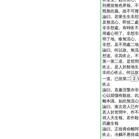
則應捨無色界報。不
既無此義。故不可撥
論曰。若衆生生非想
及無流心。即捨二處
非非想處。有時依不
用處心明了。非想非
明了地。修無流心。
非想。及不用處二地
論曰。何以故。無流
想道。非其依止。不
第一第二道。是世間
依止。是人於餘地生
非此心依止。何以故
一道。已捨第二
2
依止
論曰。直趣涅槃亦非
心以煩惱有餘故。此
離本識。如此無流心
論曰。復次若人已作
若人於世間中。作不
得人天生報。若作殺
四趣生報
論曰。正捨壽命離阿
依止。冷觸不應得成