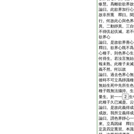
修慧。爲離欲欲界故
論曰。此欲界加行心
故非所熏 釋曰。聞
行。何故此心與色界
異。二動靜異。三自
不得倶起倶滅。若不
欲界心
論曰。是故欲界善
釋曰。欲界心既不爲
心種子。則色界心生
何得生。若汝言無始
報未熟。此種子未滅
義不然。何以故
論曰。過去色界心無
後時不可立爲靜識種
無始生死中先所生色
種子既無法攝持。生
量生。於一一
2
生
此種子久已滅盡。云
論曰。是故此義得成
成故。我所立義得成
論曰。謂色界靜心一
來。立爲因縁 釋曰
定及四定熏習。本識