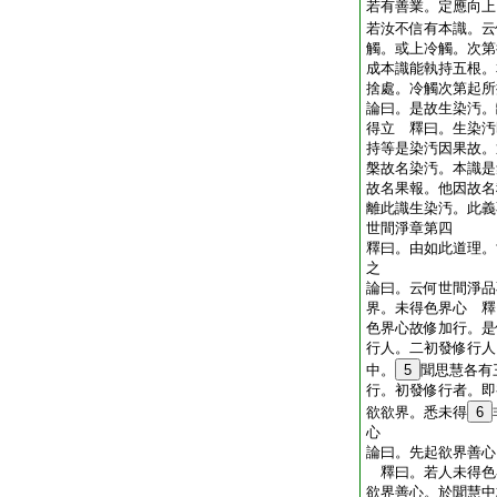
若有善業。定應向上
若汝不信有本識。云
觸。或上冷觸。次第
成本識能執持五根。
捨處。冷觸次第起所
論曰。是故生染汚。
得立 釋曰。生染汚
持等是染汚因果故。
槃故名染汚。本識是
故名果報。他因故名
離此識生染汚。此義
世間淨章第四
釋曰。由如此道理。
之
論曰。云何世間淨品
界。未得色界心 釋
色界心故修加行。是
行人。二初發修行人
中。
5
聞思慧各有
行。初發修行者。即
欲欲界。悉未得
6
心
論曰。先起欲界善心
釋曰。若人未得色
欲界善心。於聞慧中