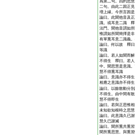
爲第二句。四約思慧
二句。由此二因正見
増上縁。今所言因是
論曰。此聞他音及正
識。或耳意二識 釋
法門。聞他音謂如所
惟謂如所聞簡擇是非
有單熏耳意二識義。
論曰。何以故 釋曰
等識
論曰。若人如聞而解
不得生 釋曰。若人
中。聞思慧是意識。
慧不得熏耳識
論曰。意識亦不得生
相應之意識亦不得生
論曰。以餘散動分別
不得生。由中間有散
慧不得即生
論曰。若與正思惟相
未知欲知根時之思慧
論曰。此意識久已謝
慧久已謝滅
論曰。聞所熏共熏習
聞所熏思慧。與熏習