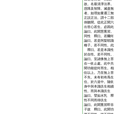
故。名最清淨法界。
惑障及智障。滅盡無
者。如理如量通三無
正説正法。謂十二部
倒聽聞。從此正聞六
出世心若生。必因此
論曰。此聞慧熏習。
同性 釋曰。若爾何
論曰。若是阿梨耶識
種子。若不同性。此
釋曰。若是本識性
於自性。若不同性。
論曰。至諸佛無上菩
在一依止處。此中共
聞功能從何而生。相
信以上。乃至無上菩
不失。未有初有爲生
住。於六道中。隨依
身中與本識倶生相續
性。而與本識倶生
論曰。譬如水乳 釋
性不同而得倶生
論曰。此聞熏習即非
子故 釋曰。此聞功