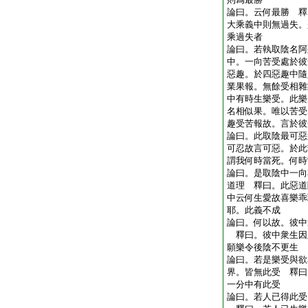
論曰。云何最勝 釋
大乘義中則無過失。
乘過失者
論曰。若執取陰名阿
中。一向苦受處於彼
惡趣。於四惡趣中隨
業果報。無餘受相雜
中有時生樂受。此樂
名相似果。唯以苦受
趣受苦報故。言於彼
論曰。此取陰最可惡
可忍故言可惡。於此
謂我何時當死。何時
論曰。是取陰中一向
道理 釋曰。此惡道
中云何生愛故喜樂乖
耶。此義不成
論曰。何以故。彼中
釋曰。彼中衆生因
願樂令後陰不更生
論曰。若是樂受與欲
界。皆無此受 釋曰
一分中有此受
論曰。若人已得此受