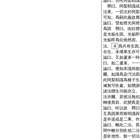
論曰。云何阿梨耶識
釋曰。阿梨耶識或
法果。一切法於阿梨
可知。爲顯此義故應
論曰。譬如燈光與燈
爲因 釋曰。由炷體
是光焔生因。光焔即
光焔即爲炷燒然因。
法。
4
爲共有生因
在住。未壞果生亦可
論曰。又如蘆束一時
曰。如二蘆束。一一
論曰。應知本識與能
爾。如識爲染汚法因
此阿梨耶識爲種子生
滅無可依處。如體謝
諸法體生功能亦立。
法亦爾。若彼法無此
轉後異前。此變異是
論曰。何以故 釋曰
互爲因果而唯明識與
是外道或是二乘。作
論曰。離此二法。異
間中離分別依他二法
是依他性。餘一切法