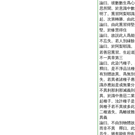
論曰。彼數數生爲心
思所聞。於意識中數
明了。熏習阿梨耶識
起。次第轉勝。由此
論曰。由此熏習得堅
堅。於修慧得住
論曰。故説此人爲能
不忘失。若人別縁餘
論曰。於阿梨耶識。
若善惡熏習。生起道
不一異章第三
論曰。此染汚種子
釋曰。是不淨品法種
有別體故異。爲無別
失。若異者諸種子應
識亦應如是成無量分
不異刹那刹那滅義則
異。於識中善惡二業
起種子。汝許種子是
與種子若不異彼多此
二種過失。爲離彼難
異義
論曰。不由別物體故
而非不異 釋曰。此
共生。雖有能依所依