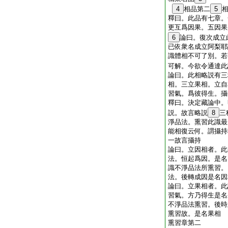
4
相品第二
5
釋曰。此品有七章。
更互爲因果。五因果
6
論曰。復次成立
已依衆名成立阿梨耶
識體相不可了別。若
可解。今欲令通達此
論曰。此相略説有三
相。三立果相。立自
習氣。爲彼得生。
釋曰。決定藏論中。
説。故言略説
8
三
淨品法。熏習此識最
能相復云何。謂攝持
一故言攝持
論曰。立因相者。此
法。恒起爲因。是名
識不淨品法所熏習。
法。後轉成因是名因
論曰。立果相者。此
習氣。方乃得生是名
不淨品法熏習。後時
熏習故。是名果相
熏習章第二