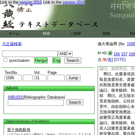
Link to the
version 2015
Link to the
version 2018
是義不然 釋曰。此
小乘云。阿梨耶識阿
義異名中立爲異義。
論曰。意及識已見義
釋曰。小乘中立意
名識。若了別已謝能
ホーム
検索
ご挨拶
組織
利
故。識以了別爲義。
中二名有二義。本識
大正蔵検索
攝大乘論釋 (No.
159
目本識。此義不可違
論曰。復有餘師。執
156
157
158
耶 釋曰。小乘諸師
点:
無
/
有
]
[CITE]
punctuation
Hangul
Eng
阿梨耶者欲顯何義。
論曰。如前所説。此
TextNo.
Vol.
Page
釋曰。此愛著境其
取是貪愛別名。貪愛
此取陰是衆生愛著處
INBUDS
論曰。復有餘師。執
耶 釋曰。此五陰非
INBUDS
(Bibliographic Database)
受若無顛倒。云何於
Search
受中。由欲顛倒心未
五陰與樂受相應故。
故樂受正爲愛著處
Digital Dictionary of Buddhism
論曰。復有餘師。執
若人説樂受是愛著處
電子佛教辭典
能安樂自我。愛自我
パスワードがない場合は「guest」でログインしてくださ