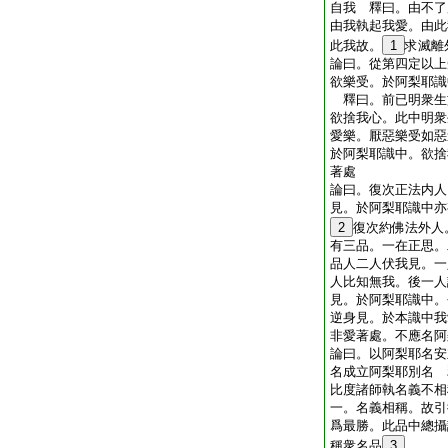
自我 釋曰。由不了
由我執起我愛。由此
此我故。
1
求滅離
論曰。從第四定以上
欲樂受。於阿梨耶識
釋曰。前已明衆生
欲捨我心。此中明衆
愛樂。厭惡樂受如惡
於阿梨耶識中。欲捨
著處
論曰。復次正法内人
見。於阿梨耶識中亦
2
復次約佛法外人
有三品。一在正思。
品人二人伏我見。一
人比知無我。後一人
見。於阿梨耶識中。
逆身見。於本識中我
非愛著處。不應名阿
論曰。以阿梨耶名安
名成立阿梨耶別名 
比度諸師執名義不相
一。名義相稱。故引
爲最勝。此品中總攝
稱衆名品
3