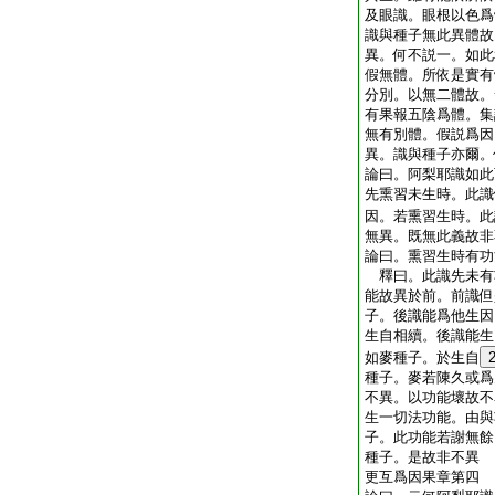
及眼識。眼根以色爲
識與種子無此異體故
異。何不説一。如此
假無體。所依是實有
分別。以無二體故。
有果報五陰爲體。集
無有別體。假説爲因
異。識與種子亦爾。
論曰。阿梨耶識如此
先熏習未生時。此識
因。若熏習生時。此
無異。既無此義故非
論曰。熏習生時有功
釋曰。此識先未有
能故異於前。前識但
子。後識能爲他生因
生自相續。後識能生
如麥種子。於生自
種子。麥若陳久或爲
不異。以功能壞故不
生一切法功能。由與
子。此功能若謝無餘
種子。是故非不異
更互爲因果章第四