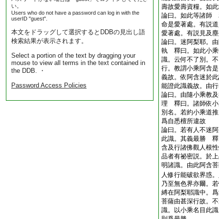
い。
壽故愛壽資糧。如此
Users who do not have a password can log in with the
論曰。如此等諸師 
userID "guest".
命是愛著處。有説道
本文をドラッグして選択するとDDBの見出し語
愛著處。有説見及塵
検索結果が表示されます。
論曰。迷阿梨耶。由
執 釋曰。如此小乘
Select a portion of the text by dragging your
識。云何不了別。不
mouse to view all terms in the text contained in
行。教謂小乘阿含是
the DDB. ・
義故。依阿含迷於此
Password Access Policies
能證此識義故。由行
論曰。由隨小乘教及
理 釋曰。諸師依小
別名。若約小乘道推
爲自悉檀所違故
論曰。若有人不迷阿
此識。其義最勝 釋
含及行諸佛觀人根性
品者有祕密説。於上
明諸識。由此阿含菩
人修行能破欲界惑。
乃至無色界亦爾。若
縛在阿梨耶識中。爲
菩薩由甚深行故。不
識。以小乘名目此識
則爲最勝