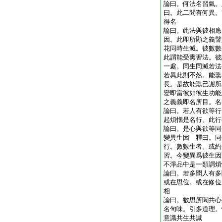
論曰。何法名習氣。
曰。此二問有何異。
得名
論曰。此法與彼相應
因。此即所顯之義譬
花同時生滅。彼數數
此謂能受熏習法。彼
一處。同生同滅若法
若異此則不然。能熏
長。是故能熏已謝所
變即當彼如彼生功能
之義義即名所目。名
論曰。若人有欲等行
起煩惱是名行。此行
論曰。是心與欲等同
變異生因 釋曰。同
行。數數生者。或約
習。今變異爲彼生因
不淨品中是一類謂煩
論曰。若多聞人有多
或在思位。或在修位
相
論曰。數思所聞共心
名句味。引多道理。
意識共生共滅