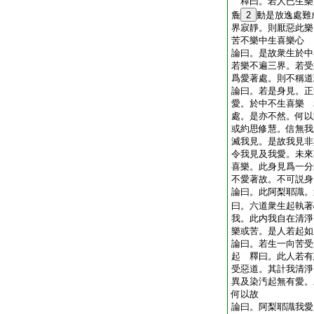
釋曰。若人已生樂
麁
2
動是放逸處難
界寂靜。則厭惡此樂
苦不樂中生喜樂心
論曰。是故衆生於中
若樂不遍三界。若受
爲愛著處。則不稱道
論曰。若是身見。正
愛。於中不生喜樂 
處。是亦不然。何以
或約思修慧。信無我
滅我見。是故我見非
令我見及我愛。未來
喜樂。此身見爲一分
不愛著故。不可説身
論曰。此阿梨耶識。
曰。六道衆生起執著
我。此内我自在清淨
樂或苦。是人若起如
論曰。若生一向苦受
起 釋曰。此人若有
受惡道。其計我清淨
異及染汚起無有愛。
何以故
論曰。阿梨耶識我愛