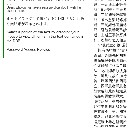
い。
退。一聞無上正等菩
Users who do not have a password can log in with the
屈引他已證大菩提者
userID "guest".
退。二聞施等波羅蜜
本文をドラッグして選択するとDDBの見出し語
屈。省己意樂能修施
検索結果が表示されます。
退。三聞諸佛圓滿轉
屈。引他麁善況己妙
Select a portion of the text by dragging your
退。由斯三事練磨其
mouse to view all terms in the text contained in
行。次加行位其相云
the DDB. ・
27現前立少物 謂
Password Access Policies
以有所得故 非實
論曰。菩薩先於初無
糧順解脱分既圓滿已
性復修加行伏除二取
法。此四總名順決擇
故。近見道故立加行
義。煖等四法依四尋
立。四尋思者尋思名
如實遍知此四離識及
名義相異故別尋求。
明得定發下尋思觀無
此位中創觀所取名等
設有實不可得。初獲
得名。即此所獲道火
増定發上尋思觀無所
位中重觀所取名等四