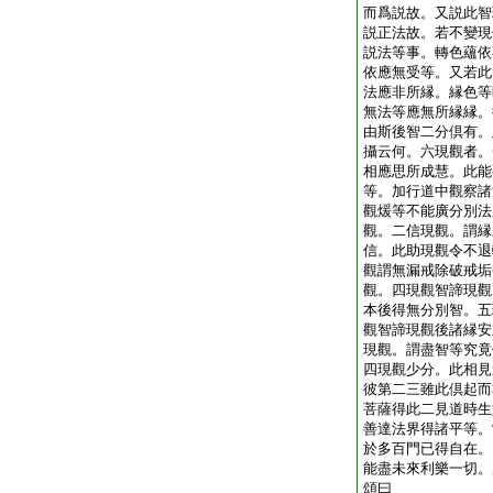
而爲説故。又説此智
説正法故。若不變現
説法等事。轉色蘊依
依應無受等。又若此
法應非所縁。縁色等
無法等應無所縁縁。
由斯後智二分倶有。
攝云何。六現觀者。
相應思所成慧。此能
等。加行道中觀察諸
觀煖等不能廣分別法
觀。二信現觀。謂縁
信。此助現觀令不退
觀謂無漏戒除破戒垢
觀。四現觀智諦現觀
本後得無分別智。五
觀智諦現觀後諸縁安
現觀。謂盡智等究竟
四現觀少分。此相見
彼第二三雖此倶起而
菩薩得此二見道時生
善達法界得諸平等。
於多百門已得自在。
能盡未來利樂一切。
頌曰