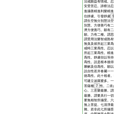
法戒饒益有情戒。忍
安受苦忍。諦察法忍
進攝善精進利樂精進
住靜慮。引發靜慮
謂生空無分別慧法空
別慧。方便善巧有二
濟方便善巧。願有二
願。力有二種。謂思
謂受用法樂智成熟有
無貪及彼所起三業爲
戒時三業爲性。忍以
所起三業爲性。精進
爲性。靜慮但以等持
爲性。説是根本後得
勝解及信爲性。願以
説自性若并眷屬一一
徳爲性。此十相者。
可建立波羅蜜多。一
菩薩種
7
性。二依
心。三意樂最勝。謂
最勝。謂要具行一切
要無相智所攝受。六
無上菩提。七清淨最
雜。若非此七所攝受
岸。由斯施等十對波