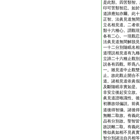
是此類。四苦類智。
印可苦類智忍。如於
道諦應知亦爾。此十
正智。法眞見道無間
立名相見道。二者依
類十六種心。謂觀現
各有二心。一現觀忍
法眞見道無間解脱見
一十二分別隨眠名相
道理説相見道有九種
立諦二十六種止觀別
説各有四觀。即爲八
一。雖見道中止觀雙
止。故此觀止開合不
道。諸相見道依眞假
及斷隨眠非實如是。
非安立後起安立故。
眞見道證唯識性。後
初勝故頌偏説。前眞
道後得智攝。諸後得
無離二取故。有義此
品有分別故。聖智皆
故説離二取。有義此
惟似眞如相不見眞實
智分別諸法自共相等