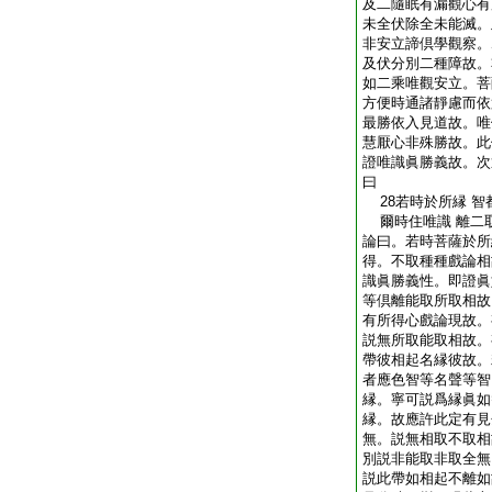
及二隨眠有漏觀心有
未全伏除全未能滅。
非安立諦倶學觀察。
及伏分別二種障故。
如二乘唯觀安立。菩
方便時通諸靜慮而依
最勝依入見道故。唯
慧厭心非殊勝故。此
證唯識眞勝義故。次
曰
28若時於所縁 智
爾時住唯識 離二
論曰。若時菩薩於所
得。不取種種戲論相
識眞勝義性。即證眞
等倶離能取所取相故
有所得心戲論現故。
説無所取能取相故。
帶彼相起名縁彼故。
者應色智等名聲等智
縁。寧可説爲縁眞如
縁。故應許此定有見
無。説無相取不取相
別説非能取非取全無
説此帶如相起不離如