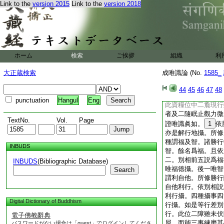
Link to the
version 2015
Link to the
version 2018
故。體雖無異而用有
用有勝有劣斷
4
惑
中是異熟生。非餘三
非覆所知障菩提故。
説。若望菩薩亦是有
等如何此種契經説爲
ホーム
検索
ご挨拶
組織
利
總名無明。非無見等
欲色有愛四住地名。
大正蔵検索
成唯識論 (No.
1585_
是二障分別起者見所
二斷攝。乘但能斷煩
44
45
46
47
48
種唯聖道。能伏二現
punctuation
Hangul
Eng
此資糧位中二麁現行
者及二隨眠止觀力微
TextNo.
Vol.
Page
證唯識眞如。
1
依
亦是解行地攝。所修
種謂福及智。諸勝行
INBUDS
智。餘名爲福。且依
二。別相前五説爲福
INBUDS
(Bibliographic Database)
唯福徳攝。後一唯智
Search
謂利自他。所修勝行
自他利行。依別相説
利行攝。四種攝事四
Digital Dictionary of Buddhism
行攝。如是等行差別
行。此位二障雖未伏
電子佛教辭典
屈。而能三事練磨其
パスワードがない場合は「guest」でログインしてくださ