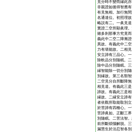
見分時不變而縁此亦
非親證如後得智應有
有見無相。加行無間
名通達位。初照理故
略説有二。一眞見道
實證二空所顯眞理。
雖多刹那事方究竟而
義此中二空二障漸證
異故。有義此中二空
力有堪能故。二相見
安立諦有三品心。一
除軟品分別隨眠。二
除中品分別隨眠。三
縁智能除一切分別隨
別縁故。第三名類智
二空見分自所斷障無
相見道。有義此三是
諦故。有義此三是相
縁故。二縁安立諦有
者依觀所取能取別立
於苦諦有四種心。一
苦諦眞如。正斷三界
別隨眠。二苦法智。
前所斷煩惱解脱。三
漏慧生於法忍智各別