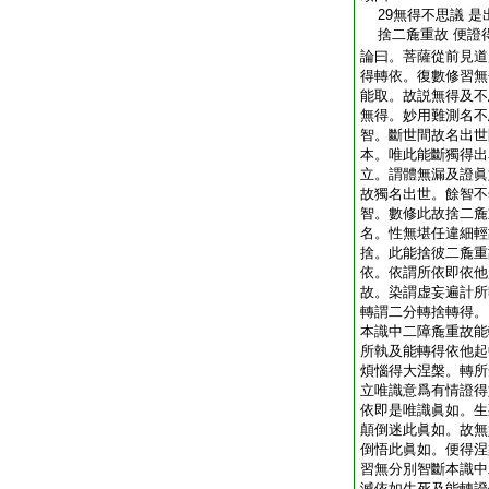
29無得不思議 是
捨二麁重故 便證
論曰。菩薩從前見道
得轉依。復數修習無
能取。故説無得及不
無得。妙用難測名不
智。斷世間故名出世
本。唯此能斷獨得出
立。謂體無漏及證眞
故獨名出世。餘智不
智。數修此故捨二麁
名。性無堪任違細輕
捨。此能捨彼二麁重
依。依謂所依即依他
故。染謂虚妄遍計所
轉謂二分轉捨轉得。
本識中二障麁重故能
所執及能轉得依他起
煩惱得大涅槃。轉所
立唯識意爲有情證得
依即是唯識眞如。生
顛倒迷此眞如。故無
倒悟此眞如。便得涅
習無分別智斷本識中
滅依如生死及能轉證