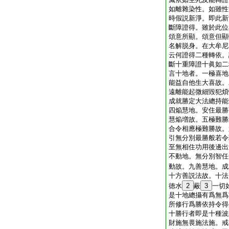
如離雜染性。如雖性
時假説新淨。即此新
斷障證得。雖於此位
頌意所顯。頌意但顯
名解脱身。在大牟尼
云何證得二種轉依。
斷十重障證十眞如二
言十地者。一極喜地
能益自他生大喜故。
遠離能起微細毀犯煩
成就勝定大法總持能
四焔慧地。安住最勝
慧焔増故。五極難勝
合令相應極難勝故。
引無分別最勝般若令
至無相住功用後邊出
不動地。無分別智任
動故。九善慧地。成
十方善説法故。十法
徳水
2
蔽
3
一切
是十地總攝有爲無爲
所修行爲勝依持令得
十勝行者即是十種波
財施無畏施法施。戒