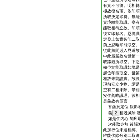
有實不可得。明相轉
極故復名頂。依印順
所取決定印持。無能
實境離能取識。寧有
能取相待立故。印順
後立印順名。忍境識
定發上如實智印二取
前上忍唯印能取空。
從此無間必入見道故
中此最勝故名世第一
取識觀所取空。下忍
轉位於能取識如境是
起位印能取空。世第
相故未能證實。故説
現前安立少物。謂是
空有二相未除。帶相
安住眞唯識理。彼相
是義故有頌言
菩薩於定位 觀影
義
2
相既滅除 
如是住内心 知所
次能取亦無 後觸
此加行位未遣相縛。
唯能伏除分別二取違