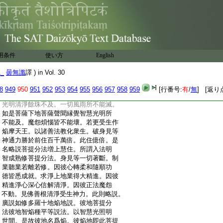
:
如來家。逮得自法一切種觀爲増上已修
:
念處等三十七菩提分法如修多羅説修集
:
彼法故離身見等。隨界入微細愛著畢竟
:
不行。如來不稱歎業一切不行所稱歎者。
:
一切隨順如如眞實。心轉柔軟修種種行。
:
其心快淨。知恩報恩等隨順功徳種種淨
用条件
使い方
English
:
法。皆悉成就。求淨上地業得大精進。因彼
:
精進淨心深心信解滿足。因彼正法外道
1_
曇無讖
譯 ) in Vol. 30
:
魔怨不能傾動。見佛善根清淨如前説。譬
:
如眞金爲莊嚴具餘金不及。菩薩善根亦
8
949
950
951
952
953
954
955
956
957
958
959
[行番号:
有
/
無
] [返り
:
復如是。勝餘下地菩薩功徳。如育多摩尼
:
光明清淨餘珠不及。一切風雨所不能滅。
:
如是菩薩下地菩薩聲聞縁覺智慧光明所
:
不能及。魔怨煩惱皆不能壞。若更受生作
:
焔摩天王。以諸善法教化衆生。破身見等
:
神通力勝於前住百千萬倍。此住億倍。是
:
名略説菩提分法増上慧住。所謂入法明
:
智成熟修菩提分法。身見等一切著斷。制
:
業聽業若離若修。因彼心轉柔和隨順功
:
徳皆悉成就。求淨上地業得大精進。因彼
:
精進淨心深心信解清淨。因彼正法魔怨
:
不動。見佛善根清淨受生神力。此則略説。
:
廣説如修多羅十地焔地説。彼地菩提分
:
法彼地智焔種平等説法。以智慧光照明
:
世間。是故彼地名爲焔。彼焔地即此菩提