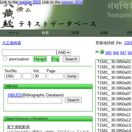
Link to the
version 2015
Link to the
version 2018
T1581_.30.0949c19
T1581_.30.0949c20
T1581_.30.0949c21
T1581_.30.0949c22
T1581_.30.0949c23
T1581_.30.0949c24
ホーム
検索
ご挨拶
組織
利
T1581_.30.0949c25
T1581_.30.0949c26
大正蔵検索
菩薩地持經 (No.
158
T1581_.30.0949c27
T1581_.30.0949c28
945
946
947
94
T1581_.30.0949c29
punctuation
Hangul
Eng
T1581_.30.0950a01
T1581_.30.0950a02
TextNo.
Vol.
Page
T1581_.30.0950a03
T1581_.30.0950a04
T1581_.30.0950a05
INBUDS
T1581_.30.0950a06
T1581_.30.0950a07
INBUDS
(Bibliographic Database)
T1581_.30.0950a08
Search
T1581_.30.0950a09
T1581_.30.0950a10
T1581_.30.0950a11
Digital Dictionary of Buddhism
T1581_.30.0950a12
T1581_.30.0950a13
電子佛教辭典
T1581_.30.0950a14
パスワードがない場合は「guest」でログインしてくださ