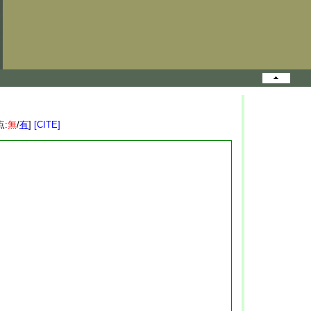
点:
無
/
有
]
[CITE]