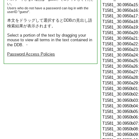
い。
T1581_.30.0950a15
Users who do not have a password can log in with the
T1581_.30.0950a16
userID "guest".
T1581_.30.0950a17
本文をドラッグして選択するとDDBの見出し語
T1581_.30.0950a18
検索結果が表示されます。
T1581_.30.0950a19
T1581_.30.0950a20
Select a portion of the text by dragging your
T1581_.30.0950a21
mouse to view all terms in the text contained in
T1581_.30.0950a22
the DDB. ・
T1581_.30.0950a23
Password Access Policies
T1581_.30.0950a24
T1581_.30.0950a25
T1581_.30.0950a26
T1581_.30.0950a27
T1581_.30.0950a28
T1581_.30.0950a29
T1581_.30.0950b01
T1581_.30.0950b02
T1581_.30.0950b03
T1581_.30.0950b04
T1581_.30.0950b05
T1581_.30.0950b06
T1581_.30.0950b07
T1581_.30.0950b08
T1581_.30.0950b09