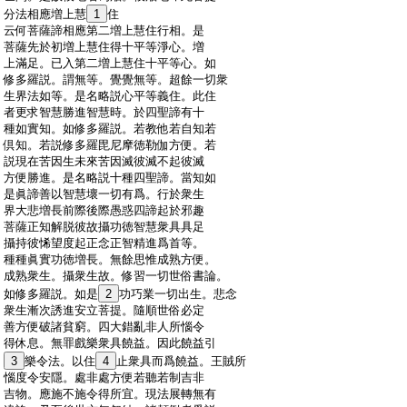
:
分法相應増上慧
1
住
:
云何菩薩諦相應第二増上慧住行相。是
:
菩薩先於初増上慧住得十平等淨心。増
:
上滿足。已入第二増上慧住十平等心。如
:
修多羅説。謂無等。覺覺無等。超餘一切衆
:
生界法如等。是名略説心平等義住。此住
:
者更求智慧勝進智慧時。於四聖諦有十
:
種如實知。如修多羅説。若教他若自知若
:
倶知。若説修多羅毘尼摩徳勒伽方便。若
:
説現在苦因生未來苦因滅彼滅不起彼滅
:
方便勝進。是名略説十種四聖諦。當知如
:
是眞諦善以智慧壞一切有爲。行於衆生
:
界大悲増長前際後際愚惑四諦起於邪趣
:
菩薩正知解脱彼故攝功徳智慧衆具具足
:
攝持彼悕望度起正念正智精進爲首等。
:
種種眞實功徳増長。無餘思惟成熟方便。
:
成熟衆生。攝衆生故。修習一切世俗書論。
:
如修多羅説。如是
2
功巧業一切出生。悲念
:
衆生漸次誘進安立菩提。隨順世俗必定
:
善方便破諸貧窮。四大錯亂非人所惱令
:
得休息。無罪戲樂衆具饒益。因此饒益引
:
3
樂令法。以住
4
止衆具而爲饒益。王賊所
:
惱度令安隱。處非處方便若聽若制吉非
:
吉物。應施不施令得所宜。現法展轉無有