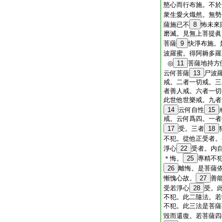
愍心而行布施。不於
衆生愛火熾然。無勢
薩施已不
8
怖未來
磨滅。見無上菩提眞
菩薩
9
快淨布施。
波羅蜜。得阿耨多羅
◎
11
菩薩地持方
云何菩薩
13
尸波
戒。二者一切戒。三
者善人戒。六者一切
此世他世樂戒。九者
14
云何自性
15
戒。云何爲四。一者
17
受。三者
18
不犯。從他正受者。
淨心
22
受者。内
＊悔。
25
專精不
26
離悔。是菩薩
慚愧心故。
27
善
受若淨心
28
受。
不犯。此二隨法。若
不犯。此三法是菩薩
毀而還復。若菩薩四