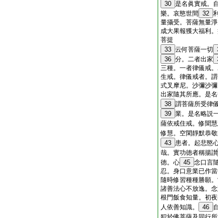
30
是名眞實戒。
樂。哀愍世間
32
量攝受。菩薩無量淨
成大果報獲大福利。
菩提
33
云何菩薩一切
36
分。二者出家
三種。一者律儀戒。
生戒。律儀戒者。謂
式叉摩尼。沙彌沙彌
出家隨其所應。是名
38
謂菩薩所受律
39
業。是名略説
薩依戒住戒。修聞慧
修慧。空閑靜默恭敬
43
患者。起悲愍
哉。實功徳者稱揚讃
徳。心
45
念口言
忍。身口意業已作當
隨時修習種種勝願。
諸善法心不放逸。念
根門飯食知量。初夜
人依善知識。
46
犯於佛菩薩及同行所