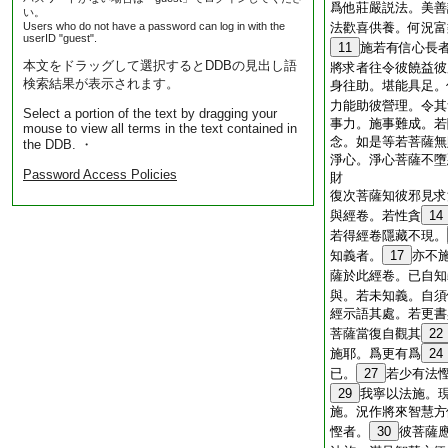
爲他莊嚴説法。美善
い。
Users who do not have a password can log in with the
法歡喜供養。何況富
userID "guest".
11
施若有信心長
本文をドラッグして選択するとDDBの見出し語
將求者往令彼饒益彼
検索結果が表示されます。
身往助。堪能具足。
力能助彼營理。令其
Select a portion of the text by dragging your
事力。施事難成。若
mouse to view all terms in the text contained in
念。如是等若菩薩無
the DDB. ・
淨心。淨心菩薩不墮
Password Access Policies
財
復次菩薩知彼邪見求
與經卷。若性貪
14
若得經卷隱藏不現。
知義者。
17
亦不
薩於此經卷。已自知
與。若未知義。自須
經示語其處。若更書
菩薩當復自觀其
22
施耶。爲更有爲
24
已。
27
若少有法
29
我寧以法施。
施。況作將來智慧方
慳者。
30
彼菩薩