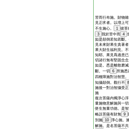
苦而行布施。財物雖
見正求者。以増上可
不生施心。
1
彼菩
3
我於苦中而
4
如是顛倒若知若斷。
見未來財果生貪著者
果大財生福利見。不
知耶。果見爲過患已
切諸行無有堅固念念
如是。悉是離散磨滅
斷。一切
6
所施悉
四種障施對治智慧。
知攝顛倒。觀行不
施後一對治智攝受正
施
復次菩薩内獨淨心淳
量施物意解施與一切
便生無量功徳。是智
略説菩薩有財無
9
別施
10
淨心施。
解施。是名菩薩不共