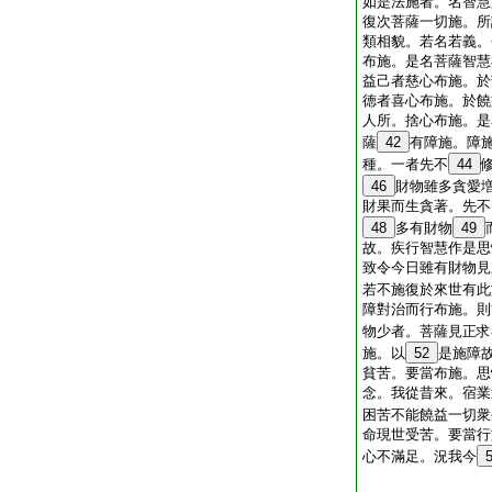
如是法施者。名智慧
復次菩薩一切施。所
類相貌。若名若義。
布施。是名菩薩智慧
益己者慈心布施。於
徳者喜心布施。於饒
人所。捨心布施。是
薩
42
有障施。障
種。一者先不
44
46
財物雖多貪愛
財果而生貪著。先不
48
多有財物
49
故。疾行智慧作是思
致令今日雖有財物見
若不施復於來世有此
障對治而行布施。則
物少者。菩薩見正求
施。以
52
是施障
貧苦。要當布施。思
念。我從昔來。宿業
困苦不能饒益一切衆
命現世受苦。要當行
心不滿足。況我今