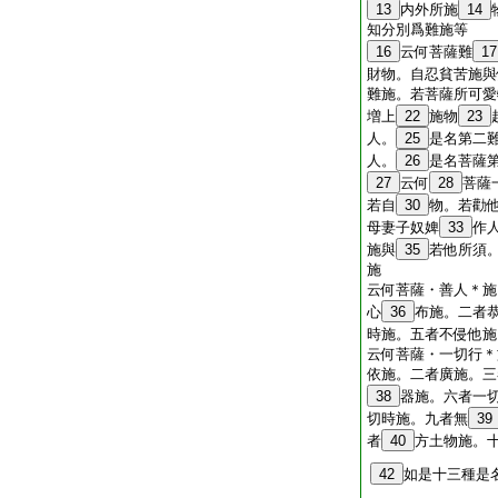
13
内外所施
14
知分別爲難施等
16
云何菩薩難
17
財物。自忍貧苦施與
難施。若菩薩所可愛
増上
22
施物
23
人。
25
是名第二
人。
26
是名菩薩
27
云何
28
菩薩
若自
30
物。若勸
母妻子奴婢
33
作
施與
35
若他所須
施
云何菩薩・善人＊施
心
36
布施。二者
時施。五者不侵他施
云何菩薩・一切行＊
依施。二者廣施。三
38
器施。六者一
切時施。九者無
39
者
40
方土物施。
42
如是十三種是