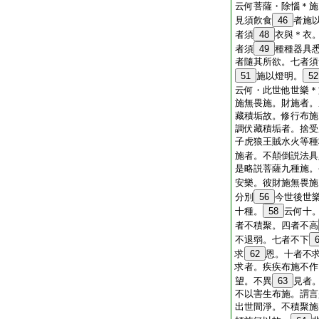
云何菩薩・除惱＊施
見須飮食
46
者施
者須
48
衣與＊衣
者須
49
種種器具
者隨其所欲。七者須
51
施以燈明。
52
云何・此世他世樂＊
施無畏施。財施者。
藏積垢故。修行布施
調伏藏積垢者。捨受
子虎狼王賊水火等種
施者。不顛倒説法具
是略説菩薩九種施。
安樂。彼財施無畏施
分別
56
今世後世
十種。
58
云何十
者不積聚。四者不高
不退弱。七者不下
求
62
恩。十者不
求者。疾疾布施不作
望。不異
63
見者
不以害生布施。謂言
出世間淨。不積聚施