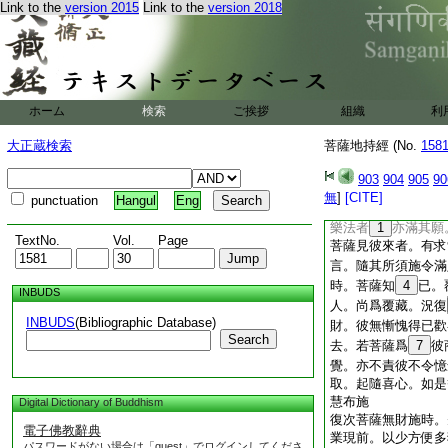
Link to the
version 2015
Link to the
version 2018
弟子淨修梵行。受性
不具擁其施心。菩薩
61
施作福。捨
62
如是菩薩功徳更増。
ホーム
検索
ご挨拶
組織
利
大正蔵検索
菩薩地持經 (No.
158
903
904
905
90
無
]
[CITE]
punctuation
Hangul
Eng
樂法者
1
亦滿其願
TextNo.
Vol.
Page
菩薩見彼來者。有求
言。隨其所須施令滿
時。菩薩知
4
已。
INBUDS
人。尚爲覆藏。況復
INBUDS
(Bibliographic Database)
財。彼無慚愧得已歡
Search
去。若菩薩爲
7
彼
覺。亦不責彼不令憶
取。起隨喜心。如是
慧布施
Digital Dictionary of Buddhism
復次菩薩無財施時。
電子佛教辭典
業現前。以少方便多
パスワードがない場合は「guest」でログインしてくださ