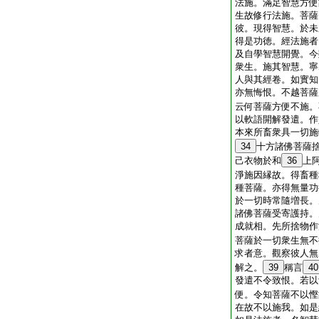
法施。滿足智慧方便
生故修行法施。菩薩
彼。現得智慧。於未
得是功徳。經法施者
及自學智慧開覺。今
衆生。施其智慧。寧
人與其經卷。如實知
亦無悔恨。不越菩薩
云何菩薩方便不施。
以軟語開解發遣。作
本來所畜衆具一切施
34
十方諸佛菩薩
己衣物於和
36
上
淨施因縁故。得畜種
種菩薩。亦得無量功
於一切時常隨増長。
諸佛菩薩受寄護持。
成就相。先所捨物作
菩薩於一切衆生無不
求者意。觀察彼人無
解之。
39
稱言
40
發遣不令致恨。若以
便。令知菩薩不以慳
在故不以施我。如是