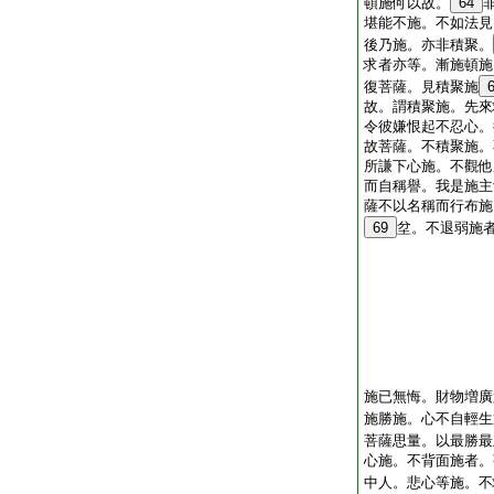
頓施何以故。
64
堪能不施。不如法見
後乃施。亦非積聚。
求者亦等。漸施頓施
復菩薩。見積聚施
故。謂積聚施。先來
令彼嫌恨起不忍心。
故菩薩。不積聚施。
所謙下心施。不觀他
而自稱譽。我是施主
薩不以名稱而行布施
69
坌。不退弱施
施已無悔。財物増廣
施勝施。心不自輕生
菩薩思量。以最勝最
心施。不背面施者。
中人。悲心等施。不