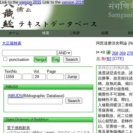
Link to the
version 2015
Link to the
version 2018
得忍位。於道
6
雜
已得無生法謂惡趣。
婁。大梵生。黄門。
修所滅惑。此無生法
無生如應得故。是故
一離凡。釋曰。若人
ホーム
検索
ご挨拶
組織
利
捨無有是處。此人於
滅。無更墮凡夫位義
大正蔵検索
阿毘達磨倶舍釋論 (N
刹那中。必證苦諦故
中上三品。即成三性
268
269
270
中偈曰。轉弟子性二
点:
無
/
有
]
[CITE]
punctuation
Hangul
Eng
善根。從聲聞性生起
若得忍已則無此義。
TextNo.
Vol.
Page
過度諸惡道生故。諸
自勝事。故意能往諸
轉。故無此義。偈曰
INBUDS
轉三決擇分能善根。
獨覺性不可迴轉。何
INBUDS
(Bibliographic Database)
餘轉性不遮。釋曰。
Search
入修觀得暖頂二善根
菩薩善根。何以故。
願修觀故。此二位雖
Digital Dictionary of Buddhism
以心願堅故。若轉作
曰。至覺彼一坐。後
電子佛教辭典
尊及犀角喩佛此二人
パスワードがない場合は「guest」でログインしてくださ