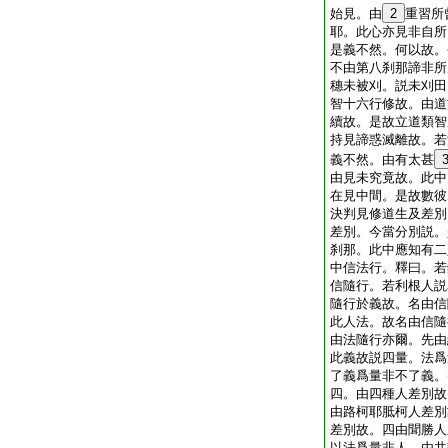
始見。由
2
重習所
耶。此心亦見非自所
是義不然。何以故。
不由第八刹那諦非所
穗未被刈。説未刈田
智十六行修故。由道
續故。是故立道類智
持見諦惑滅離故。若
義不然。由有太甚
由見未究竟故。此中
在見中間。是故數彼
決判見修道生及差別
差別。今當分別説。
刹那。此中應知有二
中信法行。釋曰。若
信隨行。若利根人説
隨行於義故。名由信
此人法。故名由信隨
由法隨行亦爾。先由
此義故説四量。法爲
了義爲量非不了義。
四。由四種人差別故
由路柯耶胝柯人差別
差別故。四由聞勝人
以法爲量非人。由共