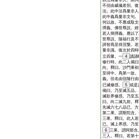
不但由威儀差別。復
法。此中法爲量非人
此中義爲量非文句。
何以故。不應成取文
擇義。佛世尊説。經
若人簡擇義。應以了
世尊説。隨福行及不
諦智爲至得涅槃。若
量非識。復次於四時
立四量。一
4
讀誦
修行時。此二人偈曰
向。釋曰。沙門果初
至得中。爲第一故。
義。但名由信隨行由
已滅修惑。
5
或是
偈曰。乃至滅五品。
滅欲界修惑。乃至五
曰。向二滅九前。釋
先滅六七八品已。方
第二果。謂斯陀含。
三果。釋曰。此人若
已。滅上界惑。乃至
6
三果。謂阿那含
三人。釋曰。若第十