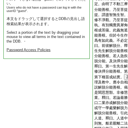
い。
定。由明了不動三摩
Users who do not have a password can log in with the
分能善根。乃至菩提
userID "guest".
提。謂盡智無生智。
本文をドラッグして選択するとDDBの見出し語
修不淨觀。乃至菩提
検索結果が表示されます。
執。有別獨覺異犀角
根成菩薩。此義無遮
Select a portion of the text by dragging your
能善根。但於今生作
mouse to view all terms in the text contained in
爲有如此義。不必定
the DDB. ・
曰。前彼解脱分。釋
Password Access Policies
生先生解脱分能善根
分能善根。若人急疾
脱分能。及決擇分能
釋曰。第一生先生解
修決擇分能善根。第
第下種苗成結實。
理及教中。應令自相
説解脱分能善根。偈
是聞思慧類。非修慧
業。釋曰。若論最勝
口二業亦成解脱分能
或守一學處樂解脱力
解脱分能善根。引此
人道。釋曰。人道中
則無。般若厭離二法