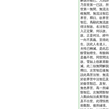
解脱分能已。入四諦
乃至世第一已説。所
世第一無間。無流法
根無間。無流法智忍
界苦。釋曰。欲界苦
智忍。爲顯此無流故
得法智故。名法智忍
入正定聚。何以故。
故。正是何法。經中
一向不異義。至得此
生。説此人名道人。
夫性已轉滅。是此忍
餘譬如燈生。有餘師
是義不然。同世間法
故。譬如上怨家肩殺
滅。此二似無間解脱
釋曰。次苦智忍後無
説此爲苦法智。無流
於欲界苦中法智忍及
於餘苦類忍。及智。
無色界苦。爲一所縁
類智忍。次無間類智
入觀由知法眞實理故
及不出世。此理恒然
前觀類。後所縁境。