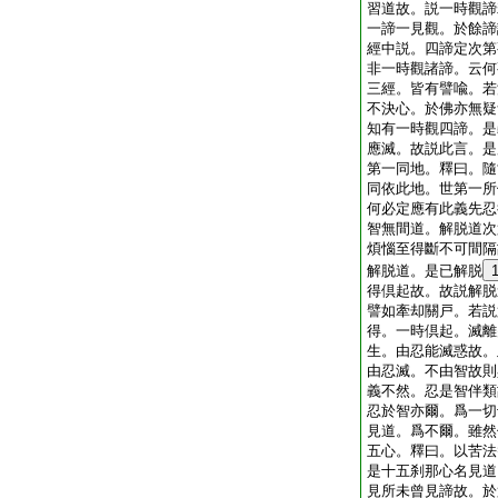
習道故。説一時觀諦
一諦一見觀。於餘諦
經中説。四諦定次第
非一時觀諸諦。云何
三經。皆有譬喩。若
不決心。於佛亦無疑
知有一時觀四諦。是
應滅。故説此言。是
第一同地。釋曰。隨
同依此地。世第一所
何必定應有此義先忍
智無間道。解脱道次
煩惱至得斷不可間隔
解脱道。是已解脱
得倶起故。故説解脱
譬如牽却關戸。若説
得。一時倶起。滅離
生。由忍能滅惑故。
由忍滅。不由智故則
義不然。忍是智伴類
忍於智亦爾。爲一切
見道。爲不爾。雖然
五心。釋曰。以苦法
是十五刹那心名見道
見所未曾見諦故。於