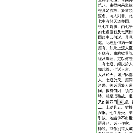
第八。由得向果道故
證具足流故。於道類
洹名。向人則非。此
七中有於天道亦爾。
説七生爲勝。由七平
如七處勝智及七葉樹
爾經中云何説。具見
處。此經意但約一道
應有。如此上流人至
不應有。由約欲界説
經及道理。定以何證
二有七返。經説於人
知此義。七返人道。
人及於天。迦尸比部
人。七返於天。應同
洹果。後必還於人道
爾。復有何因。須陀
時。相續成熟故。道
又如第四日
4
虐。
二。上結具五。雖於
涅槃。七生應受。業
引故。若諸佛不出世
羅漢已。必不住家。
師説。或作別道人威