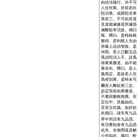
由信法隨行。亦不可
人住何果。於前若向
陀洹果。或斯陀含果
異前三。不可由見道
見道能滅修道所滅惑
滅離欲有頂故。偈曰
根。釋曰。是時鈍根
樂得。若利根人先由
得最上品信智故。是
何因。若人已斷五品
爲須陀洹人不。説爲
得果果勝道。由不能
果非向。釋曰。若人
義爲定。是故若人住
爲得別果。是時未可
爾若人離欲第三定。
必定現前由果勝道。
不應與樂根相應。安
定位中。其義如此。
且安立此義。如於欲
此偈曰。諸失有九品
界中所説有九品惑。
有頂應知各有九品惑
此失。名無間道及解
云何如此。偈曰。軟