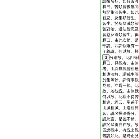
説後名類。如於苦有
釋曰。苦類智後無間
無間集法智生。如此
智忍。及集類智生。
智生。於所餘滅類智
苦對治。道法智忍及
智忍及道類智生。偈
釋曰。由此次第。是
部説。四諦觀唯有一
了義説。何以故。於
3
分別故。此四諦
釋曰。見觀者。由無
者。由與無流智相應
相應法故。謂戒生等
於集等餘。諦有事觀
見觀。立爲一觀。此
故。若彼説。由無我
何以故。此觀不從苦
相違。經云。聖弟子
由滅相滅。由道相簡
智。説名擇法覺分。
説此言。是義不然。
諦於餘得自在故。故
四諦觀中。有説出觀
若説如此。是時正見