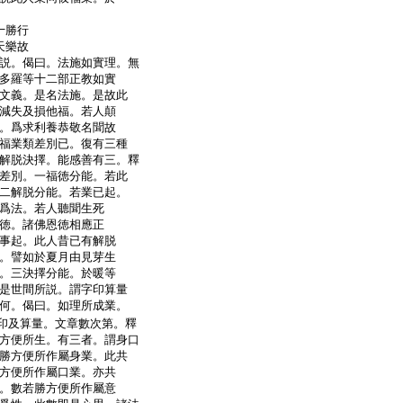
十勝行
天樂故
説。偈曰。法施如實理。無
多羅等十二部正教如實
文義。是名法施。是故此
減失及損他福。若人顛
。爲求利養恭敬名聞故
福業類差別已。復有三種
解脱決擇。能感善有三。釋
差別。一福徳分能。若此
二解脱分能。若業已起。
爲法。若人聽聞生死
徳。諸佛恩徳相應正
事起。此人昔已有解脱
。譬如於夏月由見芽生
。三決擇分能。於暖等
是世間所説。謂字印算量
何。偈曰。如理所成業。
印及算量。文章數次第。釋
方便所生。有三者。謂身口
勝方便所作屬身業。此共
方便所作屬口業。亦共
。數若勝方便所作屬意