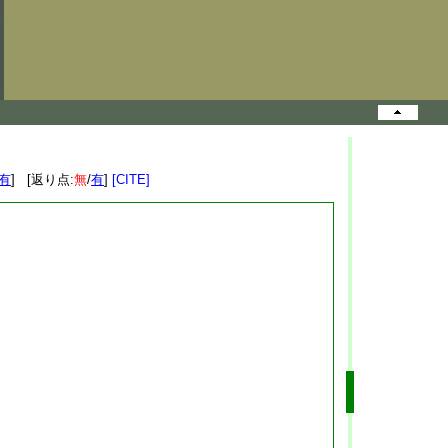
有
] [返り点:
無
/
有
]
[CITE]