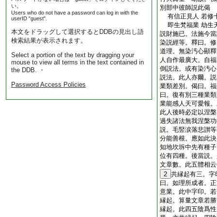
い。
別部中彼師説此偈
Users who do not have a password can log in with the
有信正見人 若修
userID "guest".
即生梵福業 劫生
本文をドラッグして選択するとDDBの見出し語
説財施已。法施今當
検索結果が表示されます。
染説經等。釋曰。修
道理。無染汚心顯釋
Select a portion of the text by dragging your
人自作最廣大。自福
mouse to view all terms in the text contained in
倒説法。或有染汚心
the DDB. ・
説法。此人亦爾。説
Password Access Policies
業類差別。偈曰。福
曰。復有別三種業類
業能感人天可愛報。
此人後時必定以涅槃
過失諸法無我涅槃功
説。毛竪涙落悲讃等
分能善根。應如此決
知地坎坼中先有種子
位有四種。後當説。
文章數。此五體相云
2
共縁起有三。字
曰。如理所成者。正
意業。此中字印。若
縁起。算量文章若勝
縁起。此四五陰爲性