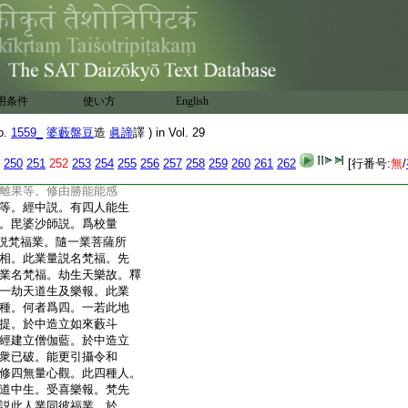
死樂具及他恭敬利養好
分戒。謂能引解脱。有正
出離所得。四無流戒。能對
。説戒性已。修性福業類
地善業修。釋曰。寂靜者何
倶起。云何説此法名修。
用条件
使い方
English
曰。云何薫習。此寂靜地
能令心與徳成一性故。
o.
1559_
婆藪盤豆
造
眞諦
譯 ) in Vol. 29
花熏麻。前已説。此施以
云何。偈曰。由勝戒感天。
250
251
252
253
254
255
256
257
258
259
260
261
262
[行番号:
無
/
施亦能感天道。戒由勝能
離果等。修由勝能能感
等。經中説。有四人能生
。毘婆沙師説。爲校量
説梵福業。隨一業菩薩所
相。此業量説名梵福。先
業名梵福。劫生天樂故。釋
一劫天道生及樂報。此業
種。何者爲四。一若此地
提。於中造立如來藪斗
經建立僧伽藍。於中造立
衆已破。能更引攝令和
修四無量心觀。此四種人。
道中生。受喜樂報。梵先
説此人業同彼福業。於