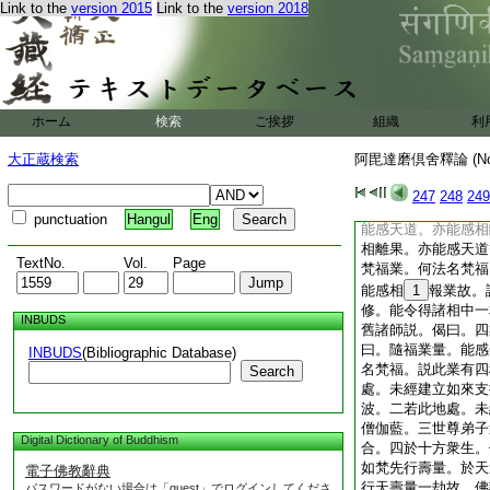
Link to the
version 2015
Link to the
version 2018
得。二望得戒。謂生
名貪欲所得。三順覺
見人。厭患生死。求
治諸惑。是無垢清淨
今當説。偈曰。寂靜
法。業與定地自性法
ホーム
検索
ご挨拶
組織
利
偈曰。能薫心故。釋
善業最極能薫習心。
大正蔵検索
阿毘達磨倶舍釋論 (N
及相續亦爾。譬如以
大富樂爲果報。戒修
247
248
249
修感相離果。釋曰。
punctuation
Hangul
Eng
能感天道。亦能感相
相離果。亦能感天道
TextNo.
Vol.
Page
梵福業。何法名梵福
能感相
1
報業故。
修。能令得諸相中一
INBUDS
舊諸師説。偈曰。四
曰。隨福業量。能感
INBUDS
(Bibliographic Database)
名梵福。説此業有四
Search
處。未經建立如來支
波。二若此地處。未
僧伽藍。三世尊弟子
Digital Dictionary of Buddhism
合。四於十方衆生。
如梵先行壽量。於天
電子佛教辭典
行天壽量一劫故。佛
パスワードがない場合は「guest」でログインしてくださ