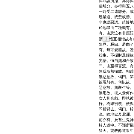
與非護所攝。亦得與
遠離分。亦得與五八
一時受二遠離分。或
幾業道。或惡或善。
非應語惡語。瞋於地
於地獄由二種義有。
有。由悲泣有非應語
續
1
惱互相憎故有
邪見。釋曰。若由至
有。無可愛塵故。證
殺生。不攝財及婦故
妄語。恒自無和合故
曰。由至得言流。貪
無我所無攝故。相續
無惡意故。偈曰。第
彼現前有。何以故。
惡意故。無殺生等。
無用故。彼人云何作
女人和合戲。即執彼
行。樹即密覆。便與
即相背去。偈曰。於
流。除地獄及北洲。
前亦有。於畜生鬼神
於人道中。不護所攝
餘天。能殺餘道衆生