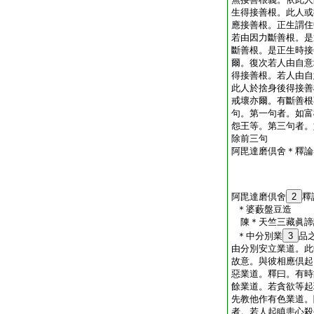
生得接善根。此人或
應接善根。正生謂住
若由因力斷善根。是
斷善根。是正生時接
爾。復次若人由自意
得接善根。若人由自
此人於捨身後得接善
戒壞亦爾。有斷善根
句。第一句者。如富
怨王等。第三句者。
除前三句
阿毘達磨倶舍＊釋論
阿毘達磨倶舍
2
釋
＊婆藪盤豆造
陳＊天竺三藏眞
＊中分別業
3
品
由分別安立業道。此
故意。與彼相應倶起
惡業道。釋曰。有時
餘業道。若貪欲等起
先教他作有色業道。
者。若人起瞋恚心殺