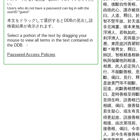
い。
根。後斷自性善根。
Users who do not have a password can log in with the
由捨此心。護亦被捨
userID "guest".
曰。人道。釋曰。於
本文をドラッグして選択するとDDBの見出し語
智不堅牢故。於天道
検索結果が表示されます。
非北鳩婁。彼本來無
浮洲人。若執如此。
Select a portion of the text by dragging your
剡浮洲人。若與最少
mouse to view all terms in the text contained in
應。東毘提訶西瞿耶
the DDB. ・
斷＊唯男女。釋曰。
Password Access Policies
師説。智根精進根昧
執與伽蘭他則相違。
相應。此人必定與八
行。不能斷善根。意
斷。偈曰。見行。釋
是故黄門等不能斷。
惡道。此斷善根體相
曰。是時善根至得斷
至得生時。説善根已
相續。偈曰。接善疑
若生疑心。或生有見
得更起故。説接善根
相接。由次第現前。
接善根。偈曰。今非
人。於今生有接善根
無接善根義。依此人