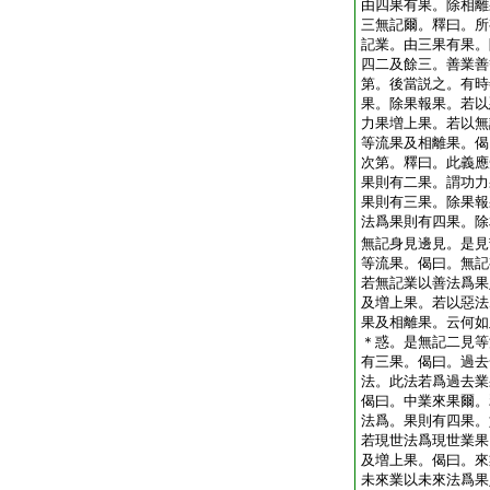
由四果有果。除相離
三無記爾。釋曰。所
記業。由三果有果。
四二及餘三。善業善
第。後當説之。有時
果。除果報果。若以
力果増上果。若以無
等流果及相離果。偈
次第。釋曰。此義應
果則有二果。謂功力
果則有三果。除果報
法爲果則有四果。除
無記身見邊見。是見
等流果。偈曰。無記
若無記業以善法爲果
及増上果。若以惡法
果及相離果。云何如
＊惑。是無記二見等
有三果。偈曰。過去
法。此法若爲過去業
偈曰。中業來果爾。
法爲。果則有四果。
若現世法爲現世業果
及増上果。偈曰。來
未來業以未來法爲果