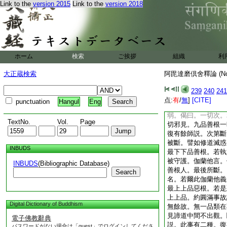
Link to the
version 2015
Link to the
version 2018
説國土爲劫所燒。何
界生得善。釋曰。＊
無色界善根不相應故
何。將彼論云。＊唯
根。上界善根至得。
由令相續非彼器故。
ホーム
検索
ご挨拶
組織
利
一切加行得善已退失
縁何境界。偈曰。謂
大正蔵検索
阿毘達磨倶舍釋論 (N
能撥因。謂無善惡行
所有果報。此二邪見
239
240
241
部師説。如此縁有流
点:
有
/
無
]
[CITE]
punctuation
Hangul
Eng
界不縁非同分界。＊
弱。偈曰。一切次。
TextNo.
Vol.
Page
切邪見。九品善根一
復有餘師説。次第斷
被斷。譬如修道滅惑
INBUDS
最下下品善根。若執
被守護。伽蘭他言。
INBUDS
(Bibliographic Database)
善根人。最後所斷。
Search
名。若爾此伽蘭他義
最上上品惡根。若是
上上品。約圓滿事故
Digital Dictionary of Buddhism
無餘故。無一品類在
見諦道中間不出觀。
電子佛教辭典
説。此事有二種。復
パスワードがない場合は「guest」でログインしてくださ