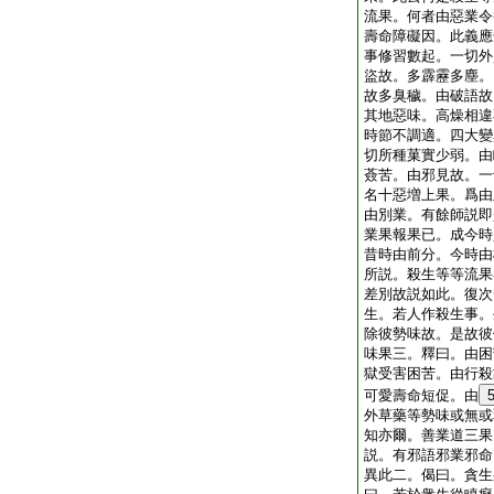
流果。何者由惡業令
壽命障礙因。此義應
事修習數起。一切外
盜故。多霹靂多塵。
故多臭穢。由破語故
其地惡味。高燥相違
時節不調適。四大變
切所種菓實少弱。由
薟苦。由邪見故。一
名十惡増上果。爲由
由別業。有餘師説即
業果報果已。成今時
昔時由前分。今時由
所説。殺生等等流果
差別故説如此。復次
生。若人作殺生事。
除彼勢味故。是故彼
味果三。釋曰。由困
獄受害困苦。由行殺
可愛壽命短促。由
外草藥等勢味或無或
知亦爾。善業道三果
説。有邪語邪業邪命
異此二。偈曰。貪生