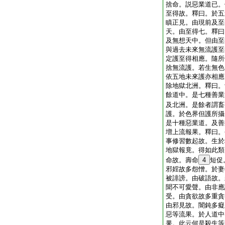
捨命。説惡業道已。
至得故。釋曰。於五
瞋正見。由現前及至
天。由至得七。釋曰
及無想天中。但由至
與過去未來無流護至
定護至得相應。隨所
捨無流護。若生無色
依五地未來護亦相應
除地獄北洲。釋曰。
餘道中。是七種善業
及北洲。是餘者謂畜
護。於色界但護所攝
是十種惡業道。及善
増上流報果。釋曰。
事修習數起故。生於
地獄報竟。得如此類
命故。壽命
4
短促
邪婬故多怨憎。於妻
被誹謗。由破語故。
聞不可愛聲。由非應
受。由貪欲故多重貪
由邪見故。闇鈍多癡
惡等流果。於人道中
果。此云何是殺生等