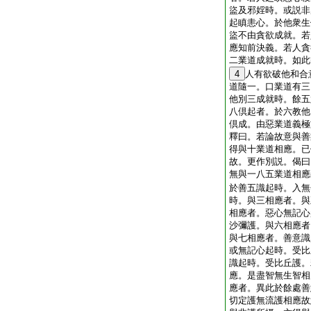
盜及邪婬時。或説非
起瞋恚心。於他衆生
盜不由貪欲成就。若
應知前決義。若人貪
二業道成就時。如此
4
人有欲破他和合
道隨一。口業道有三
他別三成就時。餘五
八倶起者。於六教他
倶成。由惡業道義極
釋曰。若論故意與善
得與十業道相應。已
故。更作別説。偈曰
無與一八五業道相應
於善五識起時。入無
時。與三相應者。與
相應者。惡心無記心
沙彌護。與六相應者
與七相應者。善意識
或無記心起時。受比
識起時。受比丘護。
應。是盡智無生智相
應者。異此於餘處善
切定護無流護相應故