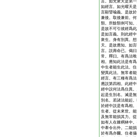
言。如梵衆天是第一
如經言。如光曜天是
言顯譬喩義。是故於
兼後。取後兼前。何
類。所餘類例可知。
是故不可引彼經爲此
是如言義。則此經中
衆生。身有別異。想
天。是故應知。如言
言。説壽命已。偈曰
常。釋曰。有爲法唯
相。應知此法是有爲
中生者能生此法。住
變異此法。無常者能
經言。有三種有爲法
應説第四相。此經中
經中説何法爲住異。
起是生別名。滅是無
別名。若諸法能起。
於經中説是有爲相。
生者。從未來世。能
及無常能損其力。從
如有人在棘稠林中。
中牽令出外。二能損
於有爲亦爾。住者攝