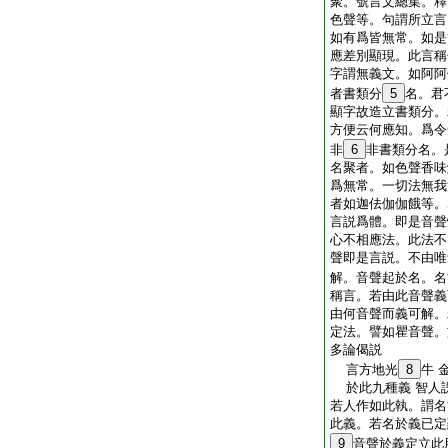
聚。號言文總集。釋
色聲等。句謂所立言
如有爲皆無常。如是
應差別顯現。此言稱
字謂無義文。如阿阿
者書類分
5
名。君
顯字故造立書類分。
方便云何應知。爲令
非
6
非書類分名。
名聚者。如色聲香味
爲無常。一切法無我
者如迦佉伽伽餓等。
言説爲體。即是音聲
心不相應法。此法不
聲即是言説。不由唯
解。音聲起於名。名
稱言。若由此音聲義
由何音聲而義可解。
定法。譬如瞿音聲。
多論偈説
言方地光
8
牛 
於此九種義 智人
若人作如此執。謂名
此義。若名於義已定
9
音聲於義定立此