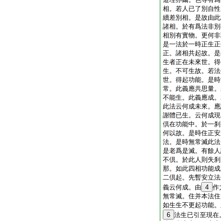
相。若人已了別自性
續差別相。是故由此
諸相。於有爲法非別
相別有實物。更何非
是一法於一時正生正
正。諸相共起故。是
生者正在未來世。得
生。不可生故。若法
世。得起功能。是時
常。此義應共思量。
不能生。此義應成。
此法云何成未來。應
謝體已生。云何成現
倶在功能中。於一刹
何以故。是時住正安
法。是時無常滅此法
是老爲是滅。有餘人
不倶。於此人則失刹
那。如此四相功能成
二倶起。先暫安立法
義云何成。由
4
作
無常滅。住并本法住
如生生不更起功能。
6
法生已引至現在