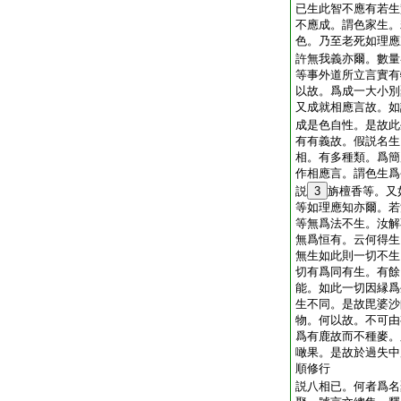
已生此智不應有若生
不應成。謂色家生。
色。乃至老死如理應
許無我義亦爾。數量
等事外道所立言實有
以故。爲成一大小別
又成就相應言故。如
成是色自性。是故此
有有義故。假説名生
相。有多種類。爲簡
作相應言。謂色生爲
説
3
旃檀香等。又
等如理應知亦爾。若
等無爲法不生。汝解
無爲恒有。云何得生
無生如此則一切不生
切有爲同有生。有餘
能。如此一切因縁爲
生不同。是故毘婆沙
物。何以故。不可由
爲有鹿故而不種麥。
噉果。是故於過失中
順修行
説八相已。何者爲名