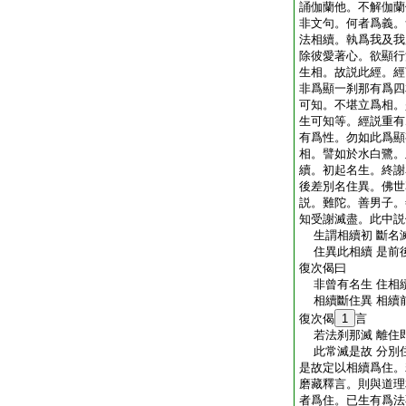
誦伽蘭他。不解伽蘭
非文句。何者爲義。
法相續。執爲我及我
除彼愛著心。欲顯行
生相。故説此經。經
非爲顯一刹那有爲四
可知。不堪立爲相。
生可知等。經説重有
有爲性。勿如此爲顯
相。譬如於水白鷺。
續。初起名生。終謝
後差別名住異。佛世
説。難陀。善男子。
知受謝滅盡。此中説
生謂相續初 斷名
住異此相續 是前
復次偈曰
非曾有名生 住相
相續斷住異 相續
復次偈
1
言
若法刹那滅 離住
此常滅是故 分別
是故定以相續爲住。
磨藏釋言。則與道理
者爲住。已生有爲法