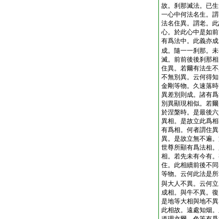
故。刹那滅法。已生
一心中何法名生。謂
法名住異。謂老。此
心。於此心中是如前
有爲法中。此義亦成
成。隨一一刹那。未
滅。前前後後刹那相
住異。若爾有法生不
不無別異。云何得知
金剛等物。久速落時
異差別則成。諸有爲
別異顯現相似。若爾
於涅槃時。是最後六
異相。是故立此爲相
有爲相。何者謂住異
異。是故立無不遍。
世尊所顯有爲法相。
相。若先未有今有。
住。此相續前後不同
等物。云何此法是所
與大人不異。云何立
成相。與牛不異。復
是地等大相與地不異
此相故。遠處知烟。
道理亦爾。色等有爲