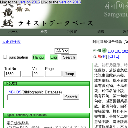
Link to the
version 2015
Link to the
version 2018
以業爲持。勿執諸識
爾此暖應以業爲持。
於無色界識應無持。
以業爲持。
4
君不
或説業爲識持。汝前
從始至終皆是果報。
ホーム
検索
ご挨拶
組織
利
爲持。我亦説此不無
壽是何法是。三界業
大正蔵検索
阿毘達磨倶舍釋論 (N
故。此聚同分。速疾
量時。是聚同分。得
180
181
182
如稻等所引熟時。又
点:
無
/
有
]
[CITE]
punctuation
Hangul
Eng
人執。有別徳名速疾
故。箭行乃至墮。時
TextNo.
Vol.
Page
無礙故。於餘處急緩
汝説由風此徳有礙。
或無墮時。風不異故
INBUDS
壽有實別物。今爲但
死。於假名論中説。
INBUDS
(Bibliographic Database)
義有四句。第一句者
Search
句者。感富樂報業盡
故。第四句者。由不
盡福業盡。於死有何
Digital Dictionary of Buddhism
盡亦爾。是故於二盡
慧論中説。爲應説壽
電子佛教辭典
彼答欲界衆生。不入
パスワードがない場合は「guest」でログインしてくださ