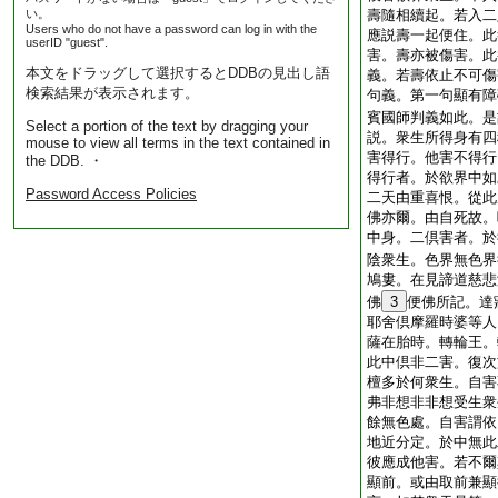
い。
壽隨相續起。若入二
Users who do not have a password can log in with the
應説壽一起便住。此
userID "guest".
害。壽亦被傷害。此
本文をドラッグして選択するとDDBの見出し語
義。若壽依止不可傷
検索結果が表示されます。
句義。第一句顯有障
賓國師判義如此。是
Select a portion of the text by dragging your
説。衆生所得身有四
mouse to view all terms in the text contained in
害得行。他害不得行
the DDB. ・
得行者。於欲界中如
Password Access Policies
二天由重喜恨。從此
佛亦爾。由自死故。
中身。二倶害者。於
陰衆生。色界無色界
鳩婁。在見諦道慈悲
佛
3
便佛所記。達
耶舍倶摩羅時婆等人
薩在胎時。轉輪王。
此中倶非二害。復次
檀多於何衆生。自害
弗非想非非想受生衆
餘無色處。自害謂依
地近分定。於中無此
彼應成他害。若不爾
顯前。或由取前兼顯