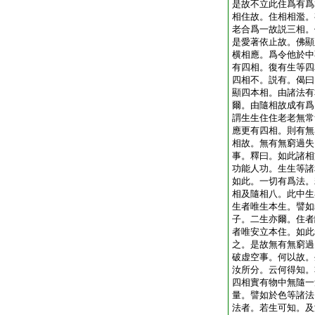
是故不立此住爲有爲
相住故。住相相濫。
老合爲一故説三相。
是愛著依止故。佛顯
横相應。爲令他於中
有四相。復有生等四
四相不。説有。偈曰
顯四本相。由諸法有
爾。由隨相故成有爲
謂生生住住老老無常
應更有四相。則有無
相故。無有無窮過失
事。釋曰。如此諸相
功能人功。生生等諸
如此。一切有爲法。
相及隨相八。此中生
生者唯生本生。譬如
子。二生亦爾。住者
者唯安立本住。如此
之。是故無有無窮過
破虚空事。何以故。
汝所分。云何得知。
四相實有物中無隨一
量。譬如於色等諸法
法者。若生可知。及