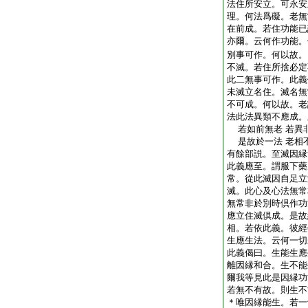
法住所安立。可永安
理。何法爲礙。老無
在前成。若住功能已
亦爾。云何作功能。
別事可作。何以故。
不滅。若住所捨必定
此二無事可作。此義
未滅立名住。滅名無
不可成。何以故。老
法此法異類不應成。
若如前無老 若異
是故於一法 老相
有餘部説。至滅因縁
此義應至。謂服下藥
常。從此滅因自足立
滅。此心及心法無常
無常非於別時倶作功
應立住滅倶成。是故
相。若依此義。彼經
生應生法。云何一切
此義偈曰。生能生應
離因縁和合。生不能
爾我等見此是因縁功
若無不有故。則生不
＊唯因縁能生。若一