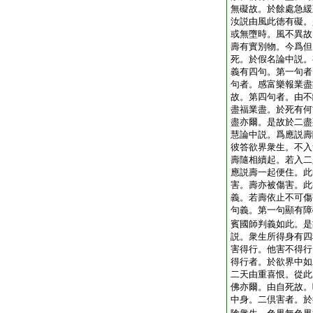
無礙故。於餘處急緩
汝説由風此徳有礙。
或無墮時。風不異故
壽有實別物。今爲但
死。於假名論中説。
義有四句。第一句者
句者。感富樂報業盡
故。第四句者。由不
盡福業盡。於死有何
盡亦爾。是故於二盡
慧論中説。爲應説壽
彼答欲界衆生。不入
壽隨相續起。若入二
應説壽一起便住。此
害。壽亦被傷害。此
義。若壽依止不可傷
句義。第一句顯有障
賓國師判義如此。是
説。衆生所得身有四
害得行。他害不得行
得行者。於欲界中如
二天由重喜恨。從此
佛亦爾。由自死故。
中身。二倶害者。於