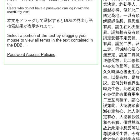
い。
第決定。約初學人。
Users who do not have a password can log in with the
超越亦得。修如此二
userID "guest".
四定爲地。一以有頂
本文をドラッグして選択するとDDBの見出し語
解脱靜住想。爲思惟
検索結果が表示されます。
有異。謂生在凡夫聖
異。謂無想有及有頂
Select a portion of the text by dragging your
謂定受報不定受報。
mouse to view all terms in the text contained in
有異。謂於二界。及
the DDB. ・
二定。同滅離心及心
Password Access Policies
無想定。説第二爲滅
逆想受故。此二修觀
中亦知他受等。但説
久久時滅心後更生心
去。以是有故。是故
説。云何於無色界生
時更生色。此色定從
心亦從此有根身更生
二更互爲種子。謂心
説如此。大徳婆須蜜
滅心定無心。此人則
定有心。大徳瞿沙説
和合有觸。佛世尊説
故於此定中想受等法
尊説縁受生愛。今有
此於無心定雖復有觸