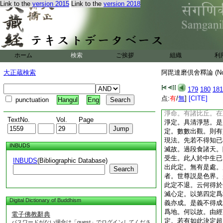
Link to the
version 2015
Link to the
version 2018
此義如前。是外國諸
別異相。偈曰。二依
想定無心定。依欲色
色界修得無色定。是
時色有不成有。此中
二有想諸天。住於不
ホーム
検索
ご挨拶
組織
利
入無心定。五無想諸
是彼有。由此文句。
大正蔵検索
阿毘達磨倶舍釋論 (N
欲色二界。此中是二
道。釋曰。此滅心定
179
180
181
經退人後方於色界修
点:
有
/
無
]
[CITE]
punctuation
Hangul
Eng
説有。若不爾。則與
淨命。有諸比丘。在
TextNo.
Vol.
Page
淨定。具清淨慧。是
定。數數出觀。則有
現法。先若不得知已
INBUDS
滅故。過段食諸天。
受生。此人於中生已
INBUDS
(Bibliographic Database)
出此定。無有是處。
Search
者。世尊説是色界。
此定不退。云何得於
滅心定。以第四定爲
Digital Dictionary of Buddhism
義亦成。是義不得成
爲地。何以故。由經
電子佛教辭典
定。若有如此決定超
パスワードがない場合は「guest」でログインしてくださ