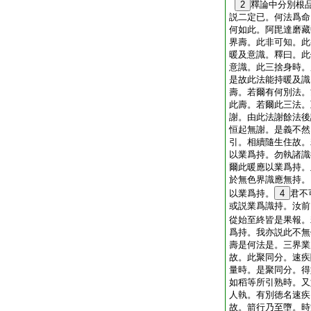
2
釋論中分別根
説二定已。何法爲命
何如此。阿毘達磨藏
界壽。此非可知。此
暖及意識。釋曰。此
意識。此三捨身時。
是故此法能持暖及識
壽。若爾有何別法。
此壽。若爾此三法。
謝。由此法謝餘法後
恒起無謝。是義不然
引。相續隨生住故。
以業爲持。勿執諸識
爾此暖應以業爲持。
於無色界識應無持。
以業爲持。
4
君不
或説業爲識持。汝前
從始至終皆是果報。
爲持。我亦説此不無
壽是何法是。三界業
故。此聚同分。速疾
量時。是聚同分。得
如稻等所引熟時。又
人執。有別徳名速疾
故。箭行乃至墮。時