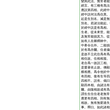
變異此法。無常者能
經言。有三種有爲法
應説第四相。此經中
經中説何法爲住異。
起是生別名。滅是無
別名。若諸法能起。
於經中説是有爲相。
生者。從未來世。能
及無常能損其力。從
如有人在棘稠林中。
中牽令出外。二能損
於有爲亦爾。住者攝
是故不立此住爲有爲
相住故。住相相濫。
老合爲一故説三相。
是愛著依止故。佛顯
横相應。爲令他於中
有四相。復有生等四
四相不。説有。偈曰
顯四本相。由諸法有
爾。由隨相故成有爲
謂生生住住老老無常
應更有四相。則有無
相故。無有無窮過失
事。釋曰。如此諸相