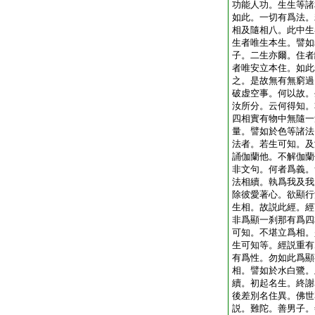
功能人功。生生等諸
如此。一切有爲法。
相及隨相八。此中生
生者唯生本生。譬如
子。二生亦爾。住者
者唯安立本住。如此
之。是故無有無窮過
破虚空事。何以故。
汝所分。云何得知。
四相實有物中無隨一
量。譬如於色等諸法
法者。若生可知。及
誦伽蘭他。不解伽蘭
非文句。何者爲義。
法相續。執爲我及我
除彼愛著心。欲顯行
生相。故説此經。經
非爲顯一刹那有爲四
可知。不堪立爲相。
生可知等。經説重有
有爲性。勿如此爲顯
相。譬如於水白鷺。
續。初起名生。終謝
後差別名住異。佛世
説。難陀。善男子。