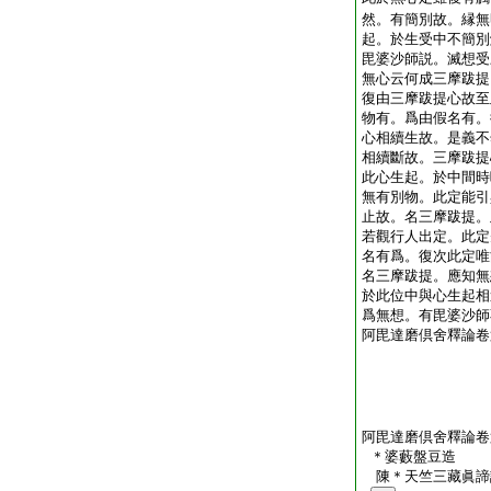
然。有簡別故。縁無
起。於生受中不簡別
毘婆沙師説。滅想受
無心云何成三摩跋提
復由三摩跋提心故至
物有。爲由假名有。
心相續生故。是義不
相續斷故。三摩跋提
此心生起。於中間時
無有別物。此定能引
止故。名三摩跋提。
若觀行人出定。此定
名有爲。復次此定唯
名三摩跋提。應知無
於此位中與心生起相
爲無想。有毘婆沙師
阿毘達磨倶舍釋論卷
阿毘達磨倶舍釋論卷
＊婆藪盤豆造
陳＊天竺三藏眞