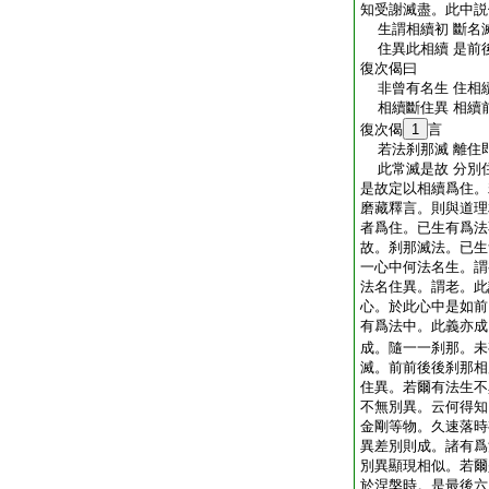
知受謝滅盡。此中説
生謂相續初 斷名
住異此相續 是前
復次偈曰
非曾有名生 住相
相續斷住異 相續
復次偈
1
言
若法刹那滅 離住
此常滅是故 分別
是故定以相續爲住。
磨藏釋言。則與道理
者爲住。已生有爲法
故。刹那滅法。已生
一心中何法名生。謂
法名住異。謂老。此
心。於此心中是如前
有爲法中。此義亦成
成。隨一一刹那。未
滅。前前後後刹那相
住異。若爾有法生不
不無別異。云何得知
金剛等物。久速落時
異差別則成。諸有爲
別異顯現相似。若爾
於涅槃時。是最後六