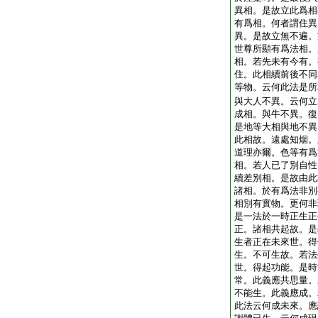
異相。是故立此爲相
有爲相。何者謂住異
異。是故立無不遍。
世尊所顯有爲法相。
相。若先未有今有。
住。此相續前後不同
等物。云何此法是所
與大人不異。云何立
成相。與牛不異。復
是地等大相與地不異
此相故。遠處知烟。
道理亦爾。色等有爲
相。若人已了別自性
續差別相。是故由此
諸相。於有爲法非別
相別有實物。更何非
是一法於一時正生正
正。諸相共起故。是
生者正在未來世。得
生。不可生故。若法
世。得起功能。是時
常。此義應共思量。
不能生。此義應成。
此法云何成未來。應