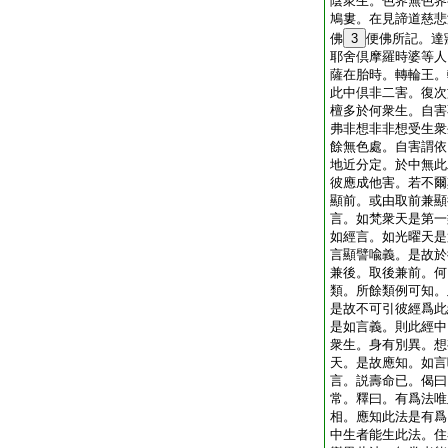
陰衆生。色界無色界
鳩婁。在見諦道慈悲
佛
3
便佛所記。達
耶舍倶摩羅時婆等人
薩在胎時。轉輪王。
此中倶非二害。復次
檀多於何衆生。自害
弗非想非非想受生衆
餘無色處。自害謂依
地近分定。於中無此
彼應成他害。若不爾
顯前。或由取前兼顯
言。如梵衆天是第一
如經言。如光曜天是
言顯譬喩義。是故於
兼後。取後兼前。何
類。所餘類例可知。
是故不可引彼經爲此
是如言義。則此經中
衆生。身有別異。想
天。是故應知。如言
言。説壽命已。偈曰
常。釋曰。有爲法唯
相。應知此法是有爲
中生者能生此法。住