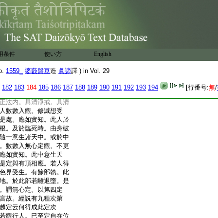
欲色。釋曰。此二定。謂無
二界修得。若人不許於
伽蘭他。於此人相違。或
有五種判。一色界衆生。
同分心。三入無想定。四
天。已得無想天生。各
用条件
使い方
English
是故此二定。決定依止
定差別。偈曰。滅定初人
o.
1559_
婆藪盤豆
造
眞諦
譯 ) in Vol. 29
。初於人道中修得已。昔
得。於滅心定爲退不
182
183
184
185
186
187
188
189
190
191
192
193
194
[行番号:
無
/
大徳優陀夷經相違經言
正法内。具清淨戒。具清
人數數入觀。修滅想受
是處。應如實知。此人於
根。及於臨死時。由身破
隨一意生諸天中。或於中
。數數入無心定觀。不更
應如實知。此中意生天
是定與有頂相應。若人得
色界受生。有餘部執。此
地。於此部若離退墮。是
。謂無心定。以第四定
言故。經説有九種次第
越定云何得成此定次
若觀行人。已至定自在位