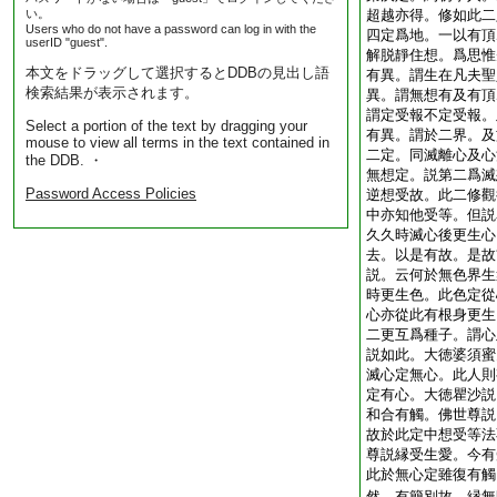
い。
超越亦得。修如此二
Users who do not have a password can log in with the
四定爲地。一以有頂
userID "guest".
解脱靜住想。爲思惟
本文をドラッグして選択するとDDBの見出し語
有異。謂生在凡夫聖
検索結果が表示されます。
異。謂無想有及有頂
謂定受報不定受報。
Select a portion of the text by dragging your
有異。謂於二界。及
mouse to view all terms in the text contained in
二定。同滅離心及心
the DDB. ・
無想定。説第二爲滅
Password Access Policies
逆想受故。此二修觀
中亦知他受等。但説
久久時滅心後更生心
去。以是有故。是故
説。云何於無色界生
時更生色。此色定從
心亦從此有根身更生
二更互爲種子。謂心
説如此。大徳婆須蜜
滅心定無心。此人則
定有心。大徳瞿沙説
和合有觸。佛世尊説
故於此定中想受等法
尊説縁受生愛。今有
此於無心定雖復有觸
然。有簡別故。縁無