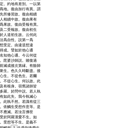
定。約地有差別。一以第
爲地。復由加行有異。謂
先所修習故。復由相續
人相續中故。復由果有
爲果故。復由受報有異。
及二受報故。復由初生
於人道初生故。云何此
法爲自性。説第一爲
想受定。由違逆想違
得成。譬如於他心通
名知他心通。今云何從
。毘婆沙師説。雖復過
前滅成後次第縁。有餘師
衆生。色久久時斷盡。後
心生。不從色生。若爾
。不從心生。何以故。此
及有根身。宿舊諸師皆
多羅。於問中説。若人執
有如此失。我今執滅心
。此執不然。若識有從三
。依觸生受想作意等。是
不應滅。若汝言佛世
受於阿羅漢愛不生。如
。受想等不生。是義不
明觸所
1
生受則貪愛生