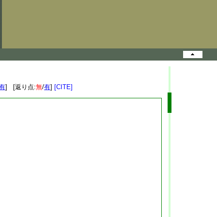
有
] [返り点:
無
/
有
]
[CITE]