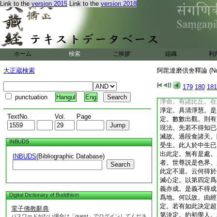
Link to the
version 2015
Link to the
version 2018
別異相。偈曰。二依
想定無心定。依欲色
色界修得無色定。是
時色有不成有。此中
二有想諸天。住於不
入無心定。五無想諸
ホーム
検索
ご挨拶
組織
利
是彼有。由此文句。
欲色二界。此中是二
大正蔵検索
阿毘達磨倶舍釋論 (N
道。釋曰。此滅心定
經退人後方於色界修
179
180
181
説有。若不爾。則與
punctuation
Hangul
Eng
淨命。有諸比丘。在
淨定。具清淨慧。是
TextNo.
Vol.
Page
定。數數出觀。則有
現法。先若不得知已
滅故。過段食諸天。
INBUDS
受生。此人於中生已
出此定。無有是處。
INBUDS
(Bibliographic Database)
者。世尊説是色界。
Search
此定不退。云何得於
滅心定。以第四定爲
義亦成。是義不得成
Digital Dictionary of Buddhism
爲地。何以故。由經
定。若有如此決定超
電子佛教辭典
第決定。約初學人。
パスワードがない場合は「guest」でログインしてくださ