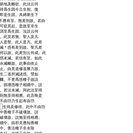
易地及離欲。此法云何
得爲生因今立生相。復
即是生因。具縛衆生下
不應有至。無差別故。若由
可從其起。是故至非生
謂至爲生因。汝説云何
。此至若無。聖人及凡
人是聖。此人是凡。此差
滅＊惑有差別故。聖凡差
何以故。此差別云何成。此
惑未滅。若信有至。如此
永滅離故。此事由依止
止。由見道修道勝力故。
生二道所滅諸惑。譬如
爾。不更爲惑種子故説
。損壞惑種子相續中。説
。若法未滅。與此法至得
則無至得相應。此言唯是
不由功力生起有由功
2
生得及修得。此中不由功
中善種子不破壞故。説
破壞故。説無至得相應。
續中。由邪見應知善種
中。善法種子非永除