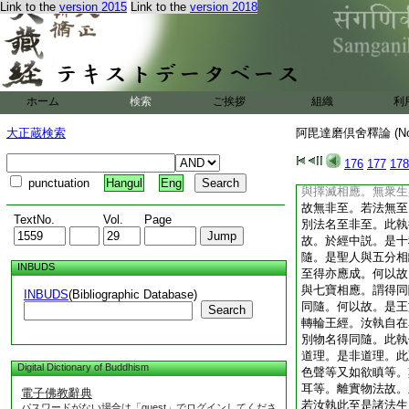
Link to the
version 2015
Link to the
version 2018
隨。釋曰。得有二種
同隨。翻此名非至。
何法。偈曰。至非至
墮他相續。無至非至
相應。及與非墮相續
生。與非衆生數法相
ホーム
検索
ご挨拶
組織
利
定。若於無爲法至非
曰。一切衆生皆與非
大正蔵検索
阿毘達磨倶舍釋論 (N
故於阿毘達磨藏説如
相應。答一切衆生。
176
177
178
住初刹那人。所餘一
punctuation
Hangul
Eng
與擇滅相應。無衆生
故無非至。若法無至
TextNo.
Vol.
Page
別法名至非至。此執
故。於經中説。是十
隨。是聖人與五分相
INBUDS
至得亦應成。何以故
與七寶相應。謂得同
INBUDS
(Bibliographic Database)
同隨。何以故。是王
Search
轉輪王經。汝執自在
別物名得同隨。此執
道理。是非道理。此
Digital Dictionary of Buddhism
色聲等又如欲瞋等。
耳等。離實物法故。
電子佛教辭典
若汝執此至是諸法生
パスワードがない場合は「guest」でログインしてくださ