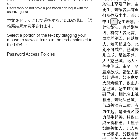
い。
若法未至及已捨。由
Users who do not have a password can log in with the
更生。若汝説共有至
userID "guest".
何所作及生生。若此
本文をドラッグして選択するとDDBの見出し語
中上
1
惑生差別。
検索結果が表示されます。
此法餘法。有差別生
因。有何人説此言。
Select a portion of the text by dragging your
成立差別因。何以故
mouse to view all terms in the text contained in
夫。若同起世心。此
the DDB. ・
別不可成立。已滅未
Password Access Policies
別自成。是義不然。
人＊惑已滅。此人＊
等事則成。由至非至
差別故成。諸聖人依
如此迴轉。如不應更
火所燋種子。依止亦
惑已滅。惑由世間道
惑已滅。翻此名未滅
相應。若此法已滅。
假説善法有二種。有
力生起。是法説名
力所生起善。於依止
與至得相應。由種子
如斷善根人。此人相
子已破壞。於彼相續