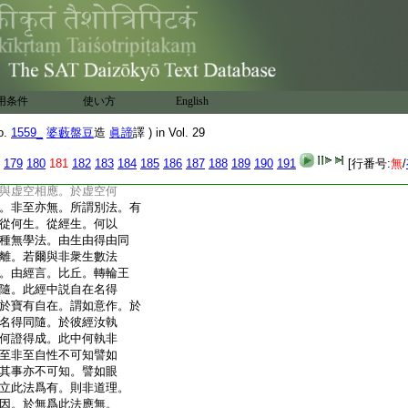
。謂未至得已失得。與正得
義至自成。此至非至屬
屬帶。自相續。釋曰。若法
。何以故。無衆生與他法
法相應。何以故。無有衆
應故。於有爲法如此決
用条件
使い方
English
至云何。偈曰。二滅。釋
擇滅得及同隨相應是。
o.
1559_
婆藪盤豆
造
眞諦
譯 ) in Vol. 29
此言。何者與無流法
亦與擇滅相應。除具縛及
179
180
181
182
183
184
185
186
187
188
189
190
191
[行番号:
無
/
切聖人。及所餘凡夫。皆
與虚空相應。於虚空何
。非至亦無。所謂別法。有
從何生。從經生。何以
種無學法。由生由得由同
離。若爾與非衆生數法
。由經言。比丘。轉輪王
隨。此經中説自在名得
於寶有自在。謂如意作。於
名得同隨。於彼經汝執
何證得成。此中何執非
至非至自性不可知譬如
其事亦不可知。譬如眼
立此法爲有。則非道理。
因。於無爲此法應無。