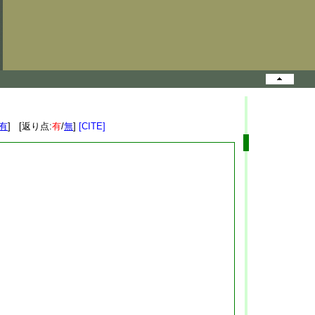
有
] [返り点:
有
/
無
]
[CITE]