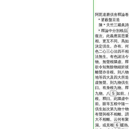
阿毘達磨倶舍釋論卷
＊婆藪盤豆造
陳＊天竺三藏眞
＊釋論中分別根品
復次。此義應當思量
相。更互不同。爲如
決定倶生。亦有。何
色二心三心法四不相
法無生。有色諸法今
物。無聲根隣虚。釋
欲令知無餘物細於彼
離聲亦非根。則八物
地等四大及四大所造
虚無聲。則九物倶生
曰。有身根九物。釋
九物。八
5
如前。
根。釋曰。此隣虚中
前。眼等五根中隨一
倶生如次第九物十物
有聲與根不相離。謂
大不相離。云何有聚
濕。或見唯
6
暖熱