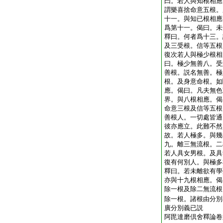
曰。若人與知根相應
謂樂喜捨命意五根。
十一。與知已根相應
爲第十一。偈曰。未
釋曰。何者爲十三。
及三受根。信等五根
復次若人與極少根相
曰。極少無善八。受
善根。説名無善。極
根。及身意命根。如
應。偈曰。凡夫無色
界。與八根相應。偈
命意三根及信等五根
善根人。一切處皆通
彼亦應立。此難不然
故。若人極多。與幾
九。離三無流根。二
若人具女男根。及具
復有何別人。與極多
釋曰。若未離欲有學
亦與十九根相應。偈
除一根及除二無流根
除一根。諸根由分別
廣分別義已説
阿毘達磨倶舍釋論卷