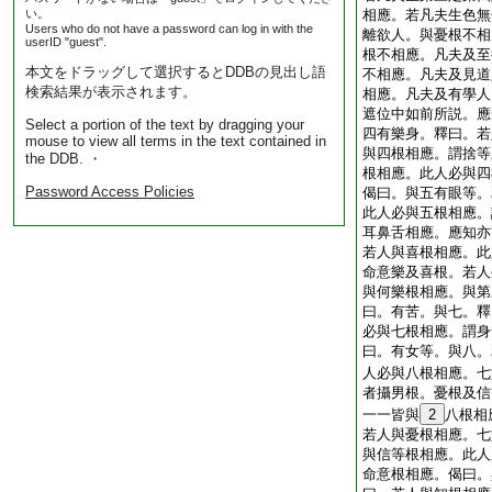
い。
相應。若凡夫生色無
Users who do not have a password can log in with the
離欲人。與憂根不相
userID "guest".
根不相應。凡夫及至
本文をドラッグして選択するとDDBの見出し語
不相應。凡夫及見道
検索結果が表示されます。
相應。凡夫及有學人
遮位中如前所説。應
Select a portion of the text by dragging your
四有樂身。釋曰。若
mouse to view all terms in the text contained in
與四根相應。謂捨等
the DDB. ・
根相應。此人必與四
Password Access Policies
偈曰。與五有眼等。
此人必與五根相應。
耳鼻舌相應。應知亦
若人與喜根相應。此
命意樂及喜根。若人
與何樂根相應。與第
曰。有苦。與七。釋
必與七根相應。謂身
曰。有女等。與八。
人必與八根相應。七
者攝男根。憂根及信
一一皆與
2
八根相
若人與憂根相應。七
與信等根相應。此人
命意根相應。偈曰。