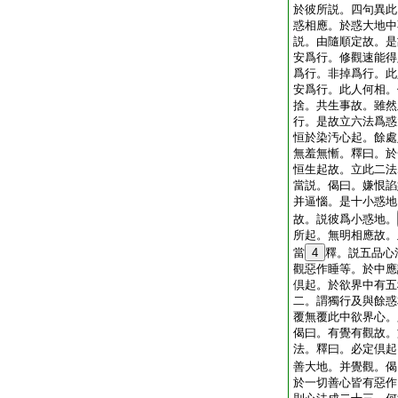
於彼所説。四句異此
惑相應。於惑大地中
説。由隨順定故。是
安爲行。修觀速能得
爲行。非掉爲行。此
安爲行。此人何相。
捨。共生事故。雖然
行。是故立六法爲惑
恒於染汚心起。餘處
無羞無慚。釋曰。於
恒生起故。立此二法
當説。偈曰。嫌恨諂
并逼惱。是十小惑地
故。説彼爲小惑地。
所起。無明相應故。
當
4
釋。説五品心
觀惡作睡等。於中應
倶起。於欲界中有五
二。謂獨行及與餘惑
覆無覆此中欲界心。
偈曰。有覺有觀故。
法。釋曰。必定倶起
善大地。并覺觀。偈
於一切善心皆有惡作