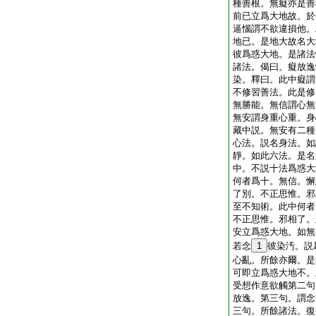
種善根。無癡亦是善
前已立爲大地故。於
逼惱謂不欲違損他。
地已。是地大故名大
彼爲惑大地。是諸法
諸法。偈曰。癡放逸
染。釋曰。此中癡謂
不修習善法。此是修
無勝能。無信謂心無
無安謂身重心重。身
藏中説。無安有二種
心法。説名身法。如
靜。如此六法。是名
中。不説十法爲惑大
何者爲十。無信。懈
了別。不正思惟。邪
至不知術。此中何者
不正思惟。邪相了。
安立爲惑大地。如無
若念
1
彼染汚。説
心亂。所餘亦爾。是
可即立爲惑大地不。
受想作意欲觸第二句
放逸。第三句。謂念
三句。所餘諸法。復