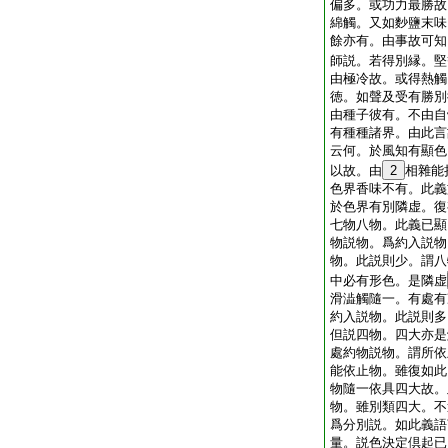
偏多。或功力最勝故
綿觸。又如麨鹽末味
餘亦有。由事故可知
師説。若得別縁。堅
由極冷故。或得熱觸
徳。如聲及受有勝別
由種子彼有。不由自
有種種諸界。由此言
云何。於風知有顯色
以故。由
2
相雜能
色界香味不有。此義
於色界有別隣虚。復
七物八物。此義已顯
物説物。爲約入説物
物。此説則少。謂八
中必有形色。是隣虚
滑澁觸隨一。有處有
約入説物。此説則多
但説四物。四大亦是
處約物説物。謂所依
能依止物。雖復如此
物隨一依具四大故。
物。雖別類四大。不
爲分別説。如此義語
量。説色決定倶起已