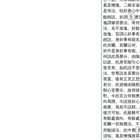
羞及慚愧。二根非逼
是等法。恒於善心中
餘師説。於諦
5
實
逸謂修習善法。有何
法。名不放逸。於餘
放逸。安謂心於事有
經説。身於事有能名
此亦爾。若爾云何。
於中是身於事有能。
何説此爲覺分。由隨
以故。此身安能引心
曾見有。如此説不曾
法。世尊説名喜覺分
害蓋。復有正見正思
若分。此資糧由隨順
順心安覺分。故得彼
對。今此言云何相應
向爲體。今説捨於心
相應。爲前不説耶。
後方可知。此最難可
有餘處迴向。有餘處
若爾一切相應法。不
所餘諸法。此中應
須知。羞及慚愧後當