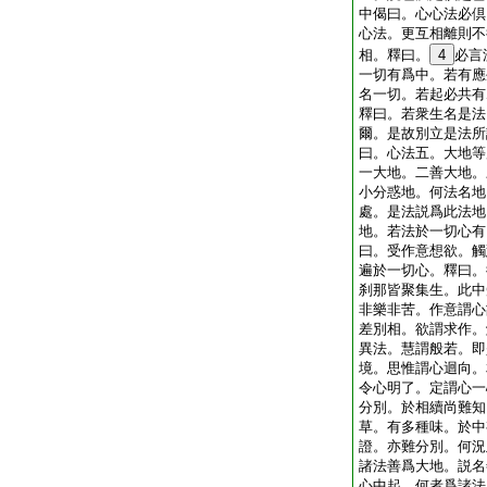
中偈曰。心心法必倶
心法。更互相離則不
相。釋曰。
4
必言
一切有爲中。若有應
名一切。若起必共有
釋曰。若衆生名是法
爾。是故別立是法所
曰。心法五。大地等
一大地。二善大地。
小分惑地。何法名地
處。是法説爲此法地
地。若法於一切心有
曰。受作意想欲。觸
遍於一切心。釋曰。
刹那皆聚集生。此中
非樂非苦。作意謂心
差別相。欲謂求作。
異法。慧謂般若。即
境。思惟謂心迴向。
令心明了。定謂心一
分別。於相續尚難知
草。有多種味。於中
證。亦難分別。何況
諸法善爲大地。説名
心中起。何者爲諸法