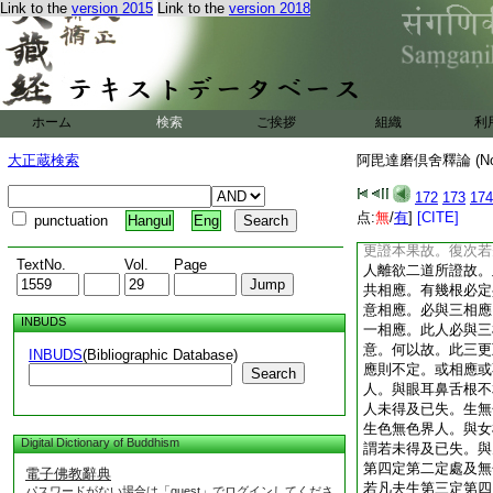
Link to the
version 2015
Link to the
version 2018
何以故。於第九解脱
第道則用捨根定。由
人依出世道。入第九
得阿那含果。此中知
磨藏中。云何説如此
阿羅漢果。彼中答由
ホーム
検索
ご挨拶
組織
利
九根得。定由九根。
一人成。釋曰。有如
大正蔵検索
阿毘達磨倶舍釋論 (N
退由樂喜捨根。更得
一根。無有是處。樂
172
173
174
得生。云何於阿那含
点:
無
/
有
]
[CITE]
punctuation
Hangul
Eng
含。不得如此。何以
更證本果故。復次若
TextNo.
Vol.
Page
人離欲二道所證故。
共相應。有幾根必定
意相應。必與三相應
INBUDS
一相應。此人必與三
意。何以故。此三更
INBUDS
(Bibliographic Database)
應則不定。或相應或
Search
人。與眼耳鼻舌根不
人未得及已失。生無
生色無色界人。與女
Digital Dictionary of Buddhism
謂若未得及已失。與
第四定第二定處及無
電子佛教辭典
若凡夫生第三定第四
パスワードがない場合は「guest」でログインしてくださ