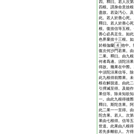
四。釋曰。若人次第
四根。謂身命意捨根
盡故。若染汚心。及
此。若人於善心死。
釋曰。若人於善心死
根。復捨信等五根。
善心必具足生。如此
色界棄捨十三根。如
於根伽蘭
4
他中。
復次何沙門若果。由
二果。釋曰。由九根
何者爲邊。須陀洹果
得故。幾果在中際。
中須陀洹果信等。除
此九根得前際果。未
根在解脱道。由此二
引擇滅至得。及能作
果信等。除未知欲知
一。由此九根得後際
釋曰。斯陀含果。阿
此二果一一至得。由
陀含果。若人。次第
果由七根得。信等五
世道。此果由八根得
若先多離欲人。方得