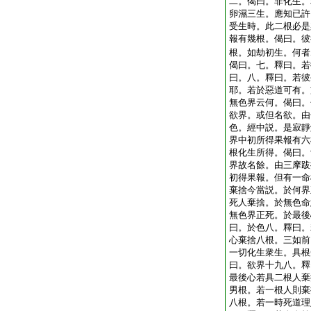
二。偈曰。非化生。
卵濕三生。應知已許
受生時。此二根必是
報有幾根。偈曰。彼
根。如劫初生。何者
偈曰。七。釋曰。若
曰。八。釋曰。若彼
耶。若於惡道可有。
無色界云何。偈曰。
欲界。或但名欲。由
色。經中説。是寂靜
界中初所得果報有六
根化生所得。偈曰。
界故名餘。由三摩跋
初得果報。但有一命
棄捨今當説。於何界
死人棄捨。於無色命
無色界正死。於最後
曰。於色八。釋曰。
心棄捨八根。三如前
一切化生衆生。具根
曰。欲界十九八。釋
最後心若具二根人棄
男根。若一根人則棄
八根。若一時死道理