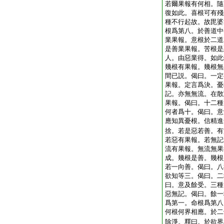
若爾果報有何相。隨
復如此。喜根可有殘
種不行起故。故毘婆
根爲第八。於善道中
業果報。意根於二道
是善業果報。苦根是
人。由惡業得。如此
幾根有果報。幾根無
間已説。偈曰。一定
果報。定言爲決。憂
記。亦無無流。在散
果報。偈曰。十二種
何者爲十。偈曰。意
應知異憂根。信精進
捨。若是惡若善。有
若惡有果報。若無記
流有果報。無流無果
成。幾根是善。幾根
若一向善。偈曰。八
欲知等三。偈曰。二
曰。意及餘受。三種
惡無記。偈曰。餘一
爲第一。命根爲第八
何根何界相應。於二
除淨。釋曰。於欲界