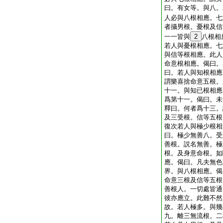
曰。有女等。與八。
人必與八根相應。七
者攝男根。憂根及信
一一皆與
2
八根相
若人與憂根相應。七
與信等根相應。此人
命意根相應。偈曰。
曰。若人與知根相應
謂樂喜捨命意五根。
十一。與知已根相應
爲第十一。偈曰。未
釋曰。何者爲十三。
及三受根。信等五根
復次若人與極少根相
曰。極少無善八。受
善根。説名無善。極
根。及身意命根。如
應。偈曰。凡夫無色
界。與八根相應。偈
命意三根及信等五根
善根人。一切處皆通
彼亦應立。此難不然
故。若人極多。與幾
九。離三無流根。二