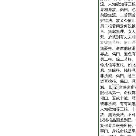
流。未知欲知等三根
界相應故。偈曰。色
前除無流。二苦謂苦
婬欲法。故又令依止
男二根若爾云何説彼
言。無處無理。女人
梵。於彼別有丈夫相
於彼無苦根。依止淨
無憂根。奢摩他軟滑
界故。偈曰。無色有
男二根。除二苦根。
命捨信等五根。如此
應。無餘根。幾根見
非所滅。偈曰。意三
樂喜捨根。偈曰。見
滅。見
2
道修道所
眼根爲第一。命根爲
偈曰。五或非滅。釋
或非所滅。有有流無
未知欲知等三根。非
故。無過失法。不可
説諸根品類差別已。
於何界果報先所得。
釋曰。身根命根是果