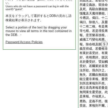
四如意足。若欲住可
い。
所建立義故。留捨命
Users who do not have a password can log in with the
及死。爲顯自勝能故
userID "guest".
惱魔及天魔得勝能。
本文をドラッグして選択するとDDBの見出し語
今應説。偈曰。十二
検索結果が表示されます。
偈曰。除後八。及憂
十二有二種。有是果
Select a portion of the text by dragging your
等七根。若是増長果
mouse to view all terms in the text contained in
the DDB. ・
報。意苦樂喜捨根。
威儀工巧變化相應。
Password Access Policies
報。除命根及眼
5
義至得成。若憂根非
有業於喜受好。有業
好。依相應好。故説
名於憂受好。譬如觸
受好。若爾業於喜受
汝所欲。我亦許之。
無失。若爾由無能故
能立憂非果報。憂受
別所息果報則不然。
應立喜爲果報若憂是
無間業生憂受故。此
是果報。作福業人。
應熟。是義不然。復
受故。果報則不爾。