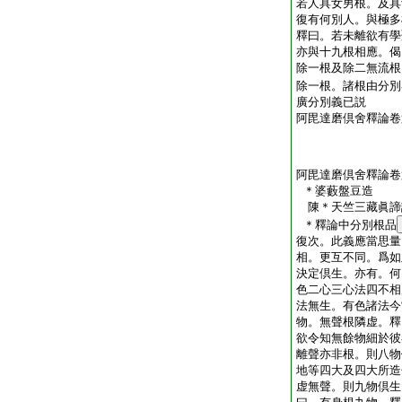
若人具女男根。及具
復有何別人。與極多
釋曰。若未離欲有學
亦與十九根相應。偈
除一根及除二無流根
除一根。諸根由分別
廣分別義已説
阿毘達磨倶舍釋論卷
阿毘達磨倶舍釋論卷
＊婆藪盤豆造
陳＊天竺三藏眞
＊釋論中分別根品
復次。此義應當思量
相。更互不同。爲如
決定倶生。亦有。何
色二心三心法四不相
法無生。有色諸法今
物。無聲根隣虚。釋
欲令知無餘物細於彼
離聲亦非根。則八物
地等四大及四大所造
虚無聲。則九物倶生