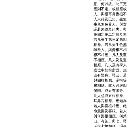
意。何以故。此三更
應則不定。或相應或
人。與眼耳鼻舌根不
人未得及已失。生無
生色無色界人。與女
謂若未得及已失。與
第四定第二定處及無
若凡夫生第三定第四
相應。若凡夫生色無
離欲人。與憂根不相
根不相應。凡夫及至
不相應。凡夫及見道
相應。凡夫及有學人
遮位中如前所説。應
四有樂身。釋曰。若
與四根相應。謂捨等
根相應。此人必與四
偈曰。與五有眼等。
此人必與五根相應。
耳鼻舌相應。應知亦
若人與喜根相應。此
命意樂及喜根。若人
與何樂根相應。與第
曰。有苦。與七。釋
必與七根相應。謂身