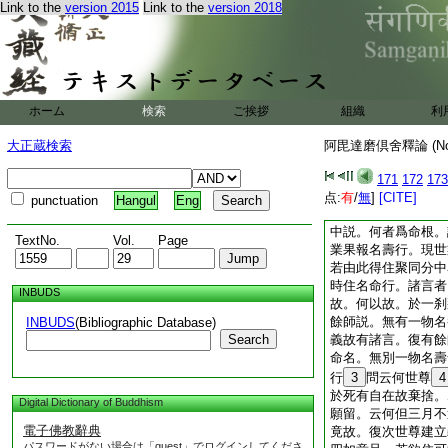
Link to the
version 2015
Link to the
version 2018
利益他。或爲令正法
自身壽命將盡。於此
以何因棄捨壽命。於
自身疾苦所逼如偈
修梵行已竟 聖道
由捨命歡喜 如人
ホーム
検索
ご挨拶
組織
利
若爾。此引壽行
2
人。能爲此事。於人
大正蔵検索
阿毘達磨倶舍釋論 (N
時解脱阿羅漢。倶解
以故。此人於諸定有
171
172
173
經中説。世尊願留諸
点:
有
/
無
]
[CITE]
punctuation
Hangul
Eng
行差別云何。餘師説
中説。何者爲命根。
TextNo.
Vol.
Page
業果報名壽行。現世
若由此得住聚同分中
時住名命行。諸言者
INBUDS
故。何以故。於一刹
餘師説。無有一物名
INBUDS
(Bibliographic Database)
Search
義故有諸言。復有餘
命名。無別一物名壽
行
3
問云何世尊
4
於死有自在故棄捨。
Digital Dictionary of Buddhism
願留。云何但三月不
電子佛教辭典
竟故。復次世尊建立
パスワードがない場合は「guest」でログインしてくださ