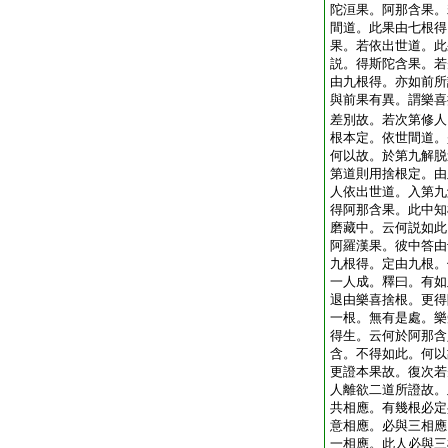
陀洹果。阿那含果。
間道。此果由七根得
果。若依出世道。此
説。得斯陀含果。若
由九根得。亦如前所
與前果有異。謂樂喜
差別故。若次第修人
根本定。依世間道。
何以故。於第九解脱
第道則用捨根定。由
人依出世道。入第九
得阿那含果。此中知
磨藏中。云何説如此
阿羅漢果。彼中答由
九根得。定由九根。
一人成。釋曰。有如
退由樂喜捨根。更得
一根。無有是處。樂
得生。云何於阿那含
含。不得如此。何以
更證本果故。復次若
人離欲二道所證故。
共相應。有幾根必定
意相應。必與三相應
一相應。此人必與三