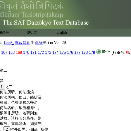
是義不然。想受是心法
説心爲本故。故此執不
是故如前説。諸界
10
有
義得成。幾界微聚成。幾
十有色微聚。釋曰。是五
所成。隣虚衆所成故
用条件
使い方
English
第一
o.
1559_
婆藪盤豆
造
眞諦
譯 ) in Vol. 29
167
168
169
170
171
172
173
174
175
176
177
178
179
[行番号:
無
/
第二
諦譯
1
之二
何法所斫。何法能燒
何法所稱。偈曰。能斫及
釋曰。色香味觸名斧名
何法名斫。聚流相應生。
根等非所斫。若斫則無
以故。諸根若分爲多。則
根故。亦非能斫。如寶光
。
2
唯外四界。偈曰。所燒