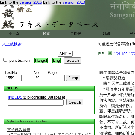
Link to the
version 2015
Link to the
version 2018
若汝言心法即是心。
依心生。由此經言及
如由説心與欲相應。
四大及四大所造。是
界非微聚成。偈曰。
根界及五塵界。微聚
ホーム
検索
ご挨拶
組織
利
阿毘達磨倶舍釋論卷
大正蔵検索
阿毘達磨倶舍釋論 (N
164
165
166
punctuation
Hangul
Eng
TextNo.
Vol.
Page
阿毘達磨倶舍釋論卷
＊婆藪盤豆造
陳＊天竺三藏眞
INBUDS
＊釋論中分別界品
於十八界中何法能斫
INBUDS
(Bibliographic Database)
何法所燒。何法能稱
Search
所斫。謂是外四界。
薪。即是能斫所斫。
斷隔其生起名斫。身
Digital Dictionary of Buddhism
餘。不可令二故。何
不成根。所斫諸分非
電子佛教辭典
清淨故。如能斫所斫
パスワードがない場合は「guest」でログインしてくださ