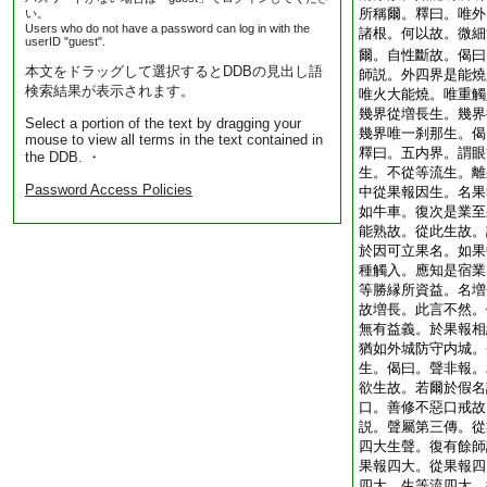
所稱爾。釋曰。唯外
い。
Users who do not have a password can log in with the
諸根。何以故。微細
userID "guest".
爾。自性斷故。偈曰
本文をドラッグして選択するとDDBの見出し語
師説。外四界是能燒
検索結果が表示されます。
唯火大能燒。唯重觸
幾界從増長生。幾界
Select a portion of the text by dragging your
幾界唯一刹那生。偈
mouse to view all terms in the text contained in
釋曰。五内界。謂眼
the DDB. ・
生。不從等流生。離
Password Access Policies
中從果報因生。名果
如牛車。復次是業至
能熟故。從此生故。
於因可立果名。如果
種觸入。應知是宿業
等勝縁所資益。名増
故増長。此言不然。
無有益義。於果報相
猶如外城防守内城。
生。偈曰。聲非報。
欲生故。若爾於假名
口。善修不惡口戒故
説。聲屬第三傳。從
四大生聲。復有餘師
果報四大。從果報四
四大。生等流四大。