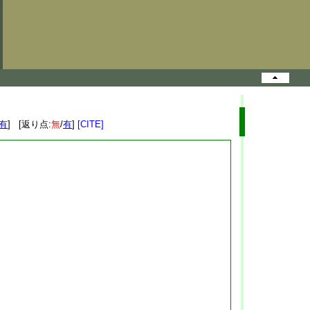
有
] [返り点:
無
/
有
]
[CITE]