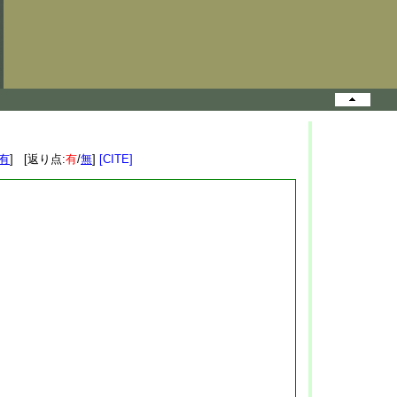
有
] [返り点:
有
/
無
]
[CITE]