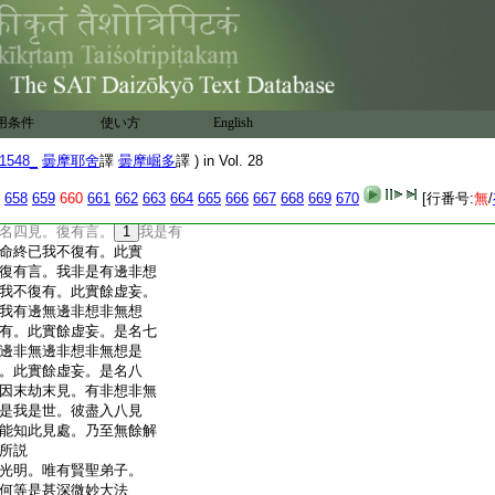
論。謂非想非無想是我
。無有能過。或有沙門婆
是我非想非無想是世。命
餘虚妄。是名初見。諸沙
見。有非想非無想論。謂
。於八見中。無有能過。
用条件
使い方
English
想非無想是世。命終已
妄。是名二見。復有言。有
1548_
曇摩耶舍
譯
曇摩崛多
譯 ) in Vol. 28
想是世。命終已我不復
名三見。復有言。非有色非
658
659
660
661
662
663
664
665
666
667
668
669
670
[行番号:
無
/
想是世。命終已我不復
名四見。復有言。
1
我是有
命終已我不復有。此實
復有言。我非是有邊非想
我不復有。此實餘虚妄。
我有邊無邊非想非無想
有。此實餘虚妄。是名七
邊非無邊非想非無想是
。此實餘虚妄。是名八
因末劫末見。有非想非無
是我是世。彼盡入八見
能知此見處。乃至無餘解
所説
光明。唯有賢聖弟子。
何等是甚深微妙大法