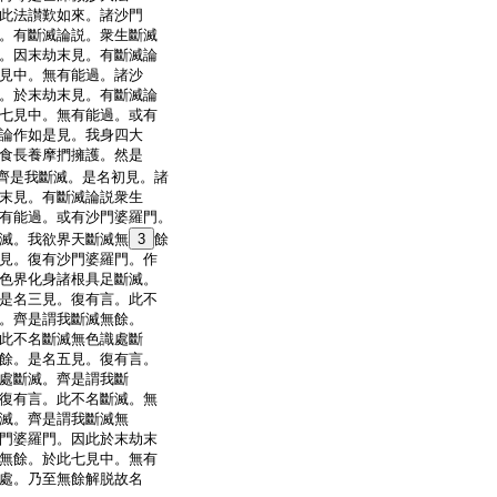
此法讃歎如來。諸沙門
。有斷滅論説。衆生斷滅
。因末劫末見。有斷滅論
見中。無有能過。諸沙
。於末劫末見。有斷滅論
七見中。無有能過。或有
論作如是見。我身四大
食長養摩捫擁護。然是
齊是我斷滅。是名初見。諸
末見。有斷滅論説衆生
有能過。或有沙門婆羅門。
滅。我欲界天斷滅無
3
餘
見。復有沙門婆羅門。作
色界化身諸根具足斷滅。
是名三見。復有言。此不
。齊是謂我斷滅無餘。
此不名斷滅無色識處斷
餘。是名五見。復有言。
處斷滅。齊是謂我斷
復有言。此不名斷滅。無
滅。齊是謂我斷滅無
門婆羅門。因此於末劫末
無餘。於此七見中。無有
處。乃至無餘解脱故名