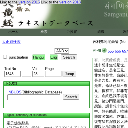
Link to the
version 2015
Link to the
version 2018
末見。有非想非無想
是世。彼盡入八見中
羅門。作如是論。色
終已我不復有。此實
門婆羅門。因末劫末
非想非無想是我是世
ホーム
検索
ご挨拶
組織
利
復有言。非色是我非
我不復有。此實餘虚
大正蔵検索
舍利弗阿毘曇論 (No.
色無色是我非想非無
有。此實餘虚妄。是
655
656
657
無色。是我非想非無
punctuation
Hangul
Eng
有。此實餘虚妄。是
邊非想非無想是世。
TextNo.
Vol.
Page
餘虚妄。是名五見。
非無想是世。命終已
是名六見。復有言。
INBUDS
是世。命終已我不復
見。復有言。我非有
INBUDS
(Bibliographic Database)
世。命終已我不復有
Search
見。諸沙門婆羅門。
想論。謂非想非無想
中。無有能過。唯佛
Digital Dictionary of Buddhism
脱故名如來。亦如上
復有餘甚深微妙大法
電子佛教辭典
能以此法讃歎如來。
パスワードがない場合は「guest」でログインしてくださ