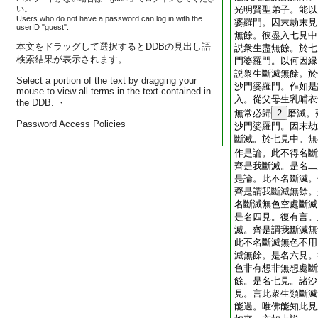
い。
光明賢聖弟子。能以
Users who do not have a password can log in with the
婆羅門。因末劫末見
userID "guest".
無餘。彼盡入七見中
本文をドラッグして選択するとDDBの見出し語
説衆生盡無餘。於七
検索結果が表示されます。
門婆羅門。以何因縁
説衆生斷滅無餘。於
Select a portion of the text by dragging your
沙門婆羅門。作如是
mouse to view all terms in the text contained in
入。從父母生乳哺衣
the DDB. ・
無常必歸
2
磨滅。
Password Access Policies
沙門婆羅門。因末劫
斷滅。於七見中。無
作是論。此不得名斷
齊是我斷滅。是名二
是論。此不名斷滅。
齊是謂我斷滅無餘。
名斷滅無色空處斷滅
是名四見。復有言。
滅。齊是謂我斷滅無
此不名斷滅無色不用
滅無餘。是名六見。
色非有想非無想處斷
餘。是名七見。諸沙
見。言此衆生類斷滅
能過。唯佛能知此見