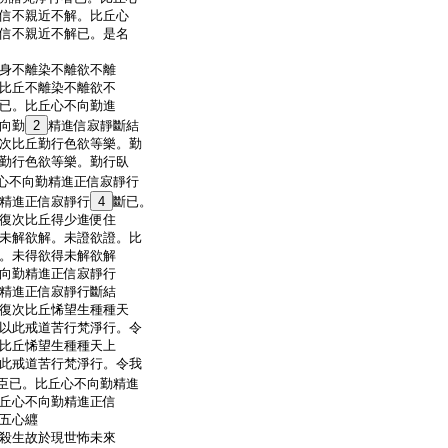
信不親近不解。比丘心
信不親近不解已。是名
身不離染不離欲不離
比丘不離染不離欲不
已。比丘心不向勤進
向勤
2
精進信寂靜斷結
次比丘勤行色欲等樂。勤
勤行色欲等樂。勤行臥
心不向勤精進正信寂靜行
精進正信寂靜行
4
斷已。
復次比丘得少進便住
未解欲解。未證欲證。比
。未得欲得未解欲解
向勤精進正信寂靜行
精進正信寂靜行斷結
復次比丘悕望生種種天
以此戒道苦行梵淨行。令
比丘悕望生種種天上
此戒道苦行梵淨行。令我
臣已。比丘心不向勤精進
丘心不向勤精進正信
五心纒
殺生故於現世怖未來