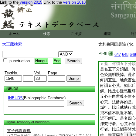
Link to the
version 2015
Link to the
version 2018
何謂四退轉法。如世
比丘尊重瞋恚不尊重
重正法。尊重利養不
尊重正法
瞋恚憎嫉 利養恭敬
比丘失道 良田敗種
ホーム
検索
ご挨拶
組織
利
四法
是名四退轉法
13
大正蔵検索
舍利弗阿毘曇論 (No.
何謂五欲。眼識色愛
耳鼻舌身識觸亦如是
647
648
649
何謂五蓋。欲染蓋瞋
punctuation
Hangul
Eng
五蓋。何謂五下分煩
是名五下分煩惱。何
TextNo.
Vol.
Page
色染無明慢掉。是名
何謂五道。地獄畜生
何謂五心荒。如比丘
INBUDS
解。比丘心疑惑世尊
丘心不向世尊不信不
INBUDS
(Bibliographic Database)
心荒。法僧亦如是。
Search
垢行。比丘戒缺行荒
戒不信不親近不解。
近不解已。是名四心
Digital Dictionary of Buddhism
淨梵行者。心荒不信
行者。比丘惱害諸梵
電子佛教辭典
信。毀罵惡言
1
輕
パスワードがない場合は「guest」でログインしてくださ