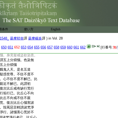
尊説四退轉法。何謂四。
正法。尊重憎嫉不尊
尊重正法。尊重恭敬不
 如是尊重
 善法不生
用条件
使い方
English
竟
1548_
曇摩耶舍
譯
曇摩崛多
譯 ) in Vol. 28
喜適意愛色欲染相續。
説。是名五欲
650
651
652
653
654
655
656
657
658
659
660
661
662
[行番号:
無
/
恚睡眠掉悔疑蓋。是名
惱。身見疑戒盜欲染恚。
謂五上分煩惱。色染無
五上分煩惱
餓鬼人天。是名五道
疑惑世尊。不信不度不
。心不信不度不解已。比
親近不解已。此謂初
復次比丘戒有缺行荒行
行垢行已。比丘心不向
比丘不向戒不信不親
荒。復次比丘心惱害諸
。毀罵惡言輕謗諸梵淨
淨行。諸惱害心荒於不
謗諸梵淨行者已。比丘心