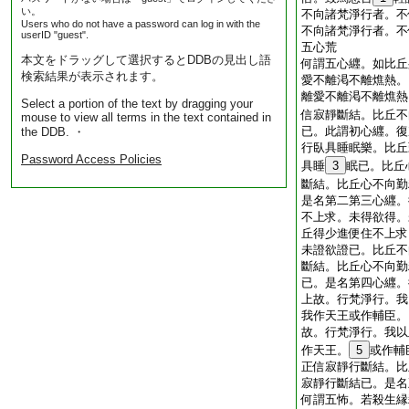
い。
不向諸梵淨行者。不
Users who do not have a password can log in with the
不向諸梵淨行者。不
userID "guest".
五心荒
本文をドラッグして選択するとDDBの見出し語
何謂五心纒。如比丘
検索結果が表示されます。
愛不離渇不離燋熱。
離愛不離渇不離燋熱
Select a portion of the text by dragging your
信寂靜斷結。比丘不
mouse to view all terms in the text contained in
已。此謂初心纒。復
the DDB. ・
行臥具睡眠樂。比丘
Password Access Policies
具睡
3
眠已。比丘
斷結。比丘心不向勤
是名第二第三心纒。
不上求。未得欲得。
丘得少進便住不上求
未證欲證已。比丘不
斷結。比丘心不向勤
已。是名第四心纒。
上故。行梵淨行。我
我作天王或作輔臣。
故。行梵淨行。我以
作天王。
5
或作輔
正信寂靜行斷結。比
寂靜行斷結已。是名
何謂五怖。若殺生縁