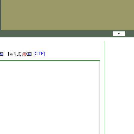
有
] [返り点:
無
/
有
]
[CITE]