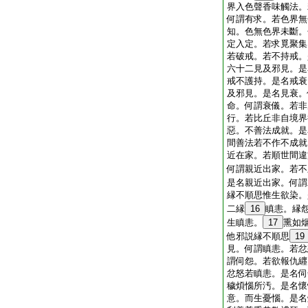
界入色聲香味觸法。
何謂有求。若色界無
知。色無色界未斷。
定入定。若求覓聚集
若破戒。若不持戒。
六十二見及邪見。是
戒不護持。是名戒衰
及邪見。是名見衰。
命。何謂衰儀。若非
行。若比丘非自境界
惡。不善法成就。是
間善法若不作不成就
近在家。若順世間違
何謂親近出家。若不
是名親近出家。何謂
縁不順思惟生欲染。
二縁
16
瞋恚。縁
生瞋恚。
17
熏如
他邪説縁不順思
19
見。何謂瞋恚。若忿
謂伺怨。若欲報仇纒
忿怒若瞋恚。是名伺
穢煩惱所汚。是名懷
意。而生憂惱。是名