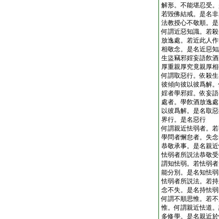
解形。不能堪忍受。
若毀佛結戒。是名非
法教授心不敬順。是
何謂近惡知識。若殺
放逸處。若近此人作
相敬念。是名近惡知
生盜竊邪婬妄語飮酒
厚重親厚究竟親厚相
何謂取惡行。依殺生
彼傾向彼以彼爲解。
婬者學邪婬。依妄語
處者。學飮酒放逸處
以彼爲解。是名取惡
界行。是名惡行
何謂親近怯弱者。若
學問者懈怠者。失念
恭敬承事。是名親近
怯弱者所説法恭敬受
謂知怯弱。若怯弱者
能分別。是名知怯弱
怯弱者所説法。若持
念不失。是名持怯弱
何謂不順思惟。若不
惟。何謂親近怯道。
多修學。是名親近於