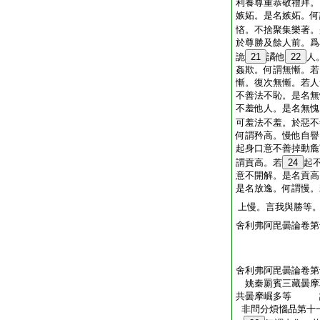
利養尊重恭敬禮拜。
嫉妬。是名嫉妬。何
悋。不捨聚集樂著。
於尊勝及餘人前。爲
詭
21
譎他
22
人
姦欺。何謂無慚。若
慚。復次無慚。若人
不善法不恥。是名無
不羞他人。是名無愧
可羞法不羞。於惡不
何謂矜高。慢他自譽
起身口意不善掉動麁
謂貢高。若
24
起
意不開解。是名貢高
是名放逸。何謂慢。
上慢。言我與勝等
舍利弗阿毘曇論卷第
舍利弗阿毘曇論卷第
姚秦罽賓三藏曇摩
共曇摩崛多等
非問分煩惱品第十