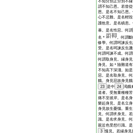
不知分別正分別不縁
謂不知己恩。若曾從
恩。是名不知己恩。
心不忌難。是名輕毀
護他意。是名瞋恚。
暴。是名性惡。何謂
名＊
。何謂斷
修學。何謂呵諫反生
受。是名呵諫反生譏
何謂呵諫不成。何謂
何謂取身見。縁身見
身見。如＊險難道有
不知高下深淺。如是
惡。是名取身見。何
餓。身見惡故身見餓
23
是中
24
渇餓
道者。受無量種種苦
痛不至彼岸。是名身
樂起身見。是名立身
身見故生憂惱。重生
見。何謂求身見。若
識。是名求身見。何
親近色受想行識。是
3
慢見。若縁身見