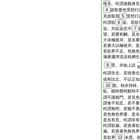
慢見。何謂遊戲身見
4
故取愛色受想行
見故取我
5
受想行
何謂欲
6
染。若欲
染。共欲染悲不
7
望。若愛初觸。是名
大未極彼岸。是名重
若廣大以極彼岸。是
若欲界不足。色無色
滿著灑津流沒枝網生
8
受。亦如上説
何謂失念。若捨善念
或有比丘。不以正知
10
梨。執衣持鉢
臥。眠時覺時默時不
謂不護根門。若見色
謂食不知足。若不量
何謂無明。若癡不善
若色無色界愛。是名
是名有見。何謂非有
何謂欲漏。若貪著欲
漏。若貪著色無色界
若欲界
12
未度。