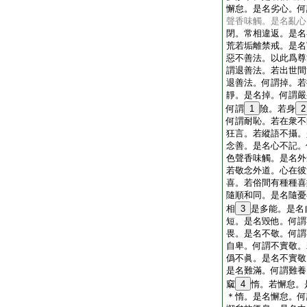
懈怠。是名劣心。何
聲香味觸。是名亂心
閉。常相違返。是名
荒若垢離禁戒。是名
惡不善法。以此爲尊
謂退善法。若出世間
退善法。何謂掉。若
靜。是名掉。何謂嚴
何謂
1
險。若身
2
何謂耐恥。若在衆不
狂言。若縱語不攝。
念善。是名心不記。
色聲香味觸。是名外
若敬念外道。心在彼
喜。若俗間有種種喜
隨順和同。是名隨憂
相
3
是多能。是名
短。是名毀他。何謂
畏。是名不敬。何謂
自卑。何謂不實敬。
僞不眞。是名不實敬
是名難滿。何謂難養
窳
4
惰。若懈怠。
＊惰。是名懈怠。何