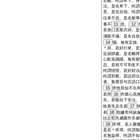
近離。何謂卑下。身
法。是名卑下。何謂
意。是名自強。何謂
往來不息。是名耐辱
養不
11
息。
12
若身口意業共掉。是
涌散不攝。是名自放
14
惱。無有定操
＊持。若好行來。是
近寂靜處。是名離禪
心歡喜踊躍。無有變
忿。若有不可常使不
何謂悋惜。若於財法
何謂邪教。若説邪法
者。集聲音句言語口
15
求他長短不生
若所
16
作業心高
失。若敬自下非法。
他衰失反生喜
17
有
18
怨嫌常伺缺
比丘犯失威儀作非威
19
求禪。若人聚
是名＊求禪。何謂無
名無益禪。何謂不知