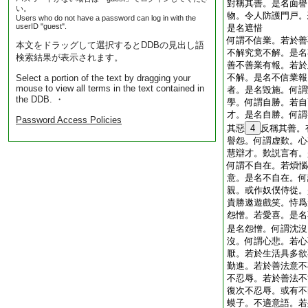
對稱其善。是名面譽
い。
物。令人防護門戸。
Users who do not have a password can log in with the
userID "guest".
是名遮惜
何謂不信業。若於善
本文をドラッグして選択するとDDBの見出し語
不解究竟不解。是名
検索結果が表示されます。
善不善業有報。若於
不解。是名不信業報
Select a portion of the text by dragging your
mouse to view all terms in the text contained in
者。是名毀施。何謂
the DDB. ・
學。何謂自勝。若自
才。是名自勝。何謂
Password Access Policies
其惡
4
反稱其善。
譽怨。何謂虚歎。心
慧辯才。歎説言有。
何謂不自在。若煩惱
意。是名不自在。何
親。或作奴僕侍從。
貴勝遨遊戲笑。恃爲
怨憎。若愛喜。是名
是名怨憎。何謂沈沒
沒。何謂心悲。若心
厭。若於生活具多欲
勤進。若於善法意不
不忍辱。若於善法不
復次不忍辱。或有不
蟆子。不適意語。若