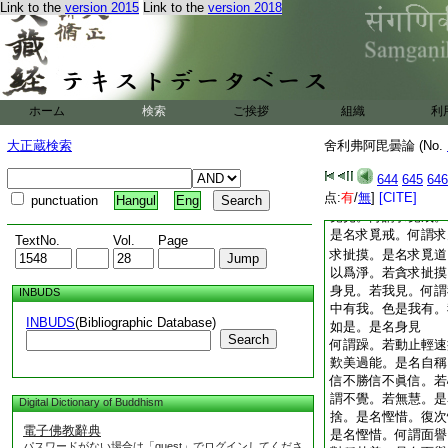
何謂邪見。或有人起
Link to the
version 2015
Link to the
version 2018
無善惡業報。無今世
生衆生。無世間沙門
世後世自知證分別説
若見一切有見一切無
若見一切種種。是名
覺謂非正覺。若非正
ホーム
検索
ご挨拶
組織
利
謂非善法。若見不善
沙門婆羅門謂非正趣
大正蔵検索
舍利弗阿毘曇論 (No.
謂是正趣。若有作是
644
645
646
恒常不斷不變易法常
点:
有
/
無
]
[CITE]
謂求覓見。若於諸見
punctuation
Hangul
Eng
覓見。何謂求覓戒。
是名求覓戒。何謂求
TextNo.
Vol.
Page
求㧗摸。是名求覓道
以爲淨。若貪求㧗摸
身見。若我見。何謂
INBUDS
中有我。色是我有。
INBUDS
(Bibliographic Database)
如是。是名身見
Search
何謂躁。若動止輕速
歎美過能。是名自稱
信不勝信不眞信。若
謂不覺。若無慧。是
Digital Dictionary of Buddhism
捨。是名慳惜。復次
電子佛教辭典
是名慳惜。何謂面譽
パスワードがない場合は「guest」でログインしてくださ