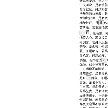
懈怠故便息。是名中
中失滅沒。是名後善
是名欲勤。何謂勤苦
法無儀無益無義。是
大極於彼岸。是名貪
極於彼岸。是
5
名
苦所逼。若惱重惱究
6
。是名惱。
惱箭入心。若哭泣口
何謂苦。若身不忍受
苦受。是名苦。何謂
憂。何謂衆苦。若爲
名衆苦。何謂恐怖。
弱顏。若作善法
8
強顏。如小兒言無忌
二心猶豫不能斷結。
遠離善法。是名無親
是名
9
障礙。何謂
言訟。是名不相可。
生自高。是名善妨。
見爲堅實。是名邊實
近佛佛弟子。不供養
何謂近離。若曾親近
拜後便廢退不復親近