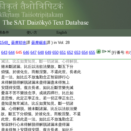
:
信一心無覺無觀定生喜樂。成就二禪行。比
:
丘如是思惟。此定正學正生。若一切正學正
:
生已。盡知是無常滅法。比丘如實知見。斷一
:
切諸漏。心得解脱。雖未斷諸漏。比丘以法
:
欲法樂故。斷五下分煩惱。於彼化生。而般涅
:
槃。不還此世。長者此是一法。如比丘不放逸
用条件
使い方
English
:
勤念正智寂靜行心未解脱得解脱諸漏未盡
:
得漏盡未得無上安隱得安隱。復次長者。如
1548_
曇摩耶舍
譯
曇摩崛多
譯 ) in Vol. 28
:
比丘。離喜捨行念正智身受樂。如諸聖人解
:
捨念樂行。成就三禪行。比丘如是思惟。此定
643
644
645
646
647
648
649
650
651
652
653
654
655
[行番号:
有
/
:
正學正生。若一切正學正生已。盡知是無常
:
滅法。比丘如實知見。斷一切諸漏。心得解脱。
:
雖未斷諸漏。比丘以法欲法樂故。斷五下分
:
煩惱。於彼化生。而般涅槃。不還此世。長者此
:
是一法。如比丘不放逸勤念正智寂靜行心
:
未得解脱得解脱諸漏未盡得漏盡未得無上
:
安隱得安隱。復次長者。如比丘斷苦樂先滅
:
憂喜不苦不樂捨念淨。成就四禪行。比丘如
:
是思惟。此定正學正生。若一切正學正生已。
:
盡知是無常滅法。比丘如實知見。斷一切諸
:
漏。心得解脱。雖未斷諸漏。比丘以法欲法樂
:
故。斷五下分煩惱。於彼化生。而般涅槃。不還
:
此世。長者此是一法。如比丘不放逸勤念正
:
智寂靜行心未得解脱得解脱諸漏未盡得漏
:
盡未得無上安隱得安隱。復次長者。如比丘