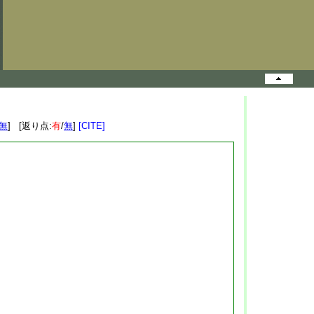
無
] [返り点:
有
/
無
]
[CITE]