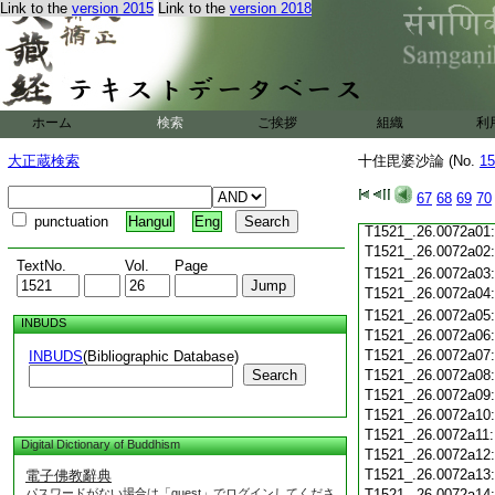
T1521_.26.0071c19
Link to the
version 2015
Link to the
version 2018
T1521_.26.0071c20
T1521_.26.0071c21
T1521_.26.0071c22
T1521_.26.0071c23
T1521_.26.0071c24
ホーム
検索
ご挨拶
組織
利
T1521_.26.0071c25
T1521_.26.0071c26
大正蔵検索
十住毘婆沙論 (No.
15
T1521_.26.0071c27
T1521_.26.0071c28
67
68
69
70
T1521_.26.0071c29
punctuation
Hangul
Eng
T1521_.26.0072a01
T1521_.26.0072a02
TextNo.
Vol.
Page
T1521_.26.0072a03
T1521_.26.0072a04
T1521_.26.0072a05
INBUDS
T1521_.26.0072a06
T1521_.26.0072a07
INBUDS
(Bibliographic Database)
Search
T1521_.26.0072a08
T1521_.26.0072a09
T1521_.26.0072a10
T1521_.26.0072a11
Digital Dictionary of Buddhism
T1521_.26.0072a12
T1521_.26.0072a13
電子佛教辭典
パスワードがない場合は「guest」でログインしてくださ
T1521_.26.0072a14