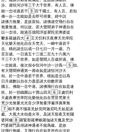
:
歩。過恒河沙等三千大千世界。有人言。佛
:
能一念頃過若干
3
百千國土。有人言。若知
:
佛一歩一念能如是去即可得量。經中説
:
諸佛力無量。是故當知。諸佛虚空飛行自在
:
無量無邊。何以故。若大聲聞弟子神通自在
:
以一念頃。能過百億閻浮提瞿陀尼弗婆提
:
鬱多羅越四大
4
王天忉利天夜摩天兜率陀
:
天化樂天他化自在天梵天。一瞬中過若干
:
念。積此諸念以成一日七日一月一歳。乃
:
至百歳。一日過五十三億二百九十六萬六
:
千三千大千世界。如是聲聞人百歳所過。佛
:
一念能過。復次假令恒河中沙一沙爲一
5
劫。
:
有大聲聞神通第一壽命如是諸恒河沙大
:
劫。於一念中過若干世界。積如是念以爲
:
日月歳數以自在力盡是諸大劫數所過
:
國土。佛能一念中過。諸佛飛行自在如是速
:
疾。於一切鐵圍山十寶山四天
6
王處忉利
:
天處夜摩兜率陀化樂他化自在梵世梵衆大
:
梵少光無量光光音少淨無量淨遍淨廣果無
:
7
相不廣不惱喜見妙見阿迦尼吒天如是諸
:
處。大風大水劫盡火等。及諸天龍夜叉乾闥
:
婆阿修
8
羅緊那羅摩睺羅伽諸天魔及梵沙
:
門婆羅門及得諸神通者不能爲礙。是故
:
説飛行無礙。又飛行自在如意所作出沒於