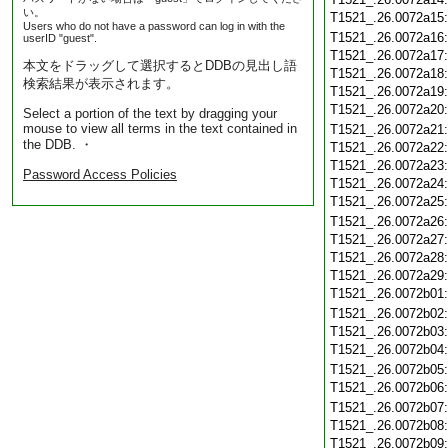
い。
T1521_.26.0072a15
Users who do not have a password can log in with the
T1521_.26.0072a16
userID "guest".
T1521_.26.0072a17
本文をドラッグして選択するとDDBの見出し語
T1521_.26.0072a18
検索結果が表示されます。
T1521_.26.0072a19
T1521_.26.0072a20
Select a portion of the text by dragging your
mouse to view all terms in the text contained in
T1521_.26.0072a21
the DDB. ・
T1521_.26.0072a22
T1521_.26.0072a23
Password Access Policies
T1521_.26.0072a24
T1521_.26.0072a25
T1521_.26.0072a26
T1521_.26.0072a27
T1521_.26.0072a28
T1521_.26.0072a29
T1521_.26.0072b01
T1521_.26.0072b02
T1521_.26.0072b03
T1521_.26.0072b04
T1521_.26.0072b05
T1521_.26.0072b06
T1521_.26.0072b07
T1521_.26.0072b08
T1521_.26.0072b09