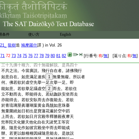
:
色身觀佛。當以法觀。四十不共法者一者
:
飛行自在。二者變化無量。三者聖如意無邊。
:
四
12
聞聲自在。五無量智力知他心。六心得
:
自在。七常在安慧處。八常不妄誤。九得金
:
剛三昧力。十善知不定事。十一善知無色定
:
事。十二具足通達諸永滅事。十三善知心不
用条件
使い方
English
:
相應無色法。十四大勢波羅蜜。十五無礙波
:
羅蜜。十六一切問答及
13
記具足答波羅蜜。
21_
龍樹
造
鳩摩羅什
譯 ) in Vol. 26
:
十七具足三
14
轉説法。十八所説不空。十九
:
所説無謬失。二十無能害者。二十一諸賢聖
71
72
73
74
75
76
77
78
79
80
81
82
[行番号:
有
/
無
] [返り点:
有
/
無
]
:
中大將。二十五四不守護。二十九四無所畏。
:
三十九佛十種力。四十無礙解脱。是爲四十
:
不共之法。今當廣説。飛行自在者。諸佛飛行
:
如意自在。如意滿足速疾
1
無量無礙。所以者
:
何。佛若欲於虚空先擧一足次擧一足。即
:
能如意。若欲擧足躡虚空
2
而去。若欲住
:
立不動而去。即能得去。若結跏趺安坐而去
:
亦能得去。若欲安臥而去亦復能去。若欲
:
於青琉璃莖眞珊瑚葉黄金爲鬚如意珠臺
:
無量圍繞如日初出是寶蓮花遍於空中蹈
:
上而去。若欲如日月宮殿帝釋勝殿夜摩天
:
兜率陀天化樂天他化自在天諸梵王等宮
:
殿。隨意化作如彼宮殿坐中而去即能成
:
辦。若更以餘種種因縁隨意能去。是故説
:
言。隨諸所願皆能滿足。是故諸佛能以一