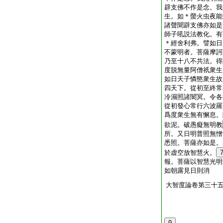
辟支佛不作是念。我
生。如＊螢火虫夜能
諸聲聞辟支佛亦如是
師子吼説法教化。有
＊
經
舍利弗。譬如日
不蒙明者。菩薩摩訶
乃至十八不共法。得
度脱無量阿僧祇衆生
如日天子憐愍衆生故
四天下。從初至終常
冷濕照諸闇冥。令各
從初發心常行六波羅
爲度衆生無有懈息。
欲泥。破愚癡無明教
所。又日明普照無憎
悉照。菩薩亦如是。
於虚空放智慧火。
報。菩薩以智慧光明
如朝露見日則消
大智度論卷第三十
9