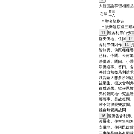
大智度論釋習相應品
卷三
之餘
十六
＊聖者龍樹造
＊後秦龜茲國三藏
11
經
舍利弗白佛
辟支佛地。住阿
12
舍利弗何因作
14
智無異。佛既種種譬
已解。今問。云何能
淨佛道。問曰。小乘
淨佛道事。答曰。舍
將雖自無益爲利益求
以菩薩大悲多所利益
益衆生。復次舍利弗
得成道果。欲報恩故
弗於聲聞地中究盡邊
菩薩事。是故復問。
雖不能得愛樂故問。
雖自無愛樂故問
16
經
佛告舍利弗
波羅蜜。住空無相無
支佛地。住阿毘跋致
三事後品中各有因縁