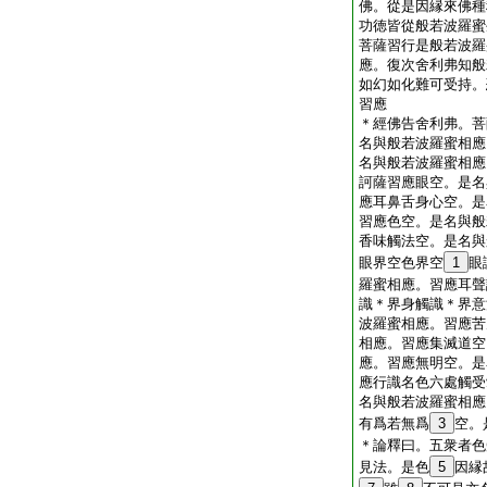
佛。從是因縁來佛種
功徳皆從般若波羅蜜
菩薩習行是般若波羅
應。復次舍利弗知般
如幻如化難可受持。
習應
＊
經
佛告舍利弗。菩
名與般若波羅蜜相應
名與般若波羅蜜相應
訶薩習應眼空。是名
應耳鼻舌身心空。是
習應色空。是名與般
香味觸法空。是名與
眼界空色界空
1
眼
羅蜜相應。習應耳聲
識＊界身觸識＊界意
波羅蜜相應。習應苦
相應。習應集滅道空
應。習應無明空。是
應行識名色六處觸受
名與般若波羅蜜相應
有爲若無爲
3
空。
＊
論
釋曰。五衆者色
見法。是色
5
因縁