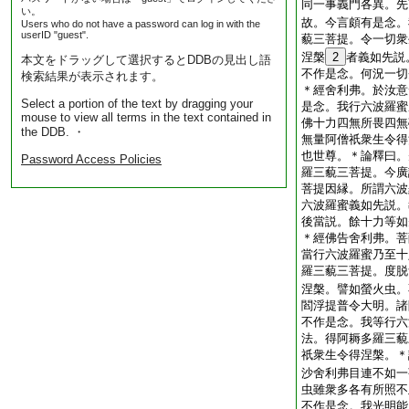
同一事義門各異。先
い。
故。今言頗有是念。
Users who do not have a password can log in with the
userID "guest".
藐三菩提。令一切衆
涅槃
2
者義如先説
本文をドラッグして選択するとDDBの見出し語
不作是念。何況一切
検索結果が表示されます。
＊
經
舍利弗。於汝意
Select a portion of the text by dragging your
是念。我行六波羅蜜
mouse to view all terms in the text contained in
佛十力四無所畏四無
the DDB. ・
無量阿僧祇衆生令得
也世尊。＊
論
釋曰。
Password Access Policies
羅三藐三菩提。今廣
菩提因縁。所謂六波
六波羅蜜義如先説。
後當説。餘十力等如
＊
經
佛告舍利弗。菩
當行六波羅蜜乃至十
羅三藐三菩提。度脱
涅槃。譬如螢火虫。
閻浮提普令大明。諸
不作是念。我等行六
法。得阿耨多羅三藐
祇衆生令得涅槃。＊
沙舍利弗目連不如一
虫雖衆多各有所照不
不作是念。我光明能