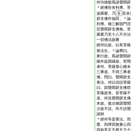
何功徳能爲諸聲聞辟
＊
經
佛告舍利弗。菩
波羅蜜。乃
6
至坐
辟支佛作福田。＊
論
利弗。雖三解脱門涅
悲聲聞辟支佛無。菩
羅蜜乃至十八不共法
一切佛法故勝
經
何以故。以有菩薩
善法生。＊
論
釋曰。
衆行故。爲諸聲聞辟
薩外益因縁故。世間
者何。菩薩發心雖未
三乘道。不得三乘者
佛。問曰。聲聞辟支
善法。何以但説菩薩
曰。因聲聞辟支佛世
菩薩故有。若菩薩不
道。何況聲聞辟支佛
本故。復次雖因聲聞
少故不説。尚不説聲
諸師
＊
經
何等是善法。所
齋。四禪四無量心四
四如意足五根五力七