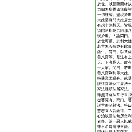
於世。以菩薩因縁故
力四無所畏四無礙智
一切種智。盡現於世
大姓婆羅門大姓居士
有想非無想天。皆現
須陀洹斯陀含阿那含
現於世。＊
論
問曰。
於世可爾。刹利大姓
若世無菩薩亦有此貴
薩生。答曰。以菩薩
善八齋等。是法有上
天。下者爲人。故有
士大家。問曰。若世
善八齋刹利等大姓。
時受業因縁身。或受
説諸善法及世界法王
家法種類法居家法。
雖無菩薩法常行世
從菩薩有。問曰。菩
説世俗諸雜法。答曰
慈悲直入菩薩道。二
心治以國法無所貪利
者多。治一惡人以成
雖不名爲清淨菩薩。
因縁故皆由菩薩有。