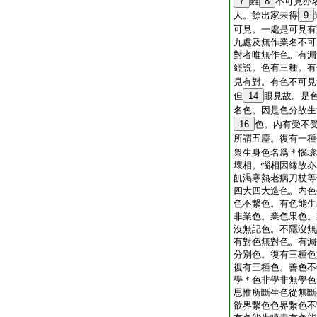
7
雖
8
不可見亦
人。餘出家未得
9
可見。一處是可見有
九處及無作業名不可
對者唯無作色。有漏
經説。色有三種。有
見有對。有色不可見
但
14
眼見故。是
名色。因是色分故生
16
色。内有受不
所謂五塵。復有一種
衆生身色名爲＊惱壞
壞相。惱相因縁故亦
飢渇寒熱老病刀杖等
四大四大造色。内色
色不繋色。有色能生
非業色。業色果色。
沒無記色。不隱沒無
有對色無對色。有漏
分別色。復有三種色
復有三種色。善色不
學＊色非學非無學色
思惟所斷生色從無斷
欲界繋色色界繋色不