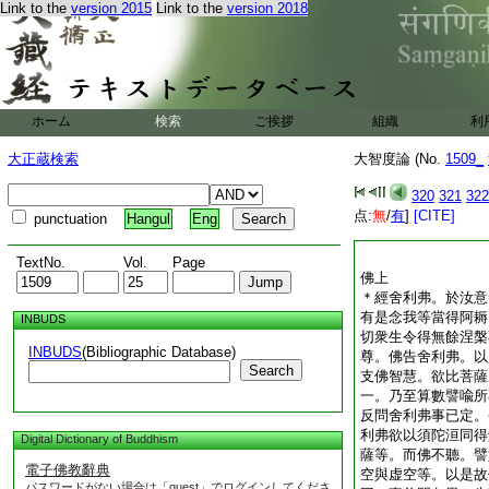
Link to the
version 2015
Link to the
version 2018
ホーム
検索
ご挨拶
組織
利
大正蔵検索
大智度論 (No.
1509_
320
321
322
点:
無
/
有
]
[CITE]
punctuation
Hangul
Eng
TextNo.
Vol.
Page
佛上
＊
經
舍利弗。於汝意
有是念我等當得阿耨
INBUDS
切衆生令得無餘涅槃
INBUDS
(Bibliographic Database)
尊。佛告舍利弗。以
Search
支佛智慧。欲比菩薩
一。乃至算數譬喩所
反問舍利弗事已定。
利弗欲以須陀洹同得
Digital Dictionary of Buddhism
薩等。而佛不聽。譬
電子佛教辭典
空與虚空等。以是故
パスワードがない場合は「guest」でログインしてくださ