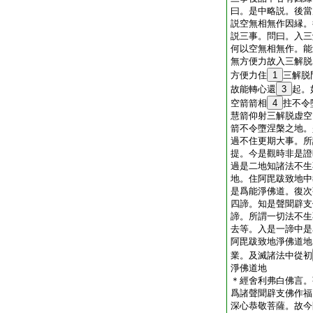
曰。是中略説。後當
説空無相無作因縁。
説三事。問曰。入三
何以空無相無作。能
無方便力故入三解脱
方便力住
1
三解脱
故能轉心還
3
起。
空箭箭相
4
拄不令
慧箭仰射三解脱虚空
箭不令墮涅槃之地。
過不住更期大事。所
提。今是觀時非是證
過是二地知諸法不生
地。住阿毘跋致地中
是爲能淨佛道。復次
四諦。知是聲聞辟支
諦。所謂一切法不生
去等。入是一諦中是
阿毘跋致地淨佛道地
業。及滅諸法中從初
淨佛道地
＊
經
舍利弗白佛言。
爲諸聲聞辟支佛作福
深心恭敬菩薩。故今