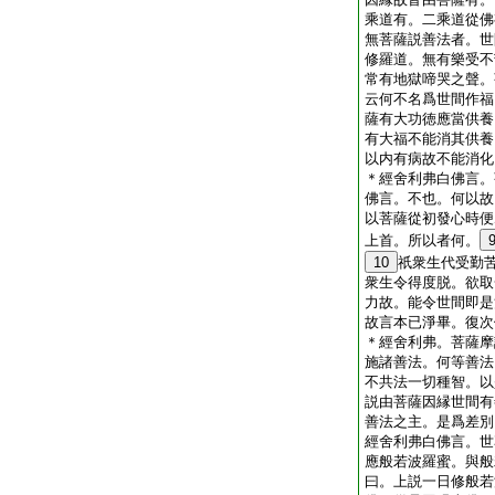
乘道有。二乘道從佛
無菩薩説善法者。世
修羅道。無有樂受不
常有地獄啼哭之聲。
云何不名爲世間作福
薩有大功徳應當供養
有大福不能消其供養
以内有病故不能消化
＊
經
舍利弗白佛言。
佛言。不也。何以故
以菩薩從初發心時便
上首。所以者何。
10
祇衆生代受勤
衆生令得度脱。欲取
力故。能令世間即是
故言本已淨畢。復次
＊
經
舍利弗。菩薩摩
施諸善法。何等善法
不共法一切種智。以
説由菩薩因縁世間有
善法之主。是爲差別
經
舍利弗白佛言。世
應般若波羅蜜。與般
曰。上説一日修般若