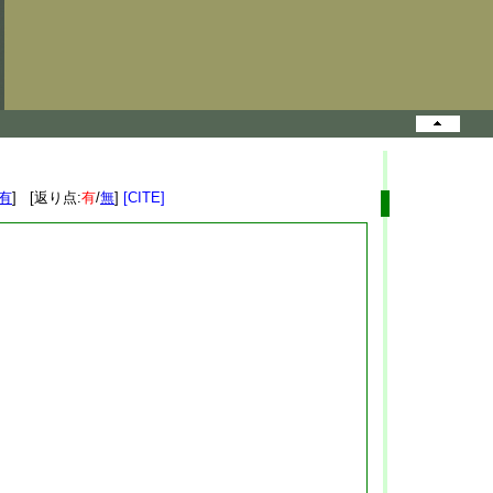
有
] [返り点:
有
/
無
]
[CITE]