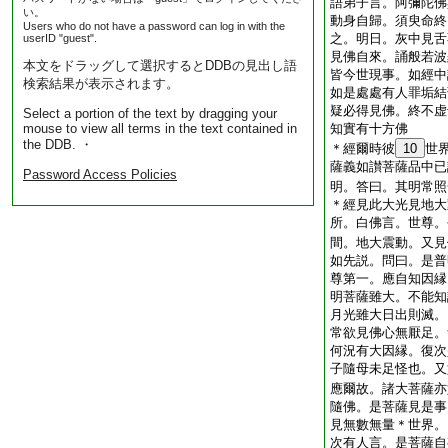
語弟子言。阿彌陀佛
い。
動身自歸。須臾命終
Users who do not have a password can log in with the
之。明日。灰中見舌
userID "guest".
見佛自來。誦般若波
本文をドラッグして選択するとDDBの見出し語
皆今世現事。如經中
検索結果が表示されます。
如是處處有人罪垢結
疑必得見佛。終不虚
Select a portion of the text by dragging your
mouse to view all terms in the text contained in
知實有十方佛
the DDB. ・
＊
經
爾時彼
10
世
薩義如讃菩薩品中已
Password Access Policies
明。答曰。其明常照
＊
經
見此大光見地大
所。白佛言。世尊。
間。地大震動。又見
如先説。問曰。是普
尊第一。應自知因縁
明菩薩雖大。不能知
月光雖大日出則滅。
常欲見佛心無厭足。
何況有大因縁。復次
子隨母未足怪也。又
應爾故。諸大菩薩亦
隨佛。是菩薩見是事
見無數無量＊世界。
次有人言。是菩薩自