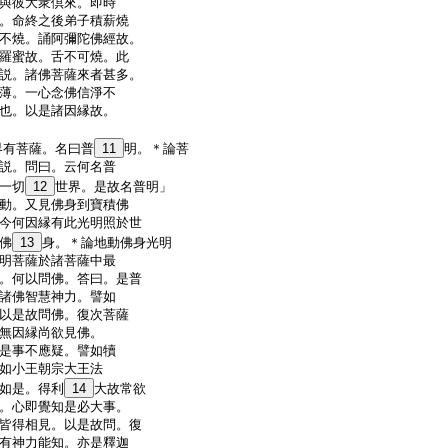
與彼大衆倶來。即時
。命終之後弟子積薪燒
不燒。誦阿彌陀佛經故。
羅蜜故。舌不可燒。此
説。諸佛菩薩來者甚多。
薄。一心念佛信淨不
也。以是諸因縁故。
界有菩薩。名曰普
11
明。＊
論
菩
説。問曰。云何名普
一切
12
世界。是故名普明」
動。又見佛身到寶積佛
今何因縁有此光明照於世
佛
13
身。＊
論
地動佛身光明
明菩薩於諸菩薩中最
。何以問佛。答曰。是普
諸佛智慧神力。譬如
以是故問佛。復次菩薩
無因縁尚欲見佛。
是事不應疑。譬如犢
如小王朝宗大王法
如是。得利
14
大故常欲
。心即覺知是必大事。
皆得相見。以是故問。復
有神力能知。亦是釋迦