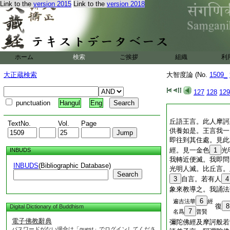
Link to the
version 2015
Link to the
version 2018
ホーム
検索
ご挨拶
組織
利
大正蔵検索
大智度論 (No.
1509_
127
128
129
punctuation
Hangul
Eng
丘語王言。此人摩訶
TextNo.
Vol.
Page
供養如是。王言我一
即往到其住處。見此
經。見一金色
1
光
INBUDS
我轉近便滅。我即問
INBUDS
(Bibliographic Database)
光明人滅。比丘言。
Search
3
自言。若有人
4
象來教導之。我誦法
6
遍吉法華
經
復
8
Digital Dictionary of Buddhism
7
名爲
普賢
電子佛教辭典
彌陀佛經及摩訶般若
パスワードがない場合は「guest」でログインしてくださ