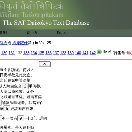
用条件
使い方
English
龍樹
造
鳩摩羅什
譯 ) in Vol. 25
130
131
132
133
134
135
136
137
138
139
140
141
142
[行番号:
無
/
羅不多讀經。何以大
日夜半欲見此比丘。
比丘在窟中讀法華
明人騎白象合
2
手供養。
大徳以我來故。金色
此即遍吉菩薩。遍吉菩薩
誦讀法華經者。我當乘白
華
5
經故遍吉自來。
有一國有
9
一比丘。誦阿
波羅蜜。是人欲死時