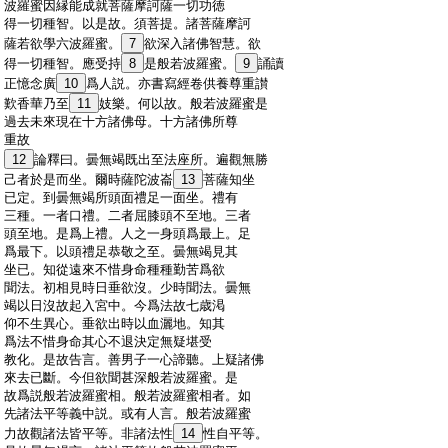
:
波羅蜜因縁能成就菩薩摩訶薩一切功徳
:
得一切種智。以是故。須菩提。諸菩薩摩訶
:
薩若欲學六波羅蜜。
7
欲深入諸佛智慧。欲
:
得一切種智。應受持
8
是般若波羅蜜。
9
誦讀
:
正憶念廣
10
爲人説。亦書寫經卷供養尊重讃
:
歎香華乃至
11
妓樂。何以故。般若波羅蜜是
:
過去未來現在十方諸佛母。十方諸佛所尊
:
重故
:
12
論
釋曰。曇無竭既出至法座所。遍觀無勝
:
己者於是而坐。爾時薩陀波崙
13
菩薩知坐
:
已定。到曇無竭所頭面禮足一面坐。禮有
:
三種。一者口禮。二者屈膝頭不至地。三者
:
頭至地。是爲上禮。人之一身頭爲最上。足
:
爲最下。以頭禮足恭敬之至。曇無竭見其
:
坐已。知從遠來不惜身命種種勤苦爲欲
:
聞法。初相見時日垂欲沒。少時聞法。曇無
:
竭以日沒故起入宮中。今爲法故七歳渇
:
仰不生異心。垂欲出時以血灑地。知其
:
爲法不惜身命其心不退決定無疑堪受
:
教化。是故告言。善男子一心諦聽。上疑諸佛
:
來去已斷。今但欲聞甚深般若波羅蜜。是
:
故爲説般若波羅蜜相。般若波羅蜜相者。如
:
先諸法平等義中説。或有人言。般若波羅蜜
:
力故觀諸法皆平等。非諸法性
14
性自平等。