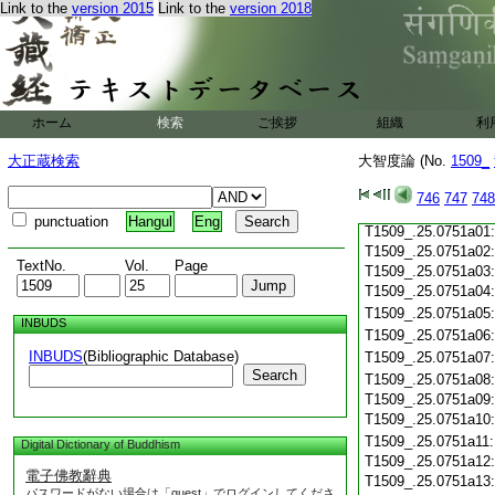
Link to the
version 2015
Link to the
version 2018
T1509_.25.0750c19
T1509_.25.0750c20
T1509_.25.0750c21
T1509_.25.0750c22
T1509_.25.0750c23
T1509_.25.0750c24
ホーム
検索
ご挨拶
組織
利
T1509_.25.0750c25
T1509_.25.0750c26
大正蔵検索
大智度論 (No.
1509_
T1509_.25.0750c27
T1509_.25.0750c28
746
747
748
T1509_.25.0750c29
punctuation
Hangul
Eng
T1509_.25.0751a01
T1509_.25.0751a02
TextNo.
Vol.
Page
T1509_.25.0751a03
T1509_.25.0751a04
T1509_.25.0751a05
INBUDS
T1509_.25.0751a06
INBUDS
(Bibliographic Database)
T1509_.25.0751a07
Search
T1509_.25.0751a08
T1509_.25.0751a09
T1509_.25.0751a10
T1509_.25.0751a11
Digital Dictionary of Buddhism
T1509_.25.0751a12
電子佛教辭典
T1509_.25.0751a13
パスワードがない場合は「guest」でログインしてくださ