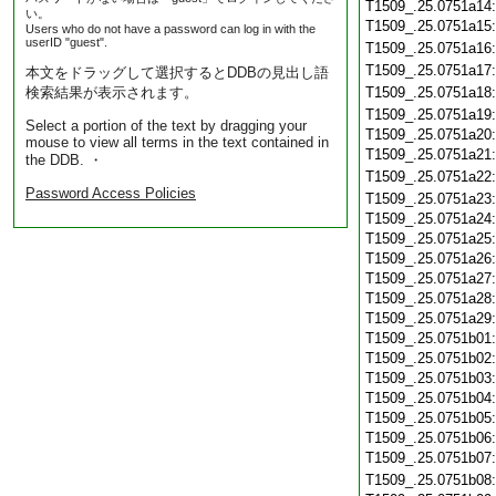
T1509_.25.0751a14
い。
T1509_.25.0751a15
Users who do not have a password can log in with the
userID "guest".
T1509_.25.0751a16
T1509_.25.0751a17
本文をドラッグして選択するとDDBの見出し語
検索結果が表示されます。
T1509_.25.0751a18
T1509_.25.0751a19
Select a portion of the text by dragging your
T1509_.25.0751a20
mouse to view all terms in the text contained in
T1509_.25.0751a21
the DDB. ・
T1509_.25.0751a22
Password Access Policies
T1509_.25.0751a23
T1509_.25.0751a24
T1509_.25.0751a25
T1509_.25.0751a26
T1509_.25.0751a27
T1509_.25.0751a28
T1509_.25.0751a29
T1509_.25.0751b01
T1509_.25.0751b02
T1509_.25.0751b03
T1509_.25.0751b04
T1509_.25.0751b05
T1509_.25.0751b06
T1509_.25.0751b07
T1509_.25.0751b08