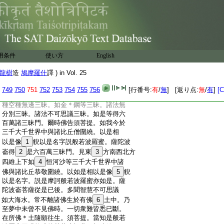
:
諸法性不可得故當知般若波羅蜜性亦不
:
可得。諸法無所有等故當知般若波羅蜜亦
:
無所有等。諸法無作故當知般若波羅蜜亦
:
無作。諸法不可思議故當知般若波羅蜜亦
:
不可思議。是時薩陀波崙菩薩摩訶薩即於
:
24
座上得諸三昧。所謂諸法等三昧。諸法離
用条件
使い方
English
:
三昧。諸法無畏三昧。諸法一味三昧。諸法
:
無邊三昧。諸法無生三昧。諸法無滅三昧。虚
龍樹
造
鳩摩羅什
譯 ) in Vol. 25
:
空無邊三昧。大海水無邊三昧。須彌山莊嚴
:
三昧。虚空無分別三昧。色無邊三昧。受想
749
750
751
752
753
754
755
756
[行番号:
有
/
無
] [返り点:
無
/
有
]
[C
:
行識無邊三昧。地種無邊三昧。水種火種風
:
種空種無邊三昧。如金＊鋼等三昧。諸法無
:
分別三昧。諸法不可思議三昧。如是等得六
:
百萬諸三昧門。爾時佛告須菩提。如我今於
:
三千大千世界中與諸比丘僧圍繞。以是相
:
以是像
1
貎以是名字説般若波羅蜜。薩陀波
:
崙得
2
是六百萬三昧門。見東
3
方南西北方
:
四維上下如
4
恒河沙等三千大千世界中諸
:
佛與諸比丘恭敬圍繞。以如是相以是像
5
貎
:
以是名字。説是摩訶般若波羅蜜亦如是。薩
:
陀波崙菩薩從是已後。多聞智慧不可思議
:
如大海水。常不離諸佛生於有佛
6
土中。乃
:
至夢中未曾不見佛時。一切衆難皆悉已斷。
:
在所佛＊土隨願往生。須菩提。當知是般若