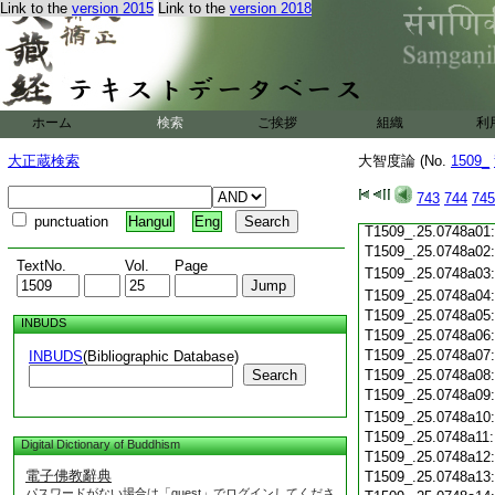
Link to the
version 2015
Link to the
version 2018
T1509_.25.0747c19
T1509_.25.0747c20
T1509_.25.0747c21
T1509_.25.0747c22
T1509_.25.0747c23
T1509_.25.0747c24
ホーム
検索
ご挨拶
組織
利
T1509_.25.0747c25
T1509_.25.0747c26
大正蔵検索
大智度論 (No.
1509_
T1509_.25.0747c27
T1509_.25.0747c28
743
744
745
T1509_.25.0747c29
punctuation
Hangul
Eng
T1509_.25.0748a01
T1509_.25.0748a02
TextNo.
Vol.
Page
T1509_.25.0748a03
T1509_.25.0748a04
T1509_.25.0748a05
INBUDS
T1509_.25.0748a06
T1509_.25.0748a07
INBUDS
(Bibliographic Database)
Search
T1509_.25.0748a08
T1509_.25.0748a09
T1509_.25.0748a10
T1509_.25.0748a11
Digital Dictionary of Buddhism
T1509_.25.0748a12
電子佛教辭典
T1509_.25.0748a13
パスワードがない場合は「guest」でログインしてくださ