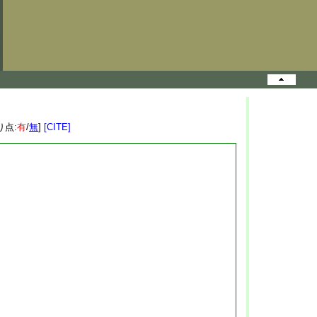
り点:
有
/
無
]
[CITE]