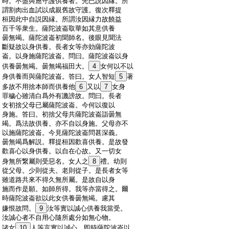
:
時。不盡與應守護供養者。先已説因縁。所
:
謂割肉出血試以成親舊故守護。復次釋提
:
桓因此中自説因縁。所謂汝因縁力故饒益
:
百千等衆生。薩陀波崙取華如其意供養
:
曇無竭。薩陀波崙初聞師名。後眼見聞法
:
斷疑故以身供養。長者女等亦効薩陀波
:
崙。以身施薩陀波崙。問曰。薩陀波崙以身
:
供養曇無竭。曇無竭福田大。
4
女何以不以
:
身供養而與薩陀波崙。答曰。女人智短
5
著
:
多故不用捨本師而供養他
6
又以
7
女身
:
罪穢心雖清白爲外有譏謗故。問曰。長者
:
女初捨父母已屬薩陀波崙。今何以復以
:
身施。答曰。初捨父母共薩陀波崙詣曇無
:
竭。爲法故供養。亦不自以身施。父母亦不
:
以施薩陀波崙。今見薩陀波崙問甚深義。
:
曇無竭爲解説。釋提桓因歡喜供養。是故發
:
歡喜心以身供養。以自在心故。又一切女
:
身無所繋屬則受惡名。女人之
8
禮。幼則
:
從父母。少則從夫。老則從子。是長者女等
:
雖道路共來不得久無所屬。是故自以身
:
施而作是願。如師所得。我等亦當得之。爾
:
時薩陀波崙欲以此女供養曇無竭。慮其
:
嫌恨故問。
9
汝等實以誠心供養我當受。
:
汝誠心者不自用心隨所處分如無心物。
:
諸女
10
人等言實以誠心。即時薩陀波崙以