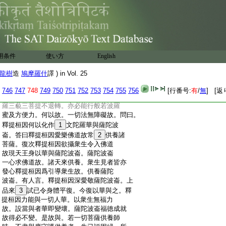
:
衆縁亦無聲。以因縁和合故有聲可聞。
:
諸佛身亦如是。六波羅蜜及方便力。衆因縁
:
和合邊生佛身。不在六波羅蜜等法中。亦
:
不離六波羅蜜等法。如聲不以一因縁亦
:
非無因縁。佛身亦如是。不從無因縁亦不
:
從少因縁。諸善法因縁具足故生諸佛身。
用条件
使い方
English
:
如鏡中像衆因縁和合故有。衆縁離故無。諸
:
佛亦如是。有諸因縁故出現。諸因縁散故
龍樹
造
鳩摩羅什
譯 ) in Vol. 25
:
滅。善男子。應如是觀諸佛來去相。一切諸
:
法相亦應如是
24
知。曇無竭語薩陀波崙。善
746
747
748
749
750
751
752
753
754
755
756
[行番号:
有
/
無
] [返
:
男子。汝能知諸法相不來不去。必得阿耨多
:
羅三藐三菩提不退轉。亦必能行般若波羅
:
蜜及方便力。何以故。一切法無障礙故。問曰。
:
釋提桓因何以化作
1
文陀羅華與薩陀波
:
崙。答曰釋提桓因愛樂佛道故常
2
供養諸
:
菩薩。復次釋提桓因欲攝衆生令入佛道
:
故現天王身以華與薩陀波崙。薩陀波崙
:
一心求佛道故。諸天來供養。衆生見者皆亦
:
發心釋提桓因爲引導衆生故。供養薩陀
:
波崙。有人言。釋提桓因深愛敬薩陀波崙。上
:
品來
3
試已令身體平復。今復以華與之。釋
:
提桓因力能與一切人華。以衆生無福力
:
故。設當與者華即變壞。薩陀波崙福徳成就
:
故得必不變。是故與。若一切菩薩供養師