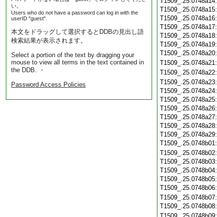
T1509_.25.0748a14
い。
T1509_.25.0748a15
Users who do not have a password can log in with the
T1509_.25.0748a16
userID "guest".
T1509_.25.0748a17
本文をドラッグして選択するとDDBの見出し語
T1509_.25.0748a18
検索結果が表示されます。
T1509_.25.0748a19
T1509_.25.0748a20
Select a portion of the text by dragging your
mouse to view all terms in the text contained in
T1509_.25.0748a21
the DDB. ・
T1509_.25.0748a22
T1509_.25.0748a23
Password Access Policies
T1509_.25.0748a24
T1509_.25.0748a25
T1509_.25.0748a26
T1509_.25.0748a27
T1509_.25.0748a28
T1509_.25.0748a29
T1509_.25.0748b01
T1509_.25.0748b02
T1509_.25.0748b03
T1509_.25.0748b04
T1509_.25.0748b05
T1509_.25.0748b06
T1509_.25.0748b07
T1509_.25.0748b08
T1509_.25.0748b09