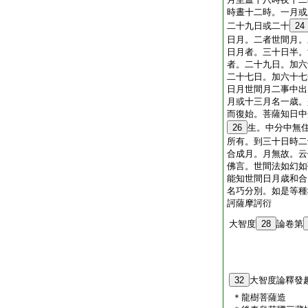
時晝十二時。一月或
二十九日或二十
24
日月。二者世間月。
日月者。三十日半。
者。二十九日。加六
二十七日。加六十七
日月世間月二事中出
月或十三月名一歳。
而復始。菩薩知日中
26
生。中分中無
所有。到三十日時二
合成月。月無故。云
佛言。世間法如幻如
能知世間日月歳和合
名巧分別。如是等種
訶薩摩訶衍
大智度
28
論卷第
32
大智度論釋發
＊龍樹菩薩造