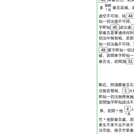
都餓
多
秦言寂滅。
＊反
虚空不可得。呿
44
知一切法盡不可得。
字即知
45
諸法邊
那秦言是事邊得何利
切法中無智相。若那
知一切法義不可得。
49
婆字即知一切
破。若聞車字即知一
秦言去。若聞濕
51
剛石。阿濕麼秦言石
法無音聲相。
1
火
即知一切法無慳無施
若聞伽字即知諸法不
4
厚。若聞＊他
＊反
竺＊他那秦言處。若
衆生不來不去不坐不
法空故。南天竺拏秦