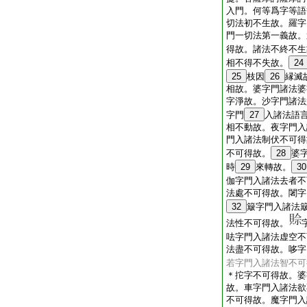
入門。何等爲字等語
切法初不生故。羅字
門一切法第一義故。
得故。諸法不終不生
相不得不失故。
24
25
枝因
26
縁滅
相故。婆字門諸法婆
字淨故。沙字門諸法
字門
27
入諸法語
相不動故。夜字門入
門入諸法制伏不可得
不可得故。
28
婆
時
29
來轉故。
30
伽字門入諸法去者不
法處不可得故。闍字
32
簸字門入諸法
法性不可得故。
呿字門入諸法虚空不
法盡不可得故。哆字
若字門入諸法智不可
＊拕字不可得故。婆
故。車字門入諸法欲
不可得故。魔字門入