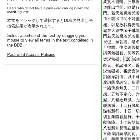
衆實不能轉。三無畏
い。
道能出世間。隨是行
Users who do not have a password can log in with the
userID "guest".
門。若天若魔若梵若
道不能出世間不能盡
本文をドラッグして選択するとDDBの見出し語
相。以是故我得安隱
検索結果が表示されます。
處在大衆中師子吼能
Select a portion of the text by dragging your
門若天若魔若梵若復
mouse to view all terms in the text contained in
畏也。須菩提。是名
the DDB. ・
可得故。復次須菩提
謂四無礙智。何等四
Password Access Policies
樂説無礙。
20
義
礙者。知諸法名。辭
説無礙者。審諦言無
訶薩摩訶衍。以不可
摩訶薩摩訶衍。所謂
一諸佛身無失。二口
想。五無不定心。六
減。八精進無減。九
脱無減。十二解脱知
隨智慧行。十四一切
切意業隨智慧行。十
礙無障。十七智慧知
八智慧知見現在世無
菩薩摩訶薩摩訶衍。
提。菩薩摩訶薩摩訶