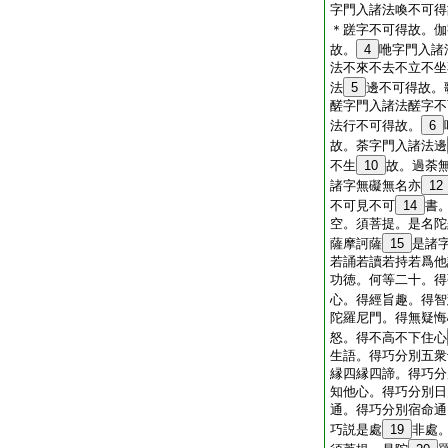
字門入諸法喚不可得
＊蹉字不可得故。伽
故。
4
咃字門入諸
法不來不去不立不坐
法
5
邊不可得故。
醝字門入諸法醝字不
法行不可得故。
6
故。荼字門入諸法邊
不生
10
故。過荼
諸字無礙無名亦
12
不可見不可
14
書
空。須菩提。是名陀
薩摩訶薩
15
是諸
若誦若讀若持若爲他
功徳。何等二十。得
心。得經旨趣。得智
陀羅尼門。得無疑悔
怒。得不高不下住心
生語。得巧分別五衆
縁四縁四諦。得巧分
知他心。得巧分別日
通。得巧分別宿命通
巧説是處
19
非處