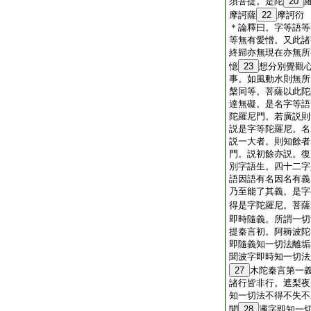
須菩提。是陀
20
摩訶薩
22
摩訶衍
＊
論
釋曰。字等語等
等無有愛憎。又此諸
終歸亦無現在亦無所
憶
23
想分別覺觀
事。如風動水則無所
槃同等。菩薩以此陀
達無礙。是名字等語
陀羅尼門。若廣説則
説是字等陀羅尼。名
説一大者。則知餘者
門。説初餘亦説。復
別字語生。四十二字
語因語有名因名有義
乃至能了其義。是字
得是字陀羅尼。菩薩
即時隨義。所謂一切
提秦言初。阿耨波陀
即隨義知一切法離垢
聞波字即時知一切法
27
木陀秦言第一
諸行皆非行。遮梨夜
知一切法不得不失不
聞
28
邏字即知一