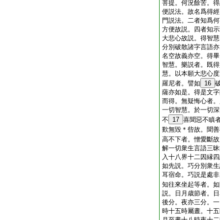
菩提。何況餘苦。得
便説法。故名爲得經
門説法。二者知爲何
方便故説。四者知示
大悲心故説。得智慧
分別破散諸字言語亦
名空故義亦空。得畢
智慧。樂説者。既得
慧。以本願大悲心度
羅尼者。譬如
16
薩亦如是。得是文字
而得。無疑悔心者。
一切智慧。於一切深
不
17
喜聞惡不瞋
歎無毀＊呰故。聞善
高不下者。憎愛斷故
解一切衆生言語三昧
入十八界十二因縁四
如先説。巧分別衆生
耳宿命。巧説是處非
知往來坐起等者。如
説。日月歳節者。日
後分。夜亦三分。一
時十五時屬晝。十五
月至晝十八時夜十二