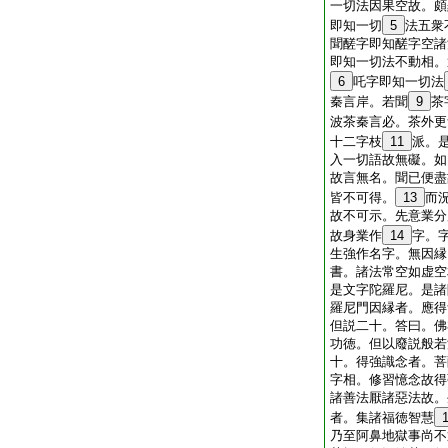
一切法因果空故。頗
即知一切
5
法五衆
聞醝字即知醝字空諸
即知一切法不動相。
6
吒字即知一切法
秦言岸。若聞
9
茶
波茶秦言必。茶外更
十二字枝
11
派。
入一切語故無礙。如
故言無名。聞已便盡
皆不可得。
13
而
故不可示。先意業分
故身業作
14
字。
生強作名字。無因縁
書。諸法常空如虚空
是文字陀羅尼。是諸
羅尼門因縁者。應得
但説二十。答曰。佛
功徳。但以廢説般若
十。得強識念者。菩
字相。修習憶念故得
諸善法厭諸惡法故。
者。集諸福徳智慧
乃至阿鼻地獄事尚不