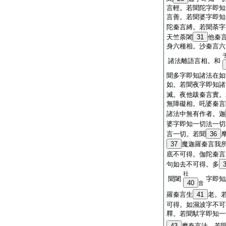
言輕。若聞陀字即知
言善。若聞婆字即知
陀秦言縛。若聞荼字
天竺荼闍
31
他秦
身六種相。沙秦言六
諸法離語言相。和
聞多字即知諸法在如
如。若聞夜字即知諸
滅。夜他跋秦言實。
無障礙相。吒婆秦言
諸法中無有作者。迦
婆字即知一切法一切
言一切。若聞
36
37
魔迦羅秦言我
底不可得。伽陀秦言
句如去不可得。多
社
聞闍
字即知
40
音
羅秦言生
41
老。
可得。如濕波字不可
釋。若聞䭾字即知一
43
摩秦言法。若