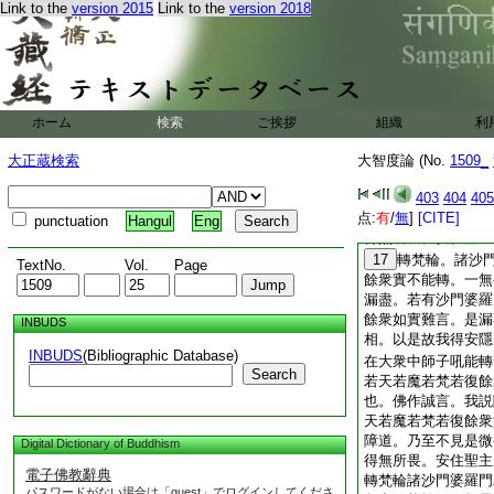
Link to the
version 2015
Link to the
version 2018
中。是諸衆生善身業
業成就。不謗
12
14
就壞時入善道
漏盡故。無漏心解脱
自證知入是法。所謂
今世不復見後世。十
ホーム
検索
ご挨拶
組織
利
薩摩訶薩摩訶衍。以
菩薩摩訶薩摩訶衍。
大正蔵検索
大智度論 (No.
1509_
佛作誠言。我是一切
門。若天若魔若梵若
403
404
405
点:
不知乃至不見是微畏
有
/
無
]
[CITE]
punctuation
Hangul
Eng
得無所畏。安住聖主
17
轉梵輪。諸沙
TextNo.
Vol.
Page
餘衆實不能轉。一無
漏盡。若有沙門婆羅
餘衆如實難言。是漏
INBUDS
相。以是故我得安隱
INBUDS
(Bibliographic Database)
在大衆中師子吼能轉
Search
若天若魔若梵若復餘
也。佛作誠言。我説
天若魔若梵若復餘衆
障道。乃至不見是微
Digital Dictionary of Buddhism
得無所畏。安住聖主
電子佛教辭典
轉梵輪諸沙門婆羅門
パスワードがない場合は「guest」でログインしてくださ