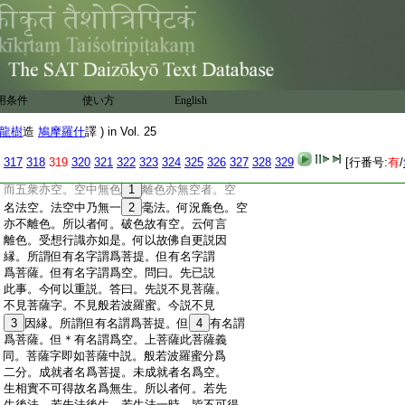
:
少物不名爲得。佛亦如是。教諸菩薩雖
:
有少行不名爲行。復次行般若波羅蜜者
:
生憍
18
慢。言我有般若波羅蜜取是相。若
:
不行者心自懈沒而懷憂悴。是故
19
言不見
:
我行與不行。復次不見我行般若波羅蜜
:
者。破著有見。不見我不行般若波羅蜜
用条件
使い方
English
:
者。破著無見。復次不見我行般若波羅蜜
:
者。止諸法戲調。不見我不行者。止懈怠
龍樹
造
鳩摩羅什
譯 ) in Vol. 25
:
20
心故。譬如乘馬疾則制之。遲則鞭之。如
:
是等分別行不行。復次佛自説因縁。所謂
317
318
319
320
321
322
323
324
325
326
327
328
329
[行番号:
有
/
:
菩薩
21
菩薩字性空。是中雖但説菩薩字空
:
而五衆亦空。空中無色
1
離色亦無空者。空
:
名法空。法空中乃無一
2
毫法。何況麁色。空
:
亦不離色。所以者何。破色故有空。云何言
:
離色。受想行識亦如是。何以故佛自更説因
:
縁。所謂但有名字謂爲菩提。但有名字謂
:
爲菩薩。但有名字謂爲空。問曰。先已説
:
此事。今何以重説。答曰。先説不見菩薩。
:
不見菩薩字。不見般若波羅蜜。今説不見
:
3
因縁。所謂但有名謂爲菩提。但
4
有名謂
:
爲菩薩。但＊有名謂爲空。上菩薩此菩薩義
:
同。菩薩字即如菩薩中説。般若波羅蜜分爲
:
二分。成就者名爲菩提。未成就者名爲空。
:
生相實不可得故名爲無生。所以者何。若先
:
生後法。若先法後生。若生法一時。皆不可得。