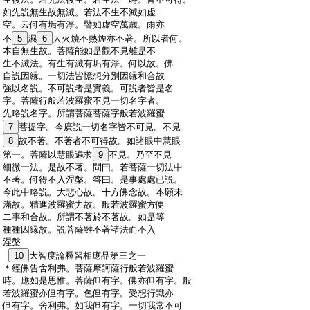
:
如先説無生故無滅。若法不生不滅如虚
:
空。云何有垢有淨。譬如虚空萬歳。雨亦
:
不
5
濕
6
大火燒不熱煙亦不著。所以者何。
:
本自無生故。菩薩能如是觀不見離是不
:
生不滅法。有生有滅有垢有淨。何以故。佛
:
自説因縁。一切法皆憶想分別因縁和合故
:
強以名説。不可説者是實義。可説者皆是名
:
字。菩薩行般若波羅蜜不見一切名字者。
:
先略説名字。所謂菩薩菩薩字般若波羅蜜
:
7
菩提字。今廣説一切名字皆不可見。不見
:
8
故不著。不著者不可得故。如諸眼中慧眼
:
第一。菩薩以慧眼遍求
9
不見。乃至不見
:
細微一法。是故不著。問曰。若菩薩一切法中
:
不著。何得不入涅槃。答曰。是事處處已説。
:
今此中略説。大悲心故。十方佛念故。本願未
:
滿故。精進波羅蜜力故。般若波羅蜜方便
:
二事和合故。所謂不著於不著故。如是等
:
種種因縁故。説菩薩雖不著諸法而不入
:
涅槃
:
10
大智度論釋習相應品第三之一
:
＊
經
佛告舍利弗。菩薩摩訶薩行般若波羅蜜
:
時。應如是思惟。菩薩但有字。佛亦但有字。般
:
若波羅蜜亦但有字。色但有字。受想行識亦
:
但有字。舍利弗。如我但有字。一切我常不可