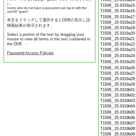
い。
T1509_.25.0319a15
Users who do not have a password can log in with the
T1509_.25.0319a16
userID "guest".
T1509_.25.0319a17
本文をドラッグして選択するとDDBの見出し語
T1509_.25.0319a18
検索結果が表示されます。
T1509_.25.0319a19
T1509_.25.0319a20
Select a portion of the text by dragging your
T1509_.25.0319a21
mouse to view all terms in the text contained in
the DDB. ・
T1509_.25.0319a22
T1509_.25.0319a23
Password Access Policies
T1509_.25.0319a24
T1509_.25.0319a25
T1509_.25.0319a26
T1509_.25.0319a27
T1509_.25.0319a28
T1509_.25.0319a29
T1509_.25.0319b01
T1509_.25.0319b02
T1509_.25.0319b03
T1509_.25.0319b04
T1509_.25.0319b05
T1509_.25.0319b06
T1509_.25.0319b07
T1509_.25.0319b08
T1509_.25.0319b09