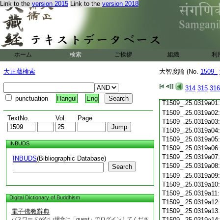
T1509_.25.0318c19
Link to the
version 2015
Link to the
version 2018
T1509_.25.0318c20
T1509_.25.0318c21
T1509_.25.0318c22
T1509_.25.0318c23
T1509_.25.0318c24
ホーム
検索
ご挨拶
組織
利
T1509_.25.0318c25
T1509_.25.0318c26
大正蔵検索
大智度論 (No.
1509_
T1509_.25.0318c27
T1509_.25.0318c28
314
315
316
T1509_.25.0318c29
punctuation
Hangul
Eng
T1509_.25.0319a01
T1509_.25.0319a02
TextNo.
Vol.
Page
T1509_.25.0319a03
T1509_.25.0319a04
T1509_.25.0319a05
INBUDS
T1509_.25.0319a06
T1509_.25.0319a07
INBUDS
(Bibliographic Database)
T1509_.25.0319a08
Search
T1509_.25.0319a09
T1509_.25.0319a10
T1509_.25.0319a11
Digital Dictionary of Buddhism
T1509_.25.0319a12
T1509_.25.0319a13
電子佛教辭典
パスワードがない場合は「guest」でログインしてくださ
T1509_.25.0319a14