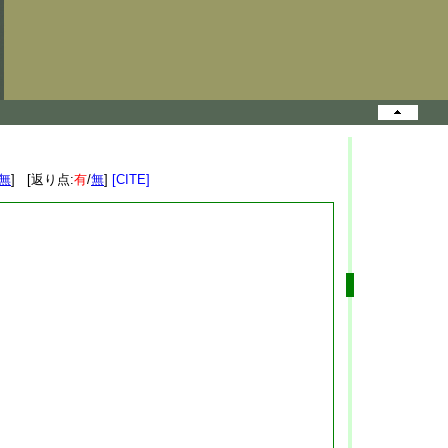
無
] [返り点:
有
/
無
]
[CITE]