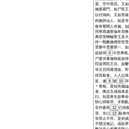
震。空中雨花。又如
施婆羅門。如尸毘王
以代鴿肉。又如菩薩
肉施與仙人。如是等
復有聲聞人布施。如
同學爲迦那伽牟尼佛
萬世受轉輪聖王及天
持一瓶酪施僧世世受
受樂中受樂第一。如
提故得
4
今世果報
尸婆供養迦栴延故得
陀波周陀王后。如鬱
等五百阿羅漢故。即
得其餘食。人人以珠
富。遂
9
號
10
卒
＊果報。當知布施論
者。佛説五戒福者是
曰。知是衆生故奪命
快心得殺罪。非散亂
非作瘡死
12
已得
罪。非口
13
殺身
等罪止不作。是初戒
不隱沒無記。或欲界
數法非心相應非隨心