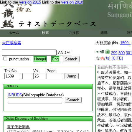
Link to the
version 2015
Link to the
version 2018
利益。何況行般若波
結使云何世間受生。
無生法忍得法性生身
生莊嚴
21
世界。
淨報施福
ホーム
検索
ご挨拶
＊
組織
經
22
復次舍利
利
破戒心瞋恚心懈怠心
大正蔵検索
大智度論 (No.
1509_
若波羅蜜。＊
論
是六
羅蜜門。如菩薩行布
299
300
301
24
布施不清淨。
点:
有
/
無
]
[CITE]
punctuation
Hangul
Eng
好物不能多與。若
若能内施不能盡與。
TextNo.
Vol.
Page
行般若波羅蜜。知一
法皆空如夢如幻。以
施草木。是菩薩雖未
INBUDS
慳心。當學般若波羅
不生破戒心。菩薩行
INBUDS
(Bibliographic Database)
破戒事。所以者何。
Search
譬如地爲一切萬物所
得餘道。何況阿耨多
故不生破戒心。復作
Digital Dictionary of Buddhism
衆生。若破戒者惱亂
生破戒心。何況破戒
電子佛教辭典
應生瞋恚心。何況菩
パスワードがない場合は「guest」でログインしてくださ