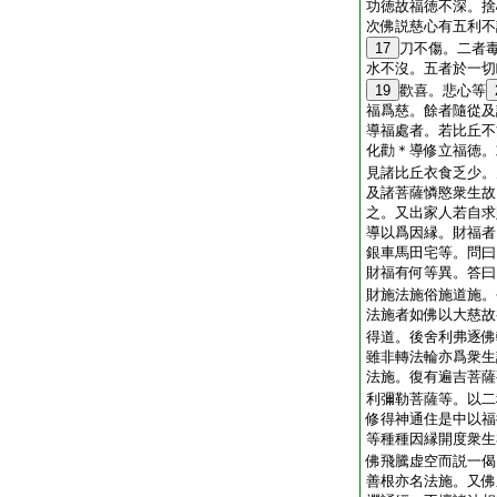
功徳故福徳不深。捨
次佛説慈心有五利不
17
刀不傷。二者
水不沒。五者於一切
19
歡喜。悲心等
福爲慈。餘者隨從及
導福處者。若比丘不
化勸＊導修立福徳。
見諸比丘衣食乏少。
及諸菩薩憐愍衆生故
之。又出家人若自求
導以爲因縁。財福者
銀車馬田宅等。問曰
財福有何等異。答曰
財施法施俗施道施。
法施者如佛以大慈故
得道。後舍利弗逐佛
雖非轉法輪亦爲衆生
法施。復有遍吉菩薩
利彌勒菩薩等。以二
修得神通住是中以福
等種種因縁開度衆生
佛飛騰虚空而説一偈
善根亦名法施。又佛