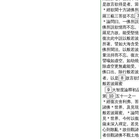
是故言欲得是者。當
＊
經
欲聞十方諸佛所
羅三藐三菩提不忘
＊
論
問曰。一佛所説
佛所説欲憶而不忘。
羅尼力故。能受堅憶
復次此中説以般若波
所著。譬如大海含受
佛所聞法。以般若波
量法持而不忘。復次
譬喩如虚空。如劫燒
除虚空更無處能受。
佛口出。除行般若波
者。以是
8
故言欲
般若波羅蜜
9
大智度論釋初
第
10
五十一之一
＊
經
復次舍利弗。菩
諸佛＊世界。及見現
般若波羅蜜。＊
論
問
見＊世界。今何以復
薩未深入禪定。若見
心則散亂＊故但觀諸
者但觀諸佛不觀土地