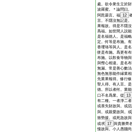
處。欲令衆生立於財
波羅蜜。＊
論
問曰。
阿毘曇言。福
12
言。不隱沒無記是。
果報故。得是不隱沒
爲福。如世間人説能
是名福徳人。是福略
定。何等是布施。有
香瓔珞等與人。是名
便是布施。爲更有布
布施。以飮食等物與
與慳心相違。是名布
無漏。常是善心數法
無色無形能作縁業相
先業果報得。修行修
聖人得。有人言。是
徳。所以者何。業能
口不名爲業。從
13
有二種。一者淨二者
或畏失財故與。或惡
與。或親愛故與。或
致勢援。或死急故與
或求
17
與貴勝齊
慢故與。小人愚賤尚