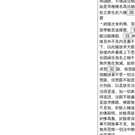
禪誦經。不壞諸法相
如是等種種名爲法施
欲立衆生於六種
28
蜜
＊
經
復次舍利弗。菩
當學般若波羅蜜。
眼法眼佛眼。
31
後見外不見内見晝不
下。以此礙故求天眼
前後内外晝夜上下悉
合因縁生假名之物不
無作無生無滅。如前
求慧
32
眼。得慧
捨離諸著不受一切法
慧眼。但慧眼不能度
分別故。以是故生法
法得是道。知一切衆
得道證。法眼不能遍
是故求佛眼。佛眼無
不見知。於餘人極遠
於佛顯明。於餘爲疑
於佛爲麁。於餘甚深
事不聞無事不見。無
無所思惟一切法中佛
中當廣説