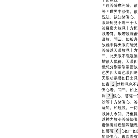
＊
經
菩薩摩訶薩。欲
等＊世界中諸佛。欲
説法。欲知諸佛心。
眼法所見不過三千大
波羅蜜力故見十方恒
以者何。般若波羅蜜
礙故。問曰。如般舟
故雖未得天眼而能見
菩薩以天眼故見十方
曰。此天眼不隱沒無
離欲人倶得。天眼但
憶想分別常修常習故
色界四大造色眼四邊
天眼功易譬如日出見
如夜
2
然燈見色不
佛心者。問曰。如上
利
3
根心。菩薩一
沙等十方諸佛心。答
薩知。如經説。一切
以神力令知。乃至昆
以神力故令菩薩知佛
蜜無礙相麁細深淺愚
如菩薩
6
心如一如
知諸佛心。復次希有