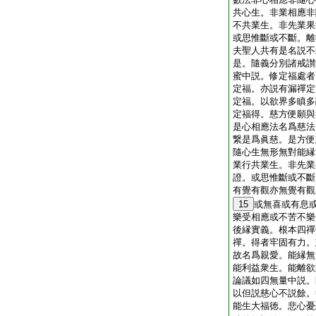
共心生。非業相應非
不共業生。非先業果
或思惟斷或不斷。離
夫聖人共有是名説不
是。隨義分別諸戒讃
蜜中説。修定福處者
定福。亦説有漏禪定
定福。以欲界多瞋多
定福得。慈方便願與
是心相應法名爲慈法
繋是爲眞慈。是方便
隨心生無形無對能縁
業行共業生。非先業
證。或思惟斷或不斷
有覺有觀亦無覺有觀
15
或無喜或有息
樂受相應或不苦不樂
後縁實義。根本四禪
禪。得者牢固有力。
故名爲親愛。能縁無
能利益衆生。能離欲
論議如四無量中説。
以但説慈心不説餘。
能生大福徳。悲心憂