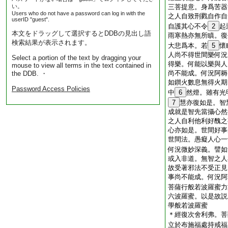
い。
三菩提意。身爲苦器
Users who do not have a password can log in with the
之人自致刑戮自作自
userID "guest".
自護其心不令
2
起
本文をドラッグして選択するとDDBの見出し語
雨寒熱亦無所瞋。復
検索結果が表示されます。
大悲爲本。若
5
懷
人尚不得世間樂何況
Select a portion of the text by dragging your
得樂。何能以樂與人
mouse to view all terms in the text contained in
尚不能成。何況阿耨
the DDB. ・
如鑚火數息無得火期
Password Access Policies
中
6
然燈。雖有光
7
慧亦復如是。智
成就是智先當攝心然
之人自利他利好醜之
心亦如是。世間好事
世間法。愚癡人心一
何況微妙深義。譬如
或入非道。無智之人
故受著邪法不受正見
事尚不能成。何況阿
菩薩行般若波羅蜜力
六波羅蜜。以是故説
學般若波羅蜜
＊
經
復次舍利弗。菩
立於布施福處持戒福