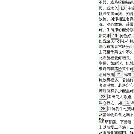
不與。或爲呪願福徳
與。或求入
18
伴
輕賤受者而與。如是
故施。與淨相違名爲
説。治心故施。莊嚴
施。生清淨心能分別
新花未
19
萎色好
如説諸天不淨心布施
淨心布施者宮殿光明
去乃至千萬世中不失
此布施福云何増長。
増長。如經説。飢餓
來時若曠路險道中施
念施故施
21
福増
施故得福多。若施好
者清淨故。若決定心
若隨所有多少能盡施
23
園田使人等施
深心行之。如
24
25
莊飾乳牛七寶
及諸餘物飮食之屬不
拏菩薩。下善勝
山以所愛二子施十二
及眼施化婆羅門。爾